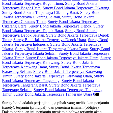
Bond Jakarta Terpercaya Bogor Timur
,
Surety Bond Jakarta
Terpercaya Bogor Utara
,
Surety Bond Jakarta Terpercaya Cikarang
,
Surety Bond Jakarta Terpercaya Cikarang Barat
,
Surety Bond
Jakarta Terpercaya Cikarang Selatan
,
Surety Bond Jakarta
Terpercaya Cikarang Timur
,
Surety Bond Jakarta Terpercaya
Cikarang Utara
,
Surety Bond Jakarta Terpercaya Depok
,
Surety
Bond Jakarta Terpercaya Depok Barat
,
Surety Bond Jakarta
Terpercaya Depok Selatan
,
Surety Bond Jakarta Terpercaya Depok
Timur
,
Surety Bond Jakarta Terpercaya Depok Utara
,
Surety Bond
Jakarta Terpercaya Indonesia
,
Surety Bond Jakarta Terpercaya
Jakarta
,
Surety Bond Jakarta Terpercaya Jakarta Barat
,
Surety Bond
Jakarta Terpercaya Jakarta Selatan
,
Surety Bond Jakarta Terpercaya
Jakarta Timur
,
Surety Bond Jakarta Terpercaya Jakarta Utara
,
Surety
Bond Jakarta Terpercaya Karawang
,
Surety Bond Jakarta
Terpercaya Karawang Barat
,
Surety Bond Jakarta Terpercaya
Karawang Selatan
,
Surety Bond Jakarta Terpercaya Karawang
Timur
,
Surety Bond Jakarta Terpercaya Karawang Utara
,
Surety
Bond Jakarta Terpercaya Tangerang
,
Surety Bond Jakarta
Terpercaya Tangerang Barat
,
Surety Bond Jakarta Terpercaya
Tangerang Selatan
,
Surety Bond Jakarta Terpercaya Tangerang
Timur
,
Surety Bond Jakarta Terpercaya Tangerang Utara
0
Surety bond adalah perjanjian tiga pihak yang melibatkan penjamin
(surety), terjamin (principal), dan penerima jaminan (obligee).
Dalam perjanjian ini, penjamin menjamin bahwa terjamin akan