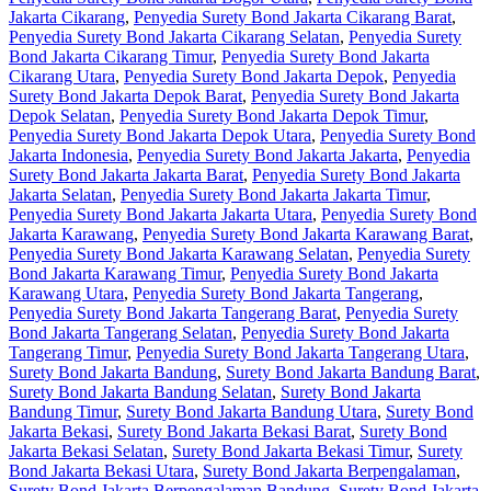
Jakarta Cikarang
,
Penyedia Surety Bond Jakarta Cikarang Barat
,
Penyedia Surety Bond Jakarta Cikarang Selatan
,
Penyedia Surety
Bond Jakarta Cikarang Timur
,
Penyedia Surety Bond Jakarta
Cikarang Utara
,
Penyedia Surety Bond Jakarta Depok
,
Penyedia
Surety Bond Jakarta Depok Barat
,
Penyedia Surety Bond Jakarta
Depok Selatan
,
Penyedia Surety Bond Jakarta Depok Timur
,
Penyedia Surety Bond Jakarta Depok Utara
,
Penyedia Surety Bond
Jakarta Indonesia
,
Penyedia Surety Bond Jakarta Jakarta
,
Penyedia
Surety Bond Jakarta Jakarta Barat
,
Penyedia Surety Bond Jakarta
Jakarta Selatan
,
Penyedia Surety Bond Jakarta Jakarta Timur
,
Penyedia Surety Bond Jakarta Jakarta Utara
,
Penyedia Surety Bond
Jakarta Karawang
,
Penyedia Surety Bond Jakarta Karawang Barat
,
Penyedia Surety Bond Jakarta Karawang Selatan
,
Penyedia Surety
Bond Jakarta Karawang Timur
,
Penyedia Surety Bond Jakarta
Karawang Utara
,
Penyedia Surety Bond Jakarta Tangerang
,
Penyedia Surety Bond Jakarta Tangerang Barat
,
Penyedia Surety
Bond Jakarta Tangerang Selatan
,
Penyedia Surety Bond Jakarta
Tangerang Timur
,
Penyedia Surety Bond Jakarta Tangerang Utara
,
Surety Bond Jakarta Bandung
,
Surety Bond Jakarta Bandung Barat
,
Surety Bond Jakarta Bandung Selatan
,
Surety Bond Jakarta
Bandung Timur
,
Surety Bond Jakarta Bandung Utara
,
Surety Bond
Jakarta Bekasi
,
Surety Bond Jakarta Bekasi Barat
,
Surety Bond
Jakarta Bekasi Selatan
,
Surety Bond Jakarta Bekasi Timur
,
Surety
Bond Jakarta Bekasi Utara
,
Surety Bond Jakarta Berpengalaman
,
Surety Bond Jakarta Berpengalaman Bandung
,
Surety Bond Jakarta