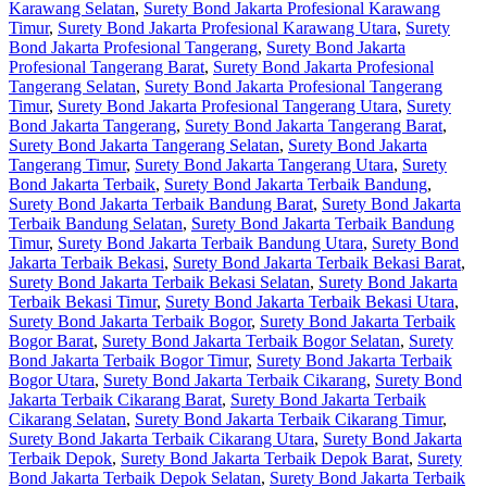
Karawang Selatan
,
Surety Bond Jakarta Profesional Karawang
Timur
,
Surety Bond Jakarta Profesional Karawang Utara
,
Surety
Bond Jakarta Profesional Tangerang
,
Surety Bond Jakarta
Profesional Tangerang Barat
,
Surety Bond Jakarta Profesional
Tangerang Selatan
,
Surety Bond Jakarta Profesional Tangerang
Timur
,
Surety Bond Jakarta Profesional Tangerang Utara
,
Surety
Bond Jakarta Tangerang
,
Surety Bond Jakarta Tangerang Barat
,
Surety Bond Jakarta Tangerang Selatan
,
Surety Bond Jakarta
Tangerang Timur
,
Surety Bond Jakarta Tangerang Utara
,
Surety
Bond Jakarta Terbaik
,
Surety Bond Jakarta Terbaik Bandung
,
Surety Bond Jakarta Terbaik Bandung Barat
,
Surety Bond Jakarta
Terbaik Bandung Selatan
,
Surety Bond Jakarta Terbaik Bandung
Timur
,
Surety Bond Jakarta Terbaik Bandung Utara
,
Surety Bond
Jakarta Terbaik Bekasi
,
Surety Bond Jakarta Terbaik Bekasi Barat
,
Surety Bond Jakarta Terbaik Bekasi Selatan
,
Surety Bond Jakarta
Terbaik Bekasi Timur
,
Surety Bond Jakarta Terbaik Bekasi Utara
,
Surety Bond Jakarta Terbaik Bogor
,
Surety Bond Jakarta Terbaik
Bogor Barat
,
Surety Bond Jakarta Terbaik Bogor Selatan
,
Surety
Bond Jakarta Terbaik Bogor Timur
,
Surety Bond Jakarta Terbaik
Bogor Utara
,
Surety Bond Jakarta Terbaik Cikarang
,
Surety Bond
Jakarta Terbaik Cikarang Barat
,
Surety Bond Jakarta Terbaik
Cikarang Selatan
,
Surety Bond Jakarta Terbaik Cikarang Timur
,
Surety Bond Jakarta Terbaik Cikarang Utara
,
Surety Bond Jakarta
Terbaik Depok
,
Surety Bond Jakarta Terbaik Depok Barat
,
Surety
Bond Jakarta Terbaik Depok Selatan
,
Surety Bond Jakarta Terbaik