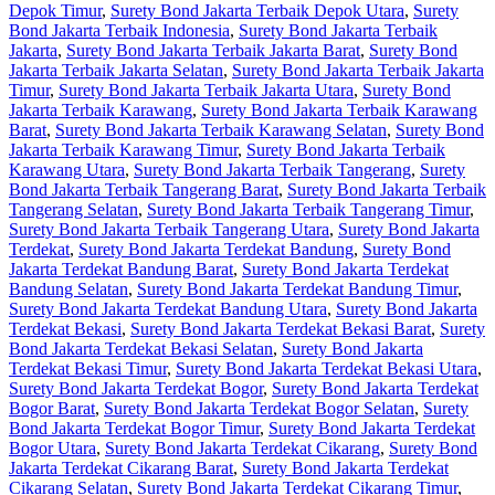
Depok Timur
,
Surety Bond Jakarta Terbaik Depok Utara
,
Surety
Bond Jakarta Terbaik Indonesia
,
Surety Bond Jakarta Terbaik
Jakarta
,
Surety Bond Jakarta Terbaik Jakarta Barat
,
Surety Bond
Jakarta Terbaik Jakarta Selatan
,
Surety Bond Jakarta Terbaik Jakarta
Timur
,
Surety Bond Jakarta Terbaik Jakarta Utara
,
Surety Bond
Jakarta Terbaik Karawang
,
Surety Bond Jakarta Terbaik Karawang
Barat
,
Surety Bond Jakarta Terbaik Karawang Selatan
,
Surety Bond
Jakarta Terbaik Karawang Timur
,
Surety Bond Jakarta Terbaik
Karawang Utara
,
Surety Bond Jakarta Terbaik Tangerang
,
Surety
Bond Jakarta Terbaik Tangerang Barat
,
Surety Bond Jakarta Terbaik
Tangerang Selatan
,
Surety Bond Jakarta Terbaik Tangerang Timur
,
Surety Bond Jakarta Terbaik Tangerang Utara
,
Surety Bond Jakarta
Terdekat
,
Surety Bond Jakarta Terdekat Bandung
,
Surety Bond
Jakarta Terdekat Bandung Barat
,
Surety Bond Jakarta Terdekat
Bandung Selatan
,
Surety Bond Jakarta Terdekat Bandung Timur
,
Surety Bond Jakarta Terdekat Bandung Utara
,
Surety Bond Jakarta
Terdekat Bekasi
,
Surety Bond Jakarta Terdekat Bekasi Barat
,
Surety
Bond Jakarta Terdekat Bekasi Selatan
,
Surety Bond Jakarta
Terdekat Bekasi Timur
,
Surety Bond Jakarta Terdekat Bekasi Utara
,
Surety Bond Jakarta Terdekat Bogor
,
Surety Bond Jakarta Terdekat
Bogor Barat
,
Surety Bond Jakarta Terdekat Bogor Selatan
,
Surety
Bond Jakarta Terdekat Bogor Timur
,
Surety Bond Jakarta Terdekat
Bogor Utara
,
Surety Bond Jakarta Terdekat Cikarang
,
Surety Bond
Jakarta Terdekat Cikarang Barat
,
Surety Bond Jakarta Terdekat
Cikarang Selatan
,
Surety Bond Jakarta Terdekat Cikarang Timur
,