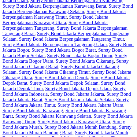
Jakarta Utara
,
Surety Bond Jakarta Berpengalaman Karawang
,
Surety Bond Jakarta Berpengalaman Karawang Barat
,
Surety Bond
Jakarta Berpengalaman Karawang Selatan
,
Surety Bond Jakarta
Berpengalaman Karawang Timur
,
Surety Bond Jakarta
Berpengalaman Karawang Utara
,
Surety Bond Jakarta
Berpengalaman Tangerang
,
Surety Bond Jakarta Berpengalaman
Tangerang Barat
,
Surety Bond Jakarta Berpengalaman Tangerang
Selatan
,
Surety Bond Jakarta Berpengalaman Tangerang Timur
,
Surety Bond Jakarta Berpengalaman Tangerang Utara
,
Surety Bond
Jakarta Bogor
,
Surety Bond Jakarta Bogor Barat
,
Surety Bond
Jakarta Bogor Selatan
,
Surety Bond Jakarta Bogor Timur
,
Surety
Bond Jakarta Bogor Utara
,
Surety Bond Jakarta Cikarang
,
Surety
Bond Jakarta Cikarang Barat
,
Surety Bond Jakarta Cikarang
Selatan
,
Surety Bond Jakarta Cikarang Timur
,
Surety Bond Jakarta
Cikarang Utara
,
Surety Bond Jakarta Depok
,
Surety Bond Jakarta
Depok Barat
,
Surety Bond Jakarta Depok Selatan
,
Surety Bond
Jakarta Depok Timur
,
Surety Bond Jakarta Depok Utara
,
Surety
Bond Jakarta Indonesia
,
Surety Bond Jakarta Jakarta
,
Surety Bond
Jakarta Jakarta Barat
,
Surety Bond Jakarta Jakarta Selatan
,
Surety
Bond Jakarta Jakarta Timur
,
Surety Bond Jakarta Jakarta Utara
,
Surety Bond Jakarta Karawang
,
Surety Bond Jakarta Karawang
Barat
,
Surety Bond Jakarta Karawang Selatan
,
Surety Bond Jakarta
Karawang Timur
,
Surety Bond Jakarta Karawang Utara
,
Surety
Bond Jakarta Murah
,
Surety Bond Jakarta Murah Bandung
,
Surety
Bond Jakarta Murah Bandung Barat
,
Surety Bond Jakarta Murah