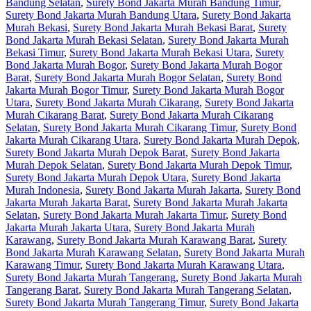
Bandung Selatan
,
Surety Bond Jakarta Murah Bandung Timur
,
Surety Bond Jakarta Murah Bandung Utara
,
Surety Bond Jakarta
Murah Bekasi
,
Surety Bond Jakarta Murah Bekasi Barat
,
Surety
Bond Jakarta Murah Bekasi Selatan
,
Surety Bond Jakarta Murah
Bekasi Timur
,
Surety Bond Jakarta Murah Bekasi Utara
,
Surety
Bond Jakarta Murah Bogor
,
Surety Bond Jakarta Murah Bogor
Barat
,
Surety Bond Jakarta Murah Bogor Selatan
,
Surety Bond
Jakarta Murah Bogor Timur
,
Surety Bond Jakarta Murah Bogor
Utara
,
Surety Bond Jakarta Murah Cikarang
,
Surety Bond Jakarta
Murah Cikarang Barat
,
Surety Bond Jakarta Murah Cikarang
Selatan
,
Surety Bond Jakarta Murah Cikarang Timur
,
Surety Bond
Jakarta Murah Cikarang Utara
,
Surety Bond Jakarta Murah Depok
,
Surety Bond Jakarta Murah Depok Barat
,
Surety Bond Jakarta
Murah Depok Selatan
,
Surety Bond Jakarta Murah Depok Timur
,
Surety Bond Jakarta Murah Depok Utara
,
Surety Bond Jakarta
Murah Indonesia
,
Surety Bond Jakarta Murah Jakarta
,
Surety Bond
Jakarta Murah Jakarta Barat
,
Surety Bond Jakarta Murah Jakarta
Selatan
,
Surety Bond Jakarta Murah Jakarta Timur
,
Surety Bond
Jakarta Murah Jakarta Utara
,
Surety Bond Jakarta Murah
Karawang
,
Surety Bond Jakarta Murah Karawang Barat
,
Surety
Bond Jakarta Murah Karawang Selatan
,
Surety Bond Jakarta Murah
Karawang Timur
,
Surety Bond Jakarta Murah Karawang Utara
,
Surety Bond Jakarta Murah Tangerang
,
Surety Bond Jakarta Murah
Tangerang Barat
,
Surety Bond Jakarta Murah Tangerang Selatan
,
Surety Bond Jakarta Murah Tangerang Timur
,
Surety Bond Jakarta