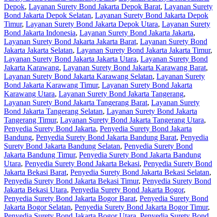
Depok
,
Layanan Surety Bond Jakarta Depok Barat
,
Layanan Surety
Bond Jakarta Depok Selatan
,
Layanan Surety Bond Jakarta Depok
Timur
,
Layanan Surety Bond Jakarta Depok Utara
,
Layanan Surety
Bond Jakarta Indonesia
,
Layanan Surety Bond Jakarta Jakarta
,
Layanan Surety Bond Jakarta Jakarta Barat
,
Layanan Surety Bond
Jakarta Jakarta Selatan
,
Layanan Surety Bond Jakarta Jakarta Timur
,
Layanan Surety Bond Jakarta Jakarta Utara
,
Layanan Surety Bond
Jakarta Karawang
,
Layanan Surety Bond Jakarta Karawang Barat
,
Layanan Surety Bond Jakarta Karawang Selatan
,
Layanan Surety
Bond Jakarta Karawang Timur
,
Layanan Surety Bond Jakarta
Karawang Utara
,
Layanan Surety Bond Jakarta Tangerang
,
Layanan Surety Bond Jakarta Tangerang Barat
,
Layanan Surety
Bond Jakarta Tangerang Selatan
,
Layanan Surety Bond Jakarta
Tangerang Timur
,
Layanan Surety Bond Jakarta Tangerang Utara
,
Penyedia Surety Bond Jakarta
,
Penyedia Surety Bond Jakarta
Bandung
,
Penyedia Surety Bond Jakarta Bandung Barat
,
Penyedia
Surety Bond Jakarta Bandung Selatan
,
Penyedia Surety Bond
Jakarta Bandung Timur
,
Penyedia Surety Bond Jakarta Bandung
Utara
,
Penyedia Surety Bond Jakarta Bekasi
,
Penyedia Surety Bond
Jakarta Bekasi Barat
,
Penyedia Surety Bond Jakarta Bekasi Selatan
,
Penyedia Surety Bond Jakarta Bekasi Timur
,
Penyedia Surety Bond
Jakarta Bekasi Utara
,
Penyedia Surety Bond Jakarta Bogor
,
Penyedia Surety Bond Jakarta Bogor Barat
,
Penyedia Surety Bond
Jakarta Bogor Selatan
,
Penyedia Surety Bond Jakarta Bogor Timur
,
Penyedia Surety Bond Jakarta Bogor Utara
,
Penyedia Surety Bond