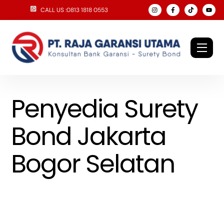
Skip
CALL US :0813 1818 0553
to
content
Men
Penyedia Surety
Bond Jakarta
Bogor Selatan