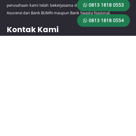
0813 1818 0553
perusahaan kami telah bekerjasama dengan beberapa perusahaan
Asuransi dan Bank BUMN maupun Bank Swasta Nasional.
0813 1818 0554
Kontak Kami
HP/WA:
0813 1818 0553
HP/WA:
0813 1818 0554
Email: rajagaransiutama@gmail.com
Lokasi
Jl. Pemuda No.9 RT.1/RW.3, Rawamangun, Kec. Pulo Gadung,
Kota Jakarta Timur, Daerah Khusus Ibukota Jakarta 13220