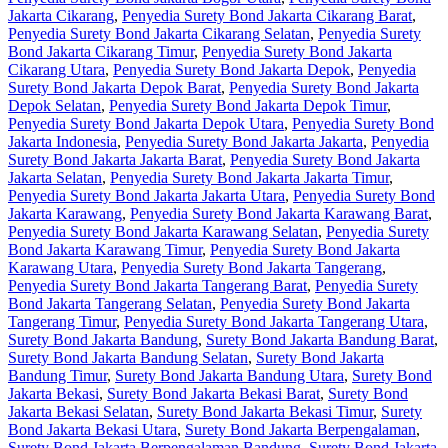
Jakarta Cikarang
,
Penyedia Surety Bond Jakarta Cikarang Barat
,
Penyedia Surety Bond Jakarta Cikarang Selatan
,
Penyedia Surety
Bond Jakarta Cikarang Timur
,
Penyedia Surety Bond Jakarta
Cikarang Utara
,
Penyedia Surety Bond Jakarta Depok
,
Penyedia
Surety Bond Jakarta Depok Barat
,
Penyedia Surety Bond Jakarta
Depok Selatan
,
Penyedia Surety Bond Jakarta Depok Timur
,
Penyedia Surety Bond Jakarta Depok Utara
,
Penyedia Surety Bond
Jakarta Indonesia
,
Penyedia Surety Bond Jakarta Jakarta
,
Penyedia
Surety Bond Jakarta Jakarta Barat
,
Penyedia Surety Bond Jakarta
Jakarta Selatan
,
Penyedia Surety Bond Jakarta Jakarta Timur
,
Penyedia Surety Bond Jakarta Jakarta Utara
,
Penyedia Surety Bond
Jakarta Karawang
,
Penyedia Surety Bond Jakarta Karawang Barat
,
Penyedia Surety Bond Jakarta Karawang Selatan
,
Penyedia Surety
Bond Jakarta Karawang Timur
,
Penyedia Surety Bond Jakarta
Karawang Utara
,
Penyedia Surety Bond Jakarta Tangerang
,
Penyedia Surety Bond Jakarta Tangerang Barat
,
Penyedia Surety
Bond Jakarta Tangerang Selatan
,
Penyedia Surety Bond Jakarta
Tangerang Timur
,
Penyedia Surety Bond Jakarta Tangerang Utara
,
Surety Bond Jakarta Bandung
,
Surety Bond Jakarta Bandung Barat
,
Surety Bond Jakarta Bandung Selatan
,
Surety Bond Jakarta
Bandung Timur
,
Surety Bond Jakarta Bandung Utara
,
Surety Bond
Jakarta Bekasi
,
Surety Bond Jakarta Bekasi Barat
,
Surety Bond
Jakarta Bekasi Selatan
,
Surety Bond Jakarta Bekasi Timur
,
Surety
Bond Jakarta Bekasi Utara
,
Surety Bond Jakarta Berpengalaman
,
Surety Bond Jakarta Berpengalaman Bandung
,
Surety Bond Jakarta