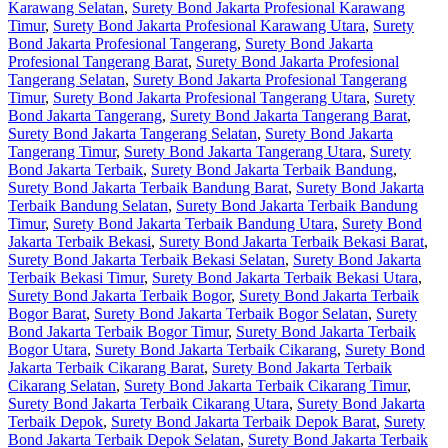
Karawang Selatan
,
Surety Bond Jakarta Profesional Karawang
Timur
,
Surety Bond Jakarta Profesional Karawang Utara
,
Surety
Bond Jakarta Profesional Tangerang
,
Surety Bond Jakarta
Profesional Tangerang Barat
,
Surety Bond Jakarta Profesional
Tangerang Selatan
,
Surety Bond Jakarta Profesional Tangerang
Timur
,
Surety Bond Jakarta Profesional Tangerang Utara
,
Surety
Bond Jakarta Tangerang
,
Surety Bond Jakarta Tangerang Barat
,
Surety Bond Jakarta Tangerang Selatan
,
Surety Bond Jakarta
Tangerang Timur
,
Surety Bond Jakarta Tangerang Utara
,
Surety
Bond Jakarta Terbaik
,
Surety Bond Jakarta Terbaik Bandung
,
Surety Bond Jakarta Terbaik Bandung Barat
,
Surety Bond Jakarta
Terbaik Bandung Selatan
,
Surety Bond Jakarta Terbaik Bandung
Timur
,
Surety Bond Jakarta Terbaik Bandung Utara
,
Surety Bond
Jakarta Terbaik Bekasi
,
Surety Bond Jakarta Terbaik Bekasi Barat
,
Surety Bond Jakarta Terbaik Bekasi Selatan
,
Surety Bond Jakarta
Terbaik Bekasi Timur
,
Surety Bond Jakarta Terbaik Bekasi Utara
,
Surety Bond Jakarta Terbaik Bogor
,
Surety Bond Jakarta Terbaik
Bogor Barat
,
Surety Bond Jakarta Terbaik Bogor Selatan
,
Surety
Bond Jakarta Terbaik Bogor Timur
,
Surety Bond Jakarta Terbaik
Bogor Utara
,
Surety Bond Jakarta Terbaik Cikarang
,
Surety Bond
Jakarta Terbaik Cikarang Barat
,
Surety Bond Jakarta Terbaik
Cikarang Selatan
,
Surety Bond Jakarta Terbaik Cikarang Timur
,
Surety Bond Jakarta Terbaik Cikarang Utara
,
Surety Bond Jakarta
Terbaik Depok
,
Surety Bond Jakarta Terbaik Depok Barat
,
Surety
Bond Jakarta Terbaik Depok Selatan
,
Surety Bond Jakarta Terbaik