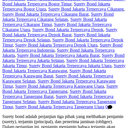
Bond Jakarta Terpercaya Bogor Timur
,
Surety Bond Jakarta
Terpercaya Bogor Utara
,
Surety Bond Jakarta Terpercaya Cikarang
,
Surety Bond Jakarta Terpercaya Cikarang Barat
,
Surety Bond
Jakarta Terpercaya Cikarang Selatan
,
Surety Bond Jakarta
Terpercaya Cikarang Timur
,
Surety Bond Jakarta Terpercaya
Cikarang Utara
,
Surety Bond Jakarta Terpercaya Depok
,
Surety
Bond Jakarta Terpercaya Depok Barat
,
Surety Bond Jakarta
Terpercaya Depok Selatan
,
Surety Bond Jakarta Terpercaya Depok
Timur
,
Surety Bond Jakarta Terpercaya Depok Utara
,
Surety Bond
Jakarta Terpercaya Indonesia
,
Surety Bond Jakarta Terpercaya
Jakarta
,
Surety Bond Jakarta Terpercaya Jakarta Barat
,
Surety Bond
Jakarta Terpercaya Jakarta Selatan
,
Surety Bond Jakarta Terpercaya
Jakarta Timur
,
Surety Bond Jakarta Terpercaya Jakarta Utara
,
Surety
Bond Jakarta Terpercaya Karawang
,
Surety Bond Jakarta
Terpercaya Karawang Barat
,
Surety Bond Jakarta Terpercaya
Karawang Selatan
,
Surety Bond Jakarta Terpercaya Karawang
Timur
,
Surety Bond Jakarta Terpercaya Karawang Utara
,
Surety
Bond Jakarta Terpercaya Tangerang
,
Surety Bond Jakarta
Terpercaya Tangerang Barat
,
Surety Bond Jakarta Terpercaya
Tangerang Selatan
,
Surety Bond Jakarta Terpercaya Tangerang
Timur
,
Surety Bond Jakarta Terpercaya Tangerang Utara
0
Surety bond adalah perjanjian tiga pihak yang melibatkan penjamin
(surety), terjamin (principal), dan penerima jaminan (obligee).
Dalam perjanjian ini, penjamin menjamin bahwa terjamin akan