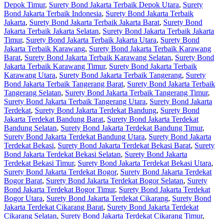
Depok Timur
,
Surety Bond Jakarta Terbaik Depok Utara
,
Surety
Bond Jakarta Terbaik Indonesia
,
Surety Bond Jakarta Terbaik
Jakarta
,
Surety Bond Jakarta Terbaik Jakarta Barat
,
Surety Bond
Jakarta Terbaik Jakarta Selatan
,
Surety Bond Jakarta Terbaik Jakarta
Timur
,
Surety Bond Jakarta Terbaik Jakarta Utara
,
Surety Bond
Jakarta Terbaik Karawang
,
Surety Bond Jakarta Terbaik Karawang
Barat
,
Surety Bond Jakarta Terbaik Karawang Selatan
,
Surety Bond
Jakarta Terbaik Karawang Timur
,
Surety Bond Jakarta Terbaik
Karawang Utara
,
Surety Bond Jakarta Terbaik Tangerang
,
Surety
Bond Jakarta Terbaik Tangerang Barat
,
Surety Bond Jakarta Terbaik
Tangerang Selatan
,
Surety Bond Jakarta Terbaik Tangerang Timur
,
Surety Bond Jakarta Terbaik Tangerang Utara
,
Surety Bond Jakarta
Terdekat
,
Surety Bond Jakarta Terdekat Bandung
,
Surety Bond
Jakarta Terdekat Bandung Barat
,
Surety Bond Jakarta Terdekat
Bandung Selatan
,
Surety Bond Jakarta Terdekat Bandung Timur
,
Surety Bond Jakarta Terdekat Bandung Utara
,
Surety Bond Jakarta
Terdekat Bekasi
,
Surety Bond Jakarta Terdekat Bekasi Barat
,
Surety
Bond Jakarta Terdekat Bekasi Selatan
,
Surety Bond Jakarta
Terdekat Bekasi Timur
,
Surety Bond Jakarta Terdekat Bekasi Utara
,
Surety Bond Jakarta Terdekat Bogor
,
Surety Bond Jakarta Terdekat
Bogor Barat
,
Surety Bond Jakarta Terdekat Bogor Selatan
,
Surety
Bond Jakarta Terdekat Bogor Timur
,
Surety Bond Jakarta Terdekat
Bogor Utara
,
Surety Bond Jakarta Terdekat Cikarang
,
Surety Bond
Jakarta Terdekat Cikarang Barat
,
Surety Bond Jakarta Terdekat
Cikarang Selatan
,
Surety Bond Jakarta Terdekat Cikarang Timur
,