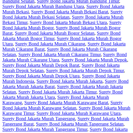
Bandung Selatan
,
Surety Bond Jakarta Murah Bandung Timur
,
Surety Bond Jakarta Murah Bandung Utara
,
Surety Bond Jakarta
Murah Bekasi
,
Surety Bond Jakarta Murah Bekasi Barat
,
Surety
Bond Jakarta Murah Bekasi Selatan
,
Surety Bond Jakarta Murah
Bekasi Timur
,
Surety Bond Jakarta Murah Bekasi Utara
,
Surety
Bond Jakarta Murah Bogor
,
Surety Bond Jakarta Murah Bogor
Barat
,
Surety Bond Jakarta Murah Bogor Selatan
,
Surety Bond
Jakarta Murah Bogor Timur
,
Surety Bond Jakarta Murah Bogor
Utara
,
Surety Bond Jakarta Murah Cikarang
,
Surety Bond Jakarta
Murah Cikarang Barat
,
Surety Bond Jakarta Murah Cikarang
Selatan
,
Surety Bond Jakarta Murah Cikarang Timur
,
Surety Bond
Jakarta Murah Cikarang Utara
,
Surety Bond Jakarta Murah Depok
,
Surety Bond Jakarta Murah Depok Barat
,
Surety Bond Jakarta
Murah Depok Selatan
,
Surety Bond Jakarta Murah Depok Timur
,
Surety Bond Jakarta Murah Depok Utara
,
Surety Bond Jakarta
Murah Indonesia
,
Surety Bond Jakarta Murah Jakarta
,
Surety Bond
Jakarta Murah Jakarta Barat
,
Surety Bond Jakarta Murah Jakarta
Selatan
,
Surety Bond Jakarta Murah Jakarta Timur
,
Surety Bond
Jakarta Murah Jakarta Utara
,
Surety Bond Jakarta Murah
Karawang
,
Surety Bond Jakarta Murah Karawang Barat
,
Surety
Bond Jakarta Murah Karawang Selatan
,
Surety Bond Jakarta Murah
Karawang Timur
,
Surety Bond Jakarta Murah Karawang Utara
,
Surety Bond Jakarta Murah Tangerang
,
Surety Bond Jakarta Murah
Tangerang Barat
,
Surety Bond Jakarta Murah Tangerang Selatan
,
Surety Bond Jakarta Murah Tangerang Timur
,
Surety Bond Jakarta