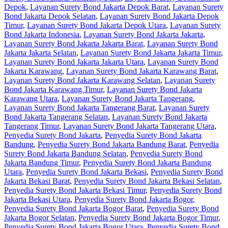
Depok
,
Layanan Surety Bond Jakarta Depok Barat
,
Layanan Surety
Bond Jakarta Depok Selatan
,
Layanan Surety Bond Jakarta Depok
Timur
,
Layanan Surety Bond Jakarta Depok Utara
,
Layanan Surety
Bond Jakarta Indonesia
,
Layanan Surety Bond Jakarta Jakarta
,
Layanan Surety Bond Jakarta Jakarta Barat
,
Layanan Surety Bond
Jakarta Jakarta Selatan
,
Layanan Surety Bond Jakarta Jakarta Timur
,
Layanan Surety Bond Jakarta Jakarta Utara
,
Layanan Surety Bond
Jakarta Karawang
,
Layanan Surety Bond Jakarta Karawang Barat
,
Layanan Surety Bond Jakarta Karawang Selatan
,
Layanan Surety
Bond Jakarta Karawang Timur
,
Layanan Surety Bond Jakarta
Karawang Utara
,
Layanan Surety Bond Jakarta Tangerang
,
Layanan Surety Bond Jakarta Tangerang Barat
,
Layanan Surety
Bond Jakarta Tangerang Selatan
,
Layanan Surety Bond Jakarta
Tangerang Timur
,
Layanan Surety Bond Jakarta Tangerang Utara
,
Penyedia Surety Bond Jakarta
,
Penyedia Surety Bond Jakarta
Bandung
,
Penyedia Surety Bond Jakarta Bandung Barat
,
Penyedia
Surety Bond Jakarta Bandung Selatan
,
Penyedia Surety Bond
Jakarta Bandung Timur
,
Penyedia Surety Bond Jakarta Bandung
Utara
,
Penyedia Surety Bond Jakarta Bekasi
,
Penyedia Surety Bond
Jakarta Bekasi Barat
,
Penyedia Surety Bond Jakarta Bekasi Selatan
,
Penyedia Surety Bond Jakarta Bekasi Timur
,
Penyedia Surety Bond
Jakarta Bekasi Utara
,
Penyedia Surety Bond Jakarta Bogor
,
Penyedia Surety Bond Jakarta Bogor Barat
,
Penyedia Surety Bond
Jakarta Bogor Selatan
,
Penyedia Surety Bond Jakarta Bogor Timur
,
Penyedia Surety Bond Jakarta Bogor Utara
,
Penyedia Surety Bond