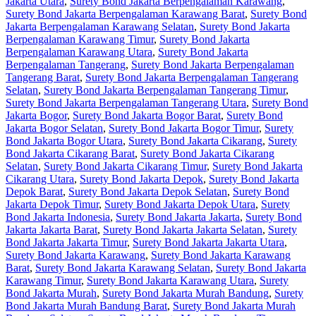
Jakarta Utara
,
Surety Bond Jakarta Berpengalaman Karawang
,
Surety Bond Jakarta Berpengalaman Karawang Barat
,
Surety Bond
Jakarta Berpengalaman Karawang Selatan
,
Surety Bond Jakarta
Berpengalaman Karawang Timur
,
Surety Bond Jakarta
Berpengalaman Karawang Utara
,
Surety Bond Jakarta
Berpengalaman Tangerang
,
Surety Bond Jakarta Berpengalaman
Tangerang Barat
,
Surety Bond Jakarta Berpengalaman Tangerang
Selatan
,
Surety Bond Jakarta Berpengalaman Tangerang Timur
,
Surety Bond Jakarta Berpengalaman Tangerang Utara
,
Surety Bond
Jakarta Bogor
,
Surety Bond Jakarta Bogor Barat
,
Surety Bond
Jakarta Bogor Selatan
,
Surety Bond Jakarta Bogor Timur
,
Surety
Bond Jakarta Bogor Utara
,
Surety Bond Jakarta Cikarang
,
Surety
Bond Jakarta Cikarang Barat
,
Surety Bond Jakarta Cikarang
Selatan
,
Surety Bond Jakarta Cikarang Timur
,
Surety Bond Jakarta
Cikarang Utara
,
Surety Bond Jakarta Depok
,
Surety Bond Jakarta
Depok Barat
,
Surety Bond Jakarta Depok Selatan
,
Surety Bond
Jakarta Depok Timur
,
Surety Bond Jakarta Depok Utara
,
Surety
Bond Jakarta Indonesia
,
Surety Bond Jakarta Jakarta
,
Surety Bond
Jakarta Jakarta Barat
,
Surety Bond Jakarta Jakarta Selatan
,
Surety
Bond Jakarta Jakarta Timur
,
Surety Bond Jakarta Jakarta Utara
,
Surety Bond Jakarta Karawang
,
Surety Bond Jakarta Karawang
Barat
,
Surety Bond Jakarta Karawang Selatan
,
Surety Bond Jakarta
Karawang Timur
,
Surety Bond Jakarta Karawang Utara
,
Surety
Bond Jakarta Murah
,
Surety Bond Jakarta Murah Bandung
,
Surety
Bond Jakarta Murah Bandung Barat
,
Surety Bond Jakarta Murah