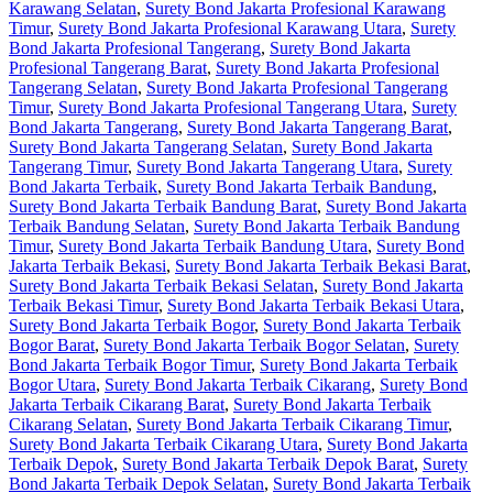
Karawang Selatan
,
Surety Bond Jakarta Profesional Karawang
Timur
,
Surety Bond Jakarta Profesional Karawang Utara
,
Surety
Bond Jakarta Profesional Tangerang
,
Surety Bond Jakarta
Profesional Tangerang Barat
,
Surety Bond Jakarta Profesional
Tangerang Selatan
,
Surety Bond Jakarta Profesional Tangerang
Timur
,
Surety Bond Jakarta Profesional Tangerang Utara
,
Surety
Bond Jakarta Tangerang
,
Surety Bond Jakarta Tangerang Barat
,
Surety Bond Jakarta Tangerang Selatan
,
Surety Bond Jakarta
Tangerang Timur
,
Surety Bond Jakarta Tangerang Utara
,
Surety
Bond Jakarta Terbaik
,
Surety Bond Jakarta Terbaik Bandung
,
Surety Bond Jakarta Terbaik Bandung Barat
,
Surety Bond Jakarta
Terbaik Bandung Selatan
,
Surety Bond Jakarta Terbaik Bandung
Timur
,
Surety Bond Jakarta Terbaik Bandung Utara
,
Surety Bond
Jakarta Terbaik Bekasi
,
Surety Bond Jakarta Terbaik Bekasi Barat
,
Surety Bond Jakarta Terbaik Bekasi Selatan
,
Surety Bond Jakarta
Terbaik Bekasi Timur
,
Surety Bond Jakarta Terbaik Bekasi Utara
,
Surety Bond Jakarta Terbaik Bogor
,
Surety Bond Jakarta Terbaik
Bogor Barat
,
Surety Bond Jakarta Terbaik Bogor Selatan
,
Surety
Bond Jakarta Terbaik Bogor Timur
,
Surety Bond Jakarta Terbaik
Bogor Utara
,
Surety Bond Jakarta Terbaik Cikarang
,
Surety Bond
Jakarta Terbaik Cikarang Barat
,
Surety Bond Jakarta Terbaik
Cikarang Selatan
,
Surety Bond Jakarta Terbaik Cikarang Timur
,
Surety Bond Jakarta Terbaik Cikarang Utara
,
Surety Bond Jakarta
Terbaik Depok
,
Surety Bond Jakarta Terbaik Depok Barat
,
Surety
Bond Jakarta Terbaik Depok Selatan
,
Surety Bond Jakarta Terbaik