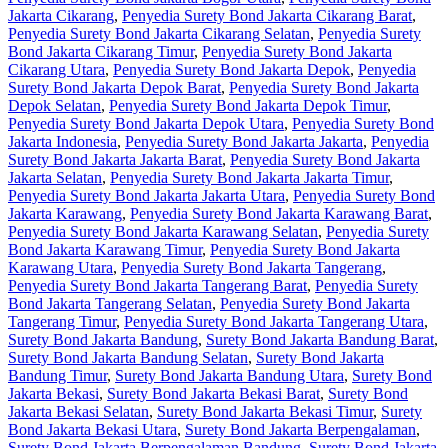
Jakarta Cikarang
,
Penyedia Surety Bond Jakarta Cikarang Barat
,
Penyedia Surety Bond Jakarta Cikarang Selatan
,
Penyedia Surety
Bond Jakarta Cikarang Timur
,
Penyedia Surety Bond Jakarta
Cikarang Utara
,
Penyedia Surety Bond Jakarta Depok
,
Penyedia
Surety Bond Jakarta Depok Barat
,
Penyedia Surety Bond Jakarta
Depok Selatan
,
Penyedia Surety Bond Jakarta Depok Timur
,
Penyedia Surety Bond Jakarta Depok Utara
,
Penyedia Surety Bond
Jakarta Indonesia
,
Penyedia Surety Bond Jakarta Jakarta
,
Penyedia
Surety Bond Jakarta Jakarta Barat
,
Penyedia Surety Bond Jakarta
Jakarta Selatan
,
Penyedia Surety Bond Jakarta Jakarta Timur
,
Penyedia Surety Bond Jakarta Jakarta Utara
,
Penyedia Surety Bond
Jakarta Karawang
,
Penyedia Surety Bond Jakarta Karawang Barat
,
Penyedia Surety Bond Jakarta Karawang Selatan
,
Penyedia Surety
Bond Jakarta Karawang Timur
,
Penyedia Surety Bond Jakarta
Karawang Utara
,
Penyedia Surety Bond Jakarta Tangerang
,
Penyedia Surety Bond Jakarta Tangerang Barat
,
Penyedia Surety
Bond Jakarta Tangerang Selatan
,
Penyedia Surety Bond Jakarta
Tangerang Timur
,
Penyedia Surety Bond Jakarta Tangerang Utara
,
Surety Bond Jakarta Bandung
,
Surety Bond Jakarta Bandung Barat
,
Surety Bond Jakarta Bandung Selatan
,
Surety Bond Jakarta
Bandung Timur
,
Surety Bond Jakarta Bandung Utara
,
Surety Bond
Jakarta Bekasi
,
Surety Bond Jakarta Bekasi Barat
,
Surety Bond
Jakarta Bekasi Selatan
,
Surety Bond Jakarta Bekasi Timur
,
Surety
Bond Jakarta Bekasi Utara
,
Surety Bond Jakarta Berpengalaman
,
Surety Bond Jakarta Berpengalaman Bandung
,
Surety Bond Jakarta