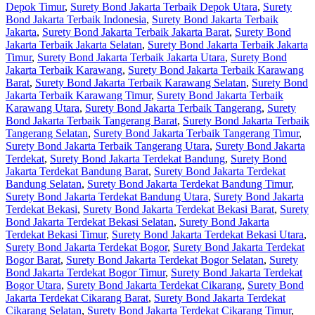
Depok Timur
,
Surety Bond Jakarta Terbaik Depok Utara
,
Surety
Bond Jakarta Terbaik Indonesia
,
Surety Bond Jakarta Terbaik
Jakarta
,
Surety Bond Jakarta Terbaik Jakarta Barat
,
Surety Bond
Jakarta Terbaik Jakarta Selatan
,
Surety Bond Jakarta Terbaik Jakarta
Timur
,
Surety Bond Jakarta Terbaik Jakarta Utara
,
Surety Bond
Jakarta Terbaik Karawang
,
Surety Bond Jakarta Terbaik Karawang
Barat
,
Surety Bond Jakarta Terbaik Karawang Selatan
,
Surety Bond
Jakarta Terbaik Karawang Timur
,
Surety Bond Jakarta Terbaik
Karawang Utara
,
Surety Bond Jakarta Terbaik Tangerang
,
Surety
Bond Jakarta Terbaik Tangerang Barat
,
Surety Bond Jakarta Terbaik
Tangerang Selatan
,
Surety Bond Jakarta Terbaik Tangerang Timur
,
Surety Bond Jakarta Terbaik Tangerang Utara
,
Surety Bond Jakarta
Terdekat
,
Surety Bond Jakarta Terdekat Bandung
,
Surety Bond
Jakarta Terdekat Bandung Barat
,
Surety Bond Jakarta Terdekat
Bandung Selatan
,
Surety Bond Jakarta Terdekat Bandung Timur
,
Surety Bond Jakarta Terdekat Bandung Utara
,
Surety Bond Jakarta
Terdekat Bekasi
,
Surety Bond Jakarta Terdekat Bekasi Barat
,
Surety
Bond Jakarta Terdekat Bekasi Selatan
,
Surety Bond Jakarta
Terdekat Bekasi Timur
,
Surety Bond Jakarta Terdekat Bekasi Utara
,
Surety Bond Jakarta Terdekat Bogor
,
Surety Bond Jakarta Terdekat
Bogor Barat
,
Surety Bond Jakarta Terdekat Bogor Selatan
,
Surety
Bond Jakarta Terdekat Bogor Timur
,
Surety Bond Jakarta Terdekat
Bogor Utara
,
Surety Bond Jakarta Terdekat Cikarang
,
Surety Bond
Jakarta Terdekat Cikarang Barat
,
Surety Bond Jakarta Terdekat
Cikarang Selatan
,
Surety Bond Jakarta Terdekat Cikarang Timur
,