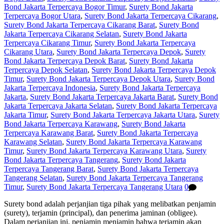
Bond Jakarta Terpercaya Bogor Timur
,
Surety Bond Jakarta
Terpercaya Bogor Utara
,
Surety Bond Jakarta Terpercaya Cikarang
,
Surety Bond Jakarta Terpercaya Cikarang Barat
,
Surety Bond
Jakarta Terpercaya Cikarang Selatan
,
Surety Bond Jakarta
Terpercaya Cikarang Timur
,
Surety Bond Jakarta Terpercaya
Cikarang Utara
,
Surety Bond Jakarta Terpercaya Depok
,
Surety
Bond Jakarta Terpercaya Depok Barat
,
Surety Bond Jakarta
Terpercaya Depok Selatan
,
Surety Bond Jakarta Terpercaya Depok
Timur
,
Surety Bond Jakarta Terpercaya Depok Utara
,
Surety Bond
Jakarta Terpercaya Indonesia
,
Surety Bond Jakarta Terpercaya
Jakarta
,
Surety Bond Jakarta Terpercaya Jakarta Barat
,
Surety Bond
Jakarta Terpercaya Jakarta Selatan
,
Surety Bond Jakarta Terpercaya
Jakarta Timur
,
Surety Bond Jakarta Terpercaya Jakarta Utara
,
Surety
Bond Jakarta Terpercaya Karawang
,
Surety Bond Jakarta
Terpercaya Karawang Barat
,
Surety Bond Jakarta Terpercaya
Karawang Selatan
,
Surety Bond Jakarta Terpercaya Karawang
Timur
,
Surety Bond Jakarta Terpercaya Karawang Utara
,
Surety
Bond Jakarta Terpercaya Tangerang
,
Surety Bond Jakarta
Terpercaya Tangerang Barat
,
Surety Bond Jakarta Terpercaya
Tangerang Selatan
,
Surety Bond Jakarta Terpercaya Tangerang
Timur
,
Surety Bond Jakarta Terpercaya Tangerang Utara
0
Surety bond adalah perjanjian tiga pihak yang melibatkan penjamin
(surety), terjamin (principal), dan penerima jaminan (obligee).
Dalam perjanjian ini, penjamin menjamin bahwa terjamin akan