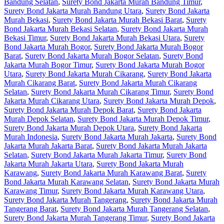
Bandung Selatan
,
Surety Bond Jakarta Murah Bandung Timur
,
Surety Bond Jakarta Murah Bandung Utara
,
Surety Bond Jakarta
Murah Bekasi
,
Surety Bond Jakarta Murah Bekasi Barat
,
Surety
Bond Jakarta Murah Bekasi Selatan
,
Surety Bond Jakarta Murah
Bekasi Timur
,
Surety Bond Jakarta Murah Bekasi Utara
,
Surety
Bond Jakarta Murah Bogor
,
Surety Bond Jakarta Murah Bogor
Barat
,
Surety Bond Jakarta Murah Bogor Selatan
,
Surety Bond
Jakarta Murah Bogor Timur
,
Surety Bond Jakarta Murah Bogor
Utara
,
Surety Bond Jakarta Murah Cikarang
,
Surety Bond Jakarta
Murah Cikarang Barat
,
Surety Bond Jakarta Murah Cikarang
Selatan
,
Surety Bond Jakarta Murah Cikarang Timur
,
Surety Bond
Jakarta Murah Cikarang Utara
,
Surety Bond Jakarta Murah Depok
,
Surety Bond Jakarta Murah Depok Barat
,
Surety Bond Jakarta
Murah Depok Selatan
,
Surety Bond Jakarta Murah Depok Timur
,
Surety Bond Jakarta Murah Depok Utara
,
Surety Bond Jakarta
Murah Indonesia
,
Surety Bond Jakarta Murah Jakarta
,
Surety Bond
Jakarta Murah Jakarta Barat
,
Surety Bond Jakarta Murah Jakarta
Selatan
,
Surety Bond Jakarta Murah Jakarta Timur
,
Surety Bond
Jakarta Murah Jakarta Utara
,
Surety Bond Jakarta Murah
Karawang
,
Surety Bond Jakarta Murah Karawang Barat
,
Surety
Bond Jakarta Murah Karawang Selatan
,
Surety Bond Jakarta Murah
Karawang Timur
,
Surety Bond Jakarta Murah Karawang Utara
,
Surety Bond Jakarta Murah Tangerang
,
Surety Bond Jakarta Murah
Tangerang Barat
,
Surety Bond Jakarta Murah Tangerang Selatan
,
Surety Bond Jakarta Murah Tangerang Timur
,
Surety Bond Jakarta