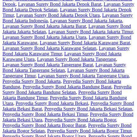
Depok
,
Layanan Surety Bond Jakarta Depok Barat
,
Layanan Surety
Bond Jakarta Depok Selatan
,
Layanan Surety Bond Jakarta Depok
Timur
,
Layanan Surety Bond Jakarta Depok Utara
,
Layanan Surety
Bond Jakarta Indonesia
,
Layanan Surety Bond Jakarta Jakarta
,
Layanan Surety Bond Jakarta Jakarta Barat
,
Layanan Surety Bond
Jakarta Jakarta Selatan
,
Layanan Surety Bond Jakarta Jakarta Timur
,
Layanan Surety Bond Jakarta Jakarta Utara
,
Layanan Surety Bond
Jakarta Karawang
,
Layanan Surety Bond Jakarta Karawang Barat
,
Layanan Surety Bond Jakarta Karawang Selatan
,
Layanan Surety
Bond Jakarta Karawang Timur
,
Layanan Surety Bond Jakarta
Karawang Utara
,
Layanan Surety Bond Jakarta Tangerang
,
Layanan Surety Bond Jakarta Tangerang Barat
,
Layanan Surety
Bond Jakarta Tangerang Selatan
,
Layanan Surety Bond Jakarta
Tangerang Timur
,
Layanan Surety Bond Jakarta Tangerang Utara
,
Penyedia Surety Bond Jakarta
,
Penyedia Surety Bond Jakarta
Bandung
,
Penyedia Surety Bond Jakarta Bandung Barat
,
Penyedia
Surety Bond Jakarta Bandung Selatan
,
Penyedia Surety Bond
Jakarta Bandung Timur
,
Penyedia Surety Bond Jakarta Bandung
Utara
,
Penyedia Surety Bond Jakarta Bekasi
,
Penyedia Surety Bond
Jakarta Bekasi Barat
,
Penyedia Surety Bond Jakarta Bekasi Selatan
,
Penyedia Surety Bond Jakarta Bekasi Timur
,
Penyedia Surety Bond
Jakarta Bekasi Utara
,
Penyedia Surety Bond Jakarta Bogor
,
Penyedia Surety Bond Jakarta Bogor Barat
,
Penyedia Surety Bond
Jakarta Bogor Selatan
,
Penyedia Surety Bond Jakarta Bogor Timur
,
Penyedia Surety Bond Jakarta Bogor Utara
,
Penyedia Surety Bond