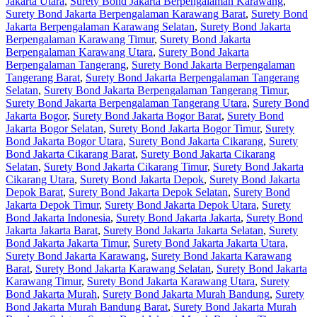
Jakarta Utara
,
Surety Bond Jakarta Berpengalaman Karawang
,
Surety Bond Jakarta Berpengalaman Karawang Barat
,
Surety Bond
Jakarta Berpengalaman Karawang Selatan
,
Surety Bond Jakarta
Berpengalaman Karawang Timur
,
Surety Bond Jakarta
Berpengalaman Karawang Utara
,
Surety Bond Jakarta
Berpengalaman Tangerang
,
Surety Bond Jakarta Berpengalaman
Tangerang Barat
,
Surety Bond Jakarta Berpengalaman Tangerang
Selatan
,
Surety Bond Jakarta Berpengalaman Tangerang Timur
,
Surety Bond Jakarta Berpengalaman Tangerang Utara
,
Surety Bond
Jakarta Bogor
,
Surety Bond Jakarta Bogor Barat
,
Surety Bond
Jakarta Bogor Selatan
,
Surety Bond Jakarta Bogor Timur
,
Surety
Bond Jakarta Bogor Utara
,
Surety Bond Jakarta Cikarang
,
Surety
Bond Jakarta Cikarang Barat
,
Surety Bond Jakarta Cikarang
Selatan
,
Surety Bond Jakarta Cikarang Timur
,
Surety Bond Jakarta
Cikarang Utara
,
Surety Bond Jakarta Depok
,
Surety Bond Jakarta
Depok Barat
,
Surety Bond Jakarta Depok Selatan
,
Surety Bond
Jakarta Depok Timur
,
Surety Bond Jakarta Depok Utara
,
Surety
Bond Jakarta Indonesia
,
Surety Bond Jakarta Jakarta
,
Surety Bond
Jakarta Jakarta Barat
,
Surety Bond Jakarta Jakarta Selatan
,
Surety
Bond Jakarta Jakarta Timur
,
Surety Bond Jakarta Jakarta Utara
,
Surety Bond Jakarta Karawang
,
Surety Bond Jakarta Karawang
Barat
,
Surety Bond Jakarta Karawang Selatan
,
Surety Bond Jakarta
Karawang Timur
,
Surety Bond Jakarta Karawang Utara
,
Surety
Bond Jakarta Murah
,
Surety Bond Jakarta Murah Bandung
,
Surety
Bond Jakarta Murah Bandung Barat
,
Surety Bond Jakarta Murah