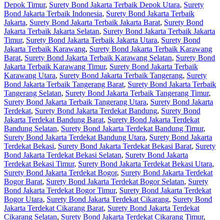
Depok Timur
,
Surety Bond Jakarta Terbaik Depok Utara
,
Surety
Bond Jakarta Terbaik Indonesia
,
Surety Bond Jakarta Terbaik
Jakarta
,
Surety Bond Jakarta Terbaik Jakarta Barat
,
Surety Bond
Jakarta Terbaik Jakarta Selatan
,
Surety Bond Jakarta Terbaik Jakarta
Timur
,
Surety Bond Jakarta Terbaik Jakarta Utara
,
Surety Bond
Jakarta Terbaik Karawang
,
Surety Bond Jakarta Terbaik Karawang
Barat
,
Surety Bond Jakarta Terbaik Karawang Selatan
,
Surety Bond
Jakarta Terbaik Karawang Timur
,
Surety Bond Jakarta Terbaik
Karawang Utara
,
Surety Bond Jakarta Terbaik Tangerang
,
Surety
Bond Jakarta Terbaik Tangerang Barat
,
Surety Bond Jakarta Terbaik
Tangerang Selatan
,
Surety Bond Jakarta Terbaik Tangerang Timur
,
Surety Bond Jakarta Terbaik Tangerang Utara
,
Surety Bond Jakarta
Terdekat
,
Surety Bond Jakarta Terdekat Bandung
,
Surety Bond
Jakarta Terdekat Bandung Barat
,
Surety Bond Jakarta Terdekat
Bandung Selatan
,
Surety Bond Jakarta Terdekat Bandung Timur
,
Surety Bond Jakarta Terdekat Bandung Utara
,
Surety Bond Jakarta
Terdekat Bekasi
,
Surety Bond Jakarta Terdekat Bekasi Barat
,
Surety
Bond Jakarta Terdekat Bekasi Selatan
,
Surety Bond Jakarta
Terdekat Bekasi Timur
,
Surety Bond Jakarta Terdekat Bekasi Utara
,
Surety Bond Jakarta Terdekat Bogor
,
Surety Bond Jakarta Terdekat
Bogor Barat
,
Surety Bond Jakarta Terdekat Bogor Selatan
,
Surety
Bond Jakarta Terdekat Bogor Timur
,
Surety Bond Jakarta Terdekat
Bogor Utara
,
Surety Bond Jakarta Terdekat Cikarang
,
Surety Bond
Jakarta Terdekat Cikarang Barat
,
Surety Bond Jakarta Terdekat
Cikarang Selatan
,
Surety Bond Jakarta Terdekat Cikarang Timur
,