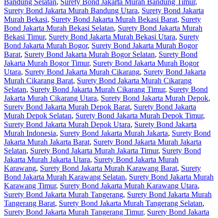
Bandung Selatan
,
Surety Bond Jakarta Murah Bandung Timur
,
Surety Bond Jakarta Murah Bandung Utara
,
Surety Bond Jakarta
Murah Bekasi
,
Surety Bond Jakarta Murah Bekasi Barat
,
Surety
Bond Jakarta Murah Bekasi Selatan
,
Surety Bond Jakarta Murah
Bekasi Timur
,
Surety Bond Jakarta Murah Bekasi Utara
,
Surety
Bond Jakarta Murah Bogor
,
Surety Bond Jakarta Murah Bogor
Barat
,
Surety Bond Jakarta Murah Bogor Selatan
,
Surety Bond
Jakarta Murah Bogor Timur
,
Surety Bond Jakarta Murah Bogor
Utara
,
Surety Bond Jakarta Murah Cikarang
,
Surety Bond Jakarta
Murah Cikarang Barat
,
Surety Bond Jakarta Murah Cikarang
Selatan
,
Surety Bond Jakarta Murah Cikarang Timur
,
Surety Bond
Jakarta Murah Cikarang Utara
,
Surety Bond Jakarta Murah Depok
,
Surety Bond Jakarta Murah Depok Barat
,
Surety Bond Jakarta
Murah Depok Selatan
,
Surety Bond Jakarta Murah Depok Timur
,
Surety Bond Jakarta Murah Depok Utara
,
Surety Bond Jakarta
Murah Indonesia
,
Surety Bond Jakarta Murah Jakarta
,
Surety Bond
Jakarta Murah Jakarta Barat
,
Surety Bond Jakarta Murah Jakarta
Selatan
,
Surety Bond Jakarta Murah Jakarta Timur
,
Surety Bond
Jakarta Murah Jakarta Utara
,
Surety Bond Jakarta Murah
Karawang
,
Surety Bond Jakarta Murah Karawang Barat
,
Surety
Bond Jakarta Murah Karawang Selatan
,
Surety Bond Jakarta Murah
Karawang Timur
,
Surety Bond Jakarta Murah Karawang Utara
,
Surety Bond Jakarta Murah Tangerang
,
Surety Bond Jakarta Murah
Tangerang Barat
,
Surety Bond Jakarta Murah Tangerang Selatan
,
Surety Bond Jakarta Murah Tangerang Timur
,
Surety Bond Jakarta