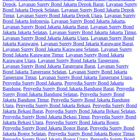
Depok
,
Layanan Surety Bond Jakarta Depok Barat
,
Layanan Surety
Bond Jakarta Depok Selatan
,
Layanan Surety Bond Jakarta Depok
Timur
,
Layanan Surety Bond Jakarta Depok Utara
,
Layanan Surety
Bond Jakarta Indonesia
,
Layanan Surety Bond Jakarta Jakarta
,
Layanan Surety Bond Jakarta Jakarta Barat
,
Layanan Surety Bond
Jakarta Jakarta Selatan
,
Layanan Surety Bond Jakarta Jakarta Timur
,
Layanan Surety Bond Jakarta Jakarta Utara
,
Layanan Surety Bond
Jakarta Karawang
,
Layanan Surety Bond Jakarta Karawang Barat
,
Layanan Surety Bond Jakarta Karawang Selatan
,
Layanan Surety
Bond Jakarta Karawang Timur
,
Layanan Surety Bond Jakarta
Karawang Utara
,
Layanan Surety Bond Jakarta Tangerang
,
Layanan Surety Bond Jakarta Tangerang Barat
,
Layanan Surety
Bond Jakarta Tangerang Selatan
,
Layanan Surety Bond Jakarta
Tangerang Timur
,
Layanan Surety Bond Jakarta Tangerang Utara
,
Penyedia Surety Bond Jakarta
,
Penyedia Surety Bond Jakarta
Bandung
,
Penyedia Surety Bond Jakarta Bandung Barat
,
Penyedia
Surety Bond Jakarta Bandung Selatan
,
Penyedia Surety Bond
Jakarta Bandung Timur
,
Penyedia Surety Bond Jakarta Bandung
Utara
,
Penyedia Surety Bond Jakarta Bekasi
,
Penyedia Surety Bond
Jakarta Bekasi Barat
,
Penyedia Surety Bond Jakarta Bekasi Selatan
,
Penyedia Surety Bond Jakarta Bekasi Timur
,
Penyedia Surety Bond
Jakarta Bekasi Utara
,
Penyedia Surety Bond Jakarta Bogor
,
Penyedia Surety Bond Jakarta Bogor Barat
,
Penyedia Surety Bond
Jakarta Bogor Selatan
,
Penyedia Surety Bond Jakarta Bogor Timur
,
Penyedia Surety Bond Jakarta Bogor Utara
,
Penyedia Surety Bond