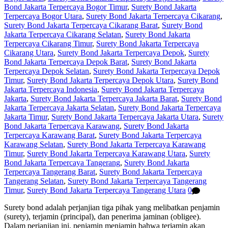
Bond Jakarta Terpercaya Bogor Timur
,
Surety Bond Jakarta
Terpercaya Bogor Utara
,
Surety Bond Jakarta Terpercaya Cikarang
,
Surety Bond Jakarta Terpercaya Cikarang Barat
,
Surety Bond
Jakarta Terpercaya Cikarang Selatan
,
Surety Bond Jakarta
Terpercaya Cikarang Timur
,
Surety Bond Jakarta Terpercaya
Cikarang Utara
,
Surety Bond Jakarta Terpercaya Depok
,
Surety
Bond Jakarta Terpercaya Depok Barat
,
Surety Bond Jakarta
Terpercaya Depok Selatan
,
Surety Bond Jakarta Terpercaya Depok
Timur
,
Surety Bond Jakarta Terpercaya Depok Utara
,
Surety Bond
Jakarta Terpercaya Indonesia
,
Surety Bond Jakarta Terpercaya
Jakarta
,
Surety Bond Jakarta Terpercaya Jakarta Barat
,
Surety Bond
Jakarta Terpercaya Jakarta Selatan
,
Surety Bond Jakarta Terpercaya
Jakarta Timur
,
Surety Bond Jakarta Terpercaya Jakarta Utara
,
Surety
Bond Jakarta Terpercaya Karawang
,
Surety Bond Jakarta
Terpercaya Karawang Barat
,
Surety Bond Jakarta Terpercaya
Karawang Selatan
,
Surety Bond Jakarta Terpercaya Karawang
Timur
,
Surety Bond Jakarta Terpercaya Karawang Utara
,
Surety
Bond Jakarta Terpercaya Tangerang
,
Surety Bond Jakarta
Terpercaya Tangerang Barat
,
Surety Bond Jakarta Terpercaya
Tangerang Selatan
,
Surety Bond Jakarta Terpercaya Tangerang
Timur
,
Surety Bond Jakarta Terpercaya Tangerang Utara
0
Surety bond adalah perjanjian tiga pihak yang melibatkan penjamin
(surety), terjamin (principal), dan penerima jaminan (obligee).
Dalam perjanjian ini, penjamin menjamin bahwa terjamin akan