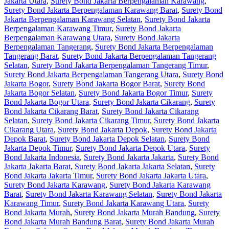
Jakarta Utara
,
Surety Bond Jakarta Berpengalaman Karawang
,
Surety Bond Jakarta Berpengalaman Karawang Barat
,
Surety Bond
Jakarta Berpengalaman Karawang Selatan
,
Surety Bond Jakarta
Berpengalaman Karawang Timur
,
Surety Bond Jakarta
Berpengalaman Karawang Utara
,
Surety Bond Jakarta
Berpengalaman Tangerang
,
Surety Bond Jakarta Berpengalaman
Tangerang Barat
,
Surety Bond Jakarta Berpengalaman Tangerang
Selatan
,
Surety Bond Jakarta Berpengalaman Tangerang Timur
,
Surety Bond Jakarta Berpengalaman Tangerang Utara
,
Surety Bond
Jakarta Bogor
,
Surety Bond Jakarta Bogor Barat
,
Surety Bond
Jakarta Bogor Selatan
,
Surety Bond Jakarta Bogor Timur
,
Surety
Bond Jakarta Bogor Utara
,
Surety Bond Jakarta Cikarang
,
Surety
Bond Jakarta Cikarang Barat
,
Surety Bond Jakarta Cikarang
Selatan
,
Surety Bond Jakarta Cikarang Timur
,
Surety Bond Jakarta
Cikarang Utara
,
Surety Bond Jakarta Depok
,
Surety Bond Jakarta
Depok Barat
,
Surety Bond Jakarta Depok Selatan
,
Surety Bond
Jakarta Depok Timur
,
Surety Bond Jakarta Depok Utara
,
Surety
Bond Jakarta Indonesia
,
Surety Bond Jakarta Jakarta
,
Surety Bond
Jakarta Jakarta Barat
,
Surety Bond Jakarta Jakarta Selatan
,
Surety
Bond Jakarta Jakarta Timur
,
Surety Bond Jakarta Jakarta Utara
,
Surety Bond Jakarta Karawang
,
Surety Bond Jakarta Karawang
Barat
,
Surety Bond Jakarta Karawang Selatan
,
Surety Bond Jakarta
Karawang Timur
,
Surety Bond Jakarta Karawang Utara
,
Surety
Bond Jakarta Murah
,
Surety Bond Jakarta Murah Bandung
,
Surety
Bond Jakarta Murah Bandung Barat
,
Surety Bond Jakarta Murah