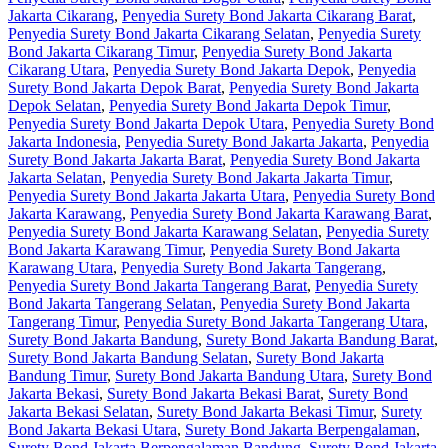
Jakarta Cikarang
,
Penyedia Surety Bond Jakarta Cikarang Barat
,
Penyedia Surety Bond Jakarta Cikarang Selatan
,
Penyedia Surety
Bond Jakarta Cikarang Timur
,
Penyedia Surety Bond Jakarta
Cikarang Utara
,
Penyedia Surety Bond Jakarta Depok
,
Penyedia
Surety Bond Jakarta Depok Barat
,
Penyedia Surety Bond Jakarta
Depok Selatan
,
Penyedia Surety Bond Jakarta Depok Timur
,
Penyedia Surety Bond Jakarta Depok Utara
,
Penyedia Surety Bond
Jakarta Indonesia
,
Penyedia Surety Bond Jakarta Jakarta
,
Penyedia
Surety Bond Jakarta Jakarta Barat
,
Penyedia Surety Bond Jakarta
Jakarta Selatan
,
Penyedia Surety Bond Jakarta Jakarta Timur
,
Penyedia Surety Bond Jakarta Jakarta Utara
,
Penyedia Surety Bond
Jakarta Karawang
,
Penyedia Surety Bond Jakarta Karawang Barat
,
Penyedia Surety Bond Jakarta Karawang Selatan
,
Penyedia Surety
Bond Jakarta Karawang Timur
,
Penyedia Surety Bond Jakarta
Karawang Utara
,
Penyedia Surety Bond Jakarta Tangerang
,
Penyedia Surety Bond Jakarta Tangerang Barat
,
Penyedia Surety
Bond Jakarta Tangerang Selatan
,
Penyedia Surety Bond Jakarta
Tangerang Timur
,
Penyedia Surety Bond Jakarta Tangerang Utara
,
Surety Bond Jakarta Bandung
,
Surety Bond Jakarta Bandung Barat
,
Surety Bond Jakarta Bandung Selatan
,
Surety Bond Jakarta
Bandung Timur
,
Surety Bond Jakarta Bandung Utara
,
Surety Bond
Jakarta Bekasi
,
Surety Bond Jakarta Bekasi Barat
,
Surety Bond
Jakarta Bekasi Selatan
,
Surety Bond Jakarta Bekasi Timur
,
Surety
Bond Jakarta Bekasi Utara
,
Surety Bond Jakarta Berpengalaman
,
Surety Bond Jakarta Berpengalaman Bandung
,
Surety Bond Jakarta