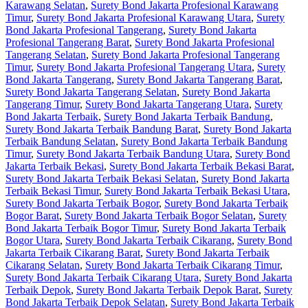
Karawang Selatan
,
Surety Bond Jakarta Profesional Karawang
Timur
,
Surety Bond Jakarta Profesional Karawang Utara
,
Surety
Bond Jakarta Profesional Tangerang
,
Surety Bond Jakarta
Profesional Tangerang Barat
,
Surety Bond Jakarta Profesional
Tangerang Selatan
,
Surety Bond Jakarta Profesional Tangerang
Timur
,
Surety Bond Jakarta Profesional Tangerang Utara
,
Surety
Bond Jakarta Tangerang
,
Surety Bond Jakarta Tangerang Barat
,
Surety Bond Jakarta Tangerang Selatan
,
Surety Bond Jakarta
Tangerang Timur
,
Surety Bond Jakarta Tangerang Utara
,
Surety
Bond Jakarta Terbaik
,
Surety Bond Jakarta Terbaik Bandung
,
Surety Bond Jakarta Terbaik Bandung Barat
,
Surety Bond Jakarta
Terbaik Bandung Selatan
,
Surety Bond Jakarta Terbaik Bandung
Timur
,
Surety Bond Jakarta Terbaik Bandung Utara
,
Surety Bond
Jakarta Terbaik Bekasi
,
Surety Bond Jakarta Terbaik Bekasi Barat
,
Surety Bond Jakarta Terbaik Bekasi Selatan
,
Surety Bond Jakarta
Terbaik Bekasi Timur
,
Surety Bond Jakarta Terbaik Bekasi Utara
,
Surety Bond Jakarta Terbaik Bogor
,
Surety Bond Jakarta Terbaik
Bogor Barat
,
Surety Bond Jakarta Terbaik Bogor Selatan
,
Surety
Bond Jakarta Terbaik Bogor Timur
,
Surety Bond Jakarta Terbaik
Bogor Utara
,
Surety Bond Jakarta Terbaik Cikarang
,
Surety Bond
Jakarta Terbaik Cikarang Barat
,
Surety Bond Jakarta Terbaik
Cikarang Selatan
,
Surety Bond Jakarta Terbaik Cikarang Timur
,
Surety Bond Jakarta Terbaik Cikarang Utara
,
Surety Bond Jakarta
Terbaik Depok
,
Surety Bond Jakarta Terbaik Depok Barat
,
Surety
Bond Jakarta Terbaik Depok Selatan
,
Surety Bond Jakarta Terbaik