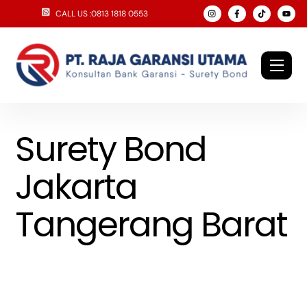
Skip
CALL US :0813 1818 0553
to
content
Men
Surety Bond
Jakarta
Tangerang Barat