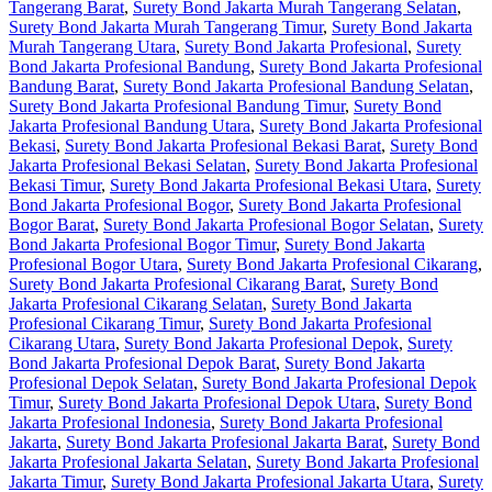
Tangerang Barat
,
Surety Bond Jakarta Murah Tangerang Selatan
,
Surety Bond Jakarta Murah Tangerang Timur
,
Surety Bond Jakarta
Murah Tangerang Utara
,
Surety Bond Jakarta Profesional
,
Surety
Bond Jakarta Profesional Bandung
,
Surety Bond Jakarta Profesional
Bandung Barat
,
Surety Bond Jakarta Profesional Bandung Selatan
,
Surety Bond Jakarta Profesional Bandung Timur
,
Surety Bond
Jakarta Profesional Bandung Utara
,
Surety Bond Jakarta Profesional
Bekasi
,
Surety Bond Jakarta Profesional Bekasi Barat
,
Surety Bond
Jakarta Profesional Bekasi Selatan
,
Surety Bond Jakarta Profesional
Bekasi Timur
,
Surety Bond Jakarta Profesional Bekasi Utara
,
Surety
Bond Jakarta Profesional Bogor
,
Surety Bond Jakarta Profesional
Bogor Barat
,
Surety Bond Jakarta Profesional Bogor Selatan
,
Surety
Bond Jakarta Profesional Bogor Timur
,
Surety Bond Jakarta
Profesional Bogor Utara
,
Surety Bond Jakarta Profesional Cikarang
,
Surety Bond Jakarta Profesional Cikarang Barat
,
Surety Bond
Jakarta Profesional Cikarang Selatan
,
Surety Bond Jakarta
Profesional Cikarang Timur
,
Surety Bond Jakarta Profesional
Cikarang Utara
,
Surety Bond Jakarta Profesional Depok
,
Surety
Bond Jakarta Profesional Depok Barat
,
Surety Bond Jakarta
Profesional Depok Selatan
,
Surety Bond Jakarta Profesional Depok
Timur
,
Surety Bond Jakarta Profesional Depok Utara
,
Surety Bond
Jakarta Profesional Indonesia
,
Surety Bond Jakarta Profesional
Jakarta
,
Surety Bond Jakarta Profesional Jakarta Barat
,
Surety Bond
Jakarta Profesional Jakarta Selatan
,
Surety Bond Jakarta Profesional
Jakarta Timur
,
Surety Bond Jakarta Profesional Jakarta Utara
,
Surety