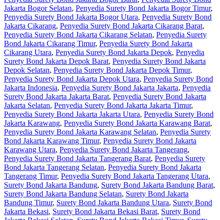
Jakarta Bogor Selatan
,
Penyedia Surety Bond Jakarta Bogor Timur
,
Penyedia Surety Bond Jakarta Bogor Utara
,
Penyedia Surety Bond
Jakarta Cikarang
,
Penyedia Surety Bond Jakarta Cikarang Barat
,
Penyedia Surety Bond Jakarta Cikarang Selatan
,
Penyedia Surety
Bond Jakarta Cikarang Timur
,
Penyedia Surety Bond Jakarta
Cikarang Utara
,
Penyedia Surety Bond Jakarta Depok
,
Penyedia
Surety Bond Jakarta Depok Barat
,
Penyedia Surety Bond Jakarta
Depok Selatan
,
Penyedia Surety Bond Jakarta Depok Timur
,
Penyedia Surety Bond Jakarta Depok Utara
,
Penyedia Surety Bond
Jakarta Indonesia
,
Penyedia Surety Bond Jakarta Jakarta
,
Penyedia
Surety Bond Jakarta Jakarta Barat
,
Penyedia Surety Bond Jakarta
Jakarta Selatan
,
Penyedia Surety Bond Jakarta Jakarta Timur
,
Penyedia Surety Bond Jakarta Jakarta Utara
,
Penyedia Surety Bond
Jakarta Karawang
,
Penyedia Surety Bond Jakarta Karawang Barat
,
Penyedia Surety Bond Jakarta Karawang Selatan
,
Penyedia Surety
Bond Jakarta Karawang Timur
,
Penyedia Surety Bond Jakarta
Karawang Utara
,
Penyedia Surety Bond Jakarta Tangerang
,
Penyedia Surety Bond Jakarta Tangerang Barat
,
Penyedia Surety
Bond Jakarta Tangerang Selatan
,
Penyedia Surety Bond Jakarta
Tangerang Timur
,
Penyedia Surety Bond Jakarta Tangerang Utara
,
Surety Bond Jakarta Bandung
,
Surety Bond Jakarta Bandung Barat
,
Surety Bond Jakarta Bandung Selatan
,
Surety Bond Jakarta
Bandung Timur
,
Surety Bond Jakarta Bandung Utara
,
Surety Bond
Jakarta Bekasi
,
Surety Bond Jakarta Bekasi Barat
,
Surety Bond