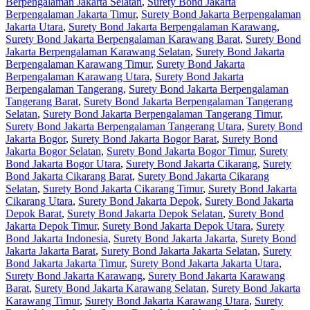
Berpengalaman Jakarta Selatan
,
Surety Bond Jakarta
Berpengalaman Jakarta Timur
,
Surety Bond Jakarta Berpengalaman
Jakarta Utara
,
Surety Bond Jakarta Berpengalaman Karawang
,
Surety Bond Jakarta Berpengalaman Karawang Barat
,
Surety Bond
Jakarta Berpengalaman Karawang Selatan
,
Surety Bond Jakarta
Berpengalaman Karawang Timur
,
Surety Bond Jakarta
Berpengalaman Karawang Utara
,
Surety Bond Jakarta
Berpengalaman Tangerang
,
Surety Bond Jakarta Berpengalaman
Tangerang Barat
,
Surety Bond Jakarta Berpengalaman Tangerang
Selatan
,
Surety Bond Jakarta Berpengalaman Tangerang Timur
,
Surety Bond Jakarta Berpengalaman Tangerang Utara
,
Surety Bond
Jakarta Bogor
,
Surety Bond Jakarta Bogor Barat
,
Surety Bond
Jakarta Bogor Selatan
,
Surety Bond Jakarta Bogor Timur
,
Surety
Bond Jakarta Bogor Utara
,
Surety Bond Jakarta Cikarang
,
Surety
Bond Jakarta Cikarang Barat
,
Surety Bond Jakarta Cikarang
Selatan
,
Surety Bond Jakarta Cikarang Timur
,
Surety Bond Jakarta
Cikarang Utara
,
Surety Bond Jakarta Depok
,
Surety Bond Jakarta
Depok Barat
,
Surety Bond Jakarta Depok Selatan
,
Surety Bond
Jakarta Depok Timur
,
Surety Bond Jakarta Depok Utara
,
Surety
Bond Jakarta Indonesia
,
Surety Bond Jakarta Jakarta
,
Surety Bond
Jakarta Jakarta Barat
,
Surety Bond Jakarta Jakarta Selatan
,
Surety
Bond Jakarta Jakarta Timur
,
Surety Bond Jakarta Jakarta Utara
,
Surety Bond Jakarta Karawang
,
Surety Bond Jakarta Karawang
Barat
,
Surety Bond Jakarta Karawang Selatan
,
Surety Bond Jakarta
Karawang Timur
,
Surety Bond Jakarta Karawang Utara
,
Surety