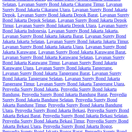
Selatan
,
Layanan Surety Bond Jakarta Cikarang Timur
,
Layanan
Surety Bond Jakarta Cikarang Utara
,
Layanan Surety Bond Jakarta
Depok
,
Layanan Surety Bond Jakarta Depok Barat
,
Layanan Surety
Bond Jakarta Depok Selatan
,
Layanan Surety Bond Jakarta Depok
Timur
,
Layanan Surety Bond Jakarta Depok Utara
,
Layanan Surety
Bond Jakarta Indonesia
,
Layanan Surety Bond Jakarta Jakarta
,
Layanan Surety Bond Jakarta Jakarta Barat
,
Layanan Surety Bond
Jakarta Jakarta Selatan
,
Layanan Surety Bond Jakarta Jakarta Timur
,
Layanan Surety Bond Jakarta Jakarta Utara
,
Layanan Surety Bond
Jakarta Karawang
,
Layanan Surety Bond Jakarta Karawang Barat
,
Layanan Surety Bond Jakarta Karawang Selatan
,
Layanan Surety
Bond Jakarta Karawang Timur
,
Layanan Surety Bond Jakarta
Karawang Utara
,
Layanan Surety Bond Jakarta Tangerang
,
Layanan Surety Bond Jakarta Tangerang Barat
,
Layanan Surety
Bond Jakarta Tangerang Selatan
,
Layanan Surety Bond Jakarta
Tangerang Timur
,
Layanan Surety Bond Jakarta Tangerang Utara
,
Penyedia Surety Bond Jakarta
,
Penyedia Surety Bond Jakarta
Bandung
,
Penyedia Surety Bond Jakarta Bandung Barat
,
Penyedia
Surety Bond Jakarta Bandung Selatan
,
Penyedia Surety Bond
Jakarta Bandung Timur
,
Penyedia Surety Bond Jakarta Bandung
Utara
,
Penyedia Surety Bond Jakarta Bekasi
,
Penyedia Surety Bond
Jakarta Bekasi Barat
,
Penyedia Surety Bond Jakarta Bekasi Selatan
,
Penyedia Surety Bond Jakarta Bekasi Timur
,
Penyedia Surety Bond
Jakarta Bekasi Utara
,
Penyedia Surety Bond Jakarta Bogor
,
Penyedia Surety Bond Jakarta Bogor Barat
,
Penyedia Surety Bond