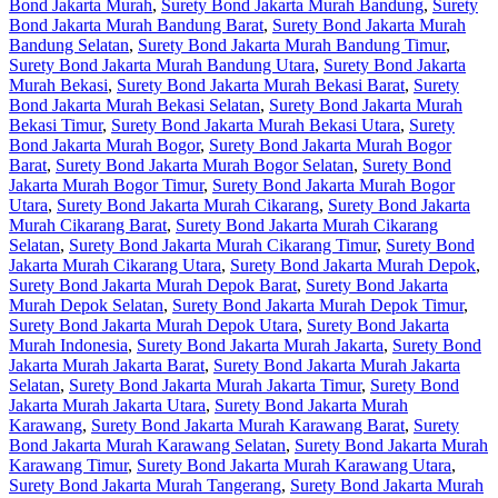
Bond Jakarta Murah
,
Surety Bond Jakarta Murah Bandung
,
Surety
Bond Jakarta Murah Bandung Barat
,
Surety Bond Jakarta Murah
Bandung Selatan
,
Surety Bond Jakarta Murah Bandung Timur
,
Surety Bond Jakarta Murah Bandung Utara
,
Surety Bond Jakarta
Murah Bekasi
,
Surety Bond Jakarta Murah Bekasi Barat
,
Surety
Bond Jakarta Murah Bekasi Selatan
,
Surety Bond Jakarta Murah
Bekasi Timur
,
Surety Bond Jakarta Murah Bekasi Utara
,
Surety
Bond Jakarta Murah Bogor
,
Surety Bond Jakarta Murah Bogor
Barat
,
Surety Bond Jakarta Murah Bogor Selatan
,
Surety Bond
Jakarta Murah Bogor Timur
,
Surety Bond Jakarta Murah Bogor
Utara
,
Surety Bond Jakarta Murah Cikarang
,
Surety Bond Jakarta
Murah Cikarang Barat
,
Surety Bond Jakarta Murah Cikarang
Selatan
,
Surety Bond Jakarta Murah Cikarang Timur
,
Surety Bond
Jakarta Murah Cikarang Utara
,
Surety Bond Jakarta Murah Depok
,
Surety Bond Jakarta Murah Depok Barat
,
Surety Bond Jakarta
Murah Depok Selatan
,
Surety Bond Jakarta Murah Depok Timur
,
Surety Bond Jakarta Murah Depok Utara
,
Surety Bond Jakarta
Murah Indonesia
,
Surety Bond Jakarta Murah Jakarta
,
Surety Bond
Jakarta Murah Jakarta Barat
,
Surety Bond Jakarta Murah Jakarta
Selatan
,
Surety Bond Jakarta Murah Jakarta Timur
,
Surety Bond
Jakarta Murah Jakarta Utara
,
Surety Bond Jakarta Murah
Karawang
,
Surety Bond Jakarta Murah Karawang Barat
,
Surety
Bond Jakarta Murah Karawang Selatan
,
Surety Bond Jakarta Murah
Karawang Timur
,
Surety Bond Jakarta Murah Karawang Utara
,
Surety Bond Jakarta Murah Tangerang
,
Surety Bond Jakarta Murah