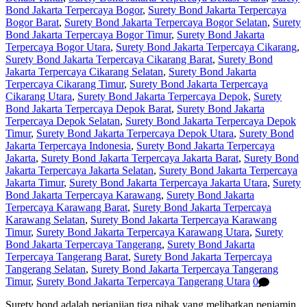
Bond Jakarta Terpercaya Bogor
,
Surety Bond Jakarta Terpercaya
Bogor Barat
,
Surety Bond Jakarta Terpercaya Bogor Selatan
,
Surety
Bond Jakarta Terpercaya Bogor Timur
,
Surety Bond Jakarta
Terpercaya Bogor Utara
,
Surety Bond Jakarta Terpercaya Cikarang
,
Surety Bond Jakarta Terpercaya Cikarang Barat
,
Surety Bond
Jakarta Terpercaya Cikarang Selatan
,
Surety Bond Jakarta
Terpercaya Cikarang Timur
,
Surety Bond Jakarta Terpercaya
Cikarang Utara
,
Surety Bond Jakarta Terpercaya Depok
,
Surety
Bond Jakarta Terpercaya Depok Barat
,
Surety Bond Jakarta
Terpercaya Depok Selatan
,
Surety Bond Jakarta Terpercaya Depok
Timur
,
Surety Bond Jakarta Terpercaya Depok Utara
,
Surety Bond
Jakarta Terpercaya Indonesia
,
Surety Bond Jakarta Terpercaya
Jakarta
,
Surety Bond Jakarta Terpercaya Jakarta Barat
,
Surety Bond
Jakarta Terpercaya Jakarta Selatan
,
Surety Bond Jakarta Terpercaya
Jakarta Timur
,
Surety Bond Jakarta Terpercaya Jakarta Utara
,
Surety
Bond Jakarta Terpercaya Karawang
,
Surety Bond Jakarta
Terpercaya Karawang Barat
,
Surety Bond Jakarta Terpercaya
Karawang Selatan
,
Surety Bond Jakarta Terpercaya Karawang
Timur
,
Surety Bond Jakarta Terpercaya Karawang Utara
,
Surety
Bond Jakarta Terpercaya Tangerang
,
Surety Bond Jakarta
Terpercaya Tangerang Barat
,
Surety Bond Jakarta Terpercaya
Tangerang Selatan
,
Surety Bond Jakarta Terpercaya Tangerang
Timur
,
Surety Bond Jakarta Terpercaya Tangerang Utara
0
Surety bond adalah perjanjian tiga pihak yang melibatkan penjamin