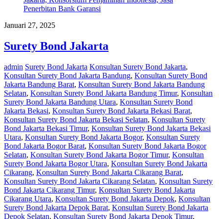
Januari 27, 2025
Surety Bond Jakarta
admin
Surety Bond Jakarta
Konsultan Surety Bond Jakarta
,
Konsultan Surety Bond Jakarta Bandung
,
Konsultan Surety Bond
Jakarta Bandung Barat
,
Konsultan Surety Bond Jakarta Bandung
Selatan
,
Konsultan Surety Bond Jakarta Bandung Timur
,
Konsultan
Surety Bond Jakarta Bandung Utara
,
Konsultan Surety Bond
Jakarta Bekasi
,
Konsultan Surety Bond Jakarta Bekasi Barat
,
Konsultan Surety Bond Jakarta Bekasi Selatan
,
Konsultan Surety
Bond Jakarta Bekasi Timur
,
Konsultan Surety Bond Jakarta Bekasi
Utara
,
Konsultan Surety Bond Jakarta Bogor
,
Konsultan Surety
Bond Jakarta Bogor Barat
,
Konsultan Surety Bond Jakarta Bogor
Selatan
,
Konsultan Surety Bond Jakarta Bogor Timur
,
Konsultan
Surety Bond Jakarta Bogor Utara
,
Konsultan Surety Bond Jakarta
Cikarang
,
Konsultan Surety Bond Jakarta Cikarang Barat
,
Konsultan Surety Bond Jakarta Cikarang Selatan
,
Konsultan Surety
Bond Jakarta Cikarang Timur
,
Konsultan Surety Bond Jakarta
Cikarang Utara
,
Konsultan Surety Bond Jakarta Depok
,
Konsultan
Surety Bond Jakarta Depok Barat
,
Konsultan Surety Bond Jakarta
Depok Selatan
,
Konsultan Surety Bond Jakarta Depok Timur
,