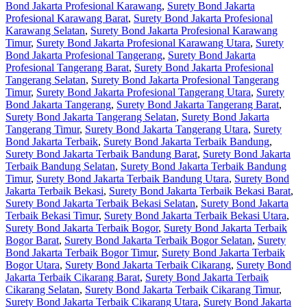
Bond Jakarta Profesional Karawang
,
Surety Bond Jakarta
Profesional Karawang Barat
,
Surety Bond Jakarta Profesional
Karawang Selatan
,
Surety Bond Jakarta Profesional Karawang
Timur
,
Surety Bond Jakarta Profesional Karawang Utara
,
Surety
Bond Jakarta Profesional Tangerang
,
Surety Bond Jakarta
Profesional Tangerang Barat
,
Surety Bond Jakarta Profesional
Tangerang Selatan
,
Surety Bond Jakarta Profesional Tangerang
Timur
,
Surety Bond Jakarta Profesional Tangerang Utara
,
Surety
Bond Jakarta Tangerang
,
Surety Bond Jakarta Tangerang Barat
,
Surety Bond Jakarta Tangerang Selatan
,
Surety Bond Jakarta
Tangerang Timur
,
Surety Bond Jakarta Tangerang Utara
,
Surety
Bond Jakarta Terbaik
,
Surety Bond Jakarta Terbaik Bandung
,
Surety Bond Jakarta Terbaik Bandung Barat
,
Surety Bond Jakarta
Terbaik Bandung Selatan
,
Surety Bond Jakarta Terbaik Bandung
Timur
,
Surety Bond Jakarta Terbaik Bandung Utara
,
Surety Bond
Jakarta Terbaik Bekasi
,
Surety Bond Jakarta Terbaik Bekasi Barat
,
Surety Bond Jakarta Terbaik Bekasi Selatan
,
Surety Bond Jakarta
Terbaik Bekasi Timur
,
Surety Bond Jakarta Terbaik Bekasi Utara
,
Surety Bond Jakarta Terbaik Bogor
,
Surety Bond Jakarta Terbaik
Bogor Barat
,
Surety Bond Jakarta Terbaik Bogor Selatan
,
Surety
Bond Jakarta Terbaik Bogor Timur
,
Surety Bond Jakarta Terbaik
Bogor Utara
,
Surety Bond Jakarta Terbaik Cikarang
,
Surety Bond
Jakarta Terbaik Cikarang Barat
,
Surety Bond Jakarta Terbaik
Cikarang Selatan
,
Surety Bond Jakarta Terbaik Cikarang Timur
,
Surety Bond Jakarta Terbaik Cikarang Utara
,
Surety Bond Jakarta