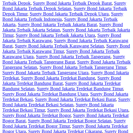
Terbaik Depok
,
Surety Bond Jakarta Terbaik Depok Barat
,
Surety
Bond Jakarta Terbaik Depok Selatan
,
Surety Bond Jakarta Terbaik
Depok Timur
,
Surety Bond Jakarta Terbaik Depok Utara
,
Surety
Bond Jakarta Terbaik Indonesia
,
Surety Bond Jakarta Terbaik
Jakarta
,
Surety Bond Jakarta Terbaik Jakarta Barat
,
Surety Bond
Jakarta Terbaik Jakarta Selatan
,
Surety Bond Jakarta Terbaik Jakarta
Timur
,
Surety Bond Jakarta Terbaik Jakarta Utara
,
Surety Bond
Jakarta Terbaik Karawang
,
Surety Bond Jakarta Terbaik Karawang
Barat
,
Surety Bond Jakarta Terbaik Karawang Selatan
,
Surety Bond
Jakarta Terbaik Karawang Timur
,
Surety Bond Jakarta Terbaik
Karawang Utara
,
Surety Bond Jakarta Terbaik Tangerang
,
Surety
Bond Jakarta Terbaik Tangerang Barat
,
Surety Bond Jakarta Terbaik
Tangerang Selatan
,
Surety Bond Jakarta Terbaik Tangerang Timur
,
Surety Bond Jakarta Terbaik Tangerang Utara
,
Surety Bond Jakarta
Terdekat
,
Surety Bond Jakarta Terdekat Bandung
,
Surety Bond
Jakarta Terdekat Bandung Barat
,
Surety Bond Jakarta Terdekat
Bandung Selatan
,
Surety Bond Jakarta Terdekat Bandung Timur
,
Surety Bond Jakarta Terdekat Bandung Utara
,
Surety Bond Jakarta
Terdekat Bekasi
,
Surety Bond Jakarta Terdekat Bekasi Barat
,
Surety
Bond Jakarta Terdekat Bekasi Selatan
,
Surety Bond Jakarta
Terdekat Bekasi Timur
,
Surety Bond Jakarta Terdekat Bekasi Utara
,
Surety Bond Jakarta Terdekat Bogor
,
Surety Bond Jakarta Terdekat
Bogor Barat
,
Surety Bond Jakarta Terdekat Bogor Selatan
,
Surety
Bond Jakarta Terdekat Bogor Timur
,
Surety Bond Jakarta Terdekat
Bogor Utara
,
Surety Bond Jakarta Terdekat Cikarang
,
Surety Bond