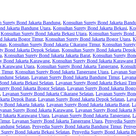
n Surety Bond Jakarta Bandung
,
Konsultan Surety Bond Jakarta Band
nd Jakarta Bandung Utara
,
Konsultan Surety Bond Jakarta Bekasi
,
Kon
,
Konsultan Surety Bond Jakarta Bekasi Utara
,
Konsultan Surety Bond 
d Jakarta Bogor Timur
,
Konsultan Surety Bond Jakarta Bogor Utara
,
K
atan
,
Konsultan Surety Bond Jakarta Cikarang Timur
,
Konsultan Surety
ty Bond Jakarta Depok Selatan
,
Konsultan Surety Bond Jakarta Depok
a
,
Konsultan Surety Bond Jakarta Jakarta Barat
,
Konsultan Surety Bond
ty Bond Jakarta Karawang
,
Konsultan Surety Bond Jakarta Karawang 
ta Karawang Utara
,
Konsultan Surety Bond Jakarta Tangerang
,
Konsult
g Timur
,
Konsultan Surety Bond Jakarta Tangerang Utara
,
Layanan Sur
andung Selatan
,
Layanan Surety Bond Jakarta Bandung Timur
,
Layana
ond Jakarta Bekasi Selatan
,
Layanan Surety Bond Jakarta Bekasi Tim
urety Bond Jakarta Bogor Selatan
,
Layanan Surety Bond Jakarta Bogo
,
Layanan Surety Bond Jakarta Cikarang Selatan
,
Layanan Surety Bond
karta Depok Barat
,
Layanan Surety Bond Jakarta Depok Selatan
,
Laya
y Bond Jakarta Jakarta
,
Layanan Surety Bond Jakarta Jakarta Barat
,
La
yanan Surety Bond Jakarta Karawang
,
Layanan Surety Bond Jakarta 
 Jakarta Karawang Utara
,
Layanan Surety Bond Jakarta Tangerang
,
L
Timur
,
Layanan Surety Bond Jakarta Tangerang Utara
,
Penyedia Surety
Bandung Selatan
,
Penyedia Surety Bond Jakarta Bandung Timur
,
Penye
 Surety Bond Jakarta Bekasi Selatan
,
Penyedia Surety Bond Jakarta Be