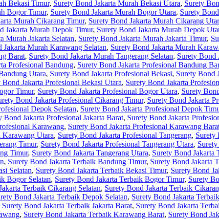
ah Bekasi Timur
,
Surety Bond Jakarta Murah Bekasi Utara
,
Surety Bon
ah Bogor Timur
,
Surety Bond Jakarta Murah Bogor Utara
,
Surety Bond
arta Murah Cikarang Timur
,
Surety Bond Jakarta Murah Cikarang Uta
d Jakarta Murah Depok Timur
,
Surety Bond Jakarta Murah Depok Uta
a Murah Jakarta Selatan
,
Surety Bond Jakarta Murah Jakarta Timur
,
Su
d Jakarta Murah Karawang Selatan
,
Surety Bond Jakarta Murah Karaw
ng Barat
,
Surety Bond Jakarta Murah Tangerang Selatan
,
Surety Bond 
rta Profesional Bandung
,
Surety Bond Jakarta Profesional Bandung Bar
 Bandung Utara
,
Surety Bond Jakarta Profesional Bekasi
,
Surety Bond J
 Bond Jakarta Profesional Bekasi Utara
,
Surety Bond Jakarta Profesio
Bogor Timur
,
Surety Bond Jakarta Profesional Bogor Utara
,
Surety Bond
urety Bond Jakarta Profesional Cikarang Timur
,
Surety Bond Jakarta Pr
rofesional Depok Selatan
,
Surety Bond Jakarta Profesional Depok Tim
y Bond Jakarta Profesional Jakarta Barat
,
Surety Bond Jakarta Profesion
Profesional Karawang
,
Surety Bond Jakarta Profesional Karawang Bara
al Karawang Utara
,
Surety Bond Jakarta Profesional Tangerang
,
Surety 
gerang Timur
,
Surety Bond Jakarta Profesional Tangerang Utara
,
Surety
ang Timur
,
Surety Bond Jakarta Tangerang Utara
,
Surety Bond Jakarta 
an
,
Surety Bond Jakarta Terbaik Bandung Timur
,
Surety Bond Jakarta 
si Selatan
,
Surety Bond Jakarta Terbaik Bekasi Timur
,
Surety Bond Ja
ik Bogor Selatan
,
Surety Bond Jakarta Terbaik Bogor Timur
,
Surety Bo
Jakarta Terbaik Cikarang Selatan
,
Surety Bond Jakarta Terbaik Cikara
rety Bond Jakarta Terbaik Depok Selatan
,
Surety Bond Jakarta Terbai
,
Surety Bond Jakarta Terbaik Jakarta Barat
,
Surety Bond Jakarta Terbai
rawang
,
Surety Bond Jakarta Terbaik Karawang Barat
,
Surety Bond Jak