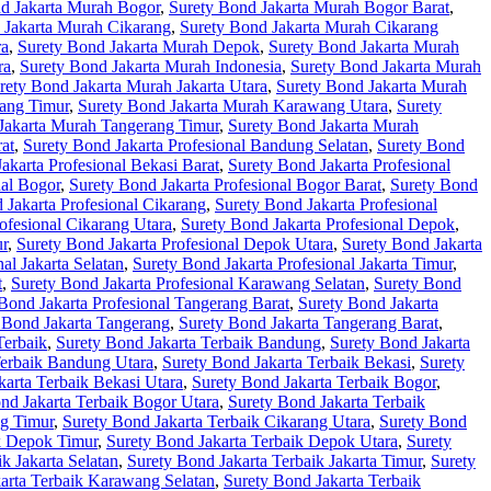
d Jakarta Murah Bogor
,
Surety Bond Jakarta Murah Bogor Barat
,
 Jakarta Murah Cikarang
,
Surety Bond Jakarta Murah Cikarang
ra
,
Surety Bond Jakarta Murah Depok
,
Surety Bond Jakarta Murah
ra
,
Surety Bond Jakarta Murah Indonesia
,
Surety Bond Jakarta Murah
rety Bond Jakarta Murah Jakarta Utara
,
Surety Bond Jakarta Murah
ang Timur
,
Surety Bond Jakarta Murah Karawang Utara
,
Surety
Jakarta Murah Tangerang Timur
,
Surety Bond Jakarta Murah
at
,
Surety Bond Jakarta Profesional Bandung Selatan
,
Surety Bond
akarta Profesional Bekasi Barat
,
Surety Bond Jakarta Profesional
nal Bogor
,
Surety Bond Jakarta Profesional Bogor Barat
,
Surety Bond
 Jakarta Profesional Cikarang
,
Surety Bond Jakarta Profesional
ofesional Cikarang Utara
,
Surety Bond Jakarta Profesional Depok
,
ur
,
Surety Bond Jakarta Profesional Depok Utara
,
Surety Bond Jakarta
al Jakarta Selatan
,
Surety Bond Jakarta Profesional Jakarta Timur
,
t
,
Surety Bond Jakarta Profesional Karawang Selatan
,
Surety Bond
Bond Jakarta Profesional Tangerang Barat
,
Surety Bond Jakarta
 Bond Jakarta Tangerang
,
Surety Bond Jakarta Tangerang Barat
,
Terbaik
,
Surety Bond Jakarta Terbaik Bandung
,
Surety Bond Jakarta
Terbaik Bandung Utara
,
Surety Bond Jakarta Terbaik Bekasi
,
Surety
karta Terbaik Bekasi Utara
,
Surety Bond Jakarta Terbaik Bogor
,
nd Jakarta Terbaik Bogor Utara
,
Surety Bond Jakarta Terbaik
ng Timur
,
Surety Bond Jakarta Terbaik Cikarang Utara
,
Surety Bond
k Depok Timur
,
Surety Bond Jakarta Terbaik Depok Utara
,
Surety
k Jakarta Selatan
,
Surety Bond Jakarta Terbaik Jakarta Timur
,
Surety
arta Terbaik Karawang Selatan
,
Surety Bond Jakarta Terbaik