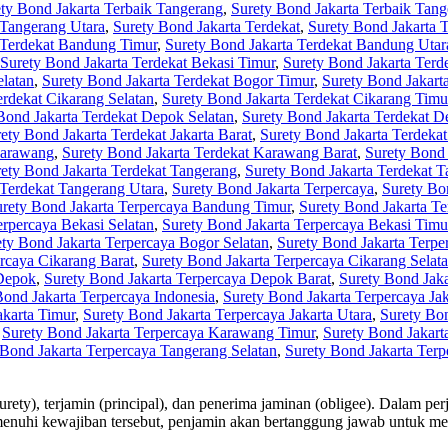
ty Bond Jakarta Terbaik Tangerang
,
Surety Bond Jakarta Terbaik Tang
 Tangerang Utara
,
Surety Bond Jakarta Terdekat
,
Surety Bond Jakarta 
 Terdekat Bandung Timur
,
Surety Bond Jakarta Terdekat Bandung Utar
Surety Bond Jakarta Terdekat Bekasi Timur
,
Surety Bond Jakarta Terd
elatan
,
Surety Bond Jakarta Terdekat Bogor Timur
,
Surety Bond Jakart
erdekat Cikarang Selatan
,
Surety Bond Jakarta Terdekat Cikarang Timu
Bond Jakarta Terdekat Depok Selatan
,
Surety Bond Jakarta Terdekat 
ety Bond Jakarta Terdekat Jakarta Barat
,
Surety Bond Jakarta Terdekat 
Karawang
,
Surety Bond Jakarta Terdekat Karawang Barat
,
Surety Bond 
ety Bond Jakarta Terdekat Tangerang
,
Surety Bond Jakarta Terdekat T
 Terdekat Tangerang Utara
,
Surety Bond Jakarta Terpercaya
,
Surety Bo
rety Bond Jakarta Terpercaya Bandung Timur
,
Surety Bond Jakarta T
erpercaya Bekasi Selatan
,
Surety Bond Jakarta Terpercaya Bekasi Timu
ty Bond Jakarta Terpercaya Bogor Selatan
,
Surety Bond Jakarta Terpe
rcaya Cikarang Barat
,
Surety Bond Jakarta Terpercaya Cikarang Selat
 Depok
,
Surety Bond Jakarta Terpercaya Depok Barat
,
Surety Bond Jaka
Bond Jakarta Terpercaya Indonesia
,
Surety Bond Jakarta Terpercaya Jak
akarta Timur
,
Surety Bond Jakarta Terpercaya Jakarta Utara
,
Surety Bo
,
Surety Bond Jakarta Terpercaya Karawang Timur
,
Surety Bond Jakart
 Bond Jakarta Terpercaya Tangerang Selatan
,
Surety Bond Jakarta Ter
surety), terjamin (principal), dan penerima jaminan (obligee). Dalam 
menuhi kewajiban tersebut, penjamin akan bertanggung jawab untuk me