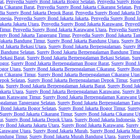
at
,
Penyedia Surety Bond Jakarta Bogor Selatan
,
Penyedia Surety Bon
ta Cikarang Barat
,
Penyedia Surety Bond Jakarta Cikarang Selatan
,
Pe
ia Surety Bond Jakarta Depok Barat
,
Penyedia Surety Bond Jakarta D
onesia
,
Penyedia Surety Bond Jakarta Jakarta
,
Penyedia Surety Bond Ja
karta Jakarta Utara
,
Penyedia Surety Bond Jakarta Karawang
,
Penyed
Timur
,
Penyedia Surety Bond Jakarta Karawang Utara
,
Penyedia Suret
rety Bond Jakarta Tangerang Timur
,
Penyedia Surety Bond Jakarta Ta
Jakarta Bandung Timur
,
Surety Bond Jakarta Bandung Utara
,
Surety B
d Jakarta Bekasi Utara
,
Surety Bond Jakarta Berpengalaman
,
Surety 
 Bandung Selatan
,
Surety Bond Jakarta Berpengalaman Bandung Timu
Bekasi Barat
,
Surety Bond Jakarta Berpengalaman Bekasi Selatan
,
Sur
ogor
,
Surety Bond Jakarta Berpengalaman Bogor Barat
,
Surety Bond J
ogor Utara
,
Surety Bond Jakarta Berpengalaman Cikarang
,
Surety Bon
an Cikarang Timur
,
Surety Bond Jakarta Berpengalaman Cikarang Utar
epok Selatan
,
Surety Bond Jakarta Berpengalaman Depok Timur
,
Sure
ta
,
Surety Bond Jakarta Berpengalaman Jakarta Barat
,
Surety Bond Jak
karta Utara
,
Surety Bond Jakarta Berpengalaman Karawang
,
Surety B
aman Karawang Timur
,
Surety Bond Jakarta Berpengalaman Karawang 
ngalaman Tangerang Selatan
,
Surety Bond Jakarta Berpengalaman Tan
 Bond Jakarta Bogor Selatan
,
Surety Bond Jakarta Bogor Timur
,
Suret
Surety Bond Jakarta Cikarang Timur
,
Surety Bond Jakarta Cikarang Ut
ur
,
Surety Bond Jakarta Depok Utara
,
Surety Bond Jakarta Indonesia
,
S
ety Bond Jakarta Jakarta Utara
,
Surety Bond Jakarta Karawang
,
Surety
 Karawang Utara
,
Surety Bond Jakarta Murah
,
Surety Bond Jakarta Mu
Bandung Timur
,
Surety Bond Jakarta Murah Bandung Utara
,
Surety Bon