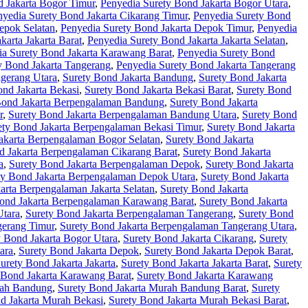
d Jakarta Bogor Timur
,
Penyedia Surety Bond Jakarta Bogor Utara
,
nyedia Surety Bond Jakarta Cikarang Timur
,
Penyedia Surety Bond
epok Selatan
,
Penyedia Surety Bond Jakarta Depok Timur
,
Penyedia
karta Jakarta Barat
,
Penyedia Surety Bond Jakarta Jakarta Selatan
,
ia Surety Bond Jakarta Karawang Barat
,
Penyedia Surety Bond
y Bond Jakarta Tangerang
,
Penyedia Surety Bond Jakarta Tangerang
ngerang Utara
,
Surety Bond Jakarta Bandung
,
Surety Bond Jakarta
ond Jakarta Bekasi
,
Surety Bond Jakarta Bekasi Barat
,
Surety Bond
Bond Jakarta Berpengalaman Bandung
,
Surety Bond Jakarta
r
,
Surety Bond Jakarta Berpengalaman Bandung Utara
,
Surety Bond
ety Bond Jakarta Berpengalaman Bekasi Timur
,
Surety Bond Jakarta
akarta Berpengalaman Bogor Selatan
,
Surety Bond Jakarta
d Jakarta Berpengalaman Cikarang Barat
,
Surety Bond Jakarta
a
,
Surety Bond Jakarta Berpengalaman Depok
,
Surety Bond Jakarta
ty Bond Jakarta Berpengalaman Depok Utara
,
Surety Bond Jakarta
arta Berpengalaman Jakarta Selatan
,
Surety Bond Jakarta
ond Jakarta Berpengalaman Karawang Barat
,
Surety Bond Jakarta
Utara
,
Surety Bond Jakarta Berpengalaman Tangerang
,
Surety Bond
gerang Timur
,
Surety Bond Jakarta Berpengalaman Tangerang Utara
,
y Bond Jakarta Bogor Utara
,
Surety Bond Jakarta Cikarang
,
Surety
ara
,
Surety Bond Jakarta Depok
,
Surety Bond Jakarta Depok Barat
,
urety Bond Jakarta Jakarta
,
Surety Bond Jakarta Jakarta Barat
,
Surety
 Bond Jakarta Karawang Barat
,
Surety Bond Jakarta Karawang
rah Bandung
,
Surety Bond Jakarta Murah Bandung Barat
,
Surety
d Jakarta Murah Bekasi
,
Surety Bond Jakarta Murah Bekasi Barat
,