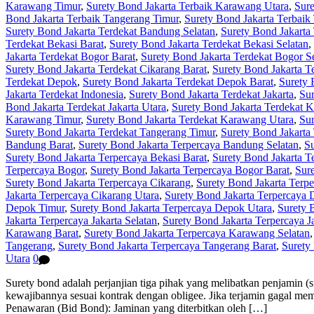
Karawang Timur
,
Surety Bond Jakarta Terbaik Karawang Utara
,
Sure
Bond Jakarta Terbaik Tangerang Timur
,
Surety Bond Jakarta Terbaik
Surety Bond Jakarta Terdekat Bandung Selatan
,
Surety Bond Jakarta
Terdekat Bekasi Barat
,
Surety Bond Jakarta Terdekat Bekasi Selatan
,
Jakarta Terdekat Bogor Barat
,
Surety Bond Jakarta Terdekat Bogor S
Surety Bond Jakarta Terdekat Cikarang Barat
,
Surety Bond Jakarta T
Terdekat Depok
,
Surety Bond Jakarta Terdekat Depok Barat
,
Surety 
Jakarta Terdekat Indonesia
,
Surety Bond Jakarta Terdekat Jakarta
,
Sur
Bond Jakarta Terdekat Jakarta Utara
,
Surety Bond Jakarta Terdekat 
Karawang Timur
,
Surety Bond Jakarta Terdekat Karawang Utara
,
Sur
Surety Bond Jakarta Terdekat Tangerang Timur
,
Surety Bond Jakarta
Bandung Barat
,
Surety Bond Jakarta Terpercaya Bandung Selatan
,
Su
Surety Bond Jakarta Terpercaya Bekasi Barat
,
Surety Bond Jakarta T
Terpercaya Bogor
,
Surety Bond Jakarta Terpercaya Bogor Barat
,
Sure
Surety Bond Jakarta Terpercaya Cikarang
,
Surety Bond Jakarta Terpe
Jakarta Terpercaya Cikarang Utara
,
Surety Bond Jakarta Terpercaya
Depok Timur
,
Surety Bond Jakarta Terpercaya Depok Utara
,
Surety 
Jakarta Terpercaya Jakarta Selatan
,
Surety Bond Jakarta Terpercaya J
Karawang Barat
,
Surety Bond Jakarta Terpercaya Karawang Selatan
Tangerang
,
Surety Bond Jakarta Terpercaya Tangerang Barat
,
Surety
Utara
0
Surety bond adalah perjanjian tiga pihak yang melibatkan penjamin (
kewajibannya sesuai kontrak dengan obligee. Jika terjamin gagal me
Penawaran (Bid Bond): Jaminan yang diterbitkan oleh […]