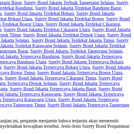
erang Barat
,
Surety Bond Jakarta Terbaik Tangerang Selatan
,
Surety
Terdekat Bandung
,
Surety Bond Jakarta Terdekat Bandung Barat
,
a
,
Surety Bond Jakarta Terdekat Bekasi
,
Surety Bond Jakarta
ekat Bekasi Utara
,
Surety Bond Jakarta Terdekat Bogor
,
Surety Bond
a Terdekat Bogor Utara
,
Surety Bond Jakarta Terdekat Cikarang
,
r
,
Surety Bond Jakarta Terdekat Cikarang Utara
,
Surety Bond Jakarta
Depok Timur
,
Surety Bond Jakarta Terdekat Depok Utara
,
Surety Bond
Jakarta Selatan
,
Surety Bond Jakarta Terdekat Jakarta Timur
,
Surety
Jakarta Terdekat Karawang Selatan
,
Surety Bond Jakarta Terdekat
angerang Barat
,
Surety Bond Jakarta Terdekat Tangerang Selatan
,
nd Jakarta Terpercaya Bandung
,
Surety Bond Jakarta Terpercaya
erpercaya Bandung Utara
,
Surety Bond Jakarta Terpercaya Bekasi
,
r
,
Surety Bond Jakarta Terpercaya Bekasi Utara
,
Surety Bond Jakarta
rcaya Bogor Timur
,
Surety Bond Jakarta Terpercaya Bogor Utara
,
an
,
Surety Bond Jakarta Terpercaya Cikarang Timur
,
Surety Bond
rta Terpercaya Depok Selatan
,
Surety Bond Jakarta Terpercaya
arta
,
Surety Bond Jakarta Terpercaya Jakarta Barat
,
Surety Bond
nd Jakarta Terpercaya Karawang
,
Surety Bond Jakarta Terpercaya
a Terpercaya Karawang Utara
,
Surety Bond Jakarta Terpercaya
percaya Tangerang Timur
,
Surety Bond Jakarta Terpercaya Tangerang
perjanjian ini, penjamin menjamin bahwa terjamin akan memenuhi
nyelesaikan kewajiban tersebut. Jenis-Jenis Surety Bond Penjaminan