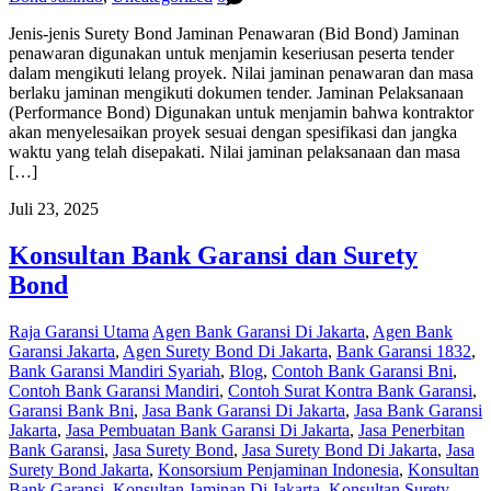
Jenis-jenis Surety Bond Jaminan Penawaran (Bid Bond) Jaminan
penawaran digunakan untuk menjamin keseriusan peserta tender
dalam mengikuti lelang proyek. Nilai jaminan penawaran dan masa
berlaku jaminan mengikuti dokumen tender. Jaminan Pelaksanaan
(Performance Bond) Digunakan untuk menjamin bahwa kontraktor
akan menyelesaikan proyek sesuai dengan spesifikasi dan jangka
waktu yang telah disepakati. Nilai jaminan pelaksanaan dan masa
[…]
Juli 23, 2025
Konsultan Bank Garansi dan Surety
Bond
Raja Garansi Utama
Agen Bank Garansi Di Jakarta
,
Agen Bank
Garansi Jakarta
,
Agen Surety Bond Di Jakarta
,
Bank Garansi 1832
,
Bank Garansi Mandiri Syariah
,
Blog
,
Contoh Bank Garansi Bni
,
Contoh Bank Garansi Mandiri
,
Contoh Surat Kontra Bank Garansi
,
Garansi Bank Bni
,
Jasa Bank Garansi Di Jakarta
,
Jasa Bank Garansi
Jakarta
,
Jasa Pembuatan Bank Garansi Di Jakarta
,
Jasa Penerbitan
Bank Garansi
,
Jasa Surety Bond
,
Jasa Surety Bond Di Jakarta
,
Jasa
Surety Bond Jakarta
,
Konsorsium Penjaminan Indonesia
,
Konsultan
Bank Garansi
,
Konsultan Jaminan Di Jakarta
,
Konsultan Surety