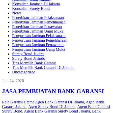
Konsultan Jaminan Di Jakarta
Konsultan Surety Bond
News
Penerbitan Jaminan Pelaksanaan
Penerbitan Jaminan Pemeliharaan
Penerbitan Jaminan Penawaran
Penerbitan Jaminan Uang Muka
Pengurusan Jaminan Pelaksanaan
Pengurusan Jaminan Pemeliharaan
Pengurusan Jaminan Penawaran
Pengurusan Jaminan Uang Muka
Surety Bond Jakarta
Surety Bond Jasindo
Tips Memilih Bank Garansi
Tips Memilih Bank Garansi Di Jakarta
Uncategorized
Juni 24, 2026
JASA PEMBUATAN BANK GARANSI
Raja Garansi Utama
Agen Bank Garansi Di Jakarta
,
Agen Bank
Garansi Jakarta
,
Agen Surety Bond Di Jakarta
,
Agent Bank Garansi
Surety Bond
,
Agent Bank Garansi Surety Bond Jakarta
,
Bank