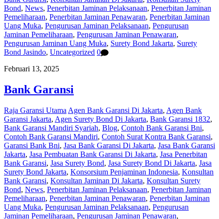
Bond
,
News
,
Penerbitan Jaminan Pelaksanaan
,
Penerbitan Jaminan
Pemeliharaan
,
Penerbitan Jaminan Penawaran
,
Penerbitan Jaminan
Uang Muka
,
Pengurusan Jaminan Pelaksanaan
,
Pengurusan
Jaminan Pemeliharaan
,
Pengurusan Jaminan Penawaran
,
Pengurusan Jaminan Uang Muka
,
Surety Bond Jakarta
,
Surety
Bond Jasindo
,
Uncategorized
0
Februari 13, 2025
Bank Garansi
Raja Garansi Utama
Agen Bank Garansi Di Jakarta
,
Agen Bank
Garansi Jakarta
,
Agen Surety Bond Di Jakarta
,
Bank Garansi 1832
,
Bank Garansi Mandiri Syariah
,
Blog
,
Contoh Bank Garansi Bni
,
Contoh Bank Garansi Mandiri
,
Contoh Surat Kontra Bank Garansi
,
Garansi Bank Bni
,
Jasa Bank Garansi Di Jakarta
,
Jasa Bank Garansi
Jakarta
,
Jasa Pembuatan Bank Garansi Di Jakarta
,
Jasa Penerbitan
Bank Garansi
,
Jasa Surety Bond
,
Jasa Surety Bond Di Jakarta
,
Jasa
Surety Bond Jakarta
,
Konsorsium Penjaminan Indonesia
,
Konsultan
Bank Garansi
,
Konsultan Jaminan Di Jakarta
,
Konsultan Surety
Bond
,
News
,
Penerbitan Jaminan Pelaksanaan
,
Penerbitan Jaminan
Pemeliharaan
,
Penerbitan Jaminan Penawaran
,
Penerbitan Jaminan
Uang Muka
,
Pengurusan Jaminan Pelaksanaan
,
Pengurusan
Jaminan Pemeliharaan
,
Pengurusan Jaminan Penawaran
,