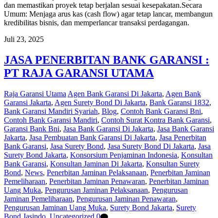
dan memastikan proyek tetap berjalan sesuai kesepakatan.Secara
Umum: Menjaga arus kas (cash flow) agar tetap lancar, membangun
kredibilitas bisnis, dan memperlancar transaksi perdagangan.
Juli 23, 2025
JASA PENERBITAN BANK GARANSI :
PT RAJA GARANSI UTAMA
Raja Garansi Utama
Agen Bank Garansi Di Jakarta
,
Agen Bank
Garansi Jakarta
,
Agen Surety Bond Di Jakarta
,
Bank Garansi 1832
,
Bank Garansi Mandiri Syariah
,
Blog
,
Contoh Bank Garansi Bni
,
Contoh Bank Garansi Mandiri
,
Contoh Surat Kontra Bank Garansi
,
Garansi Bank Bni
,
Jasa Bank Garansi Di Jakarta
,
Jasa Bank Garansi
Jakarta
,
Jasa Pembuatan Bank Garansi Di Jakarta
,
Jasa Penerbitan
Bank Garansi
,
Jasa Surety Bond
,
Jasa Surety Bond Di Jakarta
,
Jasa
Surety Bond Jakarta
,
Konsorsium Penjaminan Indonesia
,
Konsultan
Bank Garansi
,
Konsultan Jaminan Di Jakarta
,
Konsultan Surety
Bond
,
News
,
Penerbitan Jaminan Pelaksanaan
,
Penerbitan Jaminan
Pemeliharaan
,
Penerbitan Jaminan Penawaran
,
Penerbitan Jaminan
Uang Muka
,
Pengurusan Jaminan Pelaksanaan
,
Pengurusan
Jaminan Pemeliharaan
,
Pengurusan Jaminan Penawaran
,
Pengurusan Jaminan Uang Muka
,
Surety Bond Jakarta
,
Surety
Bond Jasindo
,
Uncategorized
0