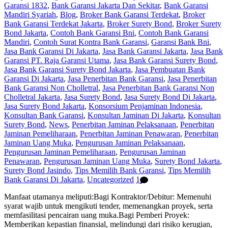
Garansi 1832
,
Bank Garansi Jakarta Dan Sekitar
,
Bank Garansi
Mandiri Syariah
,
Blog
,
Broker Bank Garansi Terdekat
,
Broker
Bank Garansi Terdekat Jakarta
,
Broker Surety Bond
,
Broker Surety
Bond Jakarta
,
Contoh Bank Garansi Bni
,
Contoh Bank Garansi
Mandiri
,
Contoh Surat Kontra Bank Garansi
,
Garansi Bank Bni
,
Jasa Bank Garansi Di Jakarta
,
Jasa Bank Garansi Jakarta
,
Jasa Bank
Garansi PT. Raja Garansi Utama
,
Jasa Bank Garansi Surety Bond
,
Jasa Bank Garansi Surety Bond Jakarta
,
Jasa Pembuatan Bank
Garansi Di Jakarta
,
Jasa Penerbitan Bank Garansi
,
Jasa Penerbitan
Bank Garansi Non Cholletral
,
Jasa Penerbitan Bank Garansi Non
Cholletral Jakarta
,
Jasa Surety Bond
,
Jasa Surety Bond Di Jakarta
,
Jasa Surety Bond Jakarta
,
Konsorsium Penjaminan Indonesia
,
Konsultan Bank Garansi
,
Konsultan Jaminan Di Jakarta
,
Konsultan
Surety Bond
,
News
,
Penerbitan Jaminan Pelaksanaan
,
Penerbitan
Jaminan Pemeliharaan
,
Penerbitan Jaminan Penawaran
,
Penerbitan
Jaminan Uang Muka
,
Pengurusan Jaminan Pelaksanaan
,
Pengurusan Jaminan Pemeliharaan
,
Pengurusan Jaminan
Penawaran
,
Pengurusan Jaminan Uang Muka
,
Surety Bond Jakarta
,
Surety Bond Jasindo
,
Tips Memilih Bank Garansi
,
Tips Memilih
Bank Garansi Di Jakarta
,
Uncategorized
1
Manfaat utamanya meliputi:Bagi Kontraktor/Debitur: Memenuhi
syarat wajib untuk mengikuti tender, memenangkan proyek, serta
memfasilitasi pencairan uang muka.Bagi Pemberi Proyek:
Memberikan kepastian finansial, melindungi dari risiko kerugian,