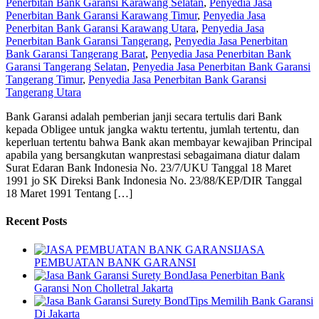
Penerbitan Bank Garansi Karawang Selatan
,
Penyedia Jasa
Penerbitan Bank Garansi Karawang Timur
,
Penyedia Jasa
Penerbitan Bank Garansi Karawang Utara
,
Penyedia Jasa
Penerbitan Bank Garansi Tangerang
,
Penyedia Jasa Penerbitan
Bank Garansi Tangerang Barat
,
Penyedia Jasa Penerbitan Bank
Garansi Tangerang Selatan
,
Penyedia Jasa Penerbitan Bank Garansi
Tangerang Timur
,
Penyedia Jasa Penerbitan Bank Garansi
Tangerang Utara
Bank Garansi adalah pemberian janji secara tertulis dari Bank
kepada Obligee untuk jangka waktu tertentu, jumlah tertentu, dan
keperluan tertentu bahwa Bank akan membayar kewajiban Principal
apabila yang bersangkutan wanprestasi sebagaimana diatur dalam
Surat Edaran Bank Indonesia No. 23/7/UKU Tanggal 18 Maret
1991 jo SK Direksi Bank Indonesia No. 23/88/KEP/DIR Tanggal
18 Maret 1991 Tentang […]
Recent Posts
JASA
PEMBUATAN BANK GARANSI
Jasa Penerbitan Bank
Garansi Non Cholletral Jakarta
Tips Memilih Bank Garansi
Di Jakarta