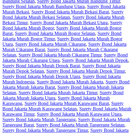
Bandung Selatan
,
Surety Bond Jakarta Murah Bandung Timur
,
Surety Bond Jakarta Murah Bandung Utara
,
Surety Bond Jakarta
Murah Bekasi
,
Surety Bond Jakarta Murah Bekasi Barat
,
Surety
Bond Jakarta Murah Bekasi Selatan
,
Surety Bond Jakarta Murah
Bekasi Timur
,
Surety Bond Jakarta Murah Bekasi Utara
,
Surety
Bond Jakarta Murah Bogor
,
Surety Bond Jakarta Murah Bogor
Barat
,
Surety Bond Jakarta Murah Bogor Selatan
,
Surety Bond
Jakarta Murah Bogor Timur
,
Surety Bond Jakarta Murah Bogor
Utara
,
Surety Bond Jakarta Murah Cikarang
,
Surety Bond Jakarta
Murah Cikarang Barat
,
Surety Bond Jakarta Murah Cikarang
Selatan
,
Surety Bond Jakarta Murah Cikarang Timur
,
Surety Bond
Jakarta Murah Cikarang Utara
,
Surety Bond Jakarta Murah Depok
,
Surety Bond Jakarta Murah Depok Barat
,
Surety Bond Jakarta
Murah Depok Selatan
,
Surety Bond Jakarta Murah Depok Timur
,
Surety Bond Jakarta Murah Depok Utara
,
Surety Bond Jakarta
Murah Indonesia
,
Surety Bond Jakarta Murah Jakarta
,
Surety Bond
Jakarta Murah Jakarta Barat
,
Surety Bond Jakarta Murah Jakarta
Selatan
,
Surety Bond Jakarta Murah Jakarta Timur
,
Surety Bond
Jakarta Murah Jakarta Utara
,
Surety Bond Jakarta Murah
Karawang
,
Surety Bond Jakarta Murah Karawang Barat
,
Surety
Bond Jakarta Murah Karawang Selatan
,
Surety Bond Jakarta Murah
Karawang Timur
,
Surety Bond Jakarta Murah Karawang Utara
,
Surety Bond Jakarta Murah Tangerang
,
Surety Bond Jakarta Murah
Tangerang Barat
,
Surety Bond Jakarta Murah Tangerang Selatan
,
Surety Bond Jakarta Murah Tangerang Timur
,
Surety Bond Jakarta