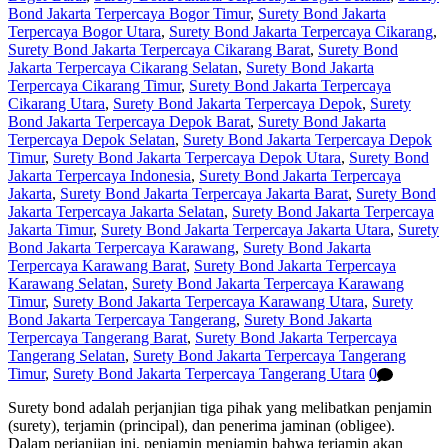
Bond Jakarta Terpercaya Bogor Timur
,
Surety Bond Jakarta
Terpercaya Bogor Utara
,
Surety Bond Jakarta Terpercaya Cikarang
,
Surety Bond Jakarta Terpercaya Cikarang Barat
,
Surety Bond
Jakarta Terpercaya Cikarang Selatan
,
Surety Bond Jakarta
Terpercaya Cikarang Timur
,
Surety Bond Jakarta Terpercaya
Cikarang Utara
,
Surety Bond Jakarta Terpercaya Depok
,
Surety
Bond Jakarta Terpercaya Depok Barat
,
Surety Bond Jakarta
Terpercaya Depok Selatan
,
Surety Bond Jakarta Terpercaya Depok
Timur
,
Surety Bond Jakarta Terpercaya Depok Utara
,
Surety Bond
Jakarta Terpercaya Indonesia
,
Surety Bond Jakarta Terpercaya
Jakarta
,
Surety Bond Jakarta Terpercaya Jakarta Barat
,
Surety Bond
Jakarta Terpercaya Jakarta Selatan
,
Surety Bond Jakarta Terpercaya
Jakarta Timur
,
Surety Bond Jakarta Terpercaya Jakarta Utara
,
Surety
Bond Jakarta Terpercaya Karawang
,
Surety Bond Jakarta
Terpercaya Karawang Barat
,
Surety Bond Jakarta Terpercaya
Karawang Selatan
,
Surety Bond Jakarta Terpercaya Karawang
Timur
,
Surety Bond Jakarta Terpercaya Karawang Utara
,
Surety
Bond Jakarta Terpercaya Tangerang
,
Surety Bond Jakarta
Terpercaya Tangerang Barat
,
Surety Bond Jakarta Terpercaya
Tangerang Selatan
,
Surety Bond Jakarta Terpercaya Tangerang
Timur
,
Surety Bond Jakarta Terpercaya Tangerang Utara
0
Surety bond adalah perjanjian tiga pihak yang melibatkan penjamin
(surety), terjamin (principal), dan penerima jaminan (obligee).
Dalam perjanjian ini, penjamin menjamin bahwa terjamin akan