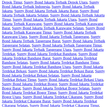
Depok Timur
,
Surety Bond Jakarta Terbaik Depok Utara
,
Surety
Bond Jakarta Terbaik Indonesia
,
Surety Bond Jakarta Terbaik
Jakarta
,
Surety Bond Jakarta Terbaik Jakarta Barat
,
Surety Bond
Jakarta Terbaik Jakarta Selatan
,
Surety Bond Jakarta Terbaik Jakarta
Timur
,
Surety Bond Jakarta Terbaik Jakarta Utara
,
Surety Bond
Jakarta Terbaik Karawang
,
Surety Bond Jakarta Terbaik Karawang
Barat
,
Surety Bond Jakarta Terbaik Karawang Selatan
,
Surety Bond
Jakarta Terbaik Karawang Timur
,
Surety Bond Jakarta Terbaik
Karawang Utara
,
Surety Bond Jakarta Terbaik Tangerang
,
Surety
Bond Jakarta Terbaik Tangerang Barat
,
Surety Bond Jakarta Terbaik
Tangerang Selatan
,
Surety Bond Jakarta Terbaik Tangerang Timur
,
Surety Bond Jakarta Terbaik Tangerang Utara
,
Surety Bond Jakarta
Terdekat
,
Surety Bond Jakarta Terdekat Bandung
,
Surety Bond
Jakarta Terdekat Bandung Barat
,
Surety Bond Jakarta Terdekat
Bandung Selatan
,
Surety Bond Jakarta Terdekat Bandung Timur
,
Surety Bond Jakarta Terdekat Bandung Utara
,
Surety Bond Jakarta
Terdekat Bekasi
,
Surety Bond Jakarta Terdekat Bekasi Barat
,
Surety
Bond Jakarta Terdekat Bekasi Selatan
,
Surety Bond Jakarta
Terdekat Bekasi Timur
,
Surety Bond Jakarta Terdekat Bekasi Utara
,
Surety Bond Jakarta Terdekat Bogor
,
Surety Bond Jakarta Terdekat
Bogor Barat
,
Surety Bond Jakarta Terdekat Bogor Selatan
,
Surety
Bond Jakarta Terdekat Bogor Timur
,
Surety Bond Jakarta Terdekat
Bogor Utara
,
Surety Bond Jakarta Terdekat Cikarang
,
Surety Bond
Jakarta Terdekat Cikarang Barat
,
Surety Bond Jakarta Terdekat
Cikarang Selatan
,
Surety Bond Jakarta Terdekat Cikarang Timur
,