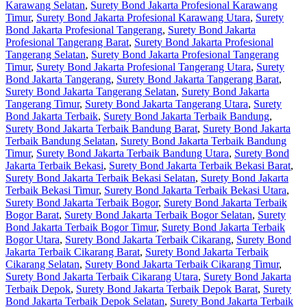
Karawang Selatan
,
Surety Bond Jakarta Profesional Karawang
Timur
,
Surety Bond Jakarta Profesional Karawang Utara
,
Surety
Bond Jakarta Profesional Tangerang
,
Surety Bond Jakarta
Profesional Tangerang Barat
,
Surety Bond Jakarta Profesional
Tangerang Selatan
,
Surety Bond Jakarta Profesional Tangerang
Timur
,
Surety Bond Jakarta Profesional Tangerang Utara
,
Surety
Bond Jakarta Tangerang
,
Surety Bond Jakarta Tangerang Barat
,
Surety Bond Jakarta Tangerang Selatan
,
Surety Bond Jakarta
Tangerang Timur
,
Surety Bond Jakarta Tangerang Utara
,
Surety
Bond Jakarta Terbaik
,
Surety Bond Jakarta Terbaik Bandung
,
Surety Bond Jakarta Terbaik Bandung Barat
,
Surety Bond Jakarta
Terbaik Bandung Selatan
,
Surety Bond Jakarta Terbaik Bandung
Timur
,
Surety Bond Jakarta Terbaik Bandung Utara
,
Surety Bond
Jakarta Terbaik Bekasi
,
Surety Bond Jakarta Terbaik Bekasi Barat
,
Surety Bond Jakarta Terbaik Bekasi Selatan
,
Surety Bond Jakarta
Terbaik Bekasi Timur
,
Surety Bond Jakarta Terbaik Bekasi Utara
,
Surety Bond Jakarta Terbaik Bogor
,
Surety Bond Jakarta Terbaik
Bogor Barat
,
Surety Bond Jakarta Terbaik Bogor Selatan
,
Surety
Bond Jakarta Terbaik Bogor Timur
,
Surety Bond Jakarta Terbaik
Bogor Utara
,
Surety Bond Jakarta Terbaik Cikarang
,
Surety Bond
Jakarta Terbaik Cikarang Barat
,
Surety Bond Jakarta Terbaik
Cikarang Selatan
,
Surety Bond Jakarta Terbaik Cikarang Timur
,
Surety Bond Jakarta Terbaik Cikarang Utara
,
Surety Bond Jakarta
Terbaik Depok
,
Surety Bond Jakarta Terbaik Depok Barat
,
Surety
Bond Jakarta Terbaik Depok Selatan
,
Surety Bond Jakarta Terbaik