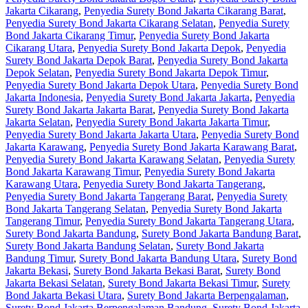
Jakarta Cikarang
,
Penyedia Surety Bond Jakarta Cikarang Barat
,
Penyedia Surety Bond Jakarta Cikarang Selatan
,
Penyedia Surety
Bond Jakarta Cikarang Timur
,
Penyedia Surety Bond Jakarta
Cikarang Utara
,
Penyedia Surety Bond Jakarta Depok
,
Penyedia
Surety Bond Jakarta Depok Barat
,
Penyedia Surety Bond Jakarta
Depok Selatan
,
Penyedia Surety Bond Jakarta Depok Timur
,
Penyedia Surety Bond Jakarta Depok Utara
,
Penyedia Surety Bond
Jakarta Indonesia
,
Penyedia Surety Bond Jakarta Jakarta
,
Penyedia
Surety Bond Jakarta Jakarta Barat
,
Penyedia Surety Bond Jakarta
Jakarta Selatan
,
Penyedia Surety Bond Jakarta Jakarta Timur
,
Penyedia Surety Bond Jakarta Jakarta Utara
,
Penyedia Surety Bond
Jakarta Karawang
,
Penyedia Surety Bond Jakarta Karawang Barat
,
Penyedia Surety Bond Jakarta Karawang Selatan
,
Penyedia Surety
Bond Jakarta Karawang Timur
,
Penyedia Surety Bond Jakarta
Karawang Utara
,
Penyedia Surety Bond Jakarta Tangerang
,
Penyedia Surety Bond Jakarta Tangerang Barat
,
Penyedia Surety
Bond Jakarta Tangerang Selatan
,
Penyedia Surety Bond Jakarta
Tangerang Timur
,
Penyedia Surety Bond Jakarta Tangerang Utara
,
Surety Bond Jakarta Bandung
,
Surety Bond Jakarta Bandung Barat
,
Surety Bond Jakarta Bandung Selatan
,
Surety Bond Jakarta
Bandung Timur
,
Surety Bond Jakarta Bandung Utara
,
Surety Bond
Jakarta Bekasi
,
Surety Bond Jakarta Bekasi Barat
,
Surety Bond
Jakarta Bekasi Selatan
,
Surety Bond Jakarta Bekasi Timur
,
Surety
Bond Jakarta Bekasi Utara
,
Surety Bond Jakarta Berpengalaman
,
Surety Bond Jakarta Berpengalaman Bandung
,
Surety Bond Jakarta