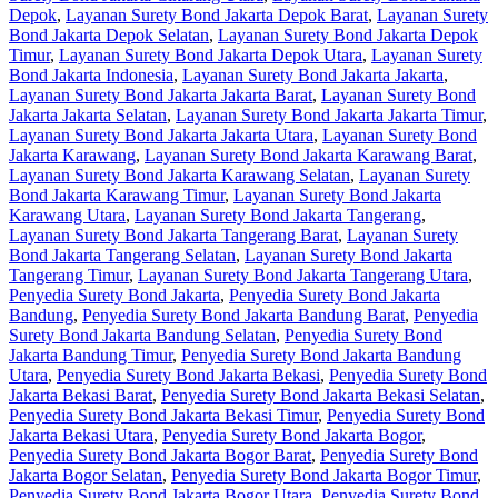
Depok
,
Layanan Surety Bond Jakarta Depok Barat
,
Layanan Surety
Bond Jakarta Depok Selatan
,
Layanan Surety Bond Jakarta Depok
Timur
,
Layanan Surety Bond Jakarta Depok Utara
,
Layanan Surety
Bond Jakarta Indonesia
,
Layanan Surety Bond Jakarta Jakarta
,
Layanan Surety Bond Jakarta Jakarta Barat
,
Layanan Surety Bond
Jakarta Jakarta Selatan
,
Layanan Surety Bond Jakarta Jakarta Timur
,
Layanan Surety Bond Jakarta Jakarta Utara
,
Layanan Surety Bond
Jakarta Karawang
,
Layanan Surety Bond Jakarta Karawang Barat
,
Layanan Surety Bond Jakarta Karawang Selatan
,
Layanan Surety
Bond Jakarta Karawang Timur
,
Layanan Surety Bond Jakarta
Karawang Utara
,
Layanan Surety Bond Jakarta Tangerang
,
Layanan Surety Bond Jakarta Tangerang Barat
,
Layanan Surety
Bond Jakarta Tangerang Selatan
,
Layanan Surety Bond Jakarta
Tangerang Timur
,
Layanan Surety Bond Jakarta Tangerang Utara
,
Penyedia Surety Bond Jakarta
,
Penyedia Surety Bond Jakarta
Bandung
,
Penyedia Surety Bond Jakarta Bandung Barat
,
Penyedia
Surety Bond Jakarta Bandung Selatan
,
Penyedia Surety Bond
Jakarta Bandung Timur
,
Penyedia Surety Bond Jakarta Bandung
Utara
,
Penyedia Surety Bond Jakarta Bekasi
,
Penyedia Surety Bond
Jakarta Bekasi Barat
,
Penyedia Surety Bond Jakarta Bekasi Selatan
,
Penyedia Surety Bond Jakarta Bekasi Timur
,
Penyedia Surety Bond
Jakarta Bekasi Utara
,
Penyedia Surety Bond Jakarta Bogor
,
Penyedia Surety Bond Jakarta Bogor Barat
,
Penyedia Surety Bond
Jakarta Bogor Selatan
,
Penyedia Surety Bond Jakarta Bogor Timur
,
Penyedia Surety Bond Jakarta Bogor Utara
,
Penyedia Surety Bond