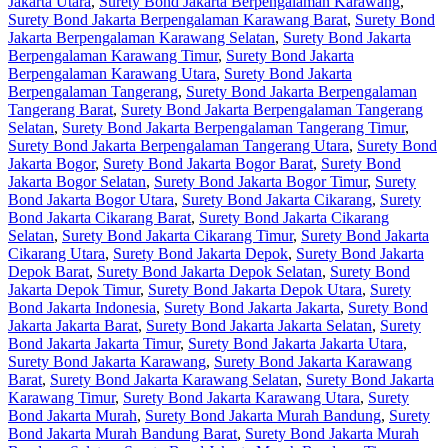
Jakarta Utara
,
Surety Bond Jakarta Berpengalaman Karawang
,
Surety Bond Jakarta Berpengalaman Karawang Barat
,
Surety Bond
Jakarta Berpengalaman Karawang Selatan
,
Surety Bond Jakarta
Berpengalaman Karawang Timur
,
Surety Bond Jakarta
Berpengalaman Karawang Utara
,
Surety Bond Jakarta
Berpengalaman Tangerang
,
Surety Bond Jakarta Berpengalaman
Tangerang Barat
,
Surety Bond Jakarta Berpengalaman Tangerang
Selatan
,
Surety Bond Jakarta Berpengalaman Tangerang Timur
,
Surety Bond Jakarta Berpengalaman Tangerang Utara
,
Surety Bond
Jakarta Bogor
,
Surety Bond Jakarta Bogor Barat
,
Surety Bond
Jakarta Bogor Selatan
,
Surety Bond Jakarta Bogor Timur
,
Surety
Bond Jakarta Bogor Utara
,
Surety Bond Jakarta Cikarang
,
Surety
Bond Jakarta Cikarang Barat
,
Surety Bond Jakarta Cikarang
Selatan
,
Surety Bond Jakarta Cikarang Timur
,
Surety Bond Jakarta
Cikarang Utara
,
Surety Bond Jakarta Depok
,
Surety Bond Jakarta
Depok Barat
,
Surety Bond Jakarta Depok Selatan
,
Surety Bond
Jakarta Depok Timur
,
Surety Bond Jakarta Depok Utara
,
Surety
Bond Jakarta Indonesia
,
Surety Bond Jakarta Jakarta
,
Surety Bond
Jakarta Jakarta Barat
,
Surety Bond Jakarta Jakarta Selatan
,
Surety
Bond Jakarta Jakarta Timur
,
Surety Bond Jakarta Jakarta Utara
,
Surety Bond Jakarta Karawang
,
Surety Bond Jakarta Karawang
Barat
,
Surety Bond Jakarta Karawang Selatan
,
Surety Bond Jakarta
Karawang Timur
,
Surety Bond Jakarta Karawang Utara
,
Surety
Bond Jakarta Murah
,
Surety Bond Jakarta Murah Bandung
,
Surety
Bond Jakarta Murah Bandung Barat
,
Surety Bond Jakarta Murah