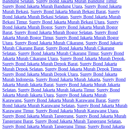
Bandung Selatan
,
Surety Bond Jakarta Murah Bandung Timur
,
Surety Bond Jakarta Murah Bandung Utara
,
Surety Bond Jakarta
Murah Bekasi
,
Surety Bond Jakarta Murah Bekasi Barat
,
Surety
Bond Jakarta Murah Bekasi Selatan
,
Surety Bond Jakarta Murah
Bekasi Timur
,
Surety Bond Jakarta Murah Bekasi Utara
,
Surety
Bond Jakarta Murah Bogor
,
Surety Bond Jakarta Murah Bogor
Barat
,
Surety Bond Jakarta Murah Bogor Selatan
,
Surety Bond
Jakarta Murah Bogor Timur
,
Surety Bond Jakarta Murah Bogor
Utara
,
Surety Bond Jakarta Murah Cikarang
,
Surety Bond Jakarta
Murah Cikarang Barat
,
Surety Bond Jakarta Murah Cikarang
Selatan
,
Surety Bond Jakarta Murah Cikarang Timur
,
Surety Bond
Jakarta Murah Cikarang Utara
,
Surety Bond Jakarta Murah Depok
,
Surety Bond Jakarta Murah Depok Barat
,
Surety Bond Jakarta
Murah Depok Selatan
,
Surety Bond Jakarta Murah Depok Timur
,
Surety Bond Jakarta Murah Depok Utara
,
Surety Bond Jakarta
Murah Indonesia
,
Surety Bond Jakarta Murah Jakarta
,
Surety Bond
Jakarta Murah Jakarta Barat
,
Surety Bond Jakarta Murah Jakarta
Selatan
,
Surety Bond Jakarta Murah Jakarta Timur
,
Surety Bond
Jakarta Murah Jakarta Utara
,
Surety Bond Jakarta Murah
Karawang
,
Surety Bond Jakarta Murah Karawang Barat
,
Surety
Bond Jakarta Murah Karawang Selatan
,
Surety Bond Jakarta Murah
Karawang Timur
,
Surety Bond Jakarta Murah Karawang Utara
,
Surety Bond Jakarta Murah Tangerang
,
Surety Bond Jakarta Murah
Tangerang Barat
,
Surety Bond Jakarta Murah Tangerang Selatan
,
Surety Bond Jakarta Murah Tangerang Timur
,
Surety Bond Jakarta