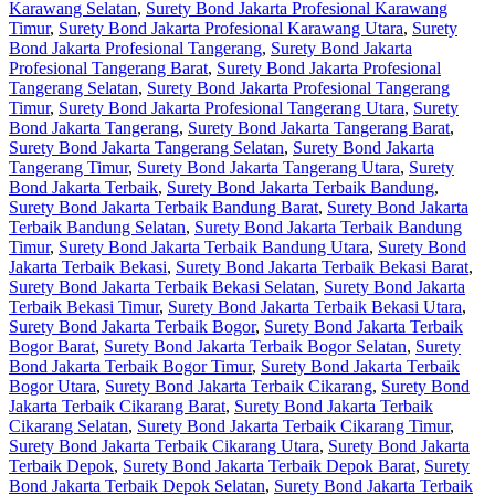
Karawang Selatan
,
Surety Bond Jakarta Profesional Karawang
Timur
,
Surety Bond Jakarta Profesional Karawang Utara
,
Surety
Bond Jakarta Profesional Tangerang
,
Surety Bond Jakarta
Profesional Tangerang Barat
,
Surety Bond Jakarta Profesional
Tangerang Selatan
,
Surety Bond Jakarta Profesional Tangerang
Timur
,
Surety Bond Jakarta Profesional Tangerang Utara
,
Surety
Bond Jakarta Tangerang
,
Surety Bond Jakarta Tangerang Barat
,
Surety Bond Jakarta Tangerang Selatan
,
Surety Bond Jakarta
Tangerang Timur
,
Surety Bond Jakarta Tangerang Utara
,
Surety
Bond Jakarta Terbaik
,
Surety Bond Jakarta Terbaik Bandung
,
Surety Bond Jakarta Terbaik Bandung Barat
,
Surety Bond Jakarta
Terbaik Bandung Selatan
,
Surety Bond Jakarta Terbaik Bandung
Timur
,
Surety Bond Jakarta Terbaik Bandung Utara
,
Surety Bond
Jakarta Terbaik Bekasi
,
Surety Bond Jakarta Terbaik Bekasi Barat
,
Surety Bond Jakarta Terbaik Bekasi Selatan
,
Surety Bond Jakarta
Terbaik Bekasi Timur
,
Surety Bond Jakarta Terbaik Bekasi Utara
,
Surety Bond Jakarta Terbaik Bogor
,
Surety Bond Jakarta Terbaik
Bogor Barat
,
Surety Bond Jakarta Terbaik Bogor Selatan
,
Surety
Bond Jakarta Terbaik Bogor Timur
,
Surety Bond Jakarta Terbaik
Bogor Utara
,
Surety Bond Jakarta Terbaik Cikarang
,
Surety Bond
Jakarta Terbaik Cikarang Barat
,
Surety Bond Jakarta Terbaik
Cikarang Selatan
,
Surety Bond Jakarta Terbaik Cikarang Timur
,
Surety Bond Jakarta Terbaik Cikarang Utara
,
Surety Bond Jakarta
Terbaik Depok
,
Surety Bond Jakarta Terbaik Depok Barat
,
Surety
Bond Jakarta Terbaik Depok Selatan
,
Surety Bond Jakarta Terbaik