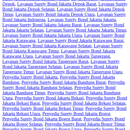
Depok
,
Layanan Surety Bond Jakarta Depok Barat
,
Layanan Surety
Bond Jakarta Depok Selatan
,
Layanan Surety Bond Jakarta Depok
Timur
,
Layanan Surety Bond Jakarta Depok Utara
,
Layanan Surety
Bond Jakarta Indonesia
,
Layanan Surety Bond Jakarta Jakarta
,
Layanan Surety Bond Jakarta Jakarta Barat
,
Layanan Surety Bond
Jakarta Jakarta Selatan
,
Layanan Surety Bond Jakarta Jakarta Timur
,
Layanan Surety Bond Jakarta Jakarta Utara
,
Layanan Surety Bond
Jakarta Karawang
,
Layanan Surety Bond Jakarta Karawang Barat
,
Layanan Surety Bond Jakarta Karawang Selatan
,
Layanan Surety
Bond Jakarta Karawang Timur
,
Layanan Surety Bond Jakarta
Karawang Utara
,
Layanan Surety Bond Jakarta Tangerang
,
Layanan Surety Bond Jakarta Tangerang Barat
,
Layanan Surety
Bond Jakarta Tangerang Selatan
,
Layanan Surety Bond Jakarta
Tangerang Timur
,
Layanan Surety Bond Jakarta Tangerang Utara
,
Penyedia Surety Bond Jakarta
,
Penyedia Surety Bond Jakarta
Bandung
,
Penyedia Surety Bond Jakarta Bandung Barat
,
Penyedia
Surety Bond Jakarta Bandung Selatan
,
Penyedia Surety Bond
Jakarta Bandung Timur
,
Penyedia Surety Bond Jakarta Bandung
Utara
,
Penyedia Surety Bond Jakarta Bekasi
,
Penyedia Surety Bond
Jakarta Bekasi Barat
,
Penyedia Surety Bond Jakarta Bekasi Selatan
,
Penyedia Surety Bond Jakarta Bekasi Timur
,
Penyedia Surety Bond
Jakarta Bekasi Utara
,
Penyedia Surety Bond Jakarta Bogor
,
Penyedia Surety Bond Jakarta Bogor Barat
,
Penyedia Surety Bond
Jakarta Bogor Selatan
,
Penyedia Surety Bond Jakarta Bogor Timur
,
Penyedia Surety Bond Jakarta Bogor Utara
,
Penyedia Surety Bond