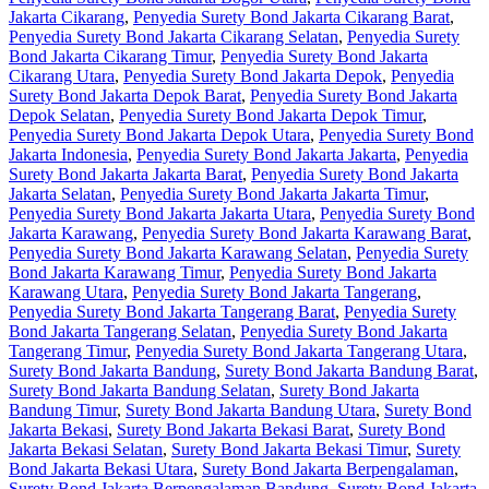
Jakarta Cikarang
,
Penyedia Surety Bond Jakarta Cikarang Barat
,
Penyedia Surety Bond Jakarta Cikarang Selatan
,
Penyedia Surety
Bond Jakarta Cikarang Timur
,
Penyedia Surety Bond Jakarta
Cikarang Utara
,
Penyedia Surety Bond Jakarta Depok
,
Penyedia
Surety Bond Jakarta Depok Barat
,
Penyedia Surety Bond Jakarta
Depok Selatan
,
Penyedia Surety Bond Jakarta Depok Timur
,
Penyedia Surety Bond Jakarta Depok Utara
,
Penyedia Surety Bond
Jakarta Indonesia
,
Penyedia Surety Bond Jakarta Jakarta
,
Penyedia
Surety Bond Jakarta Jakarta Barat
,
Penyedia Surety Bond Jakarta
Jakarta Selatan
,
Penyedia Surety Bond Jakarta Jakarta Timur
,
Penyedia Surety Bond Jakarta Jakarta Utara
,
Penyedia Surety Bond
Jakarta Karawang
,
Penyedia Surety Bond Jakarta Karawang Barat
,
Penyedia Surety Bond Jakarta Karawang Selatan
,
Penyedia Surety
Bond Jakarta Karawang Timur
,
Penyedia Surety Bond Jakarta
Karawang Utara
,
Penyedia Surety Bond Jakarta Tangerang
,
Penyedia Surety Bond Jakarta Tangerang Barat
,
Penyedia Surety
Bond Jakarta Tangerang Selatan
,
Penyedia Surety Bond Jakarta
Tangerang Timur
,
Penyedia Surety Bond Jakarta Tangerang Utara
,
Surety Bond Jakarta Bandung
,
Surety Bond Jakarta Bandung Barat
,
Surety Bond Jakarta Bandung Selatan
,
Surety Bond Jakarta
Bandung Timur
,
Surety Bond Jakarta Bandung Utara
,
Surety Bond
Jakarta Bekasi
,
Surety Bond Jakarta Bekasi Barat
,
Surety Bond
Jakarta Bekasi Selatan
,
Surety Bond Jakarta Bekasi Timur
,
Surety
Bond Jakarta Bekasi Utara
,
Surety Bond Jakarta Berpengalaman
,
Surety Bond Jakarta Berpengalaman Bandung
,
Surety Bond Jakarta