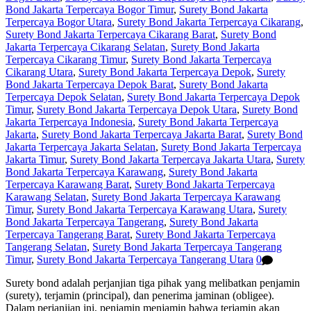
Bond Jakarta Terpercaya Bogor Timur
,
Surety Bond Jakarta
Terpercaya Bogor Utara
,
Surety Bond Jakarta Terpercaya Cikarang
,
Surety Bond Jakarta Terpercaya Cikarang Barat
,
Surety Bond
Jakarta Terpercaya Cikarang Selatan
,
Surety Bond Jakarta
Terpercaya Cikarang Timur
,
Surety Bond Jakarta Terpercaya
Cikarang Utara
,
Surety Bond Jakarta Terpercaya Depok
,
Surety
Bond Jakarta Terpercaya Depok Barat
,
Surety Bond Jakarta
Terpercaya Depok Selatan
,
Surety Bond Jakarta Terpercaya Depok
Timur
,
Surety Bond Jakarta Terpercaya Depok Utara
,
Surety Bond
Jakarta Terpercaya Indonesia
,
Surety Bond Jakarta Terpercaya
Jakarta
,
Surety Bond Jakarta Terpercaya Jakarta Barat
,
Surety Bond
Jakarta Terpercaya Jakarta Selatan
,
Surety Bond Jakarta Terpercaya
Jakarta Timur
,
Surety Bond Jakarta Terpercaya Jakarta Utara
,
Surety
Bond Jakarta Terpercaya Karawang
,
Surety Bond Jakarta
Terpercaya Karawang Barat
,
Surety Bond Jakarta Terpercaya
Karawang Selatan
,
Surety Bond Jakarta Terpercaya Karawang
Timur
,
Surety Bond Jakarta Terpercaya Karawang Utara
,
Surety
Bond Jakarta Terpercaya Tangerang
,
Surety Bond Jakarta
Terpercaya Tangerang Barat
,
Surety Bond Jakarta Terpercaya
Tangerang Selatan
,
Surety Bond Jakarta Terpercaya Tangerang
Timur
,
Surety Bond Jakarta Terpercaya Tangerang Utara
0
Surety bond adalah perjanjian tiga pihak yang melibatkan penjamin
(surety), terjamin (principal), dan penerima jaminan (obligee).
Dalam perjanjian ini, penjamin menjamin bahwa terjamin akan