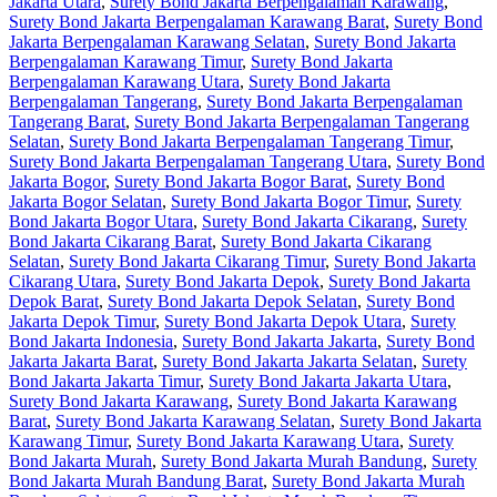
Jakarta Utara
,
Surety Bond Jakarta Berpengalaman Karawang
,
Surety Bond Jakarta Berpengalaman Karawang Barat
,
Surety Bond
Jakarta Berpengalaman Karawang Selatan
,
Surety Bond Jakarta
Berpengalaman Karawang Timur
,
Surety Bond Jakarta
Berpengalaman Karawang Utara
,
Surety Bond Jakarta
Berpengalaman Tangerang
,
Surety Bond Jakarta Berpengalaman
Tangerang Barat
,
Surety Bond Jakarta Berpengalaman Tangerang
Selatan
,
Surety Bond Jakarta Berpengalaman Tangerang Timur
,
Surety Bond Jakarta Berpengalaman Tangerang Utara
,
Surety Bond
Jakarta Bogor
,
Surety Bond Jakarta Bogor Barat
,
Surety Bond
Jakarta Bogor Selatan
,
Surety Bond Jakarta Bogor Timur
,
Surety
Bond Jakarta Bogor Utara
,
Surety Bond Jakarta Cikarang
,
Surety
Bond Jakarta Cikarang Barat
,
Surety Bond Jakarta Cikarang
Selatan
,
Surety Bond Jakarta Cikarang Timur
,
Surety Bond Jakarta
Cikarang Utara
,
Surety Bond Jakarta Depok
,
Surety Bond Jakarta
Depok Barat
,
Surety Bond Jakarta Depok Selatan
,
Surety Bond
Jakarta Depok Timur
,
Surety Bond Jakarta Depok Utara
,
Surety
Bond Jakarta Indonesia
,
Surety Bond Jakarta Jakarta
,
Surety Bond
Jakarta Jakarta Barat
,
Surety Bond Jakarta Jakarta Selatan
,
Surety
Bond Jakarta Jakarta Timur
,
Surety Bond Jakarta Jakarta Utara
,
Surety Bond Jakarta Karawang
,
Surety Bond Jakarta Karawang
Barat
,
Surety Bond Jakarta Karawang Selatan
,
Surety Bond Jakarta
Karawang Timur
,
Surety Bond Jakarta Karawang Utara
,
Surety
Bond Jakarta Murah
,
Surety Bond Jakarta Murah Bandung
,
Surety
Bond Jakarta Murah Bandung Barat
,
Surety Bond Jakarta Murah