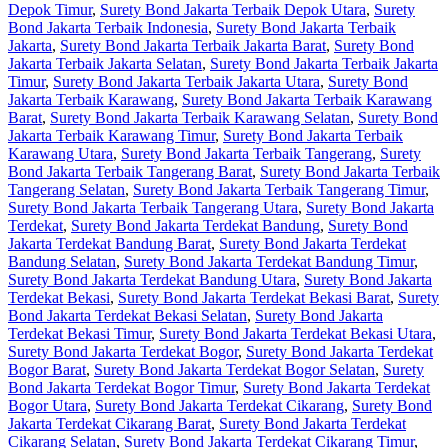
Depok Timur
,
Surety Bond Jakarta Terbaik Depok Utara
,
Surety
Bond Jakarta Terbaik Indonesia
,
Surety Bond Jakarta Terbaik
Jakarta
,
Surety Bond Jakarta Terbaik Jakarta Barat
,
Surety Bond
Jakarta Terbaik Jakarta Selatan
,
Surety Bond Jakarta Terbaik Jakarta
Timur
,
Surety Bond Jakarta Terbaik Jakarta Utara
,
Surety Bond
Jakarta Terbaik Karawang
,
Surety Bond Jakarta Terbaik Karawang
Barat
,
Surety Bond Jakarta Terbaik Karawang Selatan
,
Surety Bond
Jakarta Terbaik Karawang Timur
,
Surety Bond Jakarta Terbaik
Karawang Utara
,
Surety Bond Jakarta Terbaik Tangerang
,
Surety
Bond Jakarta Terbaik Tangerang Barat
,
Surety Bond Jakarta Terbaik
Tangerang Selatan
,
Surety Bond Jakarta Terbaik Tangerang Timur
,
Surety Bond Jakarta Terbaik Tangerang Utara
,
Surety Bond Jakarta
Terdekat
,
Surety Bond Jakarta Terdekat Bandung
,
Surety Bond
Jakarta Terdekat Bandung Barat
,
Surety Bond Jakarta Terdekat
Bandung Selatan
,
Surety Bond Jakarta Terdekat Bandung Timur
,
Surety Bond Jakarta Terdekat Bandung Utara
,
Surety Bond Jakarta
Terdekat Bekasi
,
Surety Bond Jakarta Terdekat Bekasi Barat
,
Surety
Bond Jakarta Terdekat Bekasi Selatan
,
Surety Bond Jakarta
Terdekat Bekasi Timur
,
Surety Bond Jakarta Terdekat Bekasi Utara
,
Surety Bond Jakarta Terdekat Bogor
,
Surety Bond Jakarta Terdekat
Bogor Barat
,
Surety Bond Jakarta Terdekat Bogor Selatan
,
Surety
Bond Jakarta Terdekat Bogor Timur
,
Surety Bond Jakarta Terdekat
Bogor Utara
,
Surety Bond Jakarta Terdekat Cikarang
,
Surety Bond
Jakarta Terdekat Cikarang Barat
,
Surety Bond Jakarta Terdekat
Cikarang Selatan
,
Surety Bond Jakarta Terdekat Cikarang Timur
,