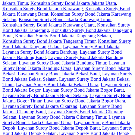
Jakarta Timur
,
Konsultan Surety Bond Jakarta Jakarta Utara
,
Konsultan Surety Bond Jakarta Karawang
,
Konsultan Surety Bond
Jakarta Karawang Barat
,
Konsultan Surety Bond Jakarta Karawang
Selatan
,
Konsultan Surety Bond Jakarta Karawang Timur
,
Konsultan Surety Bond Jakarta Karawang Utara
,
Konsultan Surety
Bond Jakarta Tangerang
,
Konsultan Surety Bond Jakarta Tangerang
Barat
,
Konsultan Surety Bond Jakarta Tangerang Selatan
,
Konsultan Surety Bond Jakarta Tangerang Timur
,
Konsultan Surety
Bond Jakarta Tangerang Utara
,
Layanan Surety Bond Jakarta
,
Layanan Surety Bond Jakarta Bandung
,
Layanan Surety Bond
Jakarta Bandung Barat
,
Layanan Surety Bond Jakarta Bandung
Selatan
,
Layanan Surety Bond Jakarta Bandung Timur
,
Layanan
Surety Bond Jakarta Bandung Utara
,
Layanan Surety Bond Jakarta
Bekasi
,
Layanan Surety Bond Jakarta Bekasi Barat
,
Layanan Surety
Bond Jakarta Bekasi Selatan
,
Layanan Surety Bond Jakarta Bekasi
Timur
,
Layanan Surety Bond Jakarta Bekasi Utara
,
Layanan Surety
Bond Jakarta Bogor
,
Layanan Surety Bond Jakarta Bogor Barat
,
Layanan Surety Bond Jakarta Bogor Selatan
,
Layanan Surety Bond
Jakarta Bogor Timur
,
Layanan Surety Bond Jakarta Bogor Utara
,
Layanan Surety Bond Jakarta Cikarang
,
Layanan Surety Bond
Jakarta Cikarang Barat
,
Layanan Surety Bond Jakarta Cikarang
Selatan
,
Layanan Surety Bond Jakarta Cikarang Timur
,
Layanan
Surety Bond Jakarta Cikarang Utara
,
Layanan Surety Bond Jakarta
Depok
,
Layanan Surety Bond Jakarta Depok Barat
,
Layanan Surety
Bond Jakarta Depok Selatan
,
Layanan Surety Bond Jakarta Depok