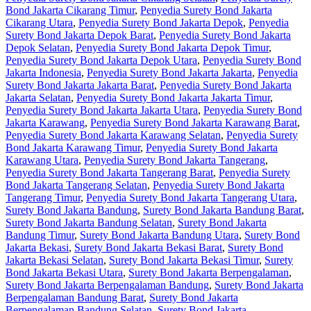
Bond Jakarta Cikarang Timur
,
Penyedia Surety Bond Jakarta
Cikarang Utara
,
Penyedia Surety Bond Jakarta Depok
,
Penyedia
Surety Bond Jakarta Depok Barat
,
Penyedia Surety Bond Jakarta
Depok Selatan
,
Penyedia Surety Bond Jakarta Depok Timur
,
Penyedia Surety Bond Jakarta Depok Utara
,
Penyedia Surety Bond
Jakarta Indonesia
,
Penyedia Surety Bond Jakarta Jakarta
,
Penyedia
Surety Bond Jakarta Jakarta Barat
,
Penyedia Surety Bond Jakarta
Jakarta Selatan
,
Penyedia Surety Bond Jakarta Jakarta Timur
,
Penyedia Surety Bond Jakarta Jakarta Utara
,
Penyedia Surety Bond
Jakarta Karawang
,
Penyedia Surety Bond Jakarta Karawang Barat
,
Penyedia Surety Bond Jakarta Karawang Selatan
,
Penyedia Surety
Bond Jakarta Karawang Timur
,
Penyedia Surety Bond Jakarta
Karawang Utara
,
Penyedia Surety Bond Jakarta Tangerang
,
Penyedia Surety Bond Jakarta Tangerang Barat
,
Penyedia Surety
Bond Jakarta Tangerang Selatan
,
Penyedia Surety Bond Jakarta
Tangerang Timur
,
Penyedia Surety Bond Jakarta Tangerang Utara
,
Surety Bond Jakarta Bandung
,
Surety Bond Jakarta Bandung Barat
,
Surety Bond Jakarta Bandung Selatan
,
Surety Bond Jakarta
Bandung Timur
,
Surety Bond Jakarta Bandung Utara
,
Surety Bond
Jakarta Bekasi
,
Surety Bond Jakarta Bekasi Barat
,
Surety Bond
Jakarta Bekasi Selatan
,
Surety Bond Jakarta Bekasi Timur
,
Surety
Bond Jakarta Bekasi Utara
,
Surety Bond Jakarta Berpengalaman
,
Surety Bond Jakarta Berpengalaman Bandung
,
Surety Bond Jakarta
Berpengalaman Bandung Barat
,
Surety Bond Jakarta
Berpengalaman Bandung Selatan
,
Surety Bond Jakarta