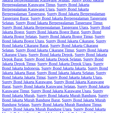
Jakarta Berpengalaman Karawang Selatan
,
Surety Bond Jakarta
Berpengalaman Karawang Timur
,
Surety Bond Jakarta
Berpengalaman Karawang Utara
,
Surety Bond Jakarta
Berpengalaman Tangerang
,
Surety Bond Jakarta Berpengalaman
Tangerang Barat
,
Surety Bond Jakarta Berpengalaman Tangerang
Selatan
,
Surety Bond Jakarta Berpengalaman Tangerang Timur
,
Surety Bond Jakarta Berpengalaman Tangerang Utara
,
Surety Bond
Jakarta Bogor
,
Surety Bond Jakarta Bogor Barat
,
Surety Bond
Jakarta Bogor Selatan
,
Surety Bond Jakarta Bogor Timur
,
Surety
Bond Jakarta Bogor Utara
,
Surety Bond Jakarta Cikarang
,
Surety
Bond Jakarta Cikarang Barat
,
Surety Bond Jakarta Cikarang
Selatan
,
Surety Bond Jakarta Cikarang Timur
,
Surety Bond Jakarta
Cikarang Utara
,
Surety Bond Jakarta Depok
,
Surety Bond Jakarta
Depok Barat
,
Surety Bond Jakarta Depok Selatan
,
Surety Bond
Jakarta Depok Timur
,
Surety Bond Jakarta Depok Utara
,
Surety
Bond Jakarta Indonesia
,
Surety Bond Jakarta Jakarta
,
Surety Bond
Jakarta Jakarta Barat
,
Surety Bond Jakarta Jakarta Selatan
,
Surety
Bond Jakarta Jakarta Timur
,
Surety Bond Jakarta Jakarta Utara
,
Surety Bond Jakarta Karawang
,
Surety Bond Jakarta Karawang
Barat
,
Surety Bond Jakarta Karawang Selatan
,
Surety Bond Jakarta
Karawang Timur
,
Surety Bond Jakarta Karawang Utara
,
Surety
Bond Jakarta Murah
,
Surety Bond Jakarta Murah Bandung
,
Surety
Bond Jakarta Murah Bandung Barat
,
Surety Bond Jakarta Murah
Bandung Selatan
,
Surety Bond Jakarta Murah Bandung Timur
,
Surety Bond Jakarta Murah Bandung Utara
,
Surety Bond Jakarta