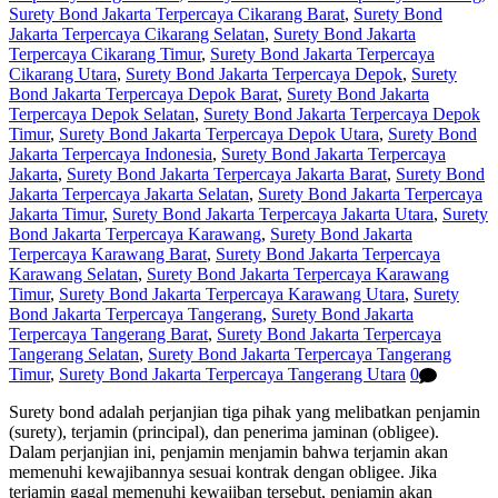
Surety Bond Jakarta Terpercaya Cikarang Barat
,
Surety Bond
Jakarta Terpercaya Cikarang Selatan
,
Surety Bond Jakarta
Terpercaya Cikarang Timur
,
Surety Bond Jakarta Terpercaya
Cikarang Utara
,
Surety Bond Jakarta Terpercaya Depok
,
Surety
Bond Jakarta Terpercaya Depok Barat
,
Surety Bond Jakarta
Terpercaya Depok Selatan
,
Surety Bond Jakarta Terpercaya Depok
Timur
,
Surety Bond Jakarta Terpercaya Depok Utara
,
Surety Bond
Jakarta Terpercaya Indonesia
,
Surety Bond Jakarta Terpercaya
Jakarta
,
Surety Bond Jakarta Terpercaya Jakarta Barat
,
Surety Bond
Jakarta Terpercaya Jakarta Selatan
,
Surety Bond Jakarta Terpercaya
Jakarta Timur
,
Surety Bond Jakarta Terpercaya Jakarta Utara
,
Surety
Bond Jakarta Terpercaya Karawang
,
Surety Bond Jakarta
Terpercaya Karawang Barat
,
Surety Bond Jakarta Terpercaya
Karawang Selatan
,
Surety Bond Jakarta Terpercaya Karawang
Timur
,
Surety Bond Jakarta Terpercaya Karawang Utara
,
Surety
Bond Jakarta Terpercaya Tangerang
,
Surety Bond Jakarta
Terpercaya Tangerang Barat
,
Surety Bond Jakarta Terpercaya
Tangerang Selatan
,
Surety Bond Jakarta Terpercaya Tangerang
Timur
,
Surety Bond Jakarta Terpercaya Tangerang Utara
0
Surety bond adalah perjanjian tiga pihak yang melibatkan penjamin
(surety), terjamin (principal), dan penerima jaminan (obligee).
Dalam perjanjian ini, penjamin menjamin bahwa terjamin akan
memenuhi kewajibannya sesuai kontrak dengan obligee. Jika
terjamin gagal memenuhi kewajiban tersebut, penjamin akan