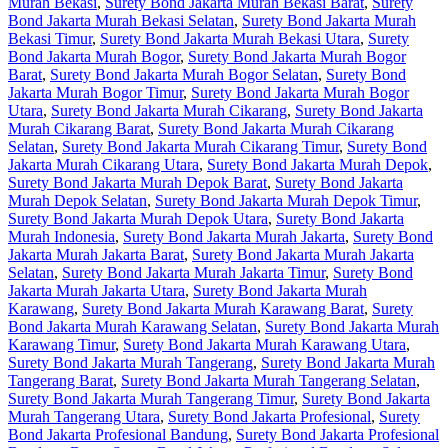
Murah Bekasi
,
Surety Bond Jakarta Murah Bekasi Barat
,
Surety
Bond Jakarta Murah Bekasi Selatan
,
Surety Bond Jakarta Murah
Bekasi Timur
,
Surety Bond Jakarta Murah Bekasi Utara
,
Surety
Bond Jakarta Murah Bogor
,
Surety Bond Jakarta Murah Bogor
Barat
,
Surety Bond Jakarta Murah Bogor Selatan
,
Surety Bond
Jakarta Murah Bogor Timur
,
Surety Bond Jakarta Murah Bogor
Utara
,
Surety Bond Jakarta Murah Cikarang
,
Surety Bond Jakarta
Murah Cikarang Barat
,
Surety Bond Jakarta Murah Cikarang
Selatan
,
Surety Bond Jakarta Murah Cikarang Timur
,
Surety Bond
Jakarta Murah Cikarang Utara
,
Surety Bond Jakarta Murah Depok
,
Surety Bond Jakarta Murah Depok Barat
,
Surety Bond Jakarta
Murah Depok Selatan
,
Surety Bond Jakarta Murah Depok Timur
,
Surety Bond Jakarta Murah Depok Utara
,
Surety Bond Jakarta
Murah Indonesia
,
Surety Bond Jakarta Murah Jakarta
,
Surety Bond
Jakarta Murah Jakarta Barat
,
Surety Bond Jakarta Murah Jakarta
Selatan
,
Surety Bond Jakarta Murah Jakarta Timur
,
Surety Bond
Jakarta Murah Jakarta Utara
,
Surety Bond Jakarta Murah
Karawang
,
Surety Bond Jakarta Murah Karawang Barat
,
Surety
Bond Jakarta Murah Karawang Selatan
,
Surety Bond Jakarta Murah
Karawang Timur
,
Surety Bond Jakarta Murah Karawang Utara
,
Surety Bond Jakarta Murah Tangerang
,
Surety Bond Jakarta Murah
Tangerang Barat
,
Surety Bond Jakarta Murah Tangerang Selatan
,
Surety Bond Jakarta Murah Tangerang Timur
,
Surety Bond Jakarta
Murah Tangerang Utara
,
Surety Bond Jakarta Profesional
,
Surety
Bond Jakarta Profesional Bandung
,
Surety Bond Jakarta Profesional