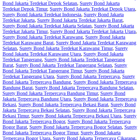
Bond Jakarta Terdekat Depok Selatan
,
Surety Bond Jakarta
Terdekat Depok Timur
,
Surety Bond Jakarta Terdekat Depok Utara
,
Surety Bond Jakarta Terdekat Indonesia
,
Surety Bond Jakarta
Terdekat Jakarta
,
Surety Bond Jakarta Terdekat Jakarta Barat
,
Surety Bond Jakarta Terdekat Jakarta Selatan
,
Surety Bond Jakarta
Terdekat Jakarta Timur
,
Surety Bond Jakarta Terdekat Jakarta Utara
,
Surety Bond Jakarta Terdekat Karawang
,
Surety Bond Jakarta
Terdekat Karawang Barat
,
Surety Bond Jakarta Terdekat Karawang
Selatan
,
Surety Bond Jakarta Terdekat Karawang Timur
,
Surety
Bond Jakarta Terdekat Karawang Utara
,
Surety Bond Jakarta
Terdekat Tangerang
,
Surety Bond Jakarta Terdekat Tangerang
Barat
,
Surety Bond Jakarta Terdekat Tangerang Selatan
,
Surety
Bond Jakarta Terdekat Tangerang Timur
,
Surety Bond Jakarta
Terdekat Tangerang Utara
,
Surety Bond Jakarta Terpercaya
,
Surety
Bond Jakarta Terpercaya Bandung
,
Surety Bond Jakarta Terpercaya
Bandung Barat
,
Surety Bond Jakarta Terpercaya Bandung Selatan
,
Surety Bond Jakarta Terpercaya Bandung Timur
,
Surety Bond
Jakarta Terpercaya Bandung Utara
,
Surety Bond Jakarta Terpercaya
Bekasi
,
Surety Bond Jakarta Terpercaya Bekasi Barat
,
Surety Bond
Jakarta Terpercaya Bekasi Selatan
,
Surety Bond Jakarta Terpercaya
Bekasi Timur
,
Surety Bond Jakarta Terpercaya Bekasi Utara
,
Surety
Bond Jakarta Terpercaya Bogor
,
Surety Bond Jakarta Terpercaya
Bogor Barat
,
Surety Bond Jakarta Terpercaya Bogor Selatan
,
Surety
Bond Jakarta Terpercaya Bogor Timur
,
Surety Bond Jakarta
Terpercaya Bogor Utara
,
Surety Bond Jakarta Terpercaya Cikarang
,