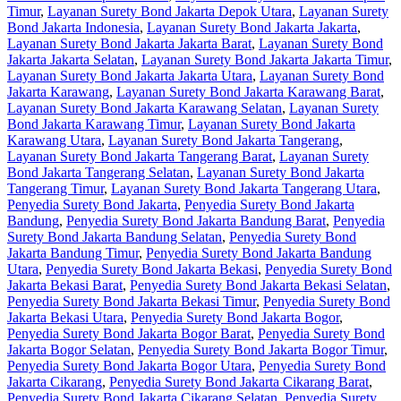
Timur
,
Layanan Surety Bond Jakarta Depok Utara
,
Layanan Surety
Bond Jakarta Indonesia
,
Layanan Surety Bond Jakarta Jakarta
,
Layanan Surety Bond Jakarta Jakarta Barat
,
Layanan Surety Bond
Jakarta Jakarta Selatan
,
Layanan Surety Bond Jakarta Jakarta Timur
,
Layanan Surety Bond Jakarta Jakarta Utara
,
Layanan Surety Bond
Jakarta Karawang
,
Layanan Surety Bond Jakarta Karawang Barat
,
Layanan Surety Bond Jakarta Karawang Selatan
,
Layanan Surety
Bond Jakarta Karawang Timur
,
Layanan Surety Bond Jakarta
Karawang Utara
,
Layanan Surety Bond Jakarta Tangerang
,
Layanan Surety Bond Jakarta Tangerang Barat
,
Layanan Surety
Bond Jakarta Tangerang Selatan
,
Layanan Surety Bond Jakarta
Tangerang Timur
,
Layanan Surety Bond Jakarta Tangerang Utara
,
Penyedia Surety Bond Jakarta
,
Penyedia Surety Bond Jakarta
Bandung
,
Penyedia Surety Bond Jakarta Bandung Barat
,
Penyedia
Surety Bond Jakarta Bandung Selatan
,
Penyedia Surety Bond
Jakarta Bandung Timur
,
Penyedia Surety Bond Jakarta Bandung
Utara
,
Penyedia Surety Bond Jakarta Bekasi
,
Penyedia Surety Bond
Jakarta Bekasi Barat
,
Penyedia Surety Bond Jakarta Bekasi Selatan
,
Penyedia Surety Bond Jakarta Bekasi Timur
,
Penyedia Surety Bond
Jakarta Bekasi Utara
,
Penyedia Surety Bond Jakarta Bogor
,
Penyedia Surety Bond Jakarta Bogor Barat
,
Penyedia Surety Bond
Jakarta Bogor Selatan
,
Penyedia Surety Bond Jakarta Bogor Timur
,
Penyedia Surety Bond Jakarta Bogor Utara
,
Penyedia Surety Bond
Jakarta Cikarang
,
Penyedia Surety Bond Jakarta Cikarang Barat
,
Penyedia Surety Bond Jakarta Cikarang Selatan
,
Penyedia Surety