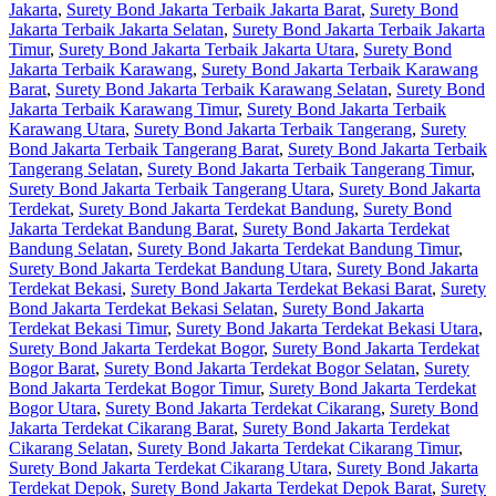
Jakarta
,
Surety Bond Jakarta Terbaik Jakarta Barat
,
Surety Bond
Jakarta Terbaik Jakarta Selatan
,
Surety Bond Jakarta Terbaik Jakarta
Timur
,
Surety Bond Jakarta Terbaik Jakarta Utara
,
Surety Bond
Jakarta Terbaik Karawang
,
Surety Bond Jakarta Terbaik Karawang
Barat
,
Surety Bond Jakarta Terbaik Karawang Selatan
,
Surety Bond
Jakarta Terbaik Karawang Timur
,
Surety Bond Jakarta Terbaik
Karawang Utara
,
Surety Bond Jakarta Terbaik Tangerang
,
Surety
Bond Jakarta Terbaik Tangerang Barat
,
Surety Bond Jakarta Terbaik
Tangerang Selatan
,
Surety Bond Jakarta Terbaik Tangerang Timur
,
Surety Bond Jakarta Terbaik Tangerang Utara
,
Surety Bond Jakarta
Terdekat
,
Surety Bond Jakarta Terdekat Bandung
,
Surety Bond
Jakarta Terdekat Bandung Barat
,
Surety Bond Jakarta Terdekat
Bandung Selatan
,
Surety Bond Jakarta Terdekat Bandung Timur
,
Surety Bond Jakarta Terdekat Bandung Utara
,
Surety Bond Jakarta
Terdekat Bekasi
,
Surety Bond Jakarta Terdekat Bekasi Barat
,
Surety
Bond Jakarta Terdekat Bekasi Selatan
,
Surety Bond Jakarta
Terdekat Bekasi Timur
,
Surety Bond Jakarta Terdekat Bekasi Utara
,
Surety Bond Jakarta Terdekat Bogor
,
Surety Bond Jakarta Terdekat
Bogor Barat
,
Surety Bond Jakarta Terdekat Bogor Selatan
,
Surety
Bond Jakarta Terdekat Bogor Timur
,
Surety Bond Jakarta Terdekat
Bogor Utara
,
Surety Bond Jakarta Terdekat Cikarang
,
Surety Bond
Jakarta Terdekat Cikarang Barat
,
Surety Bond Jakarta Terdekat
Cikarang Selatan
,
Surety Bond Jakarta Terdekat Cikarang Timur
,
Surety Bond Jakarta Terdekat Cikarang Utara
,
Surety Bond Jakarta
Terdekat Depok
,
Surety Bond Jakarta Terdekat Depok Barat
,
Surety