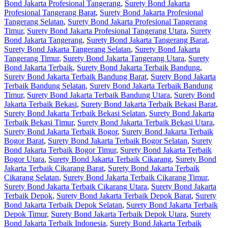
Bond Jakarta Profesional Tangerang
,
Surety Bond Jakarta
Profesional Tangerang Barat
,
Surety Bond Jakarta Profesional
Tangerang Selatan
,
Surety Bond Jakarta Profesional Tangerang
Timur
,
Surety Bond Jakarta Profesional Tangerang Utara
,
Surety
Bond Jakarta Tangerang
,
Surety Bond Jakarta Tangerang Barat
,
Surety Bond Jakarta Tangerang Selatan
,
Surety Bond Jakarta
Tangerang Timur
,
Surety Bond Jakarta Tangerang Utara
,
Surety
Bond Jakarta Terbaik
,
Surety Bond Jakarta Terbaik Bandung
,
Surety Bond Jakarta Terbaik Bandung Barat
,
Surety Bond Jakarta
Terbaik Bandung Selatan
,
Surety Bond Jakarta Terbaik Bandung
Timur
,
Surety Bond Jakarta Terbaik Bandung Utara
,
Surety Bond
Jakarta Terbaik Bekasi
,
Surety Bond Jakarta Terbaik Bekasi Barat
,
Surety Bond Jakarta Terbaik Bekasi Selatan
,
Surety Bond Jakarta
Terbaik Bekasi Timur
,
Surety Bond Jakarta Terbaik Bekasi Utara
,
Surety Bond Jakarta Terbaik Bogor
,
Surety Bond Jakarta Terbaik
Bogor Barat
,
Surety Bond Jakarta Terbaik Bogor Selatan
,
Surety
Bond Jakarta Terbaik Bogor Timur
,
Surety Bond Jakarta Terbaik
Bogor Utara
,
Surety Bond Jakarta Terbaik Cikarang
,
Surety Bond
Jakarta Terbaik Cikarang Barat
,
Surety Bond Jakarta Terbaik
Cikarang Selatan
,
Surety Bond Jakarta Terbaik Cikarang Timur
,
Surety Bond Jakarta Terbaik Cikarang Utara
,
Surety Bond Jakarta
Terbaik Depok
,
Surety Bond Jakarta Terbaik Depok Barat
,
Surety
Bond Jakarta Terbaik Depok Selatan
,
Surety Bond Jakarta Terbaik
Depok Timur
,
Surety Bond Jakarta Terbaik Depok Utara
,
Surety
Bond Jakarta Terbaik Indonesia
,
Surety Bond Jakarta Terbaik