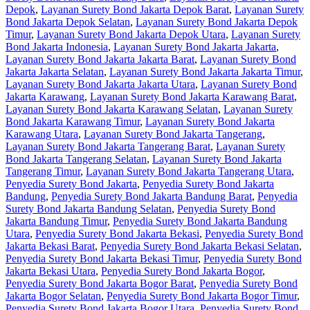
Depok
,
Layanan Surety Bond Jakarta Depok Barat
,
Layanan Surety
Bond Jakarta Depok Selatan
,
Layanan Surety Bond Jakarta Depok
Timur
,
Layanan Surety Bond Jakarta Depok Utara
,
Layanan Surety
Bond Jakarta Indonesia
,
Layanan Surety Bond Jakarta Jakarta
,
Layanan Surety Bond Jakarta Jakarta Barat
,
Layanan Surety Bond
Jakarta Jakarta Selatan
,
Layanan Surety Bond Jakarta Jakarta Timur
,
Layanan Surety Bond Jakarta Jakarta Utara
,
Layanan Surety Bond
Jakarta Karawang
,
Layanan Surety Bond Jakarta Karawang Barat
,
Layanan Surety Bond Jakarta Karawang Selatan
,
Layanan Surety
Bond Jakarta Karawang Timur
,
Layanan Surety Bond Jakarta
Karawang Utara
,
Layanan Surety Bond Jakarta Tangerang
,
Layanan Surety Bond Jakarta Tangerang Barat
,
Layanan Surety
Bond Jakarta Tangerang Selatan
,
Layanan Surety Bond Jakarta
Tangerang Timur
,
Layanan Surety Bond Jakarta Tangerang Utara
,
Penyedia Surety Bond Jakarta
,
Penyedia Surety Bond Jakarta
Bandung
,
Penyedia Surety Bond Jakarta Bandung Barat
,
Penyedia
Surety Bond Jakarta Bandung Selatan
,
Penyedia Surety Bond
Jakarta Bandung Timur
,
Penyedia Surety Bond Jakarta Bandung
Utara
,
Penyedia Surety Bond Jakarta Bekasi
,
Penyedia Surety Bond
Jakarta Bekasi Barat
,
Penyedia Surety Bond Jakarta Bekasi Selatan
,
Penyedia Surety Bond Jakarta Bekasi Timur
,
Penyedia Surety Bond
Jakarta Bekasi Utara
,
Penyedia Surety Bond Jakarta Bogor
,
Penyedia Surety Bond Jakarta Bogor Barat
,
Penyedia Surety Bond
Jakarta Bogor Selatan
,
Penyedia Surety Bond Jakarta Bogor Timur
,
Penyedia Surety Bond Jakarta Bogor Utara
,
Penyedia Surety Bond