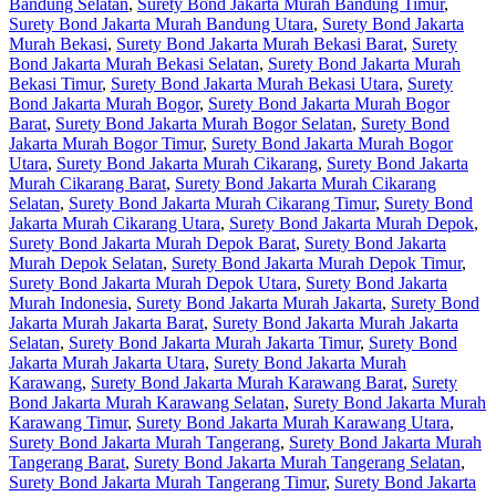
Bandung Selatan
,
Surety Bond Jakarta Murah Bandung Timur
,
Surety Bond Jakarta Murah Bandung Utara
,
Surety Bond Jakarta
Murah Bekasi
,
Surety Bond Jakarta Murah Bekasi Barat
,
Surety
Bond Jakarta Murah Bekasi Selatan
,
Surety Bond Jakarta Murah
Bekasi Timur
,
Surety Bond Jakarta Murah Bekasi Utara
,
Surety
Bond Jakarta Murah Bogor
,
Surety Bond Jakarta Murah Bogor
Barat
,
Surety Bond Jakarta Murah Bogor Selatan
,
Surety Bond
Jakarta Murah Bogor Timur
,
Surety Bond Jakarta Murah Bogor
Utara
,
Surety Bond Jakarta Murah Cikarang
,
Surety Bond Jakarta
Murah Cikarang Barat
,
Surety Bond Jakarta Murah Cikarang
Selatan
,
Surety Bond Jakarta Murah Cikarang Timur
,
Surety Bond
Jakarta Murah Cikarang Utara
,
Surety Bond Jakarta Murah Depok
,
Surety Bond Jakarta Murah Depok Barat
,
Surety Bond Jakarta
Murah Depok Selatan
,
Surety Bond Jakarta Murah Depok Timur
,
Surety Bond Jakarta Murah Depok Utara
,
Surety Bond Jakarta
Murah Indonesia
,
Surety Bond Jakarta Murah Jakarta
,
Surety Bond
Jakarta Murah Jakarta Barat
,
Surety Bond Jakarta Murah Jakarta
Selatan
,
Surety Bond Jakarta Murah Jakarta Timur
,
Surety Bond
Jakarta Murah Jakarta Utara
,
Surety Bond Jakarta Murah
Karawang
,
Surety Bond Jakarta Murah Karawang Barat
,
Surety
Bond Jakarta Murah Karawang Selatan
,
Surety Bond Jakarta Murah
Karawang Timur
,
Surety Bond Jakarta Murah Karawang Utara
,
Surety Bond Jakarta Murah Tangerang
,
Surety Bond Jakarta Murah
Tangerang Barat
,
Surety Bond Jakarta Murah Tangerang Selatan
,
Surety Bond Jakarta Murah Tangerang Timur
,
Surety Bond Jakarta