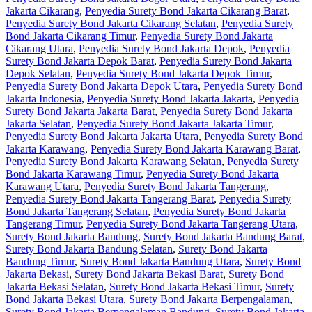
Jakarta Cikarang
,
Penyedia Surety Bond Jakarta Cikarang Barat
,
Penyedia Surety Bond Jakarta Cikarang Selatan
,
Penyedia Surety
Bond Jakarta Cikarang Timur
,
Penyedia Surety Bond Jakarta
Cikarang Utara
,
Penyedia Surety Bond Jakarta Depok
,
Penyedia
Surety Bond Jakarta Depok Barat
,
Penyedia Surety Bond Jakarta
Depok Selatan
,
Penyedia Surety Bond Jakarta Depok Timur
,
Penyedia Surety Bond Jakarta Depok Utara
,
Penyedia Surety Bond
Jakarta Indonesia
,
Penyedia Surety Bond Jakarta Jakarta
,
Penyedia
Surety Bond Jakarta Jakarta Barat
,
Penyedia Surety Bond Jakarta
Jakarta Selatan
,
Penyedia Surety Bond Jakarta Jakarta Timur
,
Penyedia Surety Bond Jakarta Jakarta Utara
,
Penyedia Surety Bond
Jakarta Karawang
,
Penyedia Surety Bond Jakarta Karawang Barat
,
Penyedia Surety Bond Jakarta Karawang Selatan
,
Penyedia Surety
Bond Jakarta Karawang Timur
,
Penyedia Surety Bond Jakarta
Karawang Utara
,
Penyedia Surety Bond Jakarta Tangerang
,
Penyedia Surety Bond Jakarta Tangerang Barat
,
Penyedia Surety
Bond Jakarta Tangerang Selatan
,
Penyedia Surety Bond Jakarta
Tangerang Timur
,
Penyedia Surety Bond Jakarta Tangerang Utara
,
Surety Bond Jakarta Bandung
,
Surety Bond Jakarta Bandung Barat
,
Surety Bond Jakarta Bandung Selatan
,
Surety Bond Jakarta
Bandung Timur
,
Surety Bond Jakarta Bandung Utara
,
Surety Bond
Jakarta Bekasi
,
Surety Bond Jakarta Bekasi Barat
,
Surety Bond
Jakarta Bekasi Selatan
,
Surety Bond Jakarta Bekasi Timur
,
Surety
Bond Jakarta Bekasi Utara
,
Surety Bond Jakarta Berpengalaman
,
Surety Bond Jakarta Berpengalaman Bandung
,
Surety Bond Jakarta