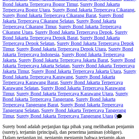
Bond Jakarta Terpercaya Bogor Timur
,
Surety Bond Jakarta
Terpercaya Bogor Utara
,
Surety Bond Jakarta Terpercaya Cikarang
,
Surety Bond Jakarta Terpercaya Cikarang Barat
,
Surety Bond
Jakarta Terpercaya Cikarang Selatan
,
Surety Bond Jakarta
Terpercaya Cikarang Timur
,
Surety Bond Jakarta Terpercaya
Cikarang Utara
,
Surety Bond Jakarta Terpercaya Depok
,
Surety
Bond Jakarta Terpercaya Depok Barat
,
Surety Bond Jakarta
Terpercaya Depok Selatan
,
Surety Bond Jakarta Terpercaya Depok
Timur
,
Surety Bond Jakarta Terpercaya Depok Utara
,
Surety Bond
Jakarta Terpercaya Indonesia
,
Surety Bond Jakarta Terpercaya
Jakarta
,
Surety Bond Jakarta Terpercaya Jakarta Barat
,
Surety Bond
Jakarta Terpercaya Jakarta Selatan
,
Surety Bond Jakarta Terpercaya
Jakarta Timur
,
Surety Bond Jakarta Terpercaya Jakarta Utara
,
Surety
Bond Jakarta Terpercaya Karawang
,
Surety Bond Jakarta
Terpercaya Karawang Barat
,
Surety Bond Jakarta Terpercaya
Karawang Selatan
,
Surety Bond Jakarta Terpercaya Karawang
Timur
,
Surety Bond Jakarta Terpercaya Karawang Utara
,
Surety
Bond Jakarta Terpercaya Tangerang
,
Surety Bond Jakarta
Terpercaya Tangerang Barat
,
Surety Bond Jakarta Terpercaya
Tangerang Selatan
,
Surety Bond Jakarta Terpercaya Tangerang
Timur
,
Surety Bond Jakarta Terpercaya Tangerang Utara
0
Surety bond adalah perjanjian tiga pihak yang melibatkan penjamin
(surety), terjamin (principal), dan penerima jaminan (obligee).
Dalam perjanjian ini, penjamin menjamin bahwa terjamin akan