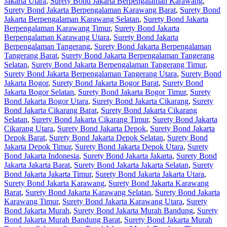
Jakarta Utara
,
Surety Bond Jakarta Berpengalaman Karawang
,
Surety Bond Jakarta Berpengalaman Karawang Barat
,
Surety Bond
Jakarta Berpengalaman Karawang Selatan
,
Surety Bond Jakarta
Berpengalaman Karawang Timur
,
Surety Bond Jakarta
Berpengalaman Karawang Utara
,
Surety Bond Jakarta
Berpengalaman Tangerang
,
Surety Bond Jakarta Berpengalaman
Tangerang Barat
,
Surety Bond Jakarta Berpengalaman Tangerang
Selatan
,
Surety Bond Jakarta Berpengalaman Tangerang Timur
,
Surety Bond Jakarta Berpengalaman Tangerang Utara
,
Surety Bond
Jakarta Bogor
,
Surety Bond Jakarta Bogor Barat
,
Surety Bond
Jakarta Bogor Selatan
,
Surety Bond Jakarta Bogor Timur
,
Surety
Bond Jakarta Bogor Utara
,
Surety Bond Jakarta Cikarang
,
Surety
Bond Jakarta Cikarang Barat
,
Surety Bond Jakarta Cikarang
Selatan
,
Surety Bond Jakarta Cikarang Timur
,
Surety Bond Jakarta
Cikarang Utara
,
Surety Bond Jakarta Depok
,
Surety Bond Jakarta
Depok Barat
,
Surety Bond Jakarta Depok Selatan
,
Surety Bond
Jakarta Depok Timur
,
Surety Bond Jakarta Depok Utara
,
Surety
Bond Jakarta Indonesia
,
Surety Bond Jakarta Jakarta
,
Surety Bond
Jakarta Jakarta Barat
,
Surety Bond Jakarta Jakarta Selatan
,
Surety
Bond Jakarta Jakarta Timur
,
Surety Bond Jakarta Jakarta Utara
,
Surety Bond Jakarta Karawang
,
Surety Bond Jakarta Karawang
Barat
,
Surety Bond Jakarta Karawang Selatan
,
Surety Bond Jakarta
Karawang Timur
,
Surety Bond Jakarta Karawang Utara
,
Surety
Bond Jakarta Murah
,
Surety Bond Jakarta Murah Bandung
,
Surety
Bond Jakarta Murah Bandung Barat
,
Surety Bond Jakarta Murah