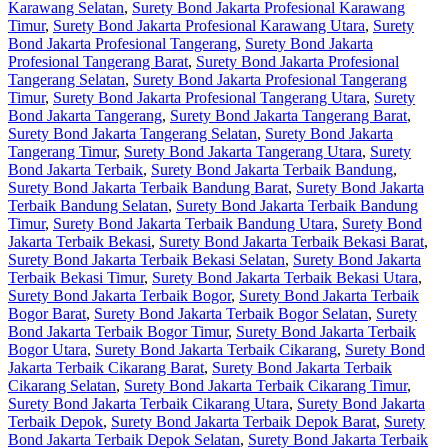
Karawang Selatan
,
Surety Bond Jakarta Profesional Karawang
Timur
,
Surety Bond Jakarta Profesional Karawang Utara
,
Surety
Bond Jakarta Profesional Tangerang
,
Surety Bond Jakarta
Profesional Tangerang Barat
,
Surety Bond Jakarta Profesional
Tangerang Selatan
,
Surety Bond Jakarta Profesional Tangerang
Timur
,
Surety Bond Jakarta Profesional Tangerang Utara
,
Surety
Bond Jakarta Tangerang
,
Surety Bond Jakarta Tangerang Barat
,
Surety Bond Jakarta Tangerang Selatan
,
Surety Bond Jakarta
Tangerang Timur
,
Surety Bond Jakarta Tangerang Utara
,
Surety
Bond Jakarta Terbaik
,
Surety Bond Jakarta Terbaik Bandung
,
Surety Bond Jakarta Terbaik Bandung Barat
,
Surety Bond Jakarta
Terbaik Bandung Selatan
,
Surety Bond Jakarta Terbaik Bandung
Timur
,
Surety Bond Jakarta Terbaik Bandung Utara
,
Surety Bond
Jakarta Terbaik Bekasi
,
Surety Bond Jakarta Terbaik Bekasi Barat
,
Surety Bond Jakarta Terbaik Bekasi Selatan
,
Surety Bond Jakarta
Terbaik Bekasi Timur
,
Surety Bond Jakarta Terbaik Bekasi Utara
,
Surety Bond Jakarta Terbaik Bogor
,
Surety Bond Jakarta Terbaik
Bogor Barat
,
Surety Bond Jakarta Terbaik Bogor Selatan
,
Surety
Bond Jakarta Terbaik Bogor Timur
,
Surety Bond Jakarta Terbaik
Bogor Utara
,
Surety Bond Jakarta Terbaik Cikarang
,
Surety Bond
Jakarta Terbaik Cikarang Barat
,
Surety Bond Jakarta Terbaik
Cikarang Selatan
,
Surety Bond Jakarta Terbaik Cikarang Timur
,
Surety Bond Jakarta Terbaik Cikarang Utara
,
Surety Bond Jakarta
Terbaik Depok
,
Surety Bond Jakarta Terbaik Depok Barat
,
Surety
Bond Jakarta Terbaik Depok Selatan
,
Surety Bond Jakarta Terbaik