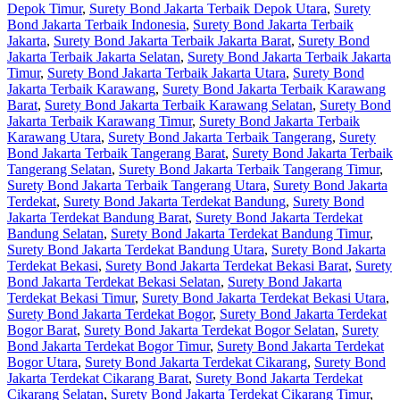
Depok Timur
,
Surety Bond Jakarta Terbaik Depok Utara
,
Surety
Bond Jakarta Terbaik Indonesia
,
Surety Bond Jakarta Terbaik
Jakarta
,
Surety Bond Jakarta Terbaik Jakarta Barat
,
Surety Bond
Jakarta Terbaik Jakarta Selatan
,
Surety Bond Jakarta Terbaik Jakarta
Timur
,
Surety Bond Jakarta Terbaik Jakarta Utara
,
Surety Bond
Jakarta Terbaik Karawang
,
Surety Bond Jakarta Terbaik Karawang
Barat
,
Surety Bond Jakarta Terbaik Karawang Selatan
,
Surety Bond
Jakarta Terbaik Karawang Timur
,
Surety Bond Jakarta Terbaik
Karawang Utara
,
Surety Bond Jakarta Terbaik Tangerang
,
Surety
Bond Jakarta Terbaik Tangerang Barat
,
Surety Bond Jakarta Terbaik
Tangerang Selatan
,
Surety Bond Jakarta Terbaik Tangerang Timur
,
Surety Bond Jakarta Terbaik Tangerang Utara
,
Surety Bond Jakarta
Terdekat
,
Surety Bond Jakarta Terdekat Bandung
,
Surety Bond
Jakarta Terdekat Bandung Barat
,
Surety Bond Jakarta Terdekat
Bandung Selatan
,
Surety Bond Jakarta Terdekat Bandung Timur
,
Surety Bond Jakarta Terdekat Bandung Utara
,
Surety Bond Jakarta
Terdekat Bekasi
,
Surety Bond Jakarta Terdekat Bekasi Barat
,
Surety
Bond Jakarta Terdekat Bekasi Selatan
,
Surety Bond Jakarta
Terdekat Bekasi Timur
,
Surety Bond Jakarta Terdekat Bekasi Utara
,
Surety Bond Jakarta Terdekat Bogor
,
Surety Bond Jakarta Terdekat
Bogor Barat
,
Surety Bond Jakarta Terdekat Bogor Selatan
,
Surety
Bond Jakarta Terdekat Bogor Timur
,
Surety Bond Jakarta Terdekat
Bogor Utara
,
Surety Bond Jakarta Terdekat Cikarang
,
Surety Bond
Jakarta Terdekat Cikarang Barat
,
Surety Bond Jakarta Terdekat
Cikarang Selatan
,
Surety Bond Jakarta Terdekat Cikarang Timur
,