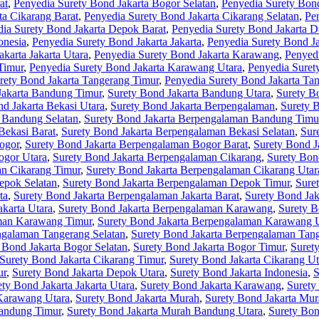
at
,
Penyedia Surety Bond Jakarta Bogor Selatan
,
Penyedia Surety Bon
ta Cikarang Barat
,
Penyedia Surety Bond Jakarta Cikarang Selatan
,
Pe
ia Surety Bond Jakarta Depok Barat
,
Penyedia Surety Bond Jakarta D
onesia
,
Penyedia Surety Bond Jakarta Jakarta
,
Penyedia Surety Bond Ja
karta Jakarta Utara
,
Penyedia Surety Bond Jakarta Karawang
,
Penyed
Timur
,
Penyedia Surety Bond Jakarta Karawang Utara
,
Penyedia Suret
rety Bond Jakarta Tangerang Timur
,
Penyedia Surety Bond Jakarta Ta
Jakarta Bandung Timur
,
Surety Bond Jakarta Bandung Utara
,
Surety B
d Jakarta Bekasi Utara
,
Surety Bond Jakarta Berpengalaman
,
Surety 
 Bandung Selatan
,
Surety Bond Jakarta Berpengalaman Bandung Timu
Bekasi Barat
,
Surety Bond Jakarta Berpengalaman Bekasi Selatan
,
Sur
ogor
,
Surety Bond Jakarta Berpengalaman Bogor Barat
,
Surety Bond J
ogor Utara
,
Surety Bond Jakarta Berpengalaman Cikarang
,
Surety Bon
an Cikarang Timur
,
Surety Bond Jakarta Berpengalaman Cikarang Utar
epok Selatan
,
Surety Bond Jakarta Berpengalaman Depok Timur
,
Sure
ta
,
Surety Bond Jakarta Berpengalaman Jakarta Barat
,
Surety Bond Jak
karta Utara
,
Surety Bond Jakarta Berpengalaman Karawang
,
Surety B
aman Karawang Timur
,
Surety Bond Jakarta Berpengalaman Karawang 
ngalaman Tangerang Selatan
,
Surety Bond Jakarta Berpengalaman Tan
 Bond Jakarta Bogor Selatan
,
Surety Bond Jakarta Bogor Timur
,
Suret
Surety Bond Jakarta Cikarang Timur
,
Surety Bond Jakarta Cikarang Ut
ur
,
Surety Bond Jakarta Depok Utara
,
Surety Bond Jakarta Indonesia
,
S
ety Bond Jakarta Jakarta Utara
,
Surety Bond Jakarta Karawang
,
Surety
 Karawang Utara
,
Surety Bond Jakarta Murah
,
Surety Bond Jakarta Mu
Bandung Timur
,
Surety Bond Jakarta Murah Bandung Utara
,
Surety Bon