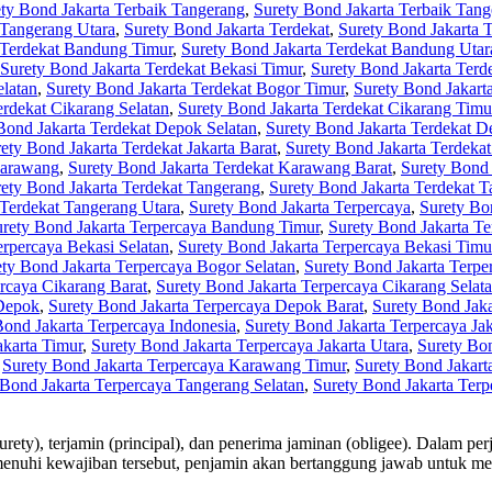
ty Bond Jakarta Terbaik Tangerang
,
Surety Bond Jakarta Terbaik Tang
 Tangerang Utara
,
Surety Bond Jakarta Terdekat
,
Surety Bond Jakarta 
 Terdekat Bandung Timur
,
Surety Bond Jakarta Terdekat Bandung Utar
Surety Bond Jakarta Terdekat Bekasi Timur
,
Surety Bond Jakarta Terd
elatan
,
Surety Bond Jakarta Terdekat Bogor Timur
,
Surety Bond Jakart
erdekat Cikarang Selatan
,
Surety Bond Jakarta Terdekat Cikarang Timu
Bond Jakarta Terdekat Depok Selatan
,
Surety Bond Jakarta Terdekat 
ety Bond Jakarta Terdekat Jakarta Barat
,
Surety Bond Jakarta Terdekat 
Karawang
,
Surety Bond Jakarta Terdekat Karawang Barat
,
Surety Bond 
ety Bond Jakarta Terdekat Tangerang
,
Surety Bond Jakarta Terdekat T
 Terdekat Tangerang Utara
,
Surety Bond Jakarta Terpercaya
,
Surety Bo
rety Bond Jakarta Terpercaya Bandung Timur
,
Surety Bond Jakarta T
erpercaya Bekasi Selatan
,
Surety Bond Jakarta Terpercaya Bekasi Timu
ty Bond Jakarta Terpercaya Bogor Selatan
,
Surety Bond Jakarta Terpe
rcaya Cikarang Barat
,
Surety Bond Jakarta Terpercaya Cikarang Selat
 Depok
,
Surety Bond Jakarta Terpercaya Depok Barat
,
Surety Bond Jaka
Bond Jakarta Terpercaya Indonesia
,
Surety Bond Jakarta Terpercaya Jak
akarta Timur
,
Surety Bond Jakarta Terpercaya Jakarta Utara
,
Surety Bo
,
Surety Bond Jakarta Terpercaya Karawang Timur
,
Surety Bond Jakart
 Bond Jakarta Terpercaya Tangerang Selatan
,
Surety Bond Jakarta Ter
surety), terjamin (principal), dan penerima jaminan (obligee). Dalam 
menuhi kewajiban tersebut, penjamin akan bertanggung jawab untuk me