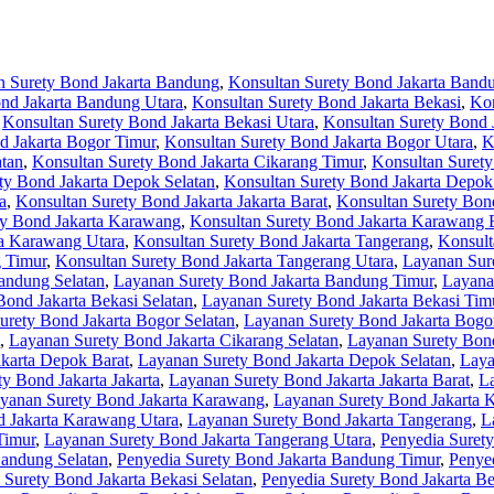
n Surety Bond Jakarta Bandung
,
Konsultan Surety Bond Jakarta Band
nd Jakarta Bandung Utara
,
Konsultan Surety Bond Jakarta Bekasi
,
Kon
,
Konsultan Surety Bond Jakarta Bekasi Utara
,
Konsultan Surety Bond 
d Jakarta Bogor Timur
,
Konsultan Surety Bond Jakarta Bogor Utara
,
K
atan
,
Konsultan Surety Bond Jakarta Cikarang Timur
,
Konsultan Surety
ty Bond Jakarta Depok Selatan
,
Konsultan Surety Bond Jakarta Depok
a
,
Konsultan Surety Bond Jakarta Jakarta Barat
,
Konsultan Surety Bond
ty Bond Jakarta Karawang
,
Konsultan Surety Bond Jakarta Karawang 
ta Karawang Utara
,
Konsultan Surety Bond Jakarta Tangerang
,
Konsult
g Timur
,
Konsultan Surety Bond Jakarta Tangerang Utara
,
Layanan Sur
andung Selatan
,
Layanan Surety Bond Jakarta Bandung Timur
,
Layana
ond Jakarta Bekasi Selatan
,
Layanan Surety Bond Jakarta Bekasi Tim
urety Bond Jakarta Bogor Selatan
,
Layanan Surety Bond Jakarta Bogo
,
Layanan Surety Bond Jakarta Cikarang Selatan
,
Layanan Surety Bond
karta Depok Barat
,
Layanan Surety Bond Jakarta Depok Selatan
,
Laya
y Bond Jakarta Jakarta
,
Layanan Surety Bond Jakarta Jakarta Barat
,
La
yanan Surety Bond Jakarta Karawang
,
Layanan Surety Bond Jakarta 
 Jakarta Karawang Utara
,
Layanan Surety Bond Jakarta Tangerang
,
L
Timur
,
Layanan Surety Bond Jakarta Tangerang Utara
,
Penyedia Surety
Bandung Selatan
,
Penyedia Surety Bond Jakarta Bandung Timur
,
Penye
 Surety Bond Jakarta Bekasi Selatan
,
Penyedia Surety Bond Jakarta Be