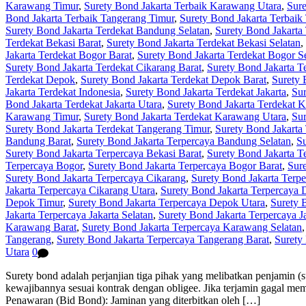
Karawang Timur
,
Surety Bond Jakarta Terbaik Karawang Utara
,
Sure
Bond Jakarta Terbaik Tangerang Timur
,
Surety Bond Jakarta Terbaik
Surety Bond Jakarta Terdekat Bandung Selatan
,
Surety Bond Jakarta
Terdekat Bekasi Barat
,
Surety Bond Jakarta Terdekat Bekasi Selatan
,
Jakarta Terdekat Bogor Barat
,
Surety Bond Jakarta Terdekat Bogor S
Surety Bond Jakarta Terdekat Cikarang Barat
,
Surety Bond Jakarta T
Terdekat Depok
,
Surety Bond Jakarta Terdekat Depok Barat
,
Surety 
Jakarta Terdekat Indonesia
,
Surety Bond Jakarta Terdekat Jakarta
,
Sur
Bond Jakarta Terdekat Jakarta Utara
,
Surety Bond Jakarta Terdekat 
Karawang Timur
,
Surety Bond Jakarta Terdekat Karawang Utara
,
Sur
Surety Bond Jakarta Terdekat Tangerang Timur
,
Surety Bond Jakarta
Bandung Barat
,
Surety Bond Jakarta Terpercaya Bandung Selatan
,
Su
Surety Bond Jakarta Terpercaya Bekasi Barat
,
Surety Bond Jakarta T
Terpercaya Bogor
,
Surety Bond Jakarta Terpercaya Bogor Barat
,
Sure
Surety Bond Jakarta Terpercaya Cikarang
,
Surety Bond Jakarta Terpe
Jakarta Terpercaya Cikarang Utara
,
Surety Bond Jakarta Terpercaya
Depok Timur
,
Surety Bond Jakarta Terpercaya Depok Utara
,
Surety 
Jakarta Terpercaya Jakarta Selatan
,
Surety Bond Jakarta Terpercaya J
Karawang Barat
,
Surety Bond Jakarta Terpercaya Karawang Selatan
Tangerang
,
Surety Bond Jakarta Terpercaya Tangerang Barat
,
Surety
Utara
0
Surety bond adalah perjanjian tiga pihak yang melibatkan penjamin (
kewajibannya sesuai kontrak dengan obligee. Jika terjamin gagal me
Penawaran (Bid Bond): Jaminan yang diterbitkan oleh […]