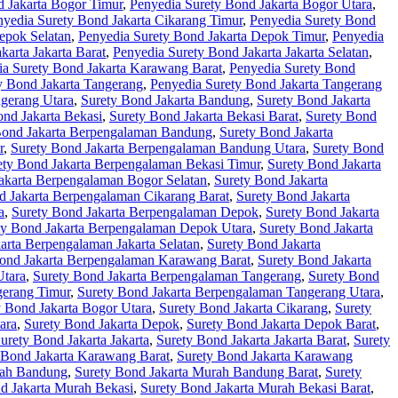
d Jakarta Bogor Timur
,
Penyedia Surety Bond Jakarta Bogor Utara
,
nyedia Surety Bond Jakarta Cikarang Timur
,
Penyedia Surety Bond
epok Selatan
,
Penyedia Surety Bond Jakarta Depok Timur
,
Penyedia
karta Jakarta Barat
,
Penyedia Surety Bond Jakarta Jakarta Selatan
,
ia Surety Bond Jakarta Karawang Barat
,
Penyedia Surety Bond
y Bond Jakarta Tangerang
,
Penyedia Surety Bond Jakarta Tangerang
ngerang Utara
,
Surety Bond Jakarta Bandung
,
Surety Bond Jakarta
ond Jakarta Bekasi
,
Surety Bond Jakarta Bekasi Barat
,
Surety Bond
Bond Jakarta Berpengalaman Bandung
,
Surety Bond Jakarta
r
,
Surety Bond Jakarta Berpengalaman Bandung Utara
,
Surety Bond
ety Bond Jakarta Berpengalaman Bekasi Timur
,
Surety Bond Jakarta
akarta Berpengalaman Bogor Selatan
,
Surety Bond Jakarta
d Jakarta Berpengalaman Cikarang Barat
,
Surety Bond Jakarta
a
,
Surety Bond Jakarta Berpengalaman Depok
,
Surety Bond Jakarta
ty Bond Jakarta Berpengalaman Depok Utara
,
Surety Bond Jakarta
arta Berpengalaman Jakarta Selatan
,
Surety Bond Jakarta
ond Jakarta Berpengalaman Karawang Barat
,
Surety Bond Jakarta
Utara
,
Surety Bond Jakarta Berpengalaman Tangerang
,
Surety Bond
gerang Timur
,
Surety Bond Jakarta Berpengalaman Tangerang Utara
,
y Bond Jakarta Bogor Utara
,
Surety Bond Jakarta Cikarang
,
Surety
ara
,
Surety Bond Jakarta Depok
,
Surety Bond Jakarta Depok Barat
,
urety Bond Jakarta Jakarta
,
Surety Bond Jakarta Jakarta Barat
,
Surety
 Bond Jakarta Karawang Barat
,
Surety Bond Jakarta Karawang
rah Bandung
,
Surety Bond Jakarta Murah Bandung Barat
,
Surety
d Jakarta Murah Bekasi
,
Surety Bond Jakarta Murah Bekasi Barat
,