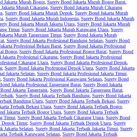
d Jakarta Murah Bogor
,
Surety Bond Jakarta Murah Bogor Barat
,
 Jakarta Murah Cikarang
,
Surety Bond Jakarta Murah Cikarang
ra
,
Surety Bond Jakarta Murah Depok
,
Surety Bond Jakarta Murah
ra
,
Surety Bond Jakarta Murah Indonesia
,
Surety Bond Jakarta Murah
rety Bond Jakarta Murah Jakarta Utara
,
Surety Bond Jakarta Murah
ang Timur
,
Surety Bond Jakarta Murah Karawang Utara
,
Surety
Jakarta Murah Tangerang Timur
,
Surety Bond Jakarta Murah
at
,
Surety Bond Jakarta Profesional Bandung Selatan
,
Surety Bond
akarta Profesional Bekasi Barat
,
Surety Bond Jakarta Profesional
nal Bogor
,
Surety Bond Jakarta Profesional Bogor Barat
,
Surety Bond
 Jakarta Profesional Cikarang
,
Surety Bond Jakarta Profesional
ofesional Cikarang Utara
,
Surety Bond Jakarta Profesional Depok
,
ur
,
Surety Bond Jakarta Profesional Depok Utara
,
Surety Bond Jakarta
al Jakarta Selatan
,
Surety Bond Jakarta Profesional Jakarta Timur
,
t
,
Surety Bond Jakarta Profesional Karawang Selatan
,
Surety Bond
Bond Jakarta Profesional Tangerang Barat
,
Surety Bond Jakarta
 Bond Jakarta Tangerang
,
Surety Bond Jakarta Tangerang Barat
,
Terbaik
,
Surety Bond Jakarta Terbaik Bandung
,
Surety Bond Jakarta
Terbaik Bandung Utara
,
Surety Bond Jakarta Terbaik Bekasi
,
Surety
karta Terbaik Bekasi Utara
,
Surety Bond Jakarta Terbaik Bogor
,
nd Jakarta Terbaik Bogor Utara
,
Surety Bond Jakarta Terbaik
ng Timur
,
Surety Bond Jakarta Terbaik Cikarang Utara
,
Surety Bond
k Depok Timur
,
Surety Bond Jakarta Terbaik Depok Utara
,
Surety
k Jakarta Selatan
,
Surety Bond Jakarta Terbaik Jakarta Timur
,
Surety
arta Terbaik Karawang Selatan
,
Surety Bond Jakarta Terbaik