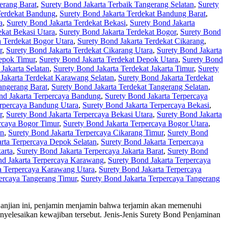
erang Barat
,
Surety Bond Jakarta Terbaik Tangerang Selatan
,
Surety
Terdekat Bandung
,
Surety Bond Jakarta Terdekat Bandung Barat
,
a
,
Surety Bond Jakarta Terdekat Bekasi
,
Surety Bond Jakarta
ekat Bekasi Utara
,
Surety Bond Jakarta Terdekat Bogor
,
Surety Bond
a Terdekat Bogor Utara
,
Surety Bond Jakarta Terdekat Cikarang
,
r
,
Surety Bond Jakarta Terdekat Cikarang Utara
,
Surety Bond Jakarta
Depok Timur
,
Surety Bond Jakarta Terdekat Depok Utara
,
Surety Bond
Jakarta Selatan
,
Surety Bond Jakarta Terdekat Jakarta Timur
,
Surety
Jakarta Terdekat Karawang Selatan
,
Surety Bond Jakarta Terdekat
angerang Barat
,
Surety Bond Jakarta Terdekat Tangerang Selatan
,
nd Jakarta Terpercaya Bandung
,
Surety Bond Jakarta Terpercaya
erpercaya Bandung Utara
,
Surety Bond Jakarta Terpercaya Bekasi
,
r
,
Surety Bond Jakarta Terpercaya Bekasi Utara
,
Surety Bond Jakarta
rcaya Bogor Timur
,
Surety Bond Jakarta Terpercaya Bogor Utara
,
an
,
Surety Bond Jakarta Terpercaya Cikarang Timur
,
Surety Bond
rta Terpercaya Depok Selatan
,
Surety Bond Jakarta Terpercaya
arta
,
Surety Bond Jakarta Terpercaya Jakarta Barat
,
Surety Bond
nd Jakarta Terpercaya Karawang
,
Surety Bond Jakarta Terpercaya
a Terpercaya Karawang Utara
,
Surety Bond Jakarta Terpercaya
percaya Tangerang Timur
,
Surety Bond Jakarta Terpercaya Tangerang
perjanjian ini, penjamin menjamin bahwa terjamin akan memenuhi
nyelesaikan kewajiban tersebut. Jenis-Jenis Surety Bond Penjaminan