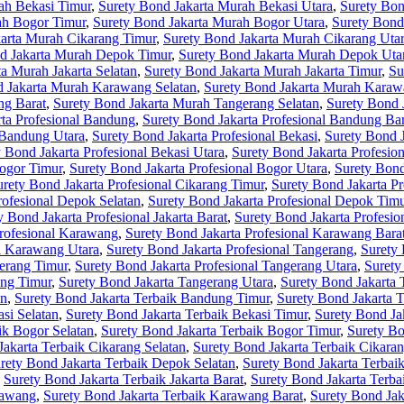
ah Bekasi Timur
,
Surety Bond Jakarta Murah Bekasi Utara
,
Surety Bon
ah Bogor Timur
,
Surety Bond Jakarta Murah Bogor Utara
,
Surety Bond
arta Murah Cikarang Timur
,
Surety Bond Jakarta Murah Cikarang Uta
d Jakarta Murah Depok Timur
,
Surety Bond Jakarta Murah Depok Uta
a Murah Jakarta Selatan
,
Surety Bond Jakarta Murah Jakarta Timur
,
Su
d Jakarta Murah Karawang Selatan
,
Surety Bond Jakarta Murah Karaw
ng Barat
,
Surety Bond Jakarta Murah Tangerang Selatan
,
Surety Bond 
rta Profesional Bandung
,
Surety Bond Jakarta Profesional Bandung Bar
 Bandung Utara
,
Surety Bond Jakarta Profesional Bekasi
,
Surety Bond J
 Bond Jakarta Profesional Bekasi Utara
,
Surety Bond Jakarta Profesio
Bogor Timur
,
Surety Bond Jakarta Profesional Bogor Utara
,
Surety Bond
urety Bond Jakarta Profesional Cikarang Timur
,
Surety Bond Jakarta Pr
rofesional Depok Selatan
,
Surety Bond Jakarta Profesional Depok Tim
y Bond Jakarta Profesional Jakarta Barat
,
Surety Bond Jakarta Profesion
Profesional Karawang
,
Surety Bond Jakarta Profesional Karawang Bara
al Karawang Utara
,
Surety Bond Jakarta Profesional Tangerang
,
Surety 
gerang Timur
,
Surety Bond Jakarta Profesional Tangerang Utara
,
Surety
ang Timur
,
Surety Bond Jakarta Tangerang Utara
,
Surety Bond Jakarta 
an
,
Surety Bond Jakarta Terbaik Bandung Timur
,
Surety Bond Jakarta 
si Selatan
,
Surety Bond Jakarta Terbaik Bekasi Timur
,
Surety Bond Ja
ik Bogor Selatan
,
Surety Bond Jakarta Terbaik Bogor Timur
,
Surety Bo
Jakarta Terbaik Cikarang Selatan
,
Surety Bond Jakarta Terbaik Cikara
rety Bond Jakarta Terbaik Depok Selatan
,
Surety Bond Jakarta Terbai
,
Surety Bond Jakarta Terbaik Jakarta Barat
,
Surety Bond Jakarta Terbai
rawang
,
Surety Bond Jakarta Terbaik Karawang Barat
,
Surety Bond Jak