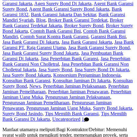
Garansi Jakarta
,
Agen Surety Bond Di Jakarta
,
Agent Bank Garansi
Surety Bond
,
Agent Bank Garansi Surety Bond Jakarta
,
Bank
Garansi 1832
,
Bank Garansi Jakarta Dan Sekitar
,
Bank Garansi
Mandiri Syariah
,
Blog
,
Broker Bank Garansi Terdekat
,
Broker
Bank Garansi Terdekat Jakarta
,
Broker Surety Bond
,
Broker Surety
Bond Jakarta
,
Contoh Bank Garansi Bni
,
Contoh Bank Garansi
Mandiri
,
Contoh Surat Kontra Bank Garansi
,
Garansi Bank Bni
,
Jasa Bank Garansi Di Jakarta
,
Jasa Bank Garansi Jakarta
,
Jasa Bank
Garansi PT. Raja Garansi Utama
,
Jasa Bank Garansi Surety Bond
,
Jasa Bank Garansi Surety Bond Jakarta
,
Jasa Pembuatan Bank
Garansi Di Jakarta
,
Jasa Penerbitan Bank Garansi
,
Jasa Penerbitan
Bank Garansi Non Cholletral
,
Jasa Penerbitan Bank Garansi Non
Cholletral Jakarta
,
Jasa Surety Bond
,
Jasa Surety Bond Di Jakarta
,
Jasa Surety Bond Jakarta
,
Konsorsium Penjaminan Indonesia
,
Konsultan Bank Garansi
,
Konsultan Jaminan Di Jakarta
,
Konsultan
Surety Bond
,
News
,
Penerbitan Jaminan Pelaksanaan
,
Penerbitan
Jaminan Pemeliharaan
,
Penerbitan Jaminan Penawaran
,
Penerbitan
Jaminan Uang Muka
,
Pengurusan Jaminan Pelaksanaan
,
Pengurusan Jaminan Pemeliharaan
,
Pengurusan Jaminan
Penawaran
,
Pengurusan Jaminan Uang Muka
,
Surety Bond Jakarta
,
Surety Bond Jasindo
,
Tips Memilih Bank Garansi
,
Tips Memilih
Bank Garansi Di Jakarta
,
Uncategorized
1
Manfaat utamanya meliputi:Bagi Kontraktor/Debitur: Memenuhi
syarat wajib untuk mengikuti tender, memenangkan proyek, serta