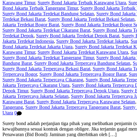
Karawang Timur
,
Surety Bond Jakarta Terbaik Karawang Utara
,
Sure
Bond Jakarta Terbaik Tangerang Timur
,
Surety Bond Jakarta Terbaik
Surety Bond Jakarta Terdekat Bandung Selatan
,
Surety Bond Jakarta
Terdekat Bekasi Barat
,
Surety Bond Jakarta Terdekat Bekasi Selatan
,
Jakarta Terdekat Bogor Barat
,
Surety Bond Jakarta Terdekat Bogor S
Surety Bond Jakarta Terdekat Cikarang Barat
,
Surety Bond Jakarta T
Terdekat Depok
,
Surety Bond Jakarta Terdekat Depok Barat
,
Surety 
Jakarta Terdekat Indonesia
,
Surety Bond Jakarta Terdekat Jakarta
,
Sur
Bond Jakarta Terdekat Jakarta Utara
,
Surety Bond Jakarta Terdekat 
Karawang Timur
,
Surety Bond Jakarta Terdekat Karawang Utara
,
Sur
Surety Bond Jakarta Terdekat Tangerang Timur
,
Surety Bond Jakarta
Bandung Barat
,
Surety Bond Jakarta Terpercaya Bandung Selatan
,
Su
Surety Bond Jakarta Terpercaya Bekasi Barat
,
Surety Bond Jakarta T
Terpercaya Bogor
,
Surety Bond Jakarta Terpercaya Bogor Barat
,
Sure
Surety Bond Jakarta Terpercaya Cikarang
,
Surety Bond Jakarta Terpe
Jakarta Terpercaya Cikarang Utara
,
Surety Bond Jakarta Terpercaya
Depok Timur
,
Surety Bond Jakarta Terpercaya Depok Utara
,
Surety 
Jakarta Terpercaya Jakarta Selatan
,
Surety Bond Jakarta Terpercaya J
Karawang Barat
,
Surety Bond Jakarta Terpercaya Karawang Selatan
Tangerang
,
Surety Bond Jakarta Terpercaya Tangerang Barat
,
Surety
Utara
0
Surety bond adalah perjanjian tiga pihak yang melibatkan penjamin (
kewajibannya sesuai kontrak dengan obligee. Jika terjamin gagal me
Penawaran (Bid Bond): Jaminan yang diterbitkan oleh […]