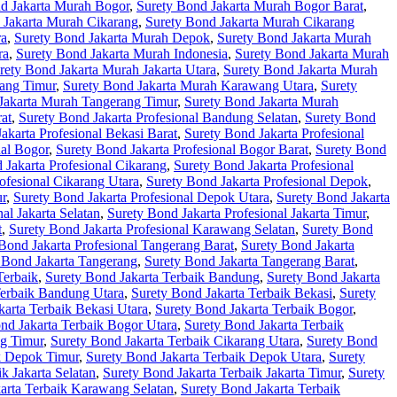
d Jakarta Murah Bogor
,
Surety Bond Jakarta Murah Bogor Barat
,
 Jakarta Murah Cikarang
,
Surety Bond Jakarta Murah Cikarang
ra
,
Surety Bond Jakarta Murah Depok
,
Surety Bond Jakarta Murah
ra
,
Surety Bond Jakarta Murah Indonesia
,
Surety Bond Jakarta Murah
rety Bond Jakarta Murah Jakarta Utara
,
Surety Bond Jakarta Murah
ang Timur
,
Surety Bond Jakarta Murah Karawang Utara
,
Surety
Jakarta Murah Tangerang Timur
,
Surety Bond Jakarta Murah
at
,
Surety Bond Jakarta Profesional Bandung Selatan
,
Surety Bond
akarta Profesional Bekasi Barat
,
Surety Bond Jakarta Profesional
nal Bogor
,
Surety Bond Jakarta Profesional Bogor Barat
,
Surety Bond
 Jakarta Profesional Cikarang
,
Surety Bond Jakarta Profesional
ofesional Cikarang Utara
,
Surety Bond Jakarta Profesional Depok
,
ur
,
Surety Bond Jakarta Profesional Depok Utara
,
Surety Bond Jakarta
al Jakarta Selatan
,
Surety Bond Jakarta Profesional Jakarta Timur
,
t
,
Surety Bond Jakarta Profesional Karawang Selatan
,
Surety Bond
Bond Jakarta Profesional Tangerang Barat
,
Surety Bond Jakarta
 Bond Jakarta Tangerang
,
Surety Bond Jakarta Tangerang Barat
,
Terbaik
,
Surety Bond Jakarta Terbaik Bandung
,
Surety Bond Jakarta
Terbaik Bandung Utara
,
Surety Bond Jakarta Terbaik Bekasi
,
Surety
karta Terbaik Bekasi Utara
,
Surety Bond Jakarta Terbaik Bogor
,
nd Jakarta Terbaik Bogor Utara
,
Surety Bond Jakarta Terbaik
ng Timur
,
Surety Bond Jakarta Terbaik Cikarang Utara
,
Surety Bond
k Depok Timur
,
Surety Bond Jakarta Terbaik Depok Utara
,
Surety
k Jakarta Selatan
,
Surety Bond Jakarta Terbaik Jakarta Timur
,
Surety
arta Terbaik Karawang Selatan
,
Surety Bond Jakarta Terbaik