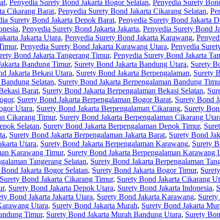
at
,
Penyedia Surety Bond Jakarta Bogor Selatan
,
Penyedia Surety Bon
ta Cikarang Barat
,
Penyedia Surety Bond Jakarta Cikarang Selatan
,
Pe
ia Surety Bond Jakarta Depok Barat
,
Penyedia Surety Bond Jakarta D
onesia
,
Penyedia Surety Bond Jakarta Jakarta
,
Penyedia Surety Bond Ja
karta Jakarta Utara
,
Penyedia Surety Bond Jakarta Karawang
,
Penyed
Timur
,
Penyedia Surety Bond Jakarta Karawang Utara
,
Penyedia Suret
rety Bond Jakarta Tangerang Timur
,
Penyedia Surety Bond Jakarta Ta
Jakarta Bandung Timur
,
Surety Bond Jakarta Bandung Utara
,
Surety B
d Jakarta Bekasi Utara
,
Surety Bond Jakarta Berpengalaman
,
Surety 
 Bandung Selatan
,
Surety Bond Jakarta Berpengalaman Bandung Timu
Bekasi Barat
,
Surety Bond Jakarta Berpengalaman Bekasi Selatan
,
Sur
ogor
,
Surety Bond Jakarta Berpengalaman Bogor Barat
,
Surety Bond J
ogor Utara
,
Surety Bond Jakarta Berpengalaman Cikarang
,
Surety Bon
an Cikarang Timur
,
Surety Bond Jakarta Berpengalaman Cikarang Utar
epok Selatan
,
Surety Bond Jakarta Berpengalaman Depok Timur
,
Sure
ta
,
Surety Bond Jakarta Berpengalaman Jakarta Barat
,
Surety Bond Jak
karta Utara
,
Surety Bond Jakarta Berpengalaman Karawang
,
Surety B
aman Karawang Timur
,
Surety Bond Jakarta Berpengalaman Karawang 
ngalaman Tangerang Selatan
,
Surety Bond Jakarta Berpengalaman Tan
 Bond Jakarta Bogor Selatan
,
Surety Bond Jakarta Bogor Timur
,
Suret
Surety Bond Jakarta Cikarang Timur
,
Surety Bond Jakarta Cikarang Ut
ur
,
Surety Bond Jakarta Depok Utara
,
Surety Bond Jakarta Indonesia
,
S
ety Bond Jakarta Jakarta Utara
,
Surety Bond Jakarta Karawang
,
Surety
 Karawang Utara
,
Surety Bond Jakarta Murah
,
Surety Bond Jakarta Mu
Bandung Timur
,
Surety Bond Jakarta Murah Bandung Utara
,
Surety Bon