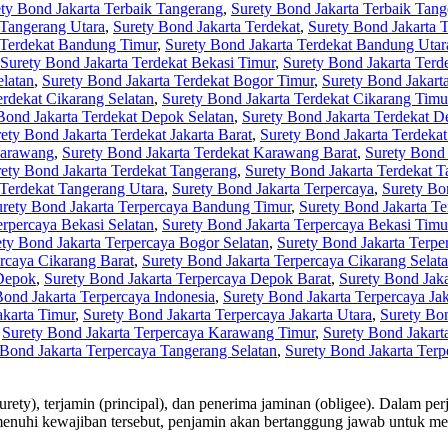
ty Bond Jakarta Terbaik Tangerang
,
Surety Bond Jakarta Terbaik Tang
 Tangerang Utara
,
Surety Bond Jakarta Terdekat
,
Surety Bond Jakarta 
 Terdekat Bandung Timur
,
Surety Bond Jakarta Terdekat Bandung Utar
Surety Bond Jakarta Terdekat Bekasi Timur
,
Surety Bond Jakarta Terd
elatan
,
Surety Bond Jakarta Terdekat Bogor Timur
,
Surety Bond Jakart
erdekat Cikarang Selatan
,
Surety Bond Jakarta Terdekat Cikarang Timu
Bond Jakarta Terdekat Depok Selatan
,
Surety Bond Jakarta Terdekat 
ety Bond Jakarta Terdekat Jakarta Barat
,
Surety Bond Jakarta Terdekat 
Karawang
,
Surety Bond Jakarta Terdekat Karawang Barat
,
Surety Bond 
ety Bond Jakarta Terdekat Tangerang
,
Surety Bond Jakarta Terdekat T
 Terdekat Tangerang Utara
,
Surety Bond Jakarta Terpercaya
,
Surety Bo
rety Bond Jakarta Terpercaya Bandung Timur
,
Surety Bond Jakarta T
erpercaya Bekasi Selatan
,
Surety Bond Jakarta Terpercaya Bekasi Timu
ty Bond Jakarta Terpercaya Bogor Selatan
,
Surety Bond Jakarta Terpe
rcaya Cikarang Barat
,
Surety Bond Jakarta Terpercaya Cikarang Selat
 Depok
,
Surety Bond Jakarta Terpercaya Depok Barat
,
Surety Bond Jaka
Bond Jakarta Terpercaya Indonesia
,
Surety Bond Jakarta Terpercaya Jak
akarta Timur
,
Surety Bond Jakarta Terpercaya Jakarta Utara
,
Surety Bo
,
Surety Bond Jakarta Terpercaya Karawang Timur
,
Surety Bond Jakart
 Bond Jakarta Terpercaya Tangerang Selatan
,
Surety Bond Jakarta Ter
surety), terjamin (principal), dan penerima jaminan (obligee). Dalam 
menuhi kewajiban tersebut, penjamin akan bertanggung jawab untuk me