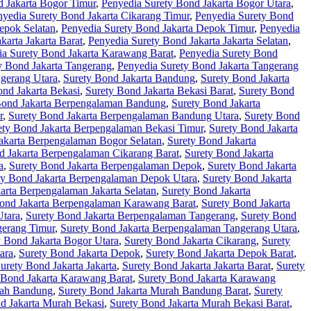
d Jakarta Bogor Timur
,
Penyedia Surety Bond Jakarta Bogor Utara
,
nyedia Surety Bond Jakarta Cikarang Timur
,
Penyedia Surety Bond
epok Selatan
,
Penyedia Surety Bond Jakarta Depok Timur
,
Penyedia
karta Jakarta Barat
,
Penyedia Surety Bond Jakarta Jakarta Selatan
,
ia Surety Bond Jakarta Karawang Barat
,
Penyedia Surety Bond
y Bond Jakarta Tangerang
,
Penyedia Surety Bond Jakarta Tangerang
ngerang Utara
,
Surety Bond Jakarta Bandung
,
Surety Bond Jakarta
ond Jakarta Bekasi
,
Surety Bond Jakarta Bekasi Barat
,
Surety Bond
Bond Jakarta Berpengalaman Bandung
,
Surety Bond Jakarta
r
,
Surety Bond Jakarta Berpengalaman Bandung Utara
,
Surety Bond
ety Bond Jakarta Berpengalaman Bekasi Timur
,
Surety Bond Jakarta
akarta Berpengalaman Bogor Selatan
,
Surety Bond Jakarta
d Jakarta Berpengalaman Cikarang Barat
,
Surety Bond Jakarta
a
,
Surety Bond Jakarta Berpengalaman Depok
,
Surety Bond Jakarta
ty Bond Jakarta Berpengalaman Depok Utara
,
Surety Bond Jakarta
arta Berpengalaman Jakarta Selatan
,
Surety Bond Jakarta
ond Jakarta Berpengalaman Karawang Barat
,
Surety Bond Jakarta
Utara
,
Surety Bond Jakarta Berpengalaman Tangerang
,
Surety Bond
gerang Timur
,
Surety Bond Jakarta Berpengalaman Tangerang Utara
,
y Bond Jakarta Bogor Utara
,
Surety Bond Jakarta Cikarang
,
Surety
ara
,
Surety Bond Jakarta Depok
,
Surety Bond Jakarta Depok Barat
,
urety Bond Jakarta Jakarta
,
Surety Bond Jakarta Jakarta Barat
,
Surety
 Bond Jakarta Karawang Barat
,
Surety Bond Jakarta Karawang
rah Bandung
,
Surety Bond Jakarta Murah Bandung Barat
,
Surety
d Jakarta Murah Bekasi
,
Surety Bond Jakarta Murah Bekasi Barat
,