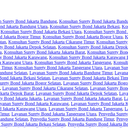
n Surety Bond Jakarta Bandung
,
Konsultan Surety Bond Jakarta Band
nd Jakarta Bandung Utara
,
Konsultan Surety Bond Jakarta Bekasi
,
Kon
,
Konsultan Surety Bond Jakarta Bekasi Utara
,
Konsultan Surety Bond 
d Jakarta Bogor Timur
,
Konsultan Surety Bond Jakarta Bogor Utara
,
K
atan
,
Konsultan Surety Bond Jakarta Cikarang Timur
,
Konsultan Surety
ty Bond Jakarta Depok Selatan
,
Konsultan Surety Bond Jakarta Depok
a
,
Konsultan Surety Bond Jakarta Jakarta Barat
,
Konsultan Surety Bond
ty Bond Jakarta Karawang
,
Konsultan Surety Bond Jakarta Karawang 
ta Karawang Utara
,
Konsultan Surety Bond Jakarta Tangerang
,
Konsult
g Timur
,
Konsultan Surety Bond Jakarta Tangerang Utara
,
Layanan Sur
andung Selatan
,
Layanan Surety Bond Jakarta Bandung Timur
,
Layana
ond Jakarta Bekasi Selatan
,
Layanan Surety Bond Jakarta Bekasi Tim
urety Bond Jakarta Bogor Selatan
,
Layanan Surety Bond Jakarta Bogo
,
Layanan Surety Bond Jakarta Cikarang Selatan
,
Layanan Surety Bond
karta Depok Barat
,
Layanan Surety Bond Jakarta Depok Selatan
,
Laya
y Bond Jakarta Jakarta
,
Layanan Surety Bond Jakarta Jakarta Barat
,
La
yanan Surety Bond Jakarta Karawang
,
Layanan Surety Bond Jakarta 
 Jakarta Karawang Utara
,
Layanan Surety Bond Jakarta Tangerang
,
L
Timur
,
Layanan Surety Bond Jakarta Tangerang Utara
,
Penyedia Surety
Bandung Selatan
,
Penyedia Surety Bond Jakarta Bandung Timur
,
Penye
 Surety Bond Jakarta Bekasi Selatan
,
Penyedia Surety Bond Jakarta Be