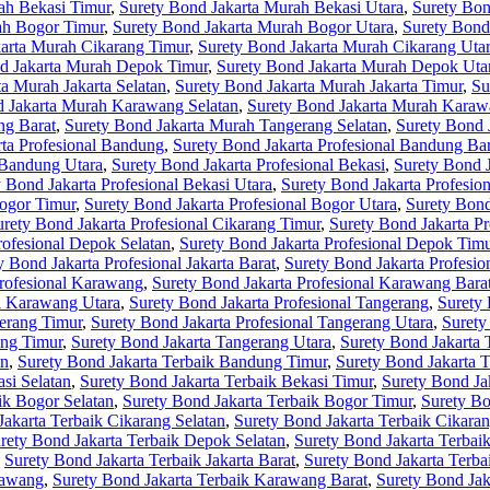
ah Bekasi Timur
,
Surety Bond Jakarta Murah Bekasi Utara
,
Surety Bon
ah Bogor Timur
,
Surety Bond Jakarta Murah Bogor Utara
,
Surety Bond
arta Murah Cikarang Timur
,
Surety Bond Jakarta Murah Cikarang Uta
d Jakarta Murah Depok Timur
,
Surety Bond Jakarta Murah Depok Uta
a Murah Jakarta Selatan
,
Surety Bond Jakarta Murah Jakarta Timur
,
Su
d Jakarta Murah Karawang Selatan
,
Surety Bond Jakarta Murah Karaw
ng Barat
,
Surety Bond Jakarta Murah Tangerang Selatan
,
Surety Bond 
rta Profesional Bandung
,
Surety Bond Jakarta Profesional Bandung Bar
 Bandung Utara
,
Surety Bond Jakarta Profesional Bekasi
,
Surety Bond J
 Bond Jakarta Profesional Bekasi Utara
,
Surety Bond Jakarta Profesio
Bogor Timur
,
Surety Bond Jakarta Profesional Bogor Utara
,
Surety Bond
urety Bond Jakarta Profesional Cikarang Timur
,
Surety Bond Jakarta Pr
rofesional Depok Selatan
,
Surety Bond Jakarta Profesional Depok Tim
y Bond Jakarta Profesional Jakarta Barat
,
Surety Bond Jakarta Profesion
Profesional Karawang
,
Surety Bond Jakarta Profesional Karawang Bara
al Karawang Utara
,
Surety Bond Jakarta Profesional Tangerang
,
Surety 
gerang Timur
,
Surety Bond Jakarta Profesional Tangerang Utara
,
Surety
ang Timur
,
Surety Bond Jakarta Tangerang Utara
,
Surety Bond Jakarta 
an
,
Surety Bond Jakarta Terbaik Bandung Timur
,
Surety Bond Jakarta 
si Selatan
,
Surety Bond Jakarta Terbaik Bekasi Timur
,
Surety Bond Ja
ik Bogor Selatan
,
Surety Bond Jakarta Terbaik Bogor Timur
,
Surety Bo
Jakarta Terbaik Cikarang Selatan
,
Surety Bond Jakarta Terbaik Cikara
rety Bond Jakarta Terbaik Depok Selatan
,
Surety Bond Jakarta Terbai
,
Surety Bond Jakarta Terbaik Jakarta Barat
,
Surety Bond Jakarta Terbai
rawang
,
Surety Bond Jakarta Terbaik Karawang Barat
,
Surety Bond Jak