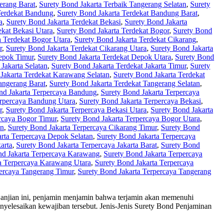
erang Barat
,
Surety Bond Jakarta Terbaik Tangerang Selatan
,
Surety
Terdekat Bandung
,
Surety Bond Jakarta Terdekat Bandung Barat
,
a
,
Surety Bond Jakarta Terdekat Bekasi
,
Surety Bond Jakarta
ekat Bekasi Utara
,
Surety Bond Jakarta Terdekat Bogor
,
Surety Bond
a Terdekat Bogor Utara
,
Surety Bond Jakarta Terdekat Cikarang
,
r
,
Surety Bond Jakarta Terdekat Cikarang Utara
,
Surety Bond Jakarta
Depok Timur
,
Surety Bond Jakarta Terdekat Depok Utara
,
Surety Bond
Jakarta Selatan
,
Surety Bond Jakarta Terdekat Jakarta Timur
,
Surety
Jakarta Terdekat Karawang Selatan
,
Surety Bond Jakarta Terdekat
angerang Barat
,
Surety Bond Jakarta Terdekat Tangerang Selatan
,
nd Jakarta Terpercaya Bandung
,
Surety Bond Jakarta Terpercaya
erpercaya Bandung Utara
,
Surety Bond Jakarta Terpercaya Bekasi
,
r
,
Surety Bond Jakarta Terpercaya Bekasi Utara
,
Surety Bond Jakarta
rcaya Bogor Timur
,
Surety Bond Jakarta Terpercaya Bogor Utara
,
an
,
Surety Bond Jakarta Terpercaya Cikarang Timur
,
Surety Bond
rta Terpercaya Depok Selatan
,
Surety Bond Jakarta Terpercaya
arta
,
Surety Bond Jakarta Terpercaya Jakarta Barat
,
Surety Bond
nd Jakarta Terpercaya Karawang
,
Surety Bond Jakarta Terpercaya
a Terpercaya Karawang Utara
,
Surety Bond Jakarta Terpercaya
percaya Tangerang Timur
,
Surety Bond Jakarta Terpercaya Tangerang
perjanjian ini, penjamin menjamin bahwa terjamin akan memenuhi
nyelesaikan kewajiban tersebut. Jenis-Jenis Surety Bond Penjaminan