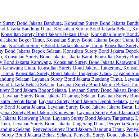
n Surety Bond Jakarta Bandung
,
Konsultan Surety Bond Jakarta Band
nd Jakarta Bandung Utara
,
Konsultan Surety Bond Jakarta Bekasi
,
Kon
,
Konsultan Surety Bond Jakarta Bekasi Utara
,
Konsultan Surety Bond 
d Jakarta Bogor Timur
,
Konsultan Surety Bond Jakarta Bogor Utara
,
K
atan
,
Konsultan Surety Bond Jakarta Cikarang Timur
,
Konsultan Surety
ty Bond Jakarta Depok Selatan
,
Konsultan Surety Bond Jakarta Depok
a
,
Konsultan Surety Bond Jakarta Jakarta Barat
,
Konsultan Surety Bond
ty Bond Jakarta Karawang
,
Konsultan Surety Bond Jakarta Karawang 
ta Karawang Utara
,
Konsultan Surety Bond Jakarta Tangerang
,
Konsult
g Timur
,
Konsultan Surety Bond Jakarta Tangerang Utara
,
Layanan Sur
andung Selatan
,
Layanan Surety Bond Jakarta Bandung Timur
,
Layana
ond Jakarta Bekasi Selatan
,
Layanan Surety Bond Jakarta Bekasi Tim
urety Bond Jakarta Bogor Selatan
,
Layanan Surety Bond Jakarta Bogo
,
Layanan Surety Bond Jakarta Cikarang Selatan
,
Layanan Surety Bond
karta Depok Barat
,
Layanan Surety Bond Jakarta Depok Selatan
,
Laya
y Bond Jakarta Jakarta
,
Layanan Surety Bond Jakarta Jakarta Barat
,
La
yanan Surety Bond Jakarta Karawang
,
Layanan Surety Bond Jakarta 
 Jakarta Karawang Utara
,
Layanan Surety Bond Jakarta Tangerang
,
L
Timur
,
Layanan Surety Bond Jakarta Tangerang Utara
,
Penyedia Surety
Bandung Selatan
,
Penyedia Surety Bond Jakarta Bandung Timur
,
Penye
 Surety Bond Jakarta Bekasi Selatan
,
Penyedia Surety Bond Jakarta Be