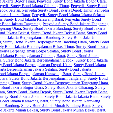
d Jakarta Bogor Timur
,
Penyedia Surety Bond Jakarta Bogor Utara
,
nyedia Surety Bond Jakarta Cikarang Timur
,
Penyedia Surety Bond
epok Selatan
,
Penyedia Surety Bond Jakarta Depok Timur
,
Penyedia
karta Jakarta Barat
,
Penyedia Surety Bond Jakarta Jakarta Selatan
,
ia Surety Bond Jakarta Karawang Barat
,
Penyedia Surety Bond
y Bond Jakarta Tangerang
,
Penyedia Surety Bond Jakarta Tangerang
ngerang Utara
,
Surety Bond Jakarta Bandung
,
Surety Bond Jakarta
ond Jakarta Bekasi
,
Surety Bond Jakarta Bekasi Barat
,
Surety Bond
Bond Jakarta Berpengalaman Bandung
,
Surety Bond Jakarta
r
,
Surety Bond Jakarta Berpengalaman Bandung Utara
,
Surety Bond
ety Bond Jakarta Berpengalaman Bekasi Timur
,
Surety Bond Jakarta
akarta Berpengalaman Bogor Selatan
,
Surety Bond Jakarta
d Jakarta Berpengalaman Cikarang Barat
,
Surety Bond Jakarta
a
,
Surety Bond Jakarta Berpengalaman Depok
,
Surety Bond Jakarta
ty Bond Jakarta Berpengalaman Depok Utara
,
Surety Bond Jakarta
arta Berpengalaman Jakarta Selatan
,
Surety Bond Jakarta
ond Jakarta Berpengalaman Karawang Barat
,
Surety Bond Jakarta
Utara
,
Surety Bond Jakarta Berpengalaman Tangerang
,
Surety Bond
gerang Timur
,
Surety Bond Jakarta Berpengalaman Tangerang Utara
,
y Bond Jakarta Bogor Utara
,
Surety Bond Jakarta Cikarang
,
Surety
ara
,
Surety Bond Jakarta Depok
,
Surety Bond Jakarta Depok Barat
,
urety Bond Jakarta Jakarta
,
Surety Bond Jakarta Jakarta Barat
,
Surety
 Bond Jakarta Karawang Barat
,
Surety Bond Jakarta Karawang
rah Bandung
,
Surety Bond Jakarta Murah Bandung Barat
,
Surety
d Jakarta Murah Bekasi
,
Surety Bond Jakarta Murah Bekasi Barat
,