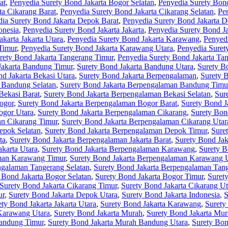
at
,
Penyedia Surety Bond Jakarta Bogor Selatan
,
Penyedia Surety Bon
ta Cikarang Barat
,
Penyedia Surety Bond Jakarta Cikarang Selatan
,
Pe
ia Surety Bond Jakarta Depok Barat
,
Penyedia Surety Bond Jakarta D
onesia
,
Penyedia Surety Bond Jakarta Jakarta
,
Penyedia Surety Bond Ja
karta Jakarta Utara
,
Penyedia Surety Bond Jakarta Karawang
,
Penyed
Timur
,
Penyedia Surety Bond Jakarta Karawang Utara
,
Penyedia Suret
rety Bond Jakarta Tangerang Timur
,
Penyedia Surety Bond Jakarta Ta
Jakarta Bandung Timur
,
Surety Bond Jakarta Bandung Utara
,
Surety B
d Jakarta Bekasi Utara
,
Surety Bond Jakarta Berpengalaman
,
Surety 
 Bandung Selatan
,
Surety Bond Jakarta Berpengalaman Bandung Timu
Bekasi Barat
,
Surety Bond Jakarta Berpengalaman Bekasi Selatan
,
Sur
ogor
,
Surety Bond Jakarta Berpengalaman Bogor Barat
,
Surety Bond J
ogor Utara
,
Surety Bond Jakarta Berpengalaman Cikarang
,
Surety Bon
an Cikarang Timur
,
Surety Bond Jakarta Berpengalaman Cikarang Utar
epok Selatan
,
Surety Bond Jakarta Berpengalaman Depok Timur
,
Sure
ta
,
Surety Bond Jakarta Berpengalaman Jakarta Barat
,
Surety Bond Jak
karta Utara
,
Surety Bond Jakarta Berpengalaman Karawang
,
Surety B
aman Karawang Timur
,
Surety Bond Jakarta Berpengalaman Karawang 
ngalaman Tangerang Selatan
,
Surety Bond Jakarta Berpengalaman Tan
 Bond Jakarta Bogor Selatan
,
Surety Bond Jakarta Bogor Timur
,
Suret
Surety Bond Jakarta Cikarang Timur
,
Surety Bond Jakarta Cikarang Ut
ur
,
Surety Bond Jakarta Depok Utara
,
Surety Bond Jakarta Indonesia
,
S
ety Bond Jakarta Jakarta Utara
,
Surety Bond Jakarta Karawang
,
Surety
 Karawang Utara
,
Surety Bond Jakarta Murah
,
Surety Bond Jakarta Mu
Bandung Timur
,
Surety Bond Jakarta Murah Bandung Utara
,
Surety Bon