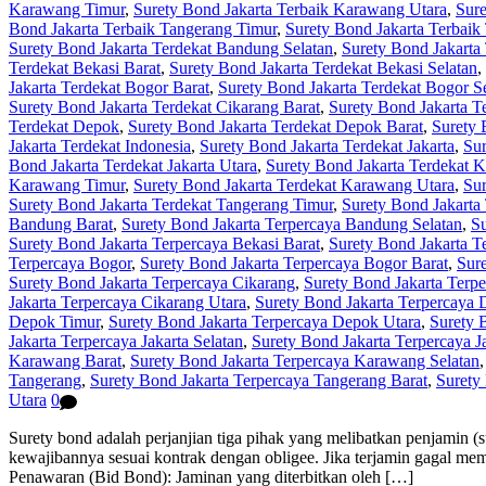
Karawang Timur
,
Surety Bond Jakarta Terbaik Karawang Utara
,
Sure
Bond Jakarta Terbaik Tangerang Timur
,
Surety Bond Jakarta Terbaik
Surety Bond Jakarta Terdekat Bandung Selatan
,
Surety Bond Jakarta
Terdekat Bekasi Barat
,
Surety Bond Jakarta Terdekat Bekasi Selatan
,
Jakarta Terdekat Bogor Barat
,
Surety Bond Jakarta Terdekat Bogor S
Surety Bond Jakarta Terdekat Cikarang Barat
,
Surety Bond Jakarta T
Terdekat Depok
,
Surety Bond Jakarta Terdekat Depok Barat
,
Surety 
Jakarta Terdekat Indonesia
,
Surety Bond Jakarta Terdekat Jakarta
,
Sur
Bond Jakarta Terdekat Jakarta Utara
,
Surety Bond Jakarta Terdekat 
Karawang Timur
,
Surety Bond Jakarta Terdekat Karawang Utara
,
Sur
Surety Bond Jakarta Terdekat Tangerang Timur
,
Surety Bond Jakarta
Bandung Barat
,
Surety Bond Jakarta Terpercaya Bandung Selatan
,
Su
Surety Bond Jakarta Terpercaya Bekasi Barat
,
Surety Bond Jakarta T
Terpercaya Bogor
,
Surety Bond Jakarta Terpercaya Bogor Barat
,
Sure
Surety Bond Jakarta Terpercaya Cikarang
,
Surety Bond Jakarta Terpe
Jakarta Terpercaya Cikarang Utara
,
Surety Bond Jakarta Terpercaya
Depok Timur
,
Surety Bond Jakarta Terpercaya Depok Utara
,
Surety 
Jakarta Terpercaya Jakarta Selatan
,
Surety Bond Jakarta Terpercaya J
Karawang Barat
,
Surety Bond Jakarta Terpercaya Karawang Selatan
Tangerang
,
Surety Bond Jakarta Terpercaya Tangerang Barat
,
Surety
Utara
0
Surety bond adalah perjanjian tiga pihak yang melibatkan penjamin (
kewajibannya sesuai kontrak dengan obligee. Jika terjamin gagal me
Penawaran (Bid Bond): Jaminan yang diterbitkan oleh […]