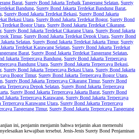
erang Barat
,
Surety Bond Jakarta Terbaik Tangerang Selatan
,
Surety
Terdekat Bandung
,
Surety Bond Jakarta Terdekat Bandung Barat
,
a
,
Surety Bond Jakarta Terdekat Bekasi
,
Surety Bond Jakarta
ekat Bekasi Utara
,
Surety Bond Jakarta Terdekat Bogor
,
Surety Bond
a Terdekat Bogor Utara
,
Surety Bond Jakarta Terdekat Cikarang
,
r
,
Surety Bond Jakarta Terdekat Cikarang Utara
,
Surety Bond Jakarta
Depok Timur
,
Surety Bond Jakarta Terdekat Depok Utara
,
Surety Bond
Jakarta Selatan
,
Surety Bond Jakarta Terdekat Jakarta Timur
,
Surety
Jakarta Terdekat Karawang Selatan
,
Surety Bond Jakarta Terdekat
angerang Barat
,
Surety Bond Jakarta Terdekat Tangerang Selatan
,
nd Jakarta Terpercaya Bandung
,
Surety Bond Jakarta Terpercaya
erpercaya Bandung Utara
,
Surety Bond Jakarta Terpercaya Bekasi
,
r
,
Surety Bond Jakarta Terpercaya Bekasi Utara
,
Surety Bond Jakarta
rcaya Bogor Timur
,
Surety Bond Jakarta Terpercaya Bogor Utara
,
an
,
Surety Bond Jakarta Terpercaya Cikarang Timur
,
Surety Bond
rta Terpercaya Depok Selatan
,
Surety Bond Jakarta Terpercaya
arta
,
Surety Bond Jakarta Terpercaya Jakarta Barat
,
Surety Bond
nd Jakarta Terpercaya Karawang
,
Surety Bond Jakarta Terpercaya
a Terpercaya Karawang Utara
,
Surety Bond Jakarta Terpercaya
percaya Tangerang Timur
,
Surety Bond Jakarta Terpercaya Tangerang
perjanjian ini, penjamin menjamin bahwa terjamin akan memenuhi
nyelesaikan kewajiban tersebut. Jenis-Jenis Surety Bond Penjaminan