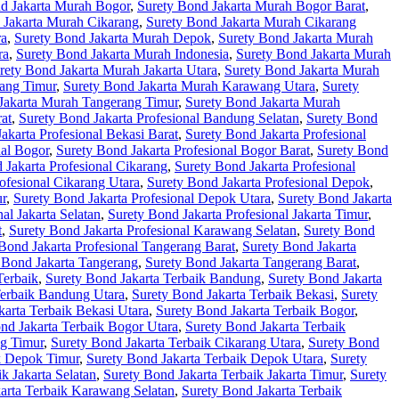
d Jakarta Murah Bogor
,
Surety Bond Jakarta Murah Bogor Barat
,
 Jakarta Murah Cikarang
,
Surety Bond Jakarta Murah Cikarang
ra
,
Surety Bond Jakarta Murah Depok
,
Surety Bond Jakarta Murah
ra
,
Surety Bond Jakarta Murah Indonesia
,
Surety Bond Jakarta Murah
rety Bond Jakarta Murah Jakarta Utara
,
Surety Bond Jakarta Murah
ang Timur
,
Surety Bond Jakarta Murah Karawang Utara
,
Surety
Jakarta Murah Tangerang Timur
,
Surety Bond Jakarta Murah
at
,
Surety Bond Jakarta Profesional Bandung Selatan
,
Surety Bond
akarta Profesional Bekasi Barat
,
Surety Bond Jakarta Profesional
nal Bogor
,
Surety Bond Jakarta Profesional Bogor Barat
,
Surety Bond
 Jakarta Profesional Cikarang
,
Surety Bond Jakarta Profesional
ofesional Cikarang Utara
,
Surety Bond Jakarta Profesional Depok
,
ur
,
Surety Bond Jakarta Profesional Depok Utara
,
Surety Bond Jakarta
al Jakarta Selatan
,
Surety Bond Jakarta Profesional Jakarta Timur
,
t
,
Surety Bond Jakarta Profesional Karawang Selatan
,
Surety Bond
Bond Jakarta Profesional Tangerang Barat
,
Surety Bond Jakarta
 Bond Jakarta Tangerang
,
Surety Bond Jakarta Tangerang Barat
,
Terbaik
,
Surety Bond Jakarta Terbaik Bandung
,
Surety Bond Jakarta
Terbaik Bandung Utara
,
Surety Bond Jakarta Terbaik Bekasi
,
Surety
karta Terbaik Bekasi Utara
,
Surety Bond Jakarta Terbaik Bogor
,
nd Jakarta Terbaik Bogor Utara
,
Surety Bond Jakarta Terbaik
ng Timur
,
Surety Bond Jakarta Terbaik Cikarang Utara
,
Surety Bond
k Depok Timur
,
Surety Bond Jakarta Terbaik Depok Utara
,
Surety
k Jakarta Selatan
,
Surety Bond Jakarta Terbaik Jakarta Timur
,
Surety
arta Terbaik Karawang Selatan
,
Surety Bond Jakarta Terbaik