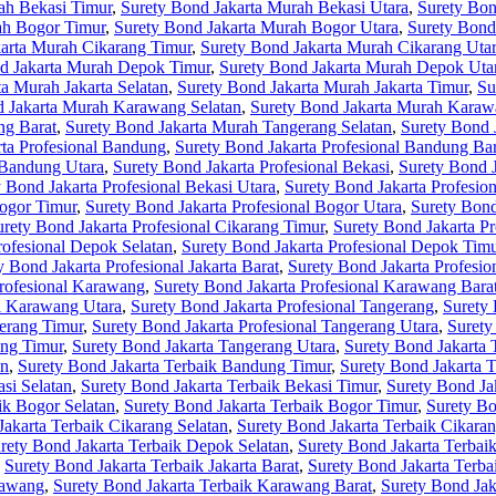
ah Bekasi Timur
,
Surety Bond Jakarta Murah Bekasi Utara
,
Surety Bon
ah Bogor Timur
,
Surety Bond Jakarta Murah Bogor Utara
,
Surety Bond
arta Murah Cikarang Timur
,
Surety Bond Jakarta Murah Cikarang Uta
d Jakarta Murah Depok Timur
,
Surety Bond Jakarta Murah Depok Uta
a Murah Jakarta Selatan
,
Surety Bond Jakarta Murah Jakarta Timur
,
Su
d Jakarta Murah Karawang Selatan
,
Surety Bond Jakarta Murah Karaw
ng Barat
,
Surety Bond Jakarta Murah Tangerang Selatan
,
Surety Bond 
rta Profesional Bandung
,
Surety Bond Jakarta Profesional Bandung Bar
 Bandung Utara
,
Surety Bond Jakarta Profesional Bekasi
,
Surety Bond J
 Bond Jakarta Profesional Bekasi Utara
,
Surety Bond Jakarta Profesio
Bogor Timur
,
Surety Bond Jakarta Profesional Bogor Utara
,
Surety Bond
urety Bond Jakarta Profesional Cikarang Timur
,
Surety Bond Jakarta Pr
rofesional Depok Selatan
,
Surety Bond Jakarta Profesional Depok Tim
y Bond Jakarta Profesional Jakarta Barat
,
Surety Bond Jakarta Profesion
Profesional Karawang
,
Surety Bond Jakarta Profesional Karawang Bara
al Karawang Utara
,
Surety Bond Jakarta Profesional Tangerang
,
Surety 
gerang Timur
,
Surety Bond Jakarta Profesional Tangerang Utara
,
Surety
ang Timur
,
Surety Bond Jakarta Tangerang Utara
,
Surety Bond Jakarta 
an
,
Surety Bond Jakarta Terbaik Bandung Timur
,
Surety Bond Jakarta 
si Selatan
,
Surety Bond Jakarta Terbaik Bekasi Timur
,
Surety Bond Ja
ik Bogor Selatan
,
Surety Bond Jakarta Terbaik Bogor Timur
,
Surety Bo
Jakarta Terbaik Cikarang Selatan
,
Surety Bond Jakarta Terbaik Cikara
rety Bond Jakarta Terbaik Depok Selatan
,
Surety Bond Jakarta Terbai
,
Surety Bond Jakarta Terbaik Jakarta Barat
,
Surety Bond Jakarta Terbai
rawang
,
Surety Bond Jakarta Terbaik Karawang Barat
,
Surety Bond Jak