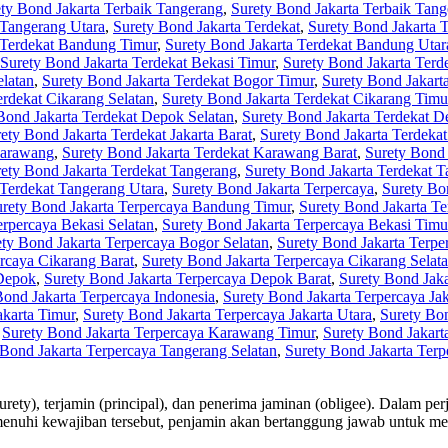
ty Bond Jakarta Terbaik Tangerang
,
Surety Bond Jakarta Terbaik Tang
 Tangerang Utara
,
Surety Bond Jakarta Terdekat
,
Surety Bond Jakarta 
 Terdekat Bandung Timur
,
Surety Bond Jakarta Terdekat Bandung Utar
Surety Bond Jakarta Terdekat Bekasi Timur
,
Surety Bond Jakarta Terd
elatan
,
Surety Bond Jakarta Terdekat Bogor Timur
,
Surety Bond Jakart
erdekat Cikarang Selatan
,
Surety Bond Jakarta Terdekat Cikarang Timu
Bond Jakarta Terdekat Depok Selatan
,
Surety Bond Jakarta Terdekat 
ety Bond Jakarta Terdekat Jakarta Barat
,
Surety Bond Jakarta Terdekat 
Karawang
,
Surety Bond Jakarta Terdekat Karawang Barat
,
Surety Bond 
ety Bond Jakarta Terdekat Tangerang
,
Surety Bond Jakarta Terdekat T
 Terdekat Tangerang Utara
,
Surety Bond Jakarta Terpercaya
,
Surety Bo
rety Bond Jakarta Terpercaya Bandung Timur
,
Surety Bond Jakarta T
erpercaya Bekasi Selatan
,
Surety Bond Jakarta Terpercaya Bekasi Timu
ty Bond Jakarta Terpercaya Bogor Selatan
,
Surety Bond Jakarta Terpe
rcaya Cikarang Barat
,
Surety Bond Jakarta Terpercaya Cikarang Selat
 Depok
,
Surety Bond Jakarta Terpercaya Depok Barat
,
Surety Bond Jaka
Bond Jakarta Terpercaya Indonesia
,
Surety Bond Jakarta Terpercaya Jak
akarta Timur
,
Surety Bond Jakarta Terpercaya Jakarta Utara
,
Surety Bo
,
Surety Bond Jakarta Terpercaya Karawang Timur
,
Surety Bond Jakart
 Bond Jakarta Terpercaya Tangerang Selatan
,
Surety Bond Jakarta Ter
surety), terjamin (principal), dan penerima jaminan (obligee). Dalam 
menuhi kewajiban tersebut, penjamin akan bertanggung jawab untuk me