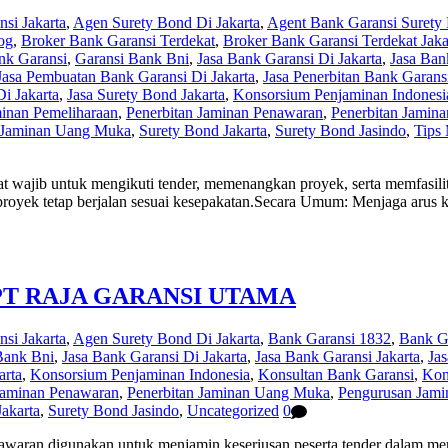
si Jakarta
,
Agen Surety Bond Di Jakarta
,
Agent Bank Garansi Surety
og
,
Broker Bank Garansi Terdekat
,
Broker Bank Garansi Terdekat Jaka
nk Garansi
,
Garansi Bank Bni
,
Jasa Bank Garansi Di Jakarta
,
Jasa Ban
Jasa Pembuatan Bank Garansi Di Jakarta
,
Jasa Penerbitan Bank Garans
i Jakarta
,
Jasa Surety Bond Jakarta
,
Konsorsium Penjaminan Indonesi
minan Pemeliharaan
,
Penerbitan Jaminan Penawaran
,
Penerbitan Jamin
 Jaminan Uang Muka
,
Surety Bond Jakarta
,
Surety Bond Jasindo
,
Tips
at wajib untuk mengikuti tender, memenangkan proyek, serta memfasil
 proyek tetap berjalan sesuai kesepakatan.Secara Umum: Menjaga arus ka
PT RAJA GARANSI UTAMA
si Jakarta
,
Agen Surety Bond Di Jakarta
,
Bank Garansi 1832
,
Bank Ga
Bank Bni
,
Jasa Bank Garansi Di Jakarta
,
Jasa Bank Garansi Jakarta
,
Ja
arta
,
Konsorsium Penjaminan Indonesia
,
Konsultan Bank Garansi
,
Kon
Jaminan Penawaran
,
Penerbitan Jaminan Uang Muka
,
Pengurusan Jami
akarta
,
Surety Bond Jasindo
,
Uncategorized
0
waran digunakan untuk menjamin keseriusan peserta tender dalam men