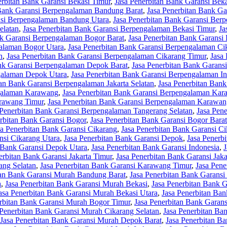
erbitan Bank Garansi Bekasi Timur
,
Jasa Penerbitan Bank Garansi Beka
 Bank Garansi Berpengalaman Bandung Barat
,
Jasa Penerbitan Bank G
nsi Berpengalaman Bandung Utara
,
Jasa Penerbitan Bank Garansi Ber
elatan
,
Jasa Penerbitan Bank Garansi Berpengalaman Bekasi Timur
,
Ja
nk Garansi Berpengalaman Bogor Barat
,
Jasa Penerbitan Bank Garansi
galaman Bogor Utara
,
Jasa Penerbitan Bank Garansi Berpengalaman Ci
n
,
Jasa Penerbitan Bank Garansi Berpengalaman Cikarang Timur
,
Jasa
ank Garansi Berpengalaman Depok Barat
,
Jasa Penerbitan Bank Garans
galaman Depok Utara
,
Jasa Penerbitan Bank Garansi Berpengalaman I
tan Bank Garansi Berpengalaman Jakarta Selatan
,
Jasa Penerbitan Bank
ngalaman Karawang
,
Jasa Penerbitan Bank Garansi Berpengalaman Kar
arawang Timur
,
Jasa Penerbitan Bank Garansi Berpengalaman Karawan
 Penerbitan Bank Garansi Berpengalaman Tangerang Selatan
,
Jasa Pen
erbitan Bank Garansi Bogor
,
Jasa Penerbitan Bank Garansi Bogor Barat
sa Penerbitan Bank Garansi Cikarang
,
Jasa Penerbitan Bank Garansi Ci
nsi Cikarang Utara
,
Jasa Penerbitan Bank Garansi Depok
,
Jasa Penerb
n Bank Garansi Depok Utara
,
Jasa Penerbitan Bank Garansi Indonesia
,
J
erbitan Bank Garansi Jakarta Timur
,
Jasa Penerbitan Bank Garansi Jaka
ang Selatan
,
Jasa Penerbitan Bank Garansi Karawang Timur
,
Jasa Pen
tan Bank Garansi Murah Bandung Barat
,
Jasa Penerbitan Bank Garans
a
,
Jasa Penerbitan Bank Garansi Murah Bekasi
,
Jasa Penerbitan Bank 
asa Penerbitan Bank Garansi Murah Bekasi Utara
,
Jasa Penerbitan Ba
erbitan Bank Garansi Murah Bogor Timur
,
Jasa Penerbitan Bank Garan
 Penerbitan Bank Garansi Murah Cikarang Selatan
,
Jasa Penerbitan Ba
Jasa Penerbitan Bank Garansi Murah Depok Barat
,
Jasa Penerbitan B