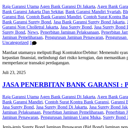
Raja Garansi Utama
Agen Bank Garansi Di Jakarta
,
Agen Bank Garan
Bank Garansi Jakarta Dan Sekitar
,
Bank Garansi Mandiri Syariah
,
Bl
Garansi Bni
,
Contoh Bank Garansi Mandiri
,
Contoh Surat Kontra Ba
Bank Garansi Surety Bond
,
Jasa Bank Garansi Surety Bond Jakarta
,
Garansi Non Cholletral Jakarta
,
Jasa Surety Bond
,
Jasa Surety Bond D
Surety Bond
,
News
,
Penerbitan Jaminan Pelaksanaan
,
Penerbitan Ja
Jaminan Pemeliharaan
,
Pengurusan Jaminan Penawaran
,
Pengurusan
Uncategorized
1
Manfaat utamanya meliputi:Bagi Kontraktor/Debitur: Memenuhi syar
kepastian finansial, melindungi dari risiko kerugian, dan memastikan
memperlancar transaksi perdagangan.
Juli 23, 2025
JASA PENERBITAN BANK GARANSI : 
Raja Garansi Utama
Agen Bank Garansi Di Jakarta
,
Agen Bank Garan
Bank Garansi Mandiri
,
Contoh Surat Kontra Bank Garansi
,
Garansi 
Jasa Surety Bond
,
Jasa Surety Bond Di Jakarta
,
Jasa Surety Bond Jak
Jaminan Pelaksanaan
,
Penerbitan Jaminan Pemeliharaan
,
Penerbitan 
Jaminan Penawaran
,
Pengurusan Jaminan Uang Muka
,
Surety Bond J
Jenis-jenis Surety Bond Jaminan Penawaran (Bid Bond) Jaminan pena