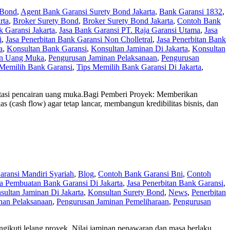
 Bond
,
Agent Bank Garansi Surety Bond Jakarta
,
Bank Garansi 1832
,
rta
,
Broker Surety Bond
,
Broker Surety Bond Jakarta
,
Contoh Bank
k Garansi Jakarta
,
Jasa Bank Garansi PT. Raja Garansi Utama
,
Jasa
i
,
Jasa Penerbitan Bank Garansi Non Cholletral
,
Jasa Penerbitan Bank
a
,
Konsultan Bank Garansi
,
Konsultan Jaminan Di Jakarta
,
Konsultan
an Uang Muka
,
Pengurusan Jaminan Pelaksanaan
,
Pengurusan
 Memilih Bank Garansi
,
Tips Memilih Bank Garansi Di Jakarta
,
itasi pencairan uang muka.Bagi Pemberi Proyek: Memberikan
s (cash flow) agar tetap lancar, membangun kredibilitas bisnis, dan
ransi Mandiri Syariah
,
Blog
,
Contoh Bank Garansi Bni
,
Contoh
sa Pembuatan Bank Garansi Di Jakarta
,
Jasa Penerbitan Bank Garansi
,
sultan Jaminan Di Jakarta
,
Konsultan Surety Bond
,
News
,
Penerbitan
nan Pelaksanaan
,
Pengurusan Jaminan Pemeliharaan
,
Pengurusan
gikuti lelang proyek. Nilai jaminan penawaran dan masa berlaku