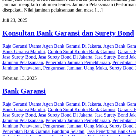
jaminan mengikuti dokumen tender. Jaminan Pelaksanaan (Performan
disepakati. Nilai jaminan pelaksanaan dan masa […]
Juli 23, 2025
Konsultan Bank Garansi dan Surety Bond
Raja Garansi Utama
Agen Bank Garansi Di Jakarta
,
Agen Bank Garan
Bank Garansi Mandiri
,
Contoh Surat Kontra Bank Garansi
,
Garansi 
Jasa Surety Bond
,
Jasa Surety Bond Di Jakarta
,
Jasa Surety Bond Jak
Jaminan Pelaksanaan
,
Penerbitan Jaminan Pemeliharaan
,
Penerbitan 
Jaminan Penawaran
,
Pengurusan Jaminan Uang Muka
,
Surety Bond J
Februari 13, 2025
Bank Garansi
Raja Garansi Utama
Agen Bank Garansi Di Jakarta
,
Agen Bank Garan
Bank Garansi Mandiri
,
Contoh Surat Kontra Bank Garansi
,
Garansi 
Jasa Surety Bond
,
Jasa Surety Bond Di Jakarta
,
Jasa Surety Bond Jak
Jaminan Pelaksanaan
,
Penerbitan Jaminan Pemeliharaan
,
Penerbitan 
Jaminan Penawaran
,
Pengurusan Jaminan Uang Muka
,
Surety Bond J
Penerbitan Bank Garansi Bandung Selatan
,
Jasa Penerbitan Bank Ga