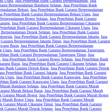
si Utara
,
Jasa Penerbitan Bank Garansi Berpengalaman
,
Jasa
aransi Berpengalaman Bandung Selatan
,
Jasa Penerbitan Bank
pengalaman Bekasi
,
Jasa Penerbitan Bank Garansi Berpengalaman
sa Penerbitan Bank Garansi Berpengalaman Bekasi Utara
,
Jasa
 Berpengalaman Bogor Selatan
,
Jasa Penerbitan Bank Garansi
karang
,
Jasa Penerbitan Bank Garansi Berpengalaman Cikarang
 Penerbitan Bank Garansi Berpengalaman Cikarang Utara
,
Jasa
i Berpengalaman Depok Selatan
,
Jasa Penerbitan Bank Garansi
ndonesia
,
Jasa Penerbitan Bank Garansi Berpengalaman Jakarta
,
Jasa
 Garansi Berpengalaman Jakarta Timur
,
Jasa Penerbitan Bank Garansi
awang Barat
,
Jasa Penerbitan Bank Garansi Berpengalaman
g Utara
,
Jasa Penerbitan Bank Garansi Berpengalaman Tangerang
,
erbitan Bank Garansi Berpengalaman Tangerang Timur
,
Jasa
,
Jasa Penerbitan Bank Garansi Bogor Selatan
,
Jasa Penerbitan Bank
karang Barat
,
Jasa Penerbitan Bank Garansi Cikarang Selatan
,
Jasa
itan Bank Garansi Depok Barat
,
Jasa Penerbitan Bank Garansi Depok
asa Penerbitan Bank Garansi Jakarta
,
Jasa Penerbitan Bank Garansi
rta Utara
,
Jasa Penerbitan Bank Garansi Karawang
,
Jasa Penerbitan
erbitan Bank Garansi Karawang Utara
,
Jasa Penerbitan Bank Garansi
i Murah Bandung Selatan
,
Jasa Penerbitan Bank Garansi Murah
Garansi Murah Bekasi Barat
,
Jasa Penerbitan Bank Garansi Murah
nk Garansi Murah Bogor
,
Jasa Penerbitan Bank Garansi Murah Bogor
si Murah Bogor Utara
,
Jasa Penerbitan Bank Garansi Murah
nk Garansi Murah Cikarang Timur
,
Jasa Penerbitan Bank Garansi
ank Garansi Murah Depok Selatan
,
Jasa Penerbitan Bank Garansi