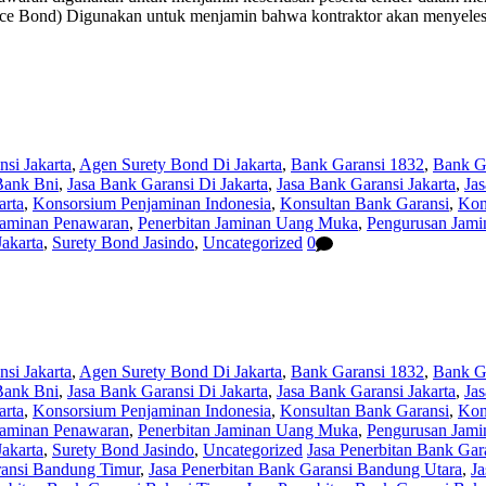
ce Bond) Digunakan untuk menjamin bahwa kontraktor akan menyelesai
si Jakarta
,
Agen Surety Bond Di Jakarta
,
Bank Garansi 1832
,
Bank Ga
Bank Bni
,
Jasa Bank Garansi Di Jakarta
,
Jasa Bank Garansi Jakarta
,
Ja
arta
,
Konsorsium Penjaminan Indonesia
,
Konsultan Bank Garansi
,
Kon
Jaminan Penawaran
,
Penerbitan Jaminan Uang Muka
,
Pengurusan Jami
akarta
,
Surety Bond Jasindo
,
Uncategorized
0
si Jakarta
,
Agen Surety Bond Di Jakarta
,
Bank Garansi 1832
,
Bank Ga
Bank Bni
,
Jasa Bank Garansi Di Jakarta
,
Jasa Bank Garansi Jakarta
,
Ja
arta
,
Konsorsium Penjaminan Indonesia
,
Konsultan Bank Garansi
,
Kon
Jaminan Penawaran
,
Penerbitan Jaminan Uang Muka
,
Pengurusan Jami
akarta
,
Surety Bond Jasindo
,
Uncategorized
Jasa Penerbitan Bank Ga
ransi Bandung Timur
,
Jasa Penerbitan Bank Garansi Bandung Utara
,
Ja