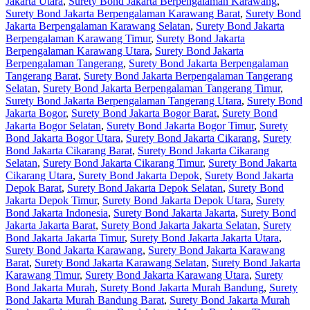
Jakarta Utara
,
Surety Bond Jakarta Berpengalaman Karawang
,
Surety Bond Jakarta Berpengalaman Karawang Barat
,
Surety Bond
Jakarta Berpengalaman Karawang Selatan
,
Surety Bond Jakarta
Berpengalaman Karawang Timur
,
Surety Bond Jakarta
Berpengalaman Karawang Utara
,
Surety Bond Jakarta
Berpengalaman Tangerang
,
Surety Bond Jakarta Berpengalaman
Tangerang Barat
,
Surety Bond Jakarta Berpengalaman Tangerang
Selatan
,
Surety Bond Jakarta Berpengalaman Tangerang Timur
,
Surety Bond Jakarta Berpengalaman Tangerang Utara
,
Surety Bond
Jakarta Bogor
,
Surety Bond Jakarta Bogor Barat
,
Surety Bond
Jakarta Bogor Selatan
,
Surety Bond Jakarta Bogor Timur
,
Surety
Bond Jakarta Bogor Utara
,
Surety Bond Jakarta Cikarang
,
Surety
Bond Jakarta Cikarang Barat
,
Surety Bond Jakarta Cikarang
Selatan
,
Surety Bond Jakarta Cikarang Timur
,
Surety Bond Jakarta
Cikarang Utara
,
Surety Bond Jakarta Depok
,
Surety Bond Jakarta
Depok Barat
,
Surety Bond Jakarta Depok Selatan
,
Surety Bond
Jakarta Depok Timur
,
Surety Bond Jakarta Depok Utara
,
Surety
Bond Jakarta Indonesia
,
Surety Bond Jakarta Jakarta
,
Surety Bond
Jakarta Jakarta Barat
,
Surety Bond Jakarta Jakarta Selatan
,
Surety
Bond Jakarta Jakarta Timur
,
Surety Bond Jakarta Jakarta Utara
,
Surety Bond Jakarta Karawang
,
Surety Bond Jakarta Karawang
Barat
,
Surety Bond Jakarta Karawang Selatan
,
Surety Bond Jakarta
Karawang Timur
,
Surety Bond Jakarta Karawang Utara
,
Surety
Bond Jakarta Murah
,
Surety Bond Jakarta Murah Bandung
,
Surety
Bond Jakarta Murah Bandung Barat
,
Surety Bond Jakarta Murah