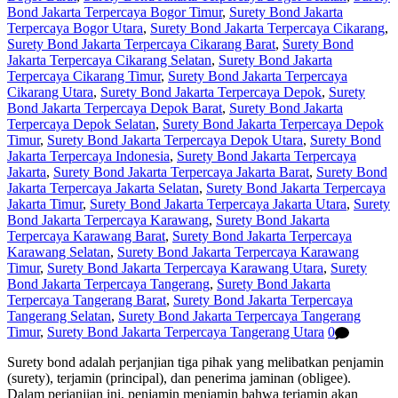
Bond Jakarta Terpercaya Bogor Timur
,
Surety Bond Jakarta
Terpercaya Bogor Utara
,
Surety Bond Jakarta Terpercaya Cikarang
,
Surety Bond Jakarta Terpercaya Cikarang Barat
,
Surety Bond
Jakarta Terpercaya Cikarang Selatan
,
Surety Bond Jakarta
Terpercaya Cikarang Timur
,
Surety Bond Jakarta Terpercaya
Cikarang Utara
,
Surety Bond Jakarta Terpercaya Depok
,
Surety
Bond Jakarta Terpercaya Depok Barat
,
Surety Bond Jakarta
Terpercaya Depok Selatan
,
Surety Bond Jakarta Terpercaya Depok
Timur
,
Surety Bond Jakarta Terpercaya Depok Utara
,
Surety Bond
Jakarta Terpercaya Indonesia
,
Surety Bond Jakarta Terpercaya
Jakarta
,
Surety Bond Jakarta Terpercaya Jakarta Barat
,
Surety Bond
Jakarta Terpercaya Jakarta Selatan
,
Surety Bond Jakarta Terpercaya
Jakarta Timur
,
Surety Bond Jakarta Terpercaya Jakarta Utara
,
Surety
Bond Jakarta Terpercaya Karawang
,
Surety Bond Jakarta
Terpercaya Karawang Barat
,
Surety Bond Jakarta Terpercaya
Karawang Selatan
,
Surety Bond Jakarta Terpercaya Karawang
Timur
,
Surety Bond Jakarta Terpercaya Karawang Utara
,
Surety
Bond Jakarta Terpercaya Tangerang
,
Surety Bond Jakarta
Terpercaya Tangerang Barat
,
Surety Bond Jakarta Terpercaya
Tangerang Selatan
,
Surety Bond Jakarta Terpercaya Tangerang
Timur
,
Surety Bond Jakarta Terpercaya Tangerang Utara
0
Surety bond adalah perjanjian tiga pihak yang melibatkan penjamin
(surety), terjamin (principal), dan penerima jaminan (obligee).
Dalam perjanjian ini, penjamin menjamin bahwa terjamin akan