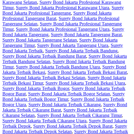
Karawang Selatan
,
Surety Bond Jakarta Profesional Karawang
Timur
,
Surety Bond Jakarta Profesional Karawang Utara
,
Surety
Bond Jakarta Profesional Tangerang
,
Surety Bond Jakarta
Profesional Tangerang Barat
,
Surety Bond Jakarta Profesional
Tangerang Selatan
,
Surety Bond Jakarta Profesional Tangerang
Timur
,
Surety Bond Jakarta Profesional Tangerang Utara
,
Surety
Bond Jakarta Tangerang
,
Surety Bond Jakarta Tangerang Barat
,
Surety Bond Jakarta Tangerang Selatan
,
Surety Bond Jakarta
Tangerang Timur
,
Surety Bond Jakarta Tangerang Utara
,
Surety
Bond Jakarta Terbaik
,
Surety Bond Jakarta Terbaik Bandung
,
Surety Bond Jakarta Terbaik Bandung Barat
,
Surety Bond Jakarta
Terbaik Bandung Selatan
,
Surety Bond Jakarta Terbaik Bandung
Timur
,
Surety Bond Jakarta Terbaik Bandung Utara
,
Surety Bond
Jakarta Terbaik Bekasi
,
Surety Bond Jakarta Terbaik Bekasi Barat
,
Surety Bond Jakarta Terbaik Bekasi Selatan
,
Surety Bond Jakarta
Terbaik Bekasi Timur
,
Surety Bond Jakarta Terbaik Bekasi Utara
,
Surety Bond Jakarta Terbaik Bogor
,
Surety Bond Jakarta Terbaik
Bogor Barat
,
Surety Bond Jakarta Terbaik Bogor Selatan
,
Surety
Bond Jakarta Terbaik Bogor Timur
,
Surety Bond Jakarta Terbaik
Bogor Utara
,
Surety Bond Jakarta Terbaik Cikarang
,
Surety Bond
Jakarta Terbaik Cikarang Barat
,
Surety Bond Jakarta Terbaik
Cikarang Selatan
,
Surety Bond Jakarta Terbaik Cikarang Timur
,
Surety Bond Jakarta Terbaik Cikarang Utara
,
Surety Bond Jakarta
Terbaik Depok
,
Surety Bond Jakarta Terbaik Depok Barat
,
Surety
Bond Jakarta Terbaik Depok Selatan
,
Surety Bond Jakarta Terbaik