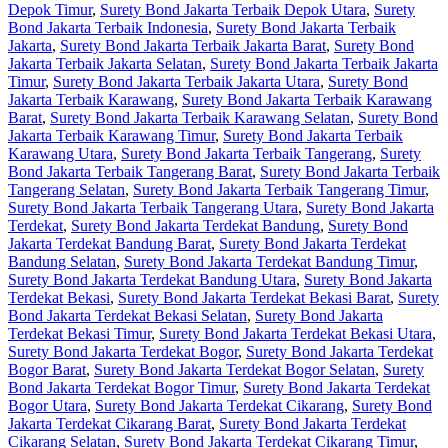
Depok Timur
,
Surety Bond Jakarta Terbaik Depok Utara
,
Surety
Bond Jakarta Terbaik Indonesia
,
Surety Bond Jakarta Terbaik
Jakarta
,
Surety Bond Jakarta Terbaik Jakarta Barat
,
Surety Bond
Jakarta Terbaik Jakarta Selatan
,
Surety Bond Jakarta Terbaik Jakarta
Timur
,
Surety Bond Jakarta Terbaik Jakarta Utara
,
Surety Bond
Jakarta Terbaik Karawang
,
Surety Bond Jakarta Terbaik Karawang
Barat
,
Surety Bond Jakarta Terbaik Karawang Selatan
,
Surety Bond
Jakarta Terbaik Karawang Timur
,
Surety Bond Jakarta Terbaik
Karawang Utara
,
Surety Bond Jakarta Terbaik Tangerang
,
Surety
Bond Jakarta Terbaik Tangerang Barat
,
Surety Bond Jakarta Terbaik
Tangerang Selatan
,
Surety Bond Jakarta Terbaik Tangerang Timur
,
Surety Bond Jakarta Terbaik Tangerang Utara
,
Surety Bond Jakarta
Terdekat
,
Surety Bond Jakarta Terdekat Bandung
,
Surety Bond
Jakarta Terdekat Bandung Barat
,
Surety Bond Jakarta Terdekat
Bandung Selatan
,
Surety Bond Jakarta Terdekat Bandung Timur
,
Surety Bond Jakarta Terdekat Bandung Utara
,
Surety Bond Jakarta
Terdekat Bekasi
,
Surety Bond Jakarta Terdekat Bekasi Barat
,
Surety
Bond Jakarta Terdekat Bekasi Selatan
,
Surety Bond Jakarta
Terdekat Bekasi Timur
,
Surety Bond Jakarta Terdekat Bekasi Utara
,
Surety Bond Jakarta Terdekat Bogor
,
Surety Bond Jakarta Terdekat
Bogor Barat
,
Surety Bond Jakarta Terdekat Bogor Selatan
,
Surety
Bond Jakarta Terdekat Bogor Timur
,
Surety Bond Jakarta Terdekat
Bogor Utara
,
Surety Bond Jakarta Terdekat Cikarang
,
Surety Bond
Jakarta Terdekat Cikarang Barat
,
Surety Bond Jakarta Terdekat
Cikarang Selatan
,
Surety Bond Jakarta Terdekat Cikarang Timur
,