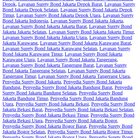
Depok
,
Layanan Surety Bond Jakarta Depok Barat
,
Layanan Surety
Bond Jakarta Depok Selatan
,
Layanan Surety Bond Jakarta Depok
Timur
,
Layanan Surety Bond Jakarta Depok Utara
,
Layanan Surety
Bond Jakarta Indonesia
,
Layanan Surety Bond Jakarta Jakarta
,
Layanan Surety Bond Jakarta Jakarta Barat
,
Layanan Surety Bond
Jakarta Jakarta Selatan
,
Layanan Surety Bond Jakarta Jakarta Timur
,
Layanan Surety Bond Jakarta Jakarta Utara
,
Layanan Surety Bond
Jakarta Karawang
,
Layanan Surety Bond Jakarta Karawang Barat
,
Layanan Surety Bond Jakarta Karawang Selatan
,
Layanan Surety
Bond Jakarta Karawang Timur
,
Layanan Surety Bond Jakarta
Karawang Utara
,
Layanan Surety Bond Jakarta Tangerang
,
Layanan Surety Bond Jakarta Tangerang Barat
,
Layanan Surety
Bond Jakarta Tangerang Selatan
,
Layanan Surety Bond Jakarta
Tangerang Timur
,
Layanan Surety Bond Jakarta Tangerang Utara
,
Penyedia Surety Bond Jakarta
,
Penyedia Surety Bond Jakarta
Bandung
,
Penyedia Surety Bond Jakarta Bandung Barat
,
Penyedia
Surety Bond Jakarta Bandung Selatan
,
Penyedia Surety Bond
Jakarta Bandung Timur
,
Penyedia Surety Bond Jakarta Bandung
Utara
,
Penyedia Surety Bond Jakarta Bekasi
,
Penyedia Surety Bond
Jakarta Bekasi Barat
,
Penyedia Surety Bond Jakarta Bekasi Selatan
,
Penyedia Surety Bond Jakarta Bekasi Timur
,
Penyedia Surety Bond
Jakarta Bekasi Utara
,
Penyedia Surety Bond Jakarta Bogor
,
Penyedia Surety Bond Jakarta Bogor Barat
,
Penyedia Surety Bond
Jakarta Bogor Selatan
,
Penyedia Surety Bond Jakarta Bogor Timur
,
Penyedia Surety Bond Jakarta Bogor Utara
,
Penyedia Surety Bond