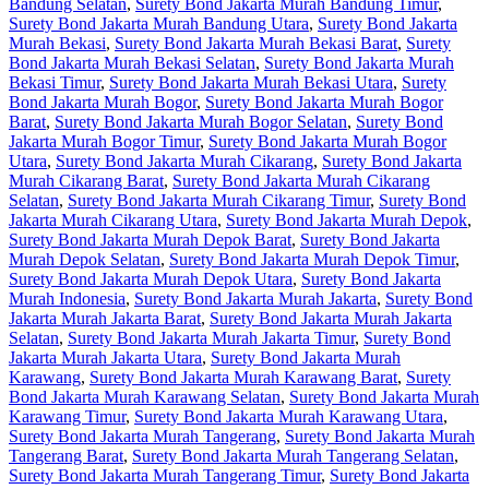
Bandung Selatan
,
Surety Bond Jakarta Murah Bandung Timur
,
Surety Bond Jakarta Murah Bandung Utara
,
Surety Bond Jakarta
Murah Bekasi
,
Surety Bond Jakarta Murah Bekasi Barat
,
Surety
Bond Jakarta Murah Bekasi Selatan
,
Surety Bond Jakarta Murah
Bekasi Timur
,
Surety Bond Jakarta Murah Bekasi Utara
,
Surety
Bond Jakarta Murah Bogor
,
Surety Bond Jakarta Murah Bogor
Barat
,
Surety Bond Jakarta Murah Bogor Selatan
,
Surety Bond
Jakarta Murah Bogor Timur
,
Surety Bond Jakarta Murah Bogor
Utara
,
Surety Bond Jakarta Murah Cikarang
,
Surety Bond Jakarta
Murah Cikarang Barat
,
Surety Bond Jakarta Murah Cikarang
Selatan
,
Surety Bond Jakarta Murah Cikarang Timur
,
Surety Bond
Jakarta Murah Cikarang Utara
,
Surety Bond Jakarta Murah Depok
,
Surety Bond Jakarta Murah Depok Barat
,
Surety Bond Jakarta
Murah Depok Selatan
,
Surety Bond Jakarta Murah Depok Timur
,
Surety Bond Jakarta Murah Depok Utara
,
Surety Bond Jakarta
Murah Indonesia
,
Surety Bond Jakarta Murah Jakarta
,
Surety Bond
Jakarta Murah Jakarta Barat
,
Surety Bond Jakarta Murah Jakarta
Selatan
,
Surety Bond Jakarta Murah Jakarta Timur
,
Surety Bond
Jakarta Murah Jakarta Utara
,
Surety Bond Jakarta Murah
Karawang
,
Surety Bond Jakarta Murah Karawang Barat
,
Surety
Bond Jakarta Murah Karawang Selatan
,
Surety Bond Jakarta Murah
Karawang Timur
,
Surety Bond Jakarta Murah Karawang Utara
,
Surety Bond Jakarta Murah Tangerang
,
Surety Bond Jakarta Murah
Tangerang Barat
,
Surety Bond Jakarta Murah Tangerang Selatan
,
Surety Bond Jakarta Murah Tangerang Timur
,
Surety Bond Jakarta