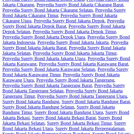
Jakarta Cikarang
,
Penyedia Surety Bond Jakarta Cikarang Barat
,
Penyedia Surety Bond Jakarta Cikarang Selatan
,
Penyedia Surety
Bond Jakarta Cikarang Timur
,
Penyedia Surety Bond Jakarta
Cikarang Utara
,
Penyedia Surety Bond Jakarta Depok
,
Penyedia
Surety Bond Jakarta Depok Barat
,
Penyedia Surety Bond Jakarta
Depok Selatan
,
Penyedia Surety Bond Jakarta Depok Timur
,
Penyedia Surety Bond Jakarta Depok Utara
,
Penyedia Surety Bond
Jakarta Indonesia
,
Penyedia Surety Bond Jakarta Jakarta
,
Penyedia
Surety Bond Jakarta Jakarta Barat
,
Penyedia Surety Bond Jakarta
Jakarta Selatan
,
Penyedia Surety Bond Jakarta Jakarta Timur
,
Penyedia Surety Bond Jakarta Jakarta Utara
,
Penyedia Surety Bond
Jakarta Karawang
,
Penyedia Surety Bond Jakarta Karawang Barat
,
Penyedia Surety Bond Jakarta Karawang Selatan
,
Penyedia Surety
Bond Jakarta Karawang Timur
,
Penyedia Surety Bond Jakarta
Karawang Utara
,
Penyedia Surety Bond Jakarta Tangerang
,
Penyedia Surety Bond Jakarta Tangerang Barat
,
Penyedia Surety
Bond Jakarta Tangerang Selatan
,
Penyedia Surety Bond Jakarta
Tangerang Timur
,
Penyedia Surety Bond Jakarta Tangerang Utara
,
Surety Bond Jakarta Bandung
,
Surety Bond Jakarta Bandung Barat
,
Surety Bond Jakarta Bandung Selatan
,
Surety Bond Jakarta
Bandung Timur
,
Surety Bond Jakarta Bandung Utara
,
Surety Bond
Jakarta Bekasi
,
Surety Bond Jakarta Bekasi Barat
,
Surety Bond
Jakarta Bekasi Selatan
,
Surety Bond Jakarta Bekasi Timur
,
Surety
Bond Jakarta Bekasi Utara
,
Surety Bond Jakarta Berpengalaman
,
Surety Bond Jakarta Berpengalaman Bandung
,
Surety Bond Jakarta