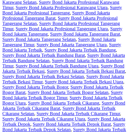
Karawang Selatan
,
Surety Bond Jakarta Profesional Karawang
Timur
,
Surety Bond Jakarta Profesional Karawang Utara
,
Surety
Bond Jakarta Profesional Tangerang
,
Surety Bond Jakarta
Profesional Tangerang Barat
,
Surety Bond Jakarta Profesional
Tangerang Selatan
,
Surety Bond Jakarta Profesional Tangerang
Timur
,
Surety Bond Jakarta Profesional Tangerang Utara
,
Surety
Bond Jakarta Tangerang
,
Surety Bond Jakarta Tangerang Barat
,
Surety Bond Jakarta Tangerang Selatan
,
Surety Bond Jakarta
Tangerang Timur
,
Surety Bond Jakarta Tangerang Utara
,
Surety
Bond Jakarta Terbaik
,
Surety Bond Jakarta Terbaik Bandung
,
Surety Bond Jakarta Terbaik Bandung Barat
,
Surety Bond Jakarta
Terbaik Bandung Selatan
,
Surety Bond Jakarta Terbaik Bandung
Timur
,
Surety Bond Jakarta Terbaik Bandung Utara
,
Surety Bond
Jakarta Terbaik Bekasi
,
Surety Bond Jakarta Terbaik Bekasi Barat
,
Surety Bond Jakarta Terbaik Bekasi Selatan
,
Surety Bond Jakarta
Terbaik Bekasi Timur
,
Surety Bond Jakarta Terbaik Bekasi Utara
,
Surety Bond Jakarta Terbaik Bogor
,
Surety Bond Jakarta Terbaik
Bogor Barat
,
Surety Bond Jakarta Terbaik Bogor Selatan
,
Surety
Bond Jakarta Terbaik Bogor Timur
,
Surety Bond Jakarta Terbaik
Bogor Utara
,
Surety Bond Jakarta Terbaik Cikarang
,
Surety Bond
Jakarta Terbaik Cikarang Barat
,
Surety Bond Jakarta Terbaik
Cikarang Selatan
,
Surety Bond Jakarta Terbaik Cikarang Timur
,
Surety Bond Jakarta Terbaik Cikarang Utara
,
Surety Bond Jakarta
Terbaik Depok
,
Surety Bond Jakarta Terbaik Depok Barat
,
Surety
Bond Jakarta Terbaik Depok Selatan
,
Surety Bond Jakarta Terbaik