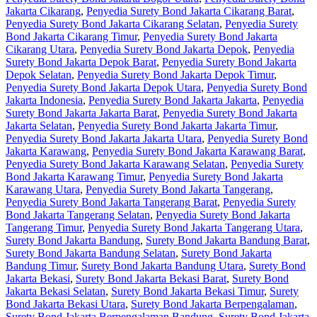
Jakarta Cikarang
,
Penyedia Surety Bond Jakarta Cikarang Barat
,
Penyedia Surety Bond Jakarta Cikarang Selatan
,
Penyedia Surety
Bond Jakarta Cikarang Timur
,
Penyedia Surety Bond Jakarta
Cikarang Utara
,
Penyedia Surety Bond Jakarta Depok
,
Penyedia
Surety Bond Jakarta Depok Barat
,
Penyedia Surety Bond Jakarta
Depok Selatan
,
Penyedia Surety Bond Jakarta Depok Timur
,
Penyedia Surety Bond Jakarta Depok Utara
,
Penyedia Surety Bond
Jakarta Indonesia
,
Penyedia Surety Bond Jakarta Jakarta
,
Penyedia
Surety Bond Jakarta Jakarta Barat
,
Penyedia Surety Bond Jakarta
Jakarta Selatan
,
Penyedia Surety Bond Jakarta Jakarta Timur
,
Penyedia Surety Bond Jakarta Jakarta Utara
,
Penyedia Surety Bond
Jakarta Karawang
,
Penyedia Surety Bond Jakarta Karawang Barat
,
Penyedia Surety Bond Jakarta Karawang Selatan
,
Penyedia Surety
Bond Jakarta Karawang Timur
,
Penyedia Surety Bond Jakarta
Karawang Utara
,
Penyedia Surety Bond Jakarta Tangerang
,
Penyedia Surety Bond Jakarta Tangerang Barat
,
Penyedia Surety
Bond Jakarta Tangerang Selatan
,
Penyedia Surety Bond Jakarta
Tangerang Timur
,
Penyedia Surety Bond Jakarta Tangerang Utara
,
Surety Bond Jakarta Bandung
,
Surety Bond Jakarta Bandung Barat
,
Surety Bond Jakarta Bandung Selatan
,
Surety Bond Jakarta
Bandung Timur
,
Surety Bond Jakarta Bandung Utara
,
Surety Bond
Jakarta Bekasi
,
Surety Bond Jakarta Bekasi Barat
,
Surety Bond
Jakarta Bekasi Selatan
,
Surety Bond Jakarta Bekasi Timur
,
Surety
Bond Jakarta Bekasi Utara
,
Surety Bond Jakarta Berpengalaman
,
Surety Bond Jakarta Berpengalaman Bandung
,
Surety Bond Jakarta