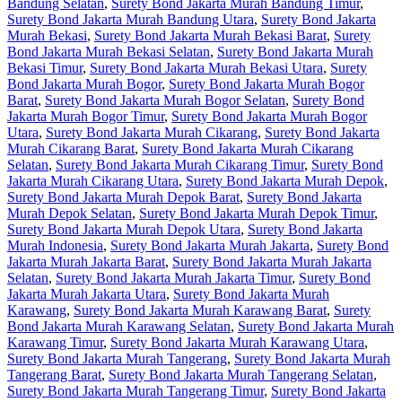
Bandung Selatan
,
Surety Bond Jakarta Murah Bandung Timur
,
Surety Bond Jakarta Murah Bandung Utara
,
Surety Bond Jakarta
Murah Bekasi
,
Surety Bond Jakarta Murah Bekasi Barat
,
Surety
Bond Jakarta Murah Bekasi Selatan
,
Surety Bond Jakarta Murah
Bekasi Timur
,
Surety Bond Jakarta Murah Bekasi Utara
,
Surety
Bond Jakarta Murah Bogor
,
Surety Bond Jakarta Murah Bogor
Barat
,
Surety Bond Jakarta Murah Bogor Selatan
,
Surety Bond
Jakarta Murah Bogor Timur
,
Surety Bond Jakarta Murah Bogor
Utara
,
Surety Bond Jakarta Murah Cikarang
,
Surety Bond Jakarta
Murah Cikarang Barat
,
Surety Bond Jakarta Murah Cikarang
Selatan
,
Surety Bond Jakarta Murah Cikarang Timur
,
Surety Bond
Jakarta Murah Cikarang Utara
,
Surety Bond Jakarta Murah Depok
,
Surety Bond Jakarta Murah Depok Barat
,
Surety Bond Jakarta
Murah Depok Selatan
,
Surety Bond Jakarta Murah Depok Timur
,
Surety Bond Jakarta Murah Depok Utara
,
Surety Bond Jakarta
Murah Indonesia
,
Surety Bond Jakarta Murah Jakarta
,
Surety Bond
Jakarta Murah Jakarta Barat
,
Surety Bond Jakarta Murah Jakarta
Selatan
,
Surety Bond Jakarta Murah Jakarta Timur
,
Surety Bond
Jakarta Murah Jakarta Utara
,
Surety Bond Jakarta Murah
Karawang
,
Surety Bond Jakarta Murah Karawang Barat
,
Surety
Bond Jakarta Murah Karawang Selatan
,
Surety Bond Jakarta Murah
Karawang Timur
,
Surety Bond Jakarta Murah Karawang Utara
,
Surety Bond Jakarta Murah Tangerang
,
Surety Bond Jakarta Murah
Tangerang Barat
,
Surety Bond Jakarta Murah Tangerang Selatan
,
Surety Bond Jakarta Murah Tangerang Timur
,
Surety Bond Jakarta