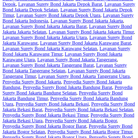
Depok
,
Layanan Surety Bond Jakarta Depok Barat
,
Layanan Surety
Bond Jakarta Depok Selatan
,
Layanan Surety Bond Jakarta Depok
Timur
,
Layanan Surety Bond Jakarta Depok Utara
,
Layanan Surety
Bond Jakarta Indonesia
,
Layanan Surety Bond Jakarta Jakarta
,
Layanan Surety Bond Jakarta Jakarta Barat
,
Layanan Surety Bond
Jakarta Jakarta Selatan
,
Layanan Surety Bond Jakarta Jakarta Timur
,
Layanan Surety Bond Jakarta Jakarta Utara
,
Layanan Surety Bond
Jakarta Karawang
,
Layanan Surety Bond Jakarta Karawang Barat
,
Layanan Surety Bond Jakarta Karawang Selatan
,
Layanan Surety
Bond Jakarta Karawang Timur
,
Layanan Surety Bond Jakarta
Karawang Utara
,
Layanan Surety Bond Jakarta Tangerang
,
Layanan Surety Bond Jakarta Tangerang Barat
,
Layanan Surety
Bond Jakarta Tangerang Selatan
,
Layanan Surety Bond Jakarta
Tangerang Timur
,
Layanan Surety Bond Jakarta Tangerang Utara
,
Penyedia Surety Bond Jakarta
,
Penyedia Surety Bond Jakarta
Bandung
,
Penyedia Surety Bond Jakarta Bandung Barat
,
Penyedia
Surety Bond Jakarta Bandung Selatan
,
Penyedia Surety Bond
Jakarta Bandung Timur
,
Penyedia Surety Bond Jakarta Bandung
Utara
,
Penyedia Surety Bond Jakarta Bekasi
,
Penyedia Surety Bond
Jakarta Bekasi Barat
,
Penyedia Surety Bond Jakarta Bekasi Selatan
,
Penyedia Surety Bond Jakarta Bekasi Timur
,
Penyedia Surety Bond
Jakarta Bekasi Utara
,
Penyedia Surety Bond Jakarta Bogor
,
Penyedia Surety Bond Jakarta Bogor Barat
,
Penyedia Surety Bond
Jakarta Bogor Selatan
,
Penyedia Surety Bond Jakarta Bogor Timur
,
Penyedia Surety Bond Jakarta Bogor Utara
,
Penyedia Surety Bond