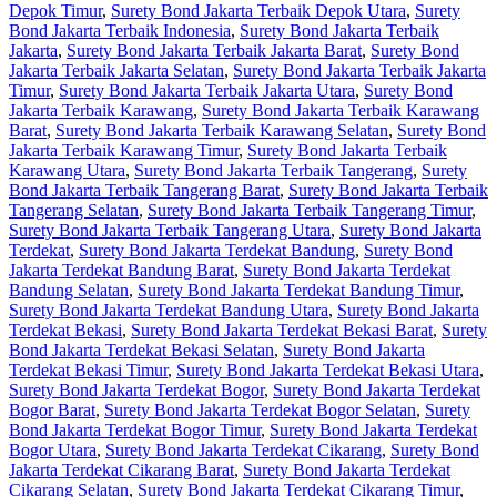
Depok Timur
,
Surety Bond Jakarta Terbaik Depok Utara
,
Surety
Bond Jakarta Terbaik Indonesia
,
Surety Bond Jakarta Terbaik
Jakarta
,
Surety Bond Jakarta Terbaik Jakarta Barat
,
Surety Bond
Jakarta Terbaik Jakarta Selatan
,
Surety Bond Jakarta Terbaik Jakarta
Timur
,
Surety Bond Jakarta Terbaik Jakarta Utara
,
Surety Bond
Jakarta Terbaik Karawang
,
Surety Bond Jakarta Terbaik Karawang
Barat
,
Surety Bond Jakarta Terbaik Karawang Selatan
,
Surety Bond
Jakarta Terbaik Karawang Timur
,
Surety Bond Jakarta Terbaik
Karawang Utara
,
Surety Bond Jakarta Terbaik Tangerang
,
Surety
Bond Jakarta Terbaik Tangerang Barat
,
Surety Bond Jakarta Terbaik
Tangerang Selatan
,
Surety Bond Jakarta Terbaik Tangerang Timur
,
Surety Bond Jakarta Terbaik Tangerang Utara
,
Surety Bond Jakarta
Terdekat
,
Surety Bond Jakarta Terdekat Bandung
,
Surety Bond
Jakarta Terdekat Bandung Barat
,
Surety Bond Jakarta Terdekat
Bandung Selatan
,
Surety Bond Jakarta Terdekat Bandung Timur
,
Surety Bond Jakarta Terdekat Bandung Utara
,
Surety Bond Jakarta
Terdekat Bekasi
,
Surety Bond Jakarta Terdekat Bekasi Barat
,
Surety
Bond Jakarta Terdekat Bekasi Selatan
,
Surety Bond Jakarta
Terdekat Bekasi Timur
,
Surety Bond Jakarta Terdekat Bekasi Utara
,
Surety Bond Jakarta Terdekat Bogor
,
Surety Bond Jakarta Terdekat
Bogor Barat
,
Surety Bond Jakarta Terdekat Bogor Selatan
,
Surety
Bond Jakarta Terdekat Bogor Timur
,
Surety Bond Jakarta Terdekat
Bogor Utara
,
Surety Bond Jakarta Terdekat Cikarang
,
Surety Bond
Jakarta Terdekat Cikarang Barat
,
Surety Bond Jakarta Terdekat
Cikarang Selatan
,
Surety Bond Jakarta Terdekat Cikarang Timur
,