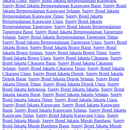
Jakarta Utara
,
Surety Bond Jakarta Berpengalaman Karawang
,
Surety Bond Jakarta Berpengalaman Karawang Barat
,
Surety Bond
Jakarta Berpengalaman Karawang Selatan
,
Surety Bond Jakarta
Berpengalaman Karawang Timur
,
Surety Bond Jakarta
Berpengalaman Karawang Utara
,
Surety Bond Jakarta
Berpengalaman Tangerang
,
Surety Bond Jakarta Berpengalaman
Tangerang Barat
,
Surety Bond Jakarta Berpengalaman Tangerang
Selatan
,
Surety Bond Jakarta Berpengalaman Tangerang Timur
,
Surety Bond Jakarta Berpengalaman Tangerang Utara
,
Surety Bond
Jakarta Bogor
,
Surety Bond Jakarta Bogor Barat
,
Surety Bond
Jakarta Bogor Selatan
,
Surety Bond Jakarta Bogor Timur
,
Surety
Bond Jakarta Bogor Utara
,
Surety Bond Jakarta Cikarang
,
Surety
Bond Jakarta Cikarang Barat
,
Surety Bond Jakarta Cikarang
Selatan
,
Surety Bond Jakarta Cikarang Timur
,
Surety Bond Jakarta
Cikarang Utara
,
Surety Bond Jakarta Depok
,
Surety Bond Jakarta
Depok Barat
,
Surety Bond Jakarta Depok Selatan
,
Surety Bond
Jakarta Depok Timur
,
Surety Bond Jakarta Depok Utara
,
Surety
Bond Jakarta Indonesia
,
Surety Bond Jakarta Jakarta
,
Surety Bond
Jakarta Jakarta Barat
,
Surety Bond Jakarta Jakarta Selatan
,
Surety
Bond Jakarta Jakarta Timur
,
Surety Bond Jakarta Jakarta Utara
,
Surety Bond Jakarta Karawang
,
Surety Bond Jakarta Karawang
Barat
,
Surety Bond Jakarta Karawang Selatan
,
Surety Bond Jakarta
Karawang Timur
,
Surety Bond Jakarta Karawang Utara
,
Surety
Bond Jakarta Murah
,
Surety Bond Jakarta Murah Bandung
,
Surety
Bond Jakarta Murah Bandung Barat
,
Surety Bond Jakarta Murah