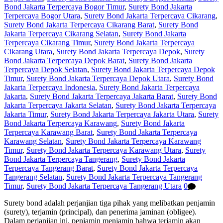
Bond Jakarta Terpercaya Bogor Timur
,
Surety Bond Jakarta
Terpercaya Bogor Utara
,
Surety Bond Jakarta Terpercaya Cikarang
,
Surety Bond Jakarta Terpercaya Cikarang Barat
,
Surety Bond
Jakarta Terpercaya Cikarang Selatan
,
Surety Bond Jakarta
Terpercaya Cikarang Timur
,
Surety Bond Jakarta Terpercaya
Cikarang Utara
,
Surety Bond Jakarta Terpercaya Depok
,
Surety
Bond Jakarta Terpercaya Depok Barat
,
Surety Bond Jakarta
Terpercaya Depok Selatan
,
Surety Bond Jakarta Terpercaya Depok
Timur
,
Surety Bond Jakarta Terpercaya Depok Utara
,
Surety Bond
Jakarta Terpercaya Indonesia
,
Surety Bond Jakarta Terpercaya
Jakarta
,
Surety Bond Jakarta Terpercaya Jakarta Barat
,
Surety Bond
Jakarta Terpercaya Jakarta Selatan
,
Surety Bond Jakarta Terpercaya
Jakarta Timur
,
Surety Bond Jakarta Terpercaya Jakarta Utara
,
Surety
Bond Jakarta Terpercaya Karawang
,
Surety Bond Jakarta
Terpercaya Karawang Barat
,
Surety Bond Jakarta Terpercaya
Karawang Selatan
,
Surety Bond Jakarta Terpercaya Karawang
Timur
,
Surety Bond Jakarta Terpercaya Karawang Utara
,
Surety
Bond Jakarta Terpercaya Tangerang
,
Surety Bond Jakarta
Terpercaya Tangerang Barat
,
Surety Bond Jakarta Terpercaya
Tangerang Selatan
,
Surety Bond Jakarta Terpercaya Tangerang
Timur
,
Surety Bond Jakarta Terpercaya Tangerang Utara
0
Surety bond adalah perjanjian tiga pihak yang melibatkan penjamin
(surety), terjamin (principal), dan penerima jaminan (obligee).
Dalam perjanjian ini, penjamin menjamin bahwa terjamin akan