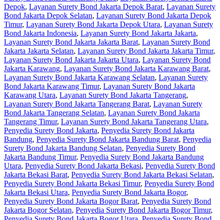
Depok
,
Layanan Surety Bond Jakarta Depok Barat
,
Layanan Surety
Bond Jakarta Depok Selatan
,
Layanan Surety Bond Jakarta Depok
Timur
,
Layanan Surety Bond Jakarta Depok Utara
,
Layanan Surety
Bond Jakarta Indonesia
,
Layanan Surety Bond Jakarta Jakarta
,
Layanan Surety Bond Jakarta Jakarta Barat
,
Layanan Surety Bond
Jakarta Jakarta Selatan
,
Layanan Surety Bond Jakarta Jakarta Timur
,
Layanan Surety Bond Jakarta Jakarta Utara
,
Layanan Surety Bond
Jakarta Karawang
,
Layanan Surety Bond Jakarta Karawang Barat
,
Layanan Surety Bond Jakarta Karawang Selatan
,
Layanan Surety
Bond Jakarta Karawang Timur
,
Layanan Surety Bond Jakarta
Karawang Utara
,
Layanan Surety Bond Jakarta Tangerang
,
Layanan Surety Bond Jakarta Tangerang Barat
,
Layanan Surety
Bond Jakarta Tangerang Selatan
,
Layanan Surety Bond Jakarta
Tangerang Timur
,
Layanan Surety Bond Jakarta Tangerang Utara
,
Penyedia Surety Bond Jakarta
,
Penyedia Surety Bond Jakarta
Bandung
,
Penyedia Surety Bond Jakarta Bandung Barat
,
Penyedia
Surety Bond Jakarta Bandung Selatan
,
Penyedia Surety Bond
Jakarta Bandung Timur
,
Penyedia Surety Bond Jakarta Bandung
Utara
,
Penyedia Surety Bond Jakarta Bekasi
,
Penyedia Surety Bond
Jakarta Bekasi Barat
,
Penyedia Surety Bond Jakarta Bekasi Selatan
,
Penyedia Surety Bond Jakarta Bekasi Timur
,
Penyedia Surety Bond
Jakarta Bekasi Utara
,
Penyedia Surety Bond Jakarta Bogor
,
Penyedia Surety Bond Jakarta Bogor Barat
,
Penyedia Surety Bond
Jakarta Bogor Selatan
,
Penyedia Surety Bond Jakarta Bogor Timur
,
Penyedia Surety Bond Jakarta Bogor Utara
,
Penyedia Surety Bond