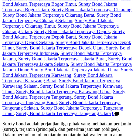
Bond Jakarta Terpercaya Bogor Timur
,
Surety Bond Jakarta
Terpercaya Bogor Utara
,
Surety Bond Jakarta Terpercaya Cikarang
,
Surety Bond Jakarta Terpercaya Cikarang Barat
,
Surety Bond
Jakarta Terpercaya Cikarang Selatan
,
Surety Bond Jakarta
Terpercaya Cikarang Timur
,
Surety Bond Jakarta Terpercaya
Cikarang Utara
,
Surety Bond Jakarta Terpercaya Depok
,
Surety
Bond Jakarta Terpercaya Depok Barat
,
Surety Bond Jakarta
Terpercaya Depok Selatan
,
Surety Bond Jakarta Terpercaya Depok
Timur
,
Surety Bond Jakarta Terpercaya Depok Utara
,
Surety Bond
Jakarta Terpercaya Indonesia
,
Surety Bond Jakarta Terpercaya
Jakarta
,
Surety Bond Jakarta Terpercaya Jakarta Barat
,
Surety Bond
Jakarta Terpercaya Jakarta Selatan
,
Surety Bond Jakarta Terpercaya
Jakarta Timur
,
Surety Bond Jakarta Terpercaya Jakarta Utara
,
Surety
Bond Jakarta Terpercaya Karawang
,
Surety Bond Jakarta
Terpercaya Karawang Barat
,
Surety Bond Jakarta Terpercaya
Karawang Selatan
,
Surety Bond Jakarta Terpercaya Karawang
Timur
,
Surety Bond Jakarta Terpercaya Karawang Utara
,
Surety
Bond Jakarta Terpercaya Tangerang
,
Surety Bond Jakarta
Terpercaya Tangerang Barat
,
Surety Bond Jakarta Terpercaya
Tangerang Selatan
,
Surety Bond Jakarta Terpercaya Tangerang
Timur
,
Surety Bond Jakarta Terpercaya Tangerang Utara
0
Surety bond adalah perjanjian tiga pihak yang melibatkan penjamin
(surety), terjamin (principal), dan penerima jaminan (obligee).
Dalam perjanjian ini, penjamin menjamin bahwa terjamin akan