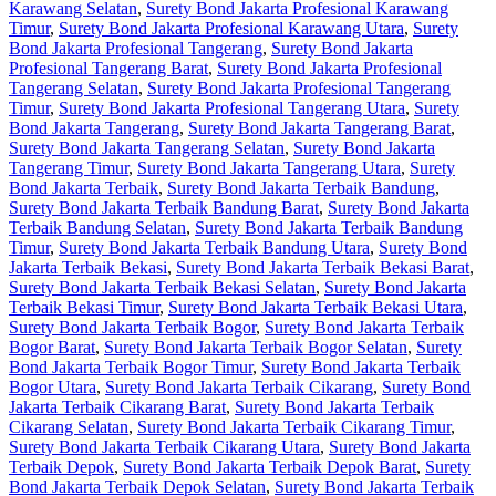
Karawang Selatan
,
Surety Bond Jakarta Profesional Karawang
Timur
,
Surety Bond Jakarta Profesional Karawang Utara
,
Surety
Bond Jakarta Profesional Tangerang
,
Surety Bond Jakarta
Profesional Tangerang Barat
,
Surety Bond Jakarta Profesional
Tangerang Selatan
,
Surety Bond Jakarta Profesional Tangerang
Timur
,
Surety Bond Jakarta Profesional Tangerang Utara
,
Surety
Bond Jakarta Tangerang
,
Surety Bond Jakarta Tangerang Barat
,
Surety Bond Jakarta Tangerang Selatan
,
Surety Bond Jakarta
Tangerang Timur
,
Surety Bond Jakarta Tangerang Utara
,
Surety
Bond Jakarta Terbaik
,
Surety Bond Jakarta Terbaik Bandung
,
Surety Bond Jakarta Terbaik Bandung Barat
,
Surety Bond Jakarta
Terbaik Bandung Selatan
,
Surety Bond Jakarta Terbaik Bandung
Timur
,
Surety Bond Jakarta Terbaik Bandung Utara
,
Surety Bond
Jakarta Terbaik Bekasi
,
Surety Bond Jakarta Terbaik Bekasi Barat
,
Surety Bond Jakarta Terbaik Bekasi Selatan
,
Surety Bond Jakarta
Terbaik Bekasi Timur
,
Surety Bond Jakarta Terbaik Bekasi Utara
,
Surety Bond Jakarta Terbaik Bogor
,
Surety Bond Jakarta Terbaik
Bogor Barat
,
Surety Bond Jakarta Terbaik Bogor Selatan
,
Surety
Bond Jakarta Terbaik Bogor Timur
,
Surety Bond Jakarta Terbaik
Bogor Utara
,
Surety Bond Jakarta Terbaik Cikarang
,
Surety Bond
Jakarta Terbaik Cikarang Barat
,
Surety Bond Jakarta Terbaik
Cikarang Selatan
,
Surety Bond Jakarta Terbaik Cikarang Timur
,
Surety Bond Jakarta Terbaik Cikarang Utara
,
Surety Bond Jakarta
Terbaik Depok
,
Surety Bond Jakarta Terbaik Depok Barat
,
Surety
Bond Jakarta Terbaik Depok Selatan
,
Surety Bond Jakarta Terbaik