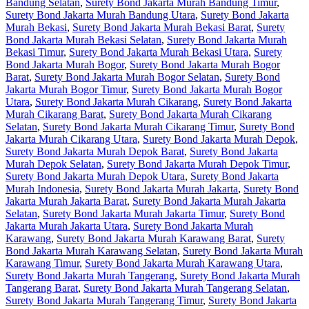
Bandung Selatan
,
Surety Bond Jakarta Murah Bandung Timur
,
Surety Bond Jakarta Murah Bandung Utara
,
Surety Bond Jakarta
Murah Bekasi
,
Surety Bond Jakarta Murah Bekasi Barat
,
Surety
Bond Jakarta Murah Bekasi Selatan
,
Surety Bond Jakarta Murah
Bekasi Timur
,
Surety Bond Jakarta Murah Bekasi Utara
,
Surety
Bond Jakarta Murah Bogor
,
Surety Bond Jakarta Murah Bogor
Barat
,
Surety Bond Jakarta Murah Bogor Selatan
,
Surety Bond
Jakarta Murah Bogor Timur
,
Surety Bond Jakarta Murah Bogor
Utara
,
Surety Bond Jakarta Murah Cikarang
,
Surety Bond Jakarta
Murah Cikarang Barat
,
Surety Bond Jakarta Murah Cikarang
Selatan
,
Surety Bond Jakarta Murah Cikarang Timur
,
Surety Bond
Jakarta Murah Cikarang Utara
,
Surety Bond Jakarta Murah Depok
,
Surety Bond Jakarta Murah Depok Barat
,
Surety Bond Jakarta
Murah Depok Selatan
,
Surety Bond Jakarta Murah Depok Timur
,
Surety Bond Jakarta Murah Depok Utara
,
Surety Bond Jakarta
Murah Indonesia
,
Surety Bond Jakarta Murah Jakarta
,
Surety Bond
Jakarta Murah Jakarta Barat
,
Surety Bond Jakarta Murah Jakarta
Selatan
,
Surety Bond Jakarta Murah Jakarta Timur
,
Surety Bond
Jakarta Murah Jakarta Utara
,
Surety Bond Jakarta Murah
Karawang
,
Surety Bond Jakarta Murah Karawang Barat
,
Surety
Bond Jakarta Murah Karawang Selatan
,
Surety Bond Jakarta Murah
Karawang Timur
,
Surety Bond Jakarta Murah Karawang Utara
,
Surety Bond Jakarta Murah Tangerang
,
Surety Bond Jakarta Murah
Tangerang Barat
,
Surety Bond Jakarta Murah Tangerang Selatan
,
Surety Bond Jakarta Murah Tangerang Timur
,
Surety Bond Jakarta