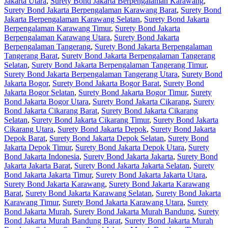
Jakarta Utara
,
Surety Bond Jakarta Berpengalaman Karawang
,
Surety Bond Jakarta Berpengalaman Karawang Barat
,
Surety Bond
Jakarta Berpengalaman Karawang Selatan
,
Surety Bond Jakarta
Berpengalaman Karawang Timur
,
Surety Bond Jakarta
Berpengalaman Karawang Utara
,
Surety Bond Jakarta
Berpengalaman Tangerang
,
Surety Bond Jakarta Berpengalaman
Tangerang Barat
,
Surety Bond Jakarta Berpengalaman Tangerang
Selatan
,
Surety Bond Jakarta Berpengalaman Tangerang Timur
,
Surety Bond Jakarta Berpengalaman Tangerang Utara
,
Surety Bond
Jakarta Bogor
,
Surety Bond Jakarta Bogor Barat
,
Surety Bond
Jakarta Bogor Selatan
,
Surety Bond Jakarta Bogor Timur
,
Surety
Bond Jakarta Bogor Utara
,
Surety Bond Jakarta Cikarang
,
Surety
Bond Jakarta Cikarang Barat
,
Surety Bond Jakarta Cikarang
Selatan
,
Surety Bond Jakarta Cikarang Timur
,
Surety Bond Jakarta
Cikarang Utara
,
Surety Bond Jakarta Depok
,
Surety Bond Jakarta
Depok Barat
,
Surety Bond Jakarta Depok Selatan
,
Surety Bond
Jakarta Depok Timur
,
Surety Bond Jakarta Depok Utara
,
Surety
Bond Jakarta Indonesia
,
Surety Bond Jakarta Jakarta
,
Surety Bond
Jakarta Jakarta Barat
,
Surety Bond Jakarta Jakarta Selatan
,
Surety
Bond Jakarta Jakarta Timur
,
Surety Bond Jakarta Jakarta Utara
,
Surety Bond Jakarta Karawang
,
Surety Bond Jakarta Karawang
Barat
,
Surety Bond Jakarta Karawang Selatan
,
Surety Bond Jakarta
Karawang Timur
,
Surety Bond Jakarta Karawang Utara
,
Surety
Bond Jakarta Murah
,
Surety Bond Jakarta Murah Bandung
,
Surety
Bond Jakarta Murah Bandung Barat
,
Surety Bond Jakarta Murah