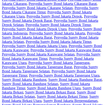
Jakarta Cikarang
,
Penyedia Surety Bond Jakarta Cikarang Barat
,
Penyedia Surety Bond Jakarta Cikarang Selatan
,
Penyedia Surety
Bond Jakarta Cikarang Timur
,
Penyedia Surety Bond Jakarta
Cikarang Utara
,
Penyedia Surety Bond Jakarta Depok
,
Penyedia
Surety Bond Jakarta Depok Barat
,
Penyedia Surety Bond Jakarta
Depok Selatan
,
Penyedia Surety Bond Jakarta Depok Timur
,
Penyedia Surety Bond Jakarta Depok Utara
,
Penyedia Surety Bond
Jakarta Indonesia
,
Penyedia Surety Bond Jakarta Jakarta
,
Penyedia
Surety Bond Jakarta Jakarta Barat
,
Penyedia Surety Bond Jakarta
Jakarta Selatan
,
Penyedia Surety Bond Jakarta Jakarta Timur
,
Penyedia Surety Bond Jakarta Jakarta Utara
,
Penyedia Surety Bond
Jakarta Karawang
,
Penyedia Surety Bond Jakarta Karawang Barat
,
Penyedia Surety Bond Jakarta Karawang Selatan
,
Penyedia Surety
Bond Jakarta Karawang Timur
,
Penyedia Surety Bond Jakarta
Karawang Utara
,
Penyedia Surety Bond Jakarta Tangerang
,
Penyedia Surety Bond Jakarta Tangerang Barat
,
Penyedia Surety
Bond Jakarta Tangerang Selatan
,
Penyedia Surety Bond Jakarta
Tangerang Timur
,
Penyedia Surety Bond Jakarta Tangerang Utara
,
Surety Bond Jakarta Bandung
,
Surety Bond Jakarta Bandung Barat
,
Surety Bond Jakarta Bandung Selatan
,
Surety Bond Jakarta
Bandung Timur
,
Surety Bond Jakarta Bandung Utara
,
Surety Bond
Jakarta Bekasi
,
Surety Bond Jakarta Bekasi Barat
,
Surety Bond
Jakarta Bekasi Selatan
,
Surety Bond Jakarta Bekasi Timur
,
Surety
Bond Jakarta Bekasi Utara
,
Surety Bond Jakarta Berpengalaman
,
Surety Bond Jakarta Berpengalaman Bandung
,
Surety Bond Jakarta