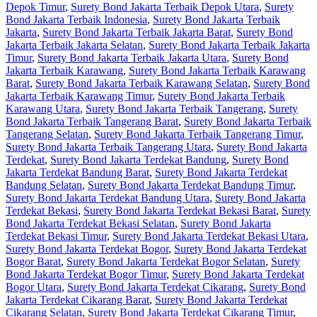
Depok Timur
,
Surety Bond Jakarta Terbaik Depok Utara
,
Surety
Bond Jakarta Terbaik Indonesia
,
Surety Bond Jakarta Terbaik
Jakarta
,
Surety Bond Jakarta Terbaik Jakarta Barat
,
Surety Bond
Jakarta Terbaik Jakarta Selatan
,
Surety Bond Jakarta Terbaik Jakarta
Timur
,
Surety Bond Jakarta Terbaik Jakarta Utara
,
Surety Bond
Jakarta Terbaik Karawang
,
Surety Bond Jakarta Terbaik Karawang
Barat
,
Surety Bond Jakarta Terbaik Karawang Selatan
,
Surety Bond
Jakarta Terbaik Karawang Timur
,
Surety Bond Jakarta Terbaik
Karawang Utara
,
Surety Bond Jakarta Terbaik Tangerang
,
Surety
Bond Jakarta Terbaik Tangerang Barat
,
Surety Bond Jakarta Terbaik
Tangerang Selatan
,
Surety Bond Jakarta Terbaik Tangerang Timur
,
Surety Bond Jakarta Terbaik Tangerang Utara
,
Surety Bond Jakarta
Terdekat
,
Surety Bond Jakarta Terdekat Bandung
,
Surety Bond
Jakarta Terdekat Bandung Barat
,
Surety Bond Jakarta Terdekat
Bandung Selatan
,
Surety Bond Jakarta Terdekat Bandung Timur
,
Surety Bond Jakarta Terdekat Bandung Utara
,
Surety Bond Jakarta
Terdekat Bekasi
,
Surety Bond Jakarta Terdekat Bekasi Barat
,
Surety
Bond Jakarta Terdekat Bekasi Selatan
,
Surety Bond Jakarta
Terdekat Bekasi Timur
,
Surety Bond Jakarta Terdekat Bekasi Utara
,
Surety Bond Jakarta Terdekat Bogor
,
Surety Bond Jakarta Terdekat
Bogor Barat
,
Surety Bond Jakarta Terdekat Bogor Selatan
,
Surety
Bond Jakarta Terdekat Bogor Timur
,
Surety Bond Jakarta Terdekat
Bogor Utara
,
Surety Bond Jakarta Terdekat Cikarang
,
Surety Bond
Jakarta Terdekat Cikarang Barat
,
Surety Bond Jakarta Terdekat
Cikarang Selatan
,
Surety Bond Jakarta Terdekat Cikarang Timur
,