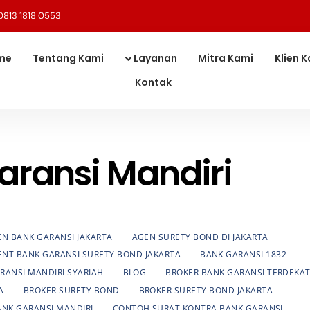
0813 1818 0553
me
Tentang Kami
Layanan
Mitra Kami
Klien 
Kontak
aransi Mandiri
N BANK GARANSI JAKARTA
AGEN SURETY BOND DI JAKARTA
ENT BANK GARANSI SURETY BOND JAKARTA
BANK GARANSI 1832
RANSI MANDIRI SYARIAH
BLOG
BROKER BANK GARANSI TERDEKA
A
BROKER SURETY BOND
BROKER SURETY BOND JAKARTA
NK GARANSI MANDIRI
CONTOH SURAT KONTRA BANK GARANSI