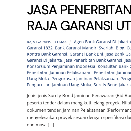
JASA PENERBITAN
RAJA GARANSI U
Agen Bank Garansi Di Jakart
RAJA GARANSI UTAMA
Garansi 1832
,
Bank Garansi Mandiri Syariah
,
Blog
,
Co
Kontra Bank Garansi
,
Garansi Bank Bni
,
Jasa Bank Ga
Garansi Di Jakarta
,
Jasa Penerbitan Bank Garansi
,
Jas
Konsorsium Penjaminan Indonesia
,
Konsultan Bank 
Penerbitan Jaminan Pelaksanaan
,
Penerbitan Jamina
Uang Muka
,
Pengurusan Jaminan Pelaksanaan
,
Peng
Pengurusan Jaminan Uang Muka
,
Surety Bond Jakart
Jenis-jenis Surety Bond Jaminan Penawaran (Bid 
peserta tender dalam mengikuti lelang proyek. Ni
dokumen tender. Jaminan Pelaksanaan (Performan
menyelesaikan proyek sesuai dengan spesifikasi dan
dan masa […]