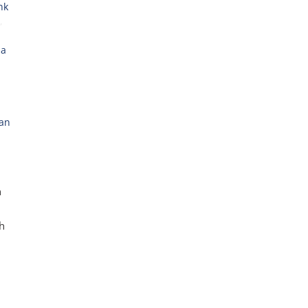
nk
,
sa
an
n
h