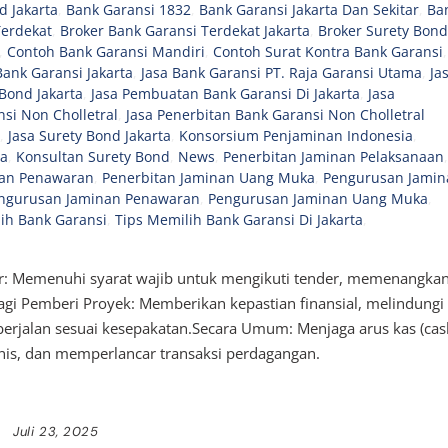
d Jakarta
,
Bank Garansi 1832
,
Bank Garansi Jakarta Dan Sekitar
,
Ba
Terdekat
,
Broker Bank Garansi Terdekat Jakarta
,
Broker Surety Bond
,
Contoh Bank Garansi Mandiri
,
Contoh Surat Kontra Bank Garansi
,
Bank Garansi Jakarta
,
Jasa Bank Garansi PT. Raja Garansi Utama
,
Ja
Bond Jakarta
,
Jasa Pembuatan Bank Garansi Di Jakarta
,
Jasa
si Non Cholletral
,
Jasa Penerbitan Bank Garansi Non Cholletral
,
Jasa Surety Bond Jakarta
,
Konsorsium Penjaminan Indonesia
,
ta
,
Konsultan Surety Bond
,
News
,
Penerbitan Jaminan Pelaksanaan
,
nan Penawaran
,
Penerbitan Jaminan Uang Muka
,
Pengurusan Jamin
ngurusan Jaminan Penawaran
,
Pengurusan Jaminan Uang Muka
,
ih Bank Garansi
,
Tips Memilih Bank Garansi Di Jakarta
,
ur: Memenuhi syarat wajib untuk mengikuti tender, memenangka
agi Pemberi Proyek: Memberikan kepastian finansial, melindungi
 berjalan sesuai kesepakatan.Secara Umum: Menjaga arus kas (cas
snis, dan memperlancar transaksi perdagangan.
Juli 23, 2025