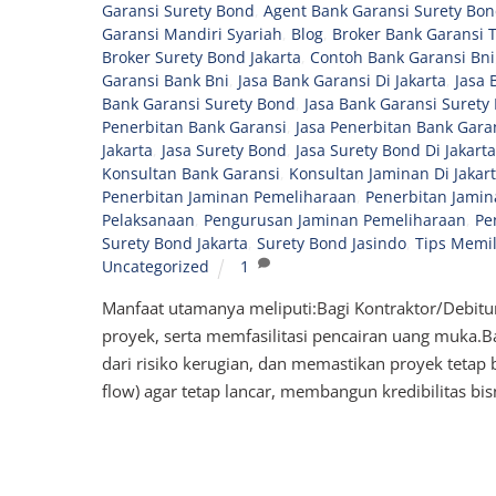
Garansi Surety Bond
,
Agent Bank Garansi Surety Bon
Garansi Mandiri Syariah
,
Blog
,
Broker Bank Garansi 
Broker Surety Bond Jakarta
,
Contoh Bank Garansi Bni
Garansi Bank Bni
,
Jasa Bank Garansi Di Jakarta
,
Jasa 
Bank Garansi Surety Bond
,
Jasa Bank Garansi Surety 
Penerbitan Bank Garansi
,
Jasa Penerbitan Bank Garan
Jakarta
,
Jasa Surety Bond
,
Jasa Surety Bond Di Jakarta
Konsultan Bank Garansi
,
Konsultan Jaminan Di Jakar
Penerbitan Jaminan Pemeliharaan
,
Penerbitan Jami
Pelaksanaan
,
Pengurusan Jaminan Pemeliharaan
,
Pe
Surety Bond Jakarta
,
Surety Bond Jasindo
,
Tips Memil
Uncategorized
1
Manfaat utamanya meliputi:Bagi Kontraktor/Debit
proyek, serta memfasilitasi pencairan uang muka.B
dari risiko kerugian, dan memastikan proyek tetap
flow) agar tetap lancar, membangun kredibilitas bi