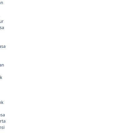
an
,
,
ur
,
asa
asa
an
k
nk
asa
rta
nsi