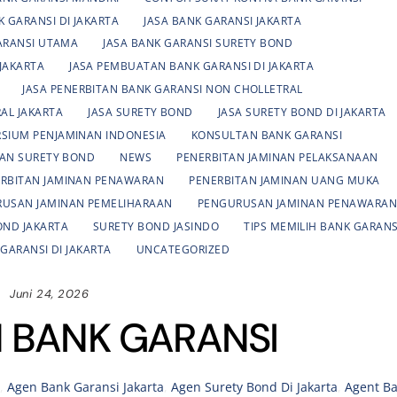
K GARANSI DI JAKARTA
JASA BANK GARANSI JAKARTA
GARANSI UTAMA
JASA BANK GARANSI SURETY BOND
JAKARTA
JASA PEMBUATAN BANK GARANSI DI JAKARTA
JASA PENERBITAN BANK GARANSI NON CHOLLETRAL
AL JAKARTA
JASA SURETY BOND
JASA SURETY BOND DI JAKARTA
SIUM PENJAMINAN INDONESIA
KONSULTAN BANK GARANSI
AN SURETY BOND
NEWS
PENERBITAN JAMINAN PELAKSANAAN
RBITAN JAMINAN PENAWARAN
PENERBITAN JAMINAN UANG MUKA
USAN JAMINAN PEMELIHARAAN
PENGURUSAN JAMINAN PENAWARA
OND JAKARTA
SURETY BOND JASINDO
TIPS MEMILIH BANK GARANS
 GARANSI DI JAKARTA
UNCATEGORIZED
Juni 24, 2026
 BANK GARANSI
a
,
Agen Bank Garansi Jakarta
,
Agen Surety Bond Di Jakarta
,
Agent B