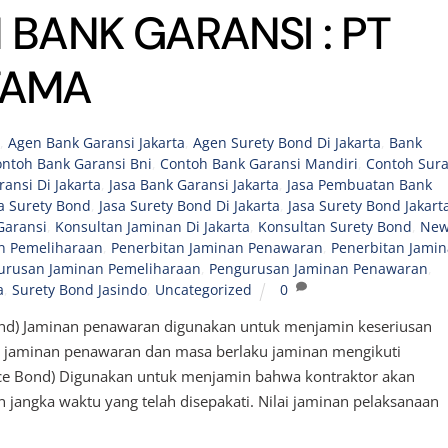
 BANK GARANSI : PT
TAMA
a
,
Agen Bank Garansi Jakarta
,
Agen Surety Bond Di Jakarta
,
Bank
ntoh Bank Garansi Bni
,
Contoh Bank Garansi Mandiri
,
Contoh Sura
ransi Di Jakarta
,
Jasa Bank Garansi Jakarta
,
Jasa Pembuatan Bank
a Surety Bond
,
Jasa Surety Bond Di Jakarta
,
Jasa Surety Bond Jakart
Garansi
,
Konsultan Jaminan Di Jakarta
,
Konsultan Surety Bond
,
New
n Pemeliharaan
,
Penerbitan Jaminan Penawaran
,
Penerbitan Jami
urusan Jaminan Pemeliharaan
,
Pengurusan Jaminan Penawaran
,
a
,
Surety Bond Jasindo
,
Uncategorized
0
Bond) Jaminan penawaran digunakan untuk menjamin keseriusan
lai jaminan penawaran dan masa berlaku jaminan mengikuti
ce Bond) Digunakan untuk menjamin bahwa kontraktor akan
 jangka waktu yang telah disepakati. Nilai jaminan pelaksanaan