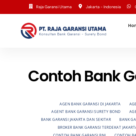
Skip
Raja Garansi Utama
Jakarta - Indonesia
to
content
Ho
Contoh Bank G
AGEN BANK GARANSI DI JAKARTA
AGE
AGENT BANK GARANSI SURETY BOND
AG
BANK GARANSI JAKARTA DAN SEKITAR
BANK GA
BROKER BANK GARANSI TERDEKAT JAKART
CONTOH BANK GARANSI BNI
CONTOH BA