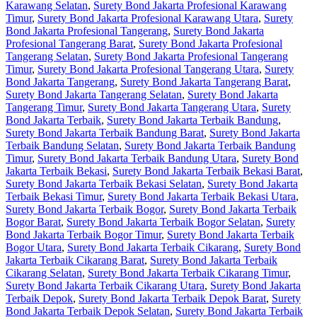
Karawang Selatan
,
Surety Bond Jakarta Profesional Karawang
Timur
,
Surety Bond Jakarta Profesional Karawang Utara
,
Surety
Bond Jakarta Profesional Tangerang
,
Surety Bond Jakarta
Profesional Tangerang Barat
,
Surety Bond Jakarta Profesional
Tangerang Selatan
,
Surety Bond Jakarta Profesional Tangerang
Timur
,
Surety Bond Jakarta Profesional Tangerang Utara
,
Surety
Bond Jakarta Tangerang
,
Surety Bond Jakarta Tangerang Barat
,
Surety Bond Jakarta Tangerang Selatan
,
Surety Bond Jakarta
Tangerang Timur
,
Surety Bond Jakarta Tangerang Utara
,
Surety
Bond Jakarta Terbaik
,
Surety Bond Jakarta Terbaik Bandung
,
Surety Bond Jakarta Terbaik Bandung Barat
,
Surety Bond Jakarta
Terbaik Bandung Selatan
,
Surety Bond Jakarta Terbaik Bandung
Timur
,
Surety Bond Jakarta Terbaik Bandung Utara
,
Surety Bond
Jakarta Terbaik Bekasi
,
Surety Bond Jakarta Terbaik Bekasi Barat
,
Surety Bond Jakarta Terbaik Bekasi Selatan
,
Surety Bond Jakarta
Terbaik Bekasi Timur
,
Surety Bond Jakarta Terbaik Bekasi Utara
,
Surety Bond Jakarta Terbaik Bogor
,
Surety Bond Jakarta Terbaik
Bogor Barat
,
Surety Bond Jakarta Terbaik Bogor Selatan
,
Surety
Bond Jakarta Terbaik Bogor Timur
,
Surety Bond Jakarta Terbaik
Bogor Utara
,
Surety Bond Jakarta Terbaik Cikarang
,
Surety Bond
Jakarta Terbaik Cikarang Barat
,
Surety Bond Jakarta Terbaik
Cikarang Selatan
,
Surety Bond Jakarta Terbaik Cikarang Timur
,
Surety Bond Jakarta Terbaik Cikarang Utara
,
Surety Bond Jakarta
Terbaik Depok
,
Surety Bond Jakarta Terbaik Depok Barat
,
Surety
Bond Jakarta Terbaik Depok Selatan
,
Surety Bond Jakarta Terbaik