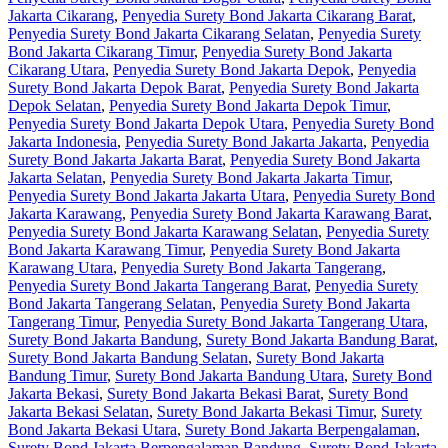
Jakarta Cikarang
,
Penyedia Surety Bond Jakarta Cikarang Barat
,
Penyedia Surety Bond Jakarta Cikarang Selatan
,
Penyedia Surety
Bond Jakarta Cikarang Timur
,
Penyedia Surety Bond Jakarta
Cikarang Utara
,
Penyedia Surety Bond Jakarta Depok
,
Penyedia
Surety Bond Jakarta Depok Barat
,
Penyedia Surety Bond Jakarta
Depok Selatan
,
Penyedia Surety Bond Jakarta Depok Timur
,
Penyedia Surety Bond Jakarta Depok Utara
,
Penyedia Surety Bond
Jakarta Indonesia
,
Penyedia Surety Bond Jakarta Jakarta
,
Penyedia
Surety Bond Jakarta Jakarta Barat
,
Penyedia Surety Bond Jakarta
Jakarta Selatan
,
Penyedia Surety Bond Jakarta Jakarta Timur
,
Penyedia Surety Bond Jakarta Jakarta Utara
,
Penyedia Surety Bond
Jakarta Karawang
,
Penyedia Surety Bond Jakarta Karawang Barat
,
Penyedia Surety Bond Jakarta Karawang Selatan
,
Penyedia Surety
Bond Jakarta Karawang Timur
,
Penyedia Surety Bond Jakarta
Karawang Utara
,
Penyedia Surety Bond Jakarta Tangerang
,
Penyedia Surety Bond Jakarta Tangerang Barat
,
Penyedia Surety
Bond Jakarta Tangerang Selatan
,
Penyedia Surety Bond Jakarta
Tangerang Timur
,
Penyedia Surety Bond Jakarta Tangerang Utara
,
Surety Bond Jakarta Bandung
,
Surety Bond Jakarta Bandung Barat
,
Surety Bond Jakarta Bandung Selatan
,
Surety Bond Jakarta
Bandung Timur
,
Surety Bond Jakarta Bandung Utara
,
Surety Bond
Jakarta Bekasi
,
Surety Bond Jakarta Bekasi Barat
,
Surety Bond
Jakarta Bekasi Selatan
,
Surety Bond Jakarta Bekasi Timur
,
Surety
Bond Jakarta Bekasi Utara
,
Surety Bond Jakarta Berpengalaman
,
Surety Bond Jakarta Berpengalaman Bandung
,
Surety Bond Jakarta