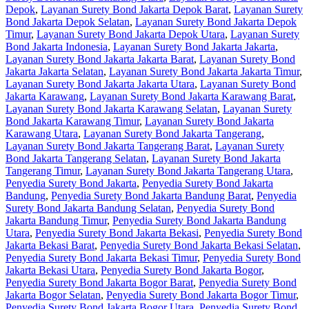
Depok
,
Layanan Surety Bond Jakarta Depok Barat
,
Layanan Surety
Bond Jakarta Depok Selatan
,
Layanan Surety Bond Jakarta Depok
Timur
,
Layanan Surety Bond Jakarta Depok Utara
,
Layanan Surety
Bond Jakarta Indonesia
,
Layanan Surety Bond Jakarta Jakarta
,
Layanan Surety Bond Jakarta Jakarta Barat
,
Layanan Surety Bond
Jakarta Jakarta Selatan
,
Layanan Surety Bond Jakarta Jakarta Timur
,
Layanan Surety Bond Jakarta Jakarta Utara
,
Layanan Surety Bond
Jakarta Karawang
,
Layanan Surety Bond Jakarta Karawang Barat
,
Layanan Surety Bond Jakarta Karawang Selatan
,
Layanan Surety
Bond Jakarta Karawang Timur
,
Layanan Surety Bond Jakarta
Karawang Utara
,
Layanan Surety Bond Jakarta Tangerang
,
Layanan Surety Bond Jakarta Tangerang Barat
,
Layanan Surety
Bond Jakarta Tangerang Selatan
,
Layanan Surety Bond Jakarta
Tangerang Timur
,
Layanan Surety Bond Jakarta Tangerang Utara
,
Penyedia Surety Bond Jakarta
,
Penyedia Surety Bond Jakarta
Bandung
,
Penyedia Surety Bond Jakarta Bandung Barat
,
Penyedia
Surety Bond Jakarta Bandung Selatan
,
Penyedia Surety Bond
Jakarta Bandung Timur
,
Penyedia Surety Bond Jakarta Bandung
Utara
,
Penyedia Surety Bond Jakarta Bekasi
,
Penyedia Surety Bond
Jakarta Bekasi Barat
,
Penyedia Surety Bond Jakarta Bekasi Selatan
,
Penyedia Surety Bond Jakarta Bekasi Timur
,
Penyedia Surety Bond
Jakarta Bekasi Utara
,
Penyedia Surety Bond Jakarta Bogor
,
Penyedia Surety Bond Jakarta Bogor Barat
,
Penyedia Surety Bond
Jakarta Bogor Selatan
,
Penyedia Surety Bond Jakarta Bogor Timur
,
Penyedia Surety Bond Jakarta Bogor Utara
,
Penyedia Surety Bond