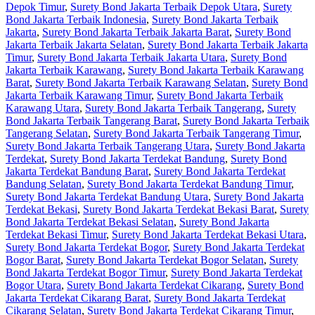
Depok Timur
,
Surety Bond Jakarta Terbaik Depok Utara
,
Surety
Bond Jakarta Terbaik Indonesia
,
Surety Bond Jakarta Terbaik
Jakarta
,
Surety Bond Jakarta Terbaik Jakarta Barat
,
Surety Bond
Jakarta Terbaik Jakarta Selatan
,
Surety Bond Jakarta Terbaik Jakarta
Timur
,
Surety Bond Jakarta Terbaik Jakarta Utara
,
Surety Bond
Jakarta Terbaik Karawang
,
Surety Bond Jakarta Terbaik Karawang
Barat
,
Surety Bond Jakarta Terbaik Karawang Selatan
,
Surety Bond
Jakarta Terbaik Karawang Timur
,
Surety Bond Jakarta Terbaik
Karawang Utara
,
Surety Bond Jakarta Terbaik Tangerang
,
Surety
Bond Jakarta Terbaik Tangerang Barat
,
Surety Bond Jakarta Terbaik
Tangerang Selatan
,
Surety Bond Jakarta Terbaik Tangerang Timur
,
Surety Bond Jakarta Terbaik Tangerang Utara
,
Surety Bond Jakarta
Terdekat
,
Surety Bond Jakarta Terdekat Bandung
,
Surety Bond
Jakarta Terdekat Bandung Barat
,
Surety Bond Jakarta Terdekat
Bandung Selatan
,
Surety Bond Jakarta Terdekat Bandung Timur
,
Surety Bond Jakarta Terdekat Bandung Utara
,
Surety Bond Jakarta
Terdekat Bekasi
,
Surety Bond Jakarta Terdekat Bekasi Barat
,
Surety
Bond Jakarta Terdekat Bekasi Selatan
,
Surety Bond Jakarta
Terdekat Bekasi Timur
,
Surety Bond Jakarta Terdekat Bekasi Utara
,
Surety Bond Jakarta Terdekat Bogor
,
Surety Bond Jakarta Terdekat
Bogor Barat
,
Surety Bond Jakarta Terdekat Bogor Selatan
,
Surety
Bond Jakarta Terdekat Bogor Timur
,
Surety Bond Jakarta Terdekat
Bogor Utara
,
Surety Bond Jakarta Terdekat Cikarang
,
Surety Bond
Jakarta Terdekat Cikarang Barat
,
Surety Bond Jakarta Terdekat
Cikarang Selatan
,
Surety Bond Jakarta Terdekat Cikarang Timur
,