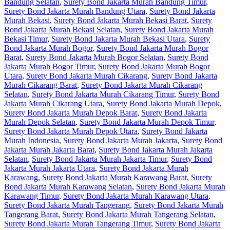
Bandung Selatan
,
Surety Bond Jakarta Murah Bandung Timur
,
Surety Bond Jakarta Murah Bandung Utara
,
Surety Bond Jakarta
Murah Bekasi
,
Surety Bond Jakarta Murah Bekasi Barat
,
Surety
Bond Jakarta Murah Bekasi Selatan
,
Surety Bond Jakarta Murah
Bekasi Timur
,
Surety Bond Jakarta Murah Bekasi Utara
,
Surety
Bond Jakarta Murah Bogor
,
Surety Bond Jakarta Murah Bogor
Barat
,
Surety Bond Jakarta Murah Bogor Selatan
,
Surety Bond
Jakarta Murah Bogor Timur
,
Surety Bond Jakarta Murah Bogor
Utara
,
Surety Bond Jakarta Murah Cikarang
,
Surety Bond Jakarta
Murah Cikarang Barat
,
Surety Bond Jakarta Murah Cikarang
Selatan
,
Surety Bond Jakarta Murah Cikarang Timur
,
Surety Bond
Jakarta Murah Cikarang Utara
,
Surety Bond Jakarta Murah Depok
,
Surety Bond Jakarta Murah Depok Barat
,
Surety Bond Jakarta
Murah Depok Selatan
,
Surety Bond Jakarta Murah Depok Timur
,
Surety Bond Jakarta Murah Depok Utara
,
Surety Bond Jakarta
Murah Indonesia
,
Surety Bond Jakarta Murah Jakarta
,
Surety Bond
Jakarta Murah Jakarta Barat
,
Surety Bond Jakarta Murah Jakarta
Selatan
,
Surety Bond Jakarta Murah Jakarta Timur
,
Surety Bond
Jakarta Murah Jakarta Utara
,
Surety Bond Jakarta Murah
Karawang
,
Surety Bond Jakarta Murah Karawang Barat
,
Surety
Bond Jakarta Murah Karawang Selatan
,
Surety Bond Jakarta Murah
Karawang Timur
,
Surety Bond Jakarta Murah Karawang Utara
,
Surety Bond Jakarta Murah Tangerang
,
Surety Bond Jakarta Murah
Tangerang Barat
,
Surety Bond Jakarta Murah Tangerang Selatan
,
Surety Bond Jakarta Murah Tangerang Timur
,
Surety Bond Jakarta