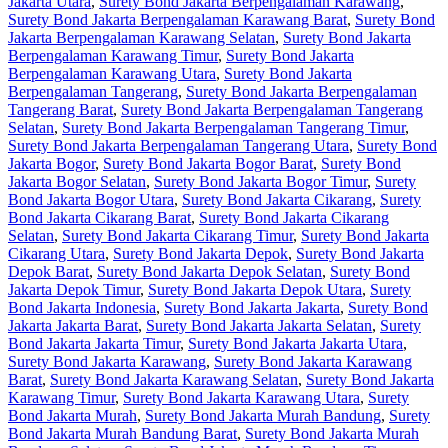
Jakarta Utara
,
Surety Bond Jakarta Berpengalaman Karawang
,
Surety Bond Jakarta Berpengalaman Karawang Barat
,
Surety Bond
Jakarta Berpengalaman Karawang Selatan
,
Surety Bond Jakarta
Berpengalaman Karawang Timur
,
Surety Bond Jakarta
Berpengalaman Karawang Utara
,
Surety Bond Jakarta
Berpengalaman Tangerang
,
Surety Bond Jakarta Berpengalaman
Tangerang Barat
,
Surety Bond Jakarta Berpengalaman Tangerang
Selatan
,
Surety Bond Jakarta Berpengalaman Tangerang Timur
,
Surety Bond Jakarta Berpengalaman Tangerang Utara
,
Surety Bond
Jakarta Bogor
,
Surety Bond Jakarta Bogor Barat
,
Surety Bond
Jakarta Bogor Selatan
,
Surety Bond Jakarta Bogor Timur
,
Surety
Bond Jakarta Bogor Utara
,
Surety Bond Jakarta Cikarang
,
Surety
Bond Jakarta Cikarang Barat
,
Surety Bond Jakarta Cikarang
Selatan
,
Surety Bond Jakarta Cikarang Timur
,
Surety Bond Jakarta
Cikarang Utara
,
Surety Bond Jakarta Depok
,
Surety Bond Jakarta
Depok Barat
,
Surety Bond Jakarta Depok Selatan
,
Surety Bond
Jakarta Depok Timur
,
Surety Bond Jakarta Depok Utara
,
Surety
Bond Jakarta Indonesia
,
Surety Bond Jakarta Jakarta
,
Surety Bond
Jakarta Jakarta Barat
,
Surety Bond Jakarta Jakarta Selatan
,
Surety
Bond Jakarta Jakarta Timur
,
Surety Bond Jakarta Jakarta Utara
,
Surety Bond Jakarta Karawang
,
Surety Bond Jakarta Karawang
Barat
,
Surety Bond Jakarta Karawang Selatan
,
Surety Bond Jakarta
Karawang Timur
,
Surety Bond Jakarta Karawang Utara
,
Surety
Bond Jakarta Murah
,
Surety Bond Jakarta Murah Bandung
,
Surety
Bond Jakarta Murah Bandung Barat
,
Surety Bond Jakarta Murah