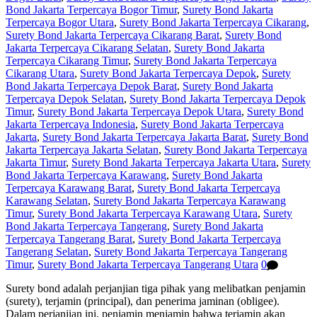
Bond Jakarta Terpercaya Bogor Timur
,
Surety Bond Jakarta
Terpercaya Bogor Utara
,
Surety Bond Jakarta Terpercaya Cikarang
,
Surety Bond Jakarta Terpercaya Cikarang Barat
,
Surety Bond
Jakarta Terpercaya Cikarang Selatan
,
Surety Bond Jakarta
Terpercaya Cikarang Timur
,
Surety Bond Jakarta Terpercaya
Cikarang Utara
,
Surety Bond Jakarta Terpercaya Depok
,
Surety
Bond Jakarta Terpercaya Depok Barat
,
Surety Bond Jakarta
Terpercaya Depok Selatan
,
Surety Bond Jakarta Terpercaya Depok
Timur
,
Surety Bond Jakarta Terpercaya Depok Utara
,
Surety Bond
Jakarta Terpercaya Indonesia
,
Surety Bond Jakarta Terpercaya
Jakarta
,
Surety Bond Jakarta Terpercaya Jakarta Barat
,
Surety Bond
Jakarta Terpercaya Jakarta Selatan
,
Surety Bond Jakarta Terpercaya
Jakarta Timur
,
Surety Bond Jakarta Terpercaya Jakarta Utara
,
Surety
Bond Jakarta Terpercaya Karawang
,
Surety Bond Jakarta
Terpercaya Karawang Barat
,
Surety Bond Jakarta Terpercaya
Karawang Selatan
,
Surety Bond Jakarta Terpercaya Karawang
Timur
,
Surety Bond Jakarta Terpercaya Karawang Utara
,
Surety
Bond Jakarta Terpercaya Tangerang
,
Surety Bond Jakarta
Terpercaya Tangerang Barat
,
Surety Bond Jakarta Terpercaya
Tangerang Selatan
,
Surety Bond Jakarta Terpercaya Tangerang
Timur
,
Surety Bond Jakarta Terpercaya Tangerang Utara
0
Surety bond adalah perjanjian tiga pihak yang melibatkan penjamin
(surety), terjamin (principal), dan penerima jaminan (obligee).
Dalam perjanjian ini, penjamin menjamin bahwa terjamin akan