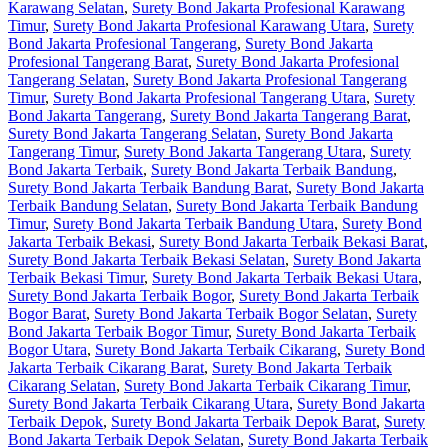
Karawang Selatan
,
Surety Bond Jakarta Profesional Karawang
Timur
,
Surety Bond Jakarta Profesional Karawang Utara
,
Surety
Bond Jakarta Profesional Tangerang
,
Surety Bond Jakarta
Profesional Tangerang Barat
,
Surety Bond Jakarta Profesional
Tangerang Selatan
,
Surety Bond Jakarta Profesional Tangerang
Timur
,
Surety Bond Jakarta Profesional Tangerang Utara
,
Surety
Bond Jakarta Tangerang
,
Surety Bond Jakarta Tangerang Barat
,
Surety Bond Jakarta Tangerang Selatan
,
Surety Bond Jakarta
Tangerang Timur
,
Surety Bond Jakarta Tangerang Utara
,
Surety
Bond Jakarta Terbaik
,
Surety Bond Jakarta Terbaik Bandung
,
Surety Bond Jakarta Terbaik Bandung Barat
,
Surety Bond Jakarta
Terbaik Bandung Selatan
,
Surety Bond Jakarta Terbaik Bandung
Timur
,
Surety Bond Jakarta Terbaik Bandung Utara
,
Surety Bond
Jakarta Terbaik Bekasi
,
Surety Bond Jakarta Terbaik Bekasi Barat
,
Surety Bond Jakarta Terbaik Bekasi Selatan
,
Surety Bond Jakarta
Terbaik Bekasi Timur
,
Surety Bond Jakarta Terbaik Bekasi Utara
,
Surety Bond Jakarta Terbaik Bogor
,
Surety Bond Jakarta Terbaik
Bogor Barat
,
Surety Bond Jakarta Terbaik Bogor Selatan
,
Surety
Bond Jakarta Terbaik Bogor Timur
,
Surety Bond Jakarta Terbaik
Bogor Utara
,
Surety Bond Jakarta Terbaik Cikarang
,
Surety Bond
Jakarta Terbaik Cikarang Barat
,
Surety Bond Jakarta Terbaik
Cikarang Selatan
,
Surety Bond Jakarta Terbaik Cikarang Timur
,
Surety Bond Jakarta Terbaik Cikarang Utara
,
Surety Bond Jakarta
Terbaik Depok
,
Surety Bond Jakarta Terbaik Depok Barat
,
Surety
Bond Jakarta Terbaik Depok Selatan
,
Surety Bond Jakarta Terbaik