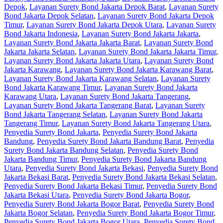
Depok
,
Layanan Surety Bond Jakarta Depok Barat
,
Layanan Surety
Bond Jakarta Depok Selatan
,
Layanan Surety Bond Jakarta Depok
Timur
,
Layanan Surety Bond Jakarta Depok Utara
,
Layanan Surety
Bond Jakarta Indonesia
,
Layanan Surety Bond Jakarta Jakarta
,
Layanan Surety Bond Jakarta Jakarta Barat
,
Layanan Surety Bond
Jakarta Jakarta Selatan
,
Layanan Surety Bond Jakarta Jakarta Timur
,
Layanan Surety Bond Jakarta Jakarta Utara
,
Layanan Surety Bond
Jakarta Karawang
,
Layanan Surety Bond Jakarta Karawang Barat
,
Layanan Surety Bond Jakarta Karawang Selatan
,
Layanan Surety
Bond Jakarta Karawang Timur
,
Layanan Surety Bond Jakarta
Karawang Utara
,
Layanan Surety Bond Jakarta Tangerang
,
Layanan Surety Bond Jakarta Tangerang Barat
,
Layanan Surety
Bond Jakarta Tangerang Selatan
,
Layanan Surety Bond Jakarta
Tangerang Timur
,
Layanan Surety Bond Jakarta Tangerang Utara
,
Penyedia Surety Bond Jakarta
,
Penyedia Surety Bond Jakarta
Bandung
,
Penyedia Surety Bond Jakarta Bandung Barat
,
Penyedia
Surety Bond Jakarta Bandung Selatan
,
Penyedia Surety Bond
Jakarta Bandung Timur
,
Penyedia Surety Bond Jakarta Bandung
Utara
,
Penyedia Surety Bond Jakarta Bekasi
,
Penyedia Surety Bond
Jakarta Bekasi Barat
,
Penyedia Surety Bond Jakarta Bekasi Selatan
,
Penyedia Surety Bond Jakarta Bekasi Timur
,
Penyedia Surety Bond
Jakarta Bekasi Utara
,
Penyedia Surety Bond Jakarta Bogor
,
Penyedia Surety Bond Jakarta Bogor Barat
,
Penyedia Surety Bond
Jakarta Bogor Selatan
,
Penyedia Surety Bond Jakarta Bogor Timur
,
Penyedia Surety Bond Jakarta Bogor Utara
,
Penyedia Surety Bond