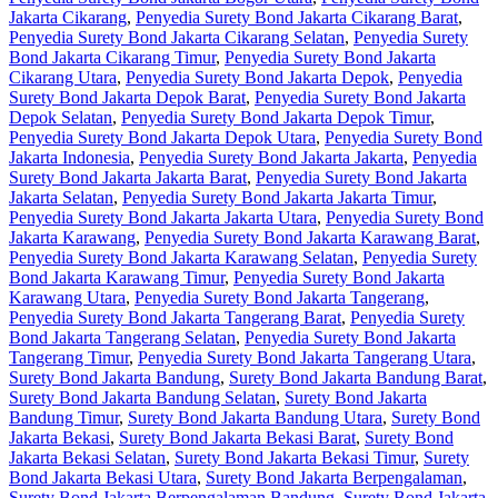
Jakarta Cikarang
,
Penyedia Surety Bond Jakarta Cikarang Barat
,
Penyedia Surety Bond Jakarta Cikarang Selatan
,
Penyedia Surety
Bond Jakarta Cikarang Timur
,
Penyedia Surety Bond Jakarta
Cikarang Utara
,
Penyedia Surety Bond Jakarta Depok
,
Penyedia
Surety Bond Jakarta Depok Barat
,
Penyedia Surety Bond Jakarta
Depok Selatan
,
Penyedia Surety Bond Jakarta Depok Timur
,
Penyedia Surety Bond Jakarta Depok Utara
,
Penyedia Surety Bond
Jakarta Indonesia
,
Penyedia Surety Bond Jakarta Jakarta
,
Penyedia
Surety Bond Jakarta Jakarta Barat
,
Penyedia Surety Bond Jakarta
Jakarta Selatan
,
Penyedia Surety Bond Jakarta Jakarta Timur
,
Penyedia Surety Bond Jakarta Jakarta Utara
,
Penyedia Surety Bond
Jakarta Karawang
,
Penyedia Surety Bond Jakarta Karawang Barat
,
Penyedia Surety Bond Jakarta Karawang Selatan
,
Penyedia Surety
Bond Jakarta Karawang Timur
,
Penyedia Surety Bond Jakarta
Karawang Utara
,
Penyedia Surety Bond Jakarta Tangerang
,
Penyedia Surety Bond Jakarta Tangerang Barat
,
Penyedia Surety
Bond Jakarta Tangerang Selatan
,
Penyedia Surety Bond Jakarta
Tangerang Timur
,
Penyedia Surety Bond Jakarta Tangerang Utara
,
Surety Bond Jakarta Bandung
,
Surety Bond Jakarta Bandung Barat
,
Surety Bond Jakarta Bandung Selatan
,
Surety Bond Jakarta
Bandung Timur
,
Surety Bond Jakarta Bandung Utara
,
Surety Bond
Jakarta Bekasi
,
Surety Bond Jakarta Bekasi Barat
,
Surety Bond
Jakarta Bekasi Selatan
,
Surety Bond Jakarta Bekasi Timur
,
Surety
Bond Jakarta Bekasi Utara
,
Surety Bond Jakarta Berpengalaman
,
Surety Bond Jakarta Berpengalaman Bandung
,
Surety Bond Jakarta