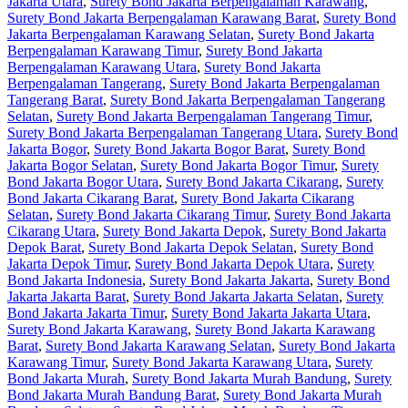
Jakarta Utara
,
Surety Bond Jakarta Berpengalaman Karawang
,
Surety Bond Jakarta Berpengalaman Karawang Barat
,
Surety Bond
Jakarta Berpengalaman Karawang Selatan
,
Surety Bond Jakarta
Berpengalaman Karawang Timur
,
Surety Bond Jakarta
Berpengalaman Karawang Utara
,
Surety Bond Jakarta
Berpengalaman Tangerang
,
Surety Bond Jakarta Berpengalaman
Tangerang Barat
,
Surety Bond Jakarta Berpengalaman Tangerang
Selatan
,
Surety Bond Jakarta Berpengalaman Tangerang Timur
,
Surety Bond Jakarta Berpengalaman Tangerang Utara
,
Surety Bond
Jakarta Bogor
,
Surety Bond Jakarta Bogor Barat
,
Surety Bond
Jakarta Bogor Selatan
,
Surety Bond Jakarta Bogor Timur
,
Surety
Bond Jakarta Bogor Utara
,
Surety Bond Jakarta Cikarang
,
Surety
Bond Jakarta Cikarang Barat
,
Surety Bond Jakarta Cikarang
Selatan
,
Surety Bond Jakarta Cikarang Timur
,
Surety Bond Jakarta
Cikarang Utara
,
Surety Bond Jakarta Depok
,
Surety Bond Jakarta
Depok Barat
,
Surety Bond Jakarta Depok Selatan
,
Surety Bond
Jakarta Depok Timur
,
Surety Bond Jakarta Depok Utara
,
Surety
Bond Jakarta Indonesia
,
Surety Bond Jakarta Jakarta
,
Surety Bond
Jakarta Jakarta Barat
,
Surety Bond Jakarta Jakarta Selatan
,
Surety
Bond Jakarta Jakarta Timur
,
Surety Bond Jakarta Jakarta Utara
,
Surety Bond Jakarta Karawang
,
Surety Bond Jakarta Karawang
Barat
,
Surety Bond Jakarta Karawang Selatan
,
Surety Bond Jakarta
Karawang Timur
,
Surety Bond Jakarta Karawang Utara
,
Surety
Bond Jakarta Murah
,
Surety Bond Jakarta Murah Bandung
,
Surety
Bond Jakarta Murah Bandung Barat
,
Surety Bond Jakarta Murah