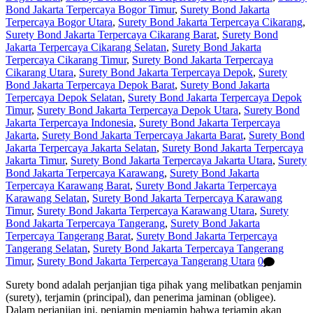
Bond Jakarta Terpercaya Bogor Timur
,
Surety Bond Jakarta
Terpercaya Bogor Utara
,
Surety Bond Jakarta Terpercaya Cikarang
,
Surety Bond Jakarta Terpercaya Cikarang Barat
,
Surety Bond
Jakarta Terpercaya Cikarang Selatan
,
Surety Bond Jakarta
Terpercaya Cikarang Timur
,
Surety Bond Jakarta Terpercaya
Cikarang Utara
,
Surety Bond Jakarta Terpercaya Depok
,
Surety
Bond Jakarta Terpercaya Depok Barat
,
Surety Bond Jakarta
Terpercaya Depok Selatan
,
Surety Bond Jakarta Terpercaya Depok
Timur
,
Surety Bond Jakarta Terpercaya Depok Utara
,
Surety Bond
Jakarta Terpercaya Indonesia
,
Surety Bond Jakarta Terpercaya
Jakarta
,
Surety Bond Jakarta Terpercaya Jakarta Barat
,
Surety Bond
Jakarta Terpercaya Jakarta Selatan
,
Surety Bond Jakarta Terpercaya
Jakarta Timur
,
Surety Bond Jakarta Terpercaya Jakarta Utara
,
Surety
Bond Jakarta Terpercaya Karawang
,
Surety Bond Jakarta
Terpercaya Karawang Barat
,
Surety Bond Jakarta Terpercaya
Karawang Selatan
,
Surety Bond Jakarta Terpercaya Karawang
Timur
,
Surety Bond Jakarta Terpercaya Karawang Utara
,
Surety
Bond Jakarta Terpercaya Tangerang
,
Surety Bond Jakarta
Terpercaya Tangerang Barat
,
Surety Bond Jakarta Terpercaya
Tangerang Selatan
,
Surety Bond Jakarta Terpercaya Tangerang
Timur
,
Surety Bond Jakarta Terpercaya Tangerang Utara
0
Surety bond adalah perjanjian tiga pihak yang melibatkan penjamin
(surety), terjamin (principal), dan penerima jaminan (obligee).
Dalam perjanjian ini, penjamin menjamin bahwa terjamin akan