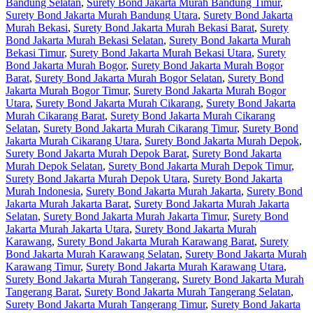
Bandung Selatan
,
Surety Bond Jakarta Murah Bandung Timur
,
Surety Bond Jakarta Murah Bandung Utara
,
Surety Bond Jakarta
Murah Bekasi
,
Surety Bond Jakarta Murah Bekasi Barat
,
Surety
Bond Jakarta Murah Bekasi Selatan
,
Surety Bond Jakarta Murah
Bekasi Timur
,
Surety Bond Jakarta Murah Bekasi Utara
,
Surety
Bond Jakarta Murah Bogor
,
Surety Bond Jakarta Murah Bogor
Barat
,
Surety Bond Jakarta Murah Bogor Selatan
,
Surety Bond
Jakarta Murah Bogor Timur
,
Surety Bond Jakarta Murah Bogor
Utara
,
Surety Bond Jakarta Murah Cikarang
,
Surety Bond Jakarta
Murah Cikarang Barat
,
Surety Bond Jakarta Murah Cikarang
Selatan
,
Surety Bond Jakarta Murah Cikarang Timur
,
Surety Bond
Jakarta Murah Cikarang Utara
,
Surety Bond Jakarta Murah Depok
,
Surety Bond Jakarta Murah Depok Barat
,
Surety Bond Jakarta
Murah Depok Selatan
,
Surety Bond Jakarta Murah Depok Timur
,
Surety Bond Jakarta Murah Depok Utara
,
Surety Bond Jakarta
Murah Indonesia
,
Surety Bond Jakarta Murah Jakarta
,
Surety Bond
Jakarta Murah Jakarta Barat
,
Surety Bond Jakarta Murah Jakarta
Selatan
,
Surety Bond Jakarta Murah Jakarta Timur
,
Surety Bond
Jakarta Murah Jakarta Utara
,
Surety Bond Jakarta Murah
Karawang
,
Surety Bond Jakarta Murah Karawang Barat
,
Surety
Bond Jakarta Murah Karawang Selatan
,
Surety Bond Jakarta Murah
Karawang Timur
,
Surety Bond Jakarta Murah Karawang Utara
,
Surety Bond Jakarta Murah Tangerang
,
Surety Bond Jakarta Murah
Tangerang Barat
,
Surety Bond Jakarta Murah Tangerang Selatan
,
Surety Bond Jakarta Murah Tangerang Timur
,
Surety Bond Jakarta