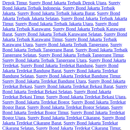
Depok Timur
,
Surety Bond Jakarta Terbaik Depok Utara
,
Surety
Bond Jakarta Terbaik Indonesia
,
Surety Bond Jakarta Terbaik
Jakarta
,
Surety Bond Jakarta Terbaik Jakarta Barat
,
Surety Bond
Jakarta Terbaik Jakarta Selatan
,
Surety Bond Jakarta Terbaik Jakarta
Timur
,
Surety Bond Jakarta Terbaik Jakarta Utara
,
Surety Bond
Jakarta Terbaik Karawang
,
Surety Bond Jakarta Terbaik Karawang
Barat
,
Surety Bond Jakarta Terbaik Karawang Selatan
,
Surety Bond
Jakarta Terbaik Karawang Timur
,
Surety Bond Jakarta Terbaik
Karawang Utara
,
Surety Bond Jakarta Terbaik Tangerang
,
Surety
Bond Jakarta Terbaik Tangerang Barat
,
Surety Bond Jakarta Terbaik
Tangerang Selatan
,
Surety Bond Jakarta Terbaik Tangerang Timur
,
Surety Bond Jakarta Terbaik Tangerang Utara
,
Surety Bond Jakarta
Terdekat
,
Surety Bond Jakarta Terdekat Bandung
,
Surety Bond
Jakarta Terdekat Bandung Barat
,
Surety Bond Jakarta Terdekat
Bandung Selatan
,
Surety Bond Jakarta Terdekat Bandung Timur
,
Surety Bond Jakarta Terdekat Bandung Utara
,
Surety Bond Jakarta
Terdekat Bekasi
,
Surety Bond Jakarta Terdekat Bekasi Barat
,
Surety
Bond Jakarta Terdekat Bekasi Selatan
,
Surety Bond Jakarta
Terdekat Bekasi Timur
,
Surety Bond Jakarta Terdekat Bekasi Utara
,
Surety Bond Jakarta Terdekat Bogor
,
Surety Bond Jakarta Terdekat
Bogor Barat
,
Surety Bond Jakarta Terdekat Bogor Selatan
,
Surety
Bond Jakarta Terdekat Bogor Timur
,
Surety Bond Jakarta Terdekat
Bogor Utara
,
Surety Bond Jakarta Terdekat Cikarang
,
Surety Bond
Jakarta Terdekat Cikarang Barat
,
Surety Bond Jakarta Terdekat
Cikarang Selatan
,
Surety Bond Jakarta Terdekat Cikarang Timur
,