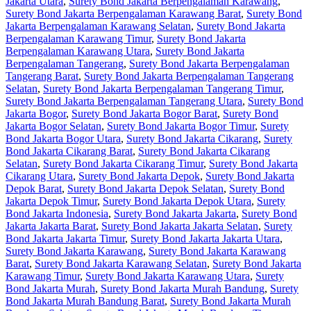
Jakarta Utara
,
Surety Bond Jakarta Berpengalaman Karawang
,
Surety Bond Jakarta Berpengalaman Karawang Barat
,
Surety Bond
Jakarta Berpengalaman Karawang Selatan
,
Surety Bond Jakarta
Berpengalaman Karawang Timur
,
Surety Bond Jakarta
Berpengalaman Karawang Utara
,
Surety Bond Jakarta
Berpengalaman Tangerang
,
Surety Bond Jakarta Berpengalaman
Tangerang Barat
,
Surety Bond Jakarta Berpengalaman Tangerang
Selatan
,
Surety Bond Jakarta Berpengalaman Tangerang Timur
,
Surety Bond Jakarta Berpengalaman Tangerang Utara
,
Surety Bond
Jakarta Bogor
,
Surety Bond Jakarta Bogor Barat
,
Surety Bond
Jakarta Bogor Selatan
,
Surety Bond Jakarta Bogor Timur
,
Surety
Bond Jakarta Bogor Utara
,
Surety Bond Jakarta Cikarang
,
Surety
Bond Jakarta Cikarang Barat
,
Surety Bond Jakarta Cikarang
Selatan
,
Surety Bond Jakarta Cikarang Timur
,
Surety Bond Jakarta
Cikarang Utara
,
Surety Bond Jakarta Depok
,
Surety Bond Jakarta
Depok Barat
,
Surety Bond Jakarta Depok Selatan
,
Surety Bond
Jakarta Depok Timur
,
Surety Bond Jakarta Depok Utara
,
Surety
Bond Jakarta Indonesia
,
Surety Bond Jakarta Jakarta
,
Surety Bond
Jakarta Jakarta Barat
,
Surety Bond Jakarta Jakarta Selatan
,
Surety
Bond Jakarta Jakarta Timur
,
Surety Bond Jakarta Jakarta Utara
,
Surety Bond Jakarta Karawang
,
Surety Bond Jakarta Karawang
Barat
,
Surety Bond Jakarta Karawang Selatan
,
Surety Bond Jakarta
Karawang Timur
,
Surety Bond Jakarta Karawang Utara
,
Surety
Bond Jakarta Murah
,
Surety Bond Jakarta Murah Bandung
,
Surety
Bond Jakarta Murah Bandung Barat
,
Surety Bond Jakarta Murah