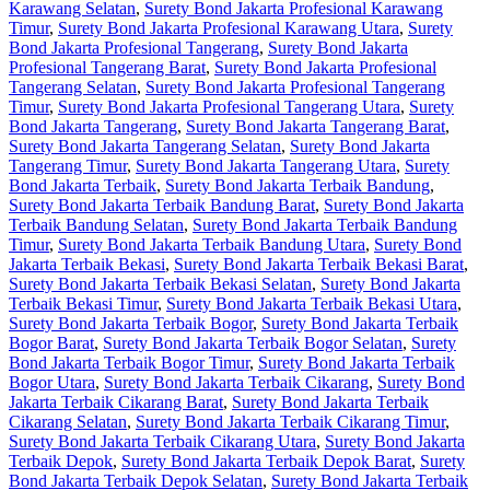
Karawang Selatan
,
Surety Bond Jakarta Profesional Karawang
Timur
,
Surety Bond Jakarta Profesional Karawang Utara
,
Surety
Bond Jakarta Profesional Tangerang
,
Surety Bond Jakarta
Profesional Tangerang Barat
,
Surety Bond Jakarta Profesional
Tangerang Selatan
,
Surety Bond Jakarta Profesional Tangerang
Timur
,
Surety Bond Jakarta Profesional Tangerang Utara
,
Surety
Bond Jakarta Tangerang
,
Surety Bond Jakarta Tangerang Barat
,
Surety Bond Jakarta Tangerang Selatan
,
Surety Bond Jakarta
Tangerang Timur
,
Surety Bond Jakarta Tangerang Utara
,
Surety
Bond Jakarta Terbaik
,
Surety Bond Jakarta Terbaik Bandung
,
Surety Bond Jakarta Terbaik Bandung Barat
,
Surety Bond Jakarta
Terbaik Bandung Selatan
,
Surety Bond Jakarta Terbaik Bandung
Timur
,
Surety Bond Jakarta Terbaik Bandung Utara
,
Surety Bond
Jakarta Terbaik Bekasi
,
Surety Bond Jakarta Terbaik Bekasi Barat
,
Surety Bond Jakarta Terbaik Bekasi Selatan
,
Surety Bond Jakarta
Terbaik Bekasi Timur
,
Surety Bond Jakarta Terbaik Bekasi Utara
,
Surety Bond Jakarta Terbaik Bogor
,
Surety Bond Jakarta Terbaik
Bogor Barat
,
Surety Bond Jakarta Terbaik Bogor Selatan
,
Surety
Bond Jakarta Terbaik Bogor Timur
,
Surety Bond Jakarta Terbaik
Bogor Utara
,
Surety Bond Jakarta Terbaik Cikarang
,
Surety Bond
Jakarta Terbaik Cikarang Barat
,
Surety Bond Jakarta Terbaik
Cikarang Selatan
,
Surety Bond Jakarta Terbaik Cikarang Timur
,
Surety Bond Jakarta Terbaik Cikarang Utara
,
Surety Bond Jakarta
Terbaik Depok
,
Surety Bond Jakarta Terbaik Depok Barat
,
Surety
Bond Jakarta Terbaik Depok Selatan
,
Surety Bond Jakarta Terbaik