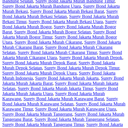
Bandung Selatan
,
Surety Bond Jakarta Murah Bandung Timur
,
Surety Bond Jakarta Murah Bandung Utara
,
Surety Bond Jakarta
Murah Bekasi
,
Surety Bond Jakarta Murah Bekasi Barat
,
Surety
Bond Jakarta Murah Bekasi Selatan
,
Surety Bond Jakarta Murah
Bekasi Timur
,
Surety Bond Jakarta Murah Bekasi Utara
,
Surety
Bond Jakarta Murah Bogor
,
Surety Bond Jakarta Murah Bogor
Barat
,
Surety Bond Jakarta Murah Bogor Selatan
,
Surety Bond
Jakarta Murah Bogor Timur
,
Surety Bond Jakarta Murah Bogor
Utara
,
Surety Bond Jakarta Murah Cikarang
,
Surety Bond Jakarta
Murah Cikarang Barat
,
Surety Bond Jakarta Murah Cikarang
Selatan
,
Surety Bond Jakarta Murah Cikarang Timur
,
Surety Bond
Jakarta Murah Cikarang Utara
,
Surety Bond Jakarta Murah Depok
,
Surety Bond Jakarta Murah Depok Barat
,
Surety Bond Jakarta
Murah Depok Selatan
,
Surety Bond Jakarta Murah Depok Timur
,
Surety Bond Jakarta Murah Depok Utara
,
Surety Bond Jakarta
Murah Indonesia
,
Surety Bond Jakarta Murah Jakarta
,
Surety Bond
Jakarta Murah Jakarta Barat
,
Surety Bond Jakarta Murah Jakarta
Selatan
,
Surety Bond Jakarta Murah Jakarta Timur
,
Surety Bond
Jakarta Murah Jakarta Utara
,
Surety Bond Jakarta Murah
Karawang
,
Surety Bond Jakarta Murah Karawang Barat
,
Surety
Bond Jakarta Murah Karawang Selatan
,
Surety Bond Jakarta Murah
Karawang Timur
,
Surety Bond Jakarta Murah Karawang Utara
,
Surety Bond Jakarta Murah Tangerang
,
Surety Bond Jakarta Murah
Tangerang Barat
,
Surety Bond Jakarta Murah Tangerang Selatan
,
Surety Bond Jakarta Murah Tangerang Timur
,
Surety Bond Jakarta