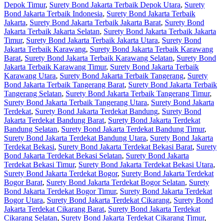
Depok Timur
,
Surety Bond Jakarta Terbaik Depok Utara
,
Surety
Bond Jakarta Terbaik Indonesia
,
Surety Bond Jakarta Terbaik
Jakarta
,
Surety Bond Jakarta Terbaik Jakarta Barat
,
Surety Bond
Jakarta Terbaik Jakarta Selatan
,
Surety Bond Jakarta Terbaik Jakarta
Timur
,
Surety Bond Jakarta Terbaik Jakarta Utara
,
Surety Bond
Jakarta Terbaik Karawang
,
Surety Bond Jakarta Terbaik Karawang
Barat
,
Surety Bond Jakarta Terbaik Karawang Selatan
,
Surety Bond
Jakarta Terbaik Karawang Timur
,
Surety Bond Jakarta Terbaik
Karawang Utara
,
Surety Bond Jakarta Terbaik Tangerang
,
Surety
Bond Jakarta Terbaik Tangerang Barat
,
Surety Bond Jakarta Terbaik
Tangerang Selatan
,
Surety Bond Jakarta Terbaik Tangerang Timur
,
Surety Bond Jakarta Terbaik Tangerang Utara
,
Surety Bond Jakarta
Terdekat
,
Surety Bond Jakarta Terdekat Bandung
,
Surety Bond
Jakarta Terdekat Bandung Barat
,
Surety Bond Jakarta Terdekat
Bandung Selatan
,
Surety Bond Jakarta Terdekat Bandung Timur
,
Surety Bond Jakarta Terdekat Bandung Utara
,
Surety Bond Jakarta
Terdekat Bekasi
,
Surety Bond Jakarta Terdekat Bekasi Barat
,
Surety
Bond Jakarta Terdekat Bekasi Selatan
,
Surety Bond Jakarta
Terdekat Bekasi Timur
,
Surety Bond Jakarta Terdekat Bekasi Utara
,
Surety Bond Jakarta Terdekat Bogor
,
Surety Bond Jakarta Terdekat
Bogor Barat
,
Surety Bond Jakarta Terdekat Bogor Selatan
,
Surety
Bond Jakarta Terdekat Bogor Timur
,
Surety Bond Jakarta Terdekat
Bogor Utara
,
Surety Bond Jakarta Terdekat Cikarang
,
Surety Bond
Jakarta Terdekat Cikarang Barat
,
Surety Bond Jakarta Terdekat
Cikarang Selatan
,
Surety Bond Jakarta Terdekat Cikarang Timur
,