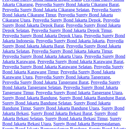
Jakarta Cikarang
,
Penyedia Surety Bond Jakarta Cikarang Barat
,
Penyedia Surety Bond Jakarta Cikarang Selatan
,
Penyedia Surety
Bond Jakarta Cikarang Timur
,
Penyedia Surety Bond Jakarta
Cikarang Utara
,
Penyedia Surety Bond Jakarta Depok
,
Penyedia
Surety Bond Jakarta Depok Barat
,
Penyedia Surety Bond Jakarta
Depok Selatan
,
Penyedia Surety Bond Jakarta Depok Timur
,
Penyedia Surety Bond Jakarta Depok Utara
,
Penyedia Surety Bond
Jakarta Indonesia
,
Penyedia Surety Bond Jakarta Jakarta
,
Penyedia
Surety Bond Jakarta Jakarta Barat
,
Penyedia Surety Bond Jakarta
Jakarta Selatan
,
Penyedia Surety Bond Jakarta Jakarta Timur
,
Penyedia Surety Bond Jakarta Jakarta Utara
,
Penyedia Surety Bond
Jakarta Karawang
,
Penyedia Surety Bond Jakarta Karawang Barat
,
Penyedia Surety Bond Jakarta Karawang Selatan
,
Penyedia Surety
Bond Jakarta Karawang Timur
,
Penyedia Surety Bond Jakarta
Karawang Utara
,
Penyedia Surety Bond Jakarta Tangerang
,
Penyedia Surety Bond Jakarta Tangerang Barat
,
Penyedia Surety
Bond Jakarta Tangerang Selatan
,
Penyedia Surety Bond Jakarta
Tangerang Timur
,
Penyedia Surety Bond Jakarta Tangerang Utara
,
Surety Bond Jakarta Bandung
,
Surety Bond Jakarta Bandung Barat
,
Surety Bond Jakarta Bandung Selatan
,
Surety Bond Jakarta
Bandung Timur
,
Surety Bond Jakarta Bandung Utara
,
Surety Bond
Jakarta Bekasi
,
Surety Bond Jakarta Bekasi Barat
,
Surety Bond
Jakarta Bekasi Selatan
,
Surety Bond Jakarta Bekasi Timur
,
Surety
Bond Jakarta Bekasi Utara
,
Surety Bond Jakarta Berpengalaman
,
Surety Bond Jakarta Berpengalaman Bandung
,
Surety Bond Jakarta