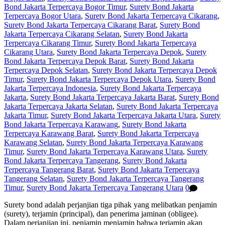
Bond Jakarta Terpercaya Bogor Timur
,
Surety Bond Jakarta
Terpercaya Bogor Utara
,
Surety Bond Jakarta Terpercaya Cikarang
,
Surety Bond Jakarta Terpercaya Cikarang Barat
,
Surety Bond
Jakarta Terpercaya Cikarang Selatan
,
Surety Bond Jakarta
Terpercaya Cikarang Timur
,
Surety Bond Jakarta Terpercaya
Cikarang Utara
,
Surety Bond Jakarta Terpercaya Depok
,
Surety
Bond Jakarta Terpercaya Depok Barat
,
Surety Bond Jakarta
Terpercaya Depok Selatan
,
Surety Bond Jakarta Terpercaya Depok
Timur
,
Surety Bond Jakarta Terpercaya Depok Utara
,
Surety Bond
Jakarta Terpercaya Indonesia
,
Surety Bond Jakarta Terpercaya
Jakarta
,
Surety Bond Jakarta Terpercaya Jakarta Barat
,
Surety Bond
Jakarta Terpercaya Jakarta Selatan
,
Surety Bond Jakarta Terpercaya
Jakarta Timur
,
Surety Bond Jakarta Terpercaya Jakarta Utara
,
Surety
Bond Jakarta Terpercaya Karawang
,
Surety Bond Jakarta
Terpercaya Karawang Barat
,
Surety Bond Jakarta Terpercaya
Karawang Selatan
,
Surety Bond Jakarta Terpercaya Karawang
Timur
,
Surety Bond Jakarta Terpercaya Karawang Utara
,
Surety
Bond Jakarta Terpercaya Tangerang
,
Surety Bond Jakarta
Terpercaya Tangerang Barat
,
Surety Bond Jakarta Terpercaya
Tangerang Selatan
,
Surety Bond Jakarta Terpercaya Tangerang
Timur
,
Surety Bond Jakarta Terpercaya Tangerang Utara
0
Surety bond adalah perjanjian tiga pihak yang melibatkan penjamin
(surety), terjamin (principal), dan penerima jaminan (obligee).
Dalam perjanjian ini, penjamin menjamin bahwa terjamin akan