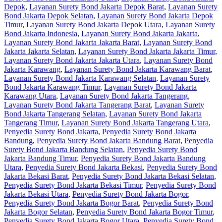
Depok
,
Layanan Surety Bond Jakarta Depok Barat
,
Layanan Surety
Bond Jakarta Depok Selatan
,
Layanan Surety Bond Jakarta Depok
Timur
,
Layanan Surety Bond Jakarta Depok Utara
,
Layanan Surety
Bond Jakarta Indonesia
,
Layanan Surety Bond Jakarta Jakarta
,
Layanan Surety Bond Jakarta Jakarta Barat
,
Layanan Surety Bond
Jakarta Jakarta Selatan
,
Layanan Surety Bond Jakarta Jakarta Timur
,
Layanan Surety Bond Jakarta Jakarta Utara
,
Layanan Surety Bond
Jakarta Karawang
,
Layanan Surety Bond Jakarta Karawang Barat
,
Layanan Surety Bond Jakarta Karawang Selatan
,
Layanan Surety
Bond Jakarta Karawang Timur
,
Layanan Surety Bond Jakarta
Karawang Utara
,
Layanan Surety Bond Jakarta Tangerang
,
Layanan Surety Bond Jakarta Tangerang Barat
,
Layanan Surety
Bond Jakarta Tangerang Selatan
,
Layanan Surety Bond Jakarta
Tangerang Timur
,
Layanan Surety Bond Jakarta Tangerang Utara
,
Penyedia Surety Bond Jakarta
,
Penyedia Surety Bond Jakarta
Bandung
,
Penyedia Surety Bond Jakarta Bandung Barat
,
Penyedia
Surety Bond Jakarta Bandung Selatan
,
Penyedia Surety Bond
Jakarta Bandung Timur
,
Penyedia Surety Bond Jakarta Bandung
Utara
,
Penyedia Surety Bond Jakarta Bekasi
,
Penyedia Surety Bond
Jakarta Bekasi Barat
,
Penyedia Surety Bond Jakarta Bekasi Selatan
,
Penyedia Surety Bond Jakarta Bekasi Timur
,
Penyedia Surety Bond
Jakarta Bekasi Utara
,
Penyedia Surety Bond Jakarta Bogor
,
Penyedia Surety Bond Jakarta Bogor Barat
,
Penyedia Surety Bond
Jakarta Bogor Selatan
,
Penyedia Surety Bond Jakarta Bogor Timur
,
Penyedia Surety Bond Jakarta Bogor Utara
,
Penyedia Surety Bond