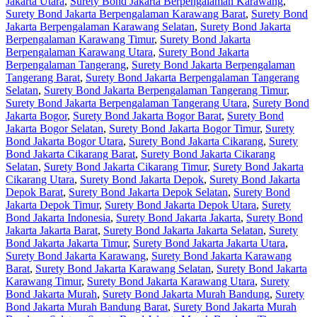
Jakarta Utara
,
Surety Bond Jakarta Berpengalaman Karawang
,
Surety Bond Jakarta Berpengalaman Karawang Barat
,
Surety Bond
Jakarta Berpengalaman Karawang Selatan
,
Surety Bond Jakarta
Berpengalaman Karawang Timur
,
Surety Bond Jakarta
Berpengalaman Karawang Utara
,
Surety Bond Jakarta
Berpengalaman Tangerang
,
Surety Bond Jakarta Berpengalaman
Tangerang Barat
,
Surety Bond Jakarta Berpengalaman Tangerang
Selatan
,
Surety Bond Jakarta Berpengalaman Tangerang Timur
,
Surety Bond Jakarta Berpengalaman Tangerang Utara
,
Surety Bond
Jakarta Bogor
,
Surety Bond Jakarta Bogor Barat
,
Surety Bond
Jakarta Bogor Selatan
,
Surety Bond Jakarta Bogor Timur
,
Surety
Bond Jakarta Bogor Utara
,
Surety Bond Jakarta Cikarang
,
Surety
Bond Jakarta Cikarang Barat
,
Surety Bond Jakarta Cikarang
Selatan
,
Surety Bond Jakarta Cikarang Timur
,
Surety Bond Jakarta
Cikarang Utara
,
Surety Bond Jakarta Depok
,
Surety Bond Jakarta
Depok Barat
,
Surety Bond Jakarta Depok Selatan
,
Surety Bond
Jakarta Depok Timur
,
Surety Bond Jakarta Depok Utara
,
Surety
Bond Jakarta Indonesia
,
Surety Bond Jakarta Jakarta
,
Surety Bond
Jakarta Jakarta Barat
,
Surety Bond Jakarta Jakarta Selatan
,
Surety
Bond Jakarta Jakarta Timur
,
Surety Bond Jakarta Jakarta Utara
,
Surety Bond Jakarta Karawang
,
Surety Bond Jakarta Karawang
Barat
,
Surety Bond Jakarta Karawang Selatan
,
Surety Bond Jakarta
Karawang Timur
,
Surety Bond Jakarta Karawang Utara
,
Surety
Bond Jakarta Murah
,
Surety Bond Jakarta Murah Bandung
,
Surety
Bond Jakarta Murah Bandung Barat
,
Surety Bond Jakarta Murah