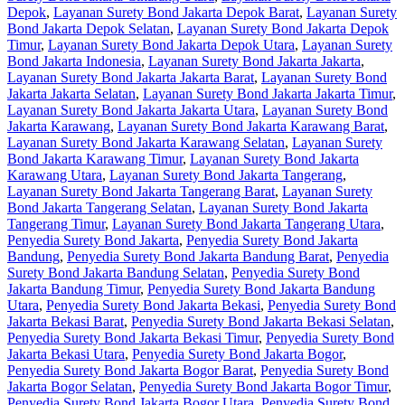
Depok
,
Layanan Surety Bond Jakarta Depok Barat
,
Layanan Surety
Bond Jakarta Depok Selatan
,
Layanan Surety Bond Jakarta Depok
Timur
,
Layanan Surety Bond Jakarta Depok Utara
,
Layanan Surety
Bond Jakarta Indonesia
,
Layanan Surety Bond Jakarta Jakarta
,
Layanan Surety Bond Jakarta Jakarta Barat
,
Layanan Surety Bond
Jakarta Jakarta Selatan
,
Layanan Surety Bond Jakarta Jakarta Timur
,
Layanan Surety Bond Jakarta Jakarta Utara
,
Layanan Surety Bond
Jakarta Karawang
,
Layanan Surety Bond Jakarta Karawang Barat
,
Layanan Surety Bond Jakarta Karawang Selatan
,
Layanan Surety
Bond Jakarta Karawang Timur
,
Layanan Surety Bond Jakarta
Karawang Utara
,
Layanan Surety Bond Jakarta Tangerang
,
Layanan Surety Bond Jakarta Tangerang Barat
,
Layanan Surety
Bond Jakarta Tangerang Selatan
,
Layanan Surety Bond Jakarta
Tangerang Timur
,
Layanan Surety Bond Jakarta Tangerang Utara
,
Penyedia Surety Bond Jakarta
,
Penyedia Surety Bond Jakarta
Bandung
,
Penyedia Surety Bond Jakarta Bandung Barat
,
Penyedia
Surety Bond Jakarta Bandung Selatan
,
Penyedia Surety Bond
Jakarta Bandung Timur
,
Penyedia Surety Bond Jakarta Bandung
Utara
,
Penyedia Surety Bond Jakarta Bekasi
,
Penyedia Surety Bond
Jakarta Bekasi Barat
,
Penyedia Surety Bond Jakarta Bekasi Selatan
,
Penyedia Surety Bond Jakarta Bekasi Timur
,
Penyedia Surety Bond
Jakarta Bekasi Utara
,
Penyedia Surety Bond Jakarta Bogor
,
Penyedia Surety Bond Jakarta Bogor Barat
,
Penyedia Surety Bond
Jakarta Bogor Selatan
,
Penyedia Surety Bond Jakarta Bogor Timur
,
Penyedia Surety Bond Jakarta Bogor Utara
,
Penyedia Surety Bond