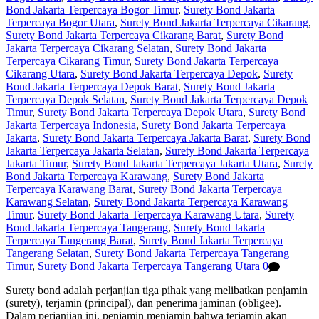
Bond Jakarta Terpercaya Bogor Timur
,
Surety Bond Jakarta
Terpercaya Bogor Utara
,
Surety Bond Jakarta Terpercaya Cikarang
,
Surety Bond Jakarta Terpercaya Cikarang Barat
,
Surety Bond
Jakarta Terpercaya Cikarang Selatan
,
Surety Bond Jakarta
Terpercaya Cikarang Timur
,
Surety Bond Jakarta Terpercaya
Cikarang Utara
,
Surety Bond Jakarta Terpercaya Depok
,
Surety
Bond Jakarta Terpercaya Depok Barat
,
Surety Bond Jakarta
Terpercaya Depok Selatan
,
Surety Bond Jakarta Terpercaya Depok
Timur
,
Surety Bond Jakarta Terpercaya Depok Utara
,
Surety Bond
Jakarta Terpercaya Indonesia
,
Surety Bond Jakarta Terpercaya
Jakarta
,
Surety Bond Jakarta Terpercaya Jakarta Barat
,
Surety Bond
Jakarta Terpercaya Jakarta Selatan
,
Surety Bond Jakarta Terpercaya
Jakarta Timur
,
Surety Bond Jakarta Terpercaya Jakarta Utara
,
Surety
Bond Jakarta Terpercaya Karawang
,
Surety Bond Jakarta
Terpercaya Karawang Barat
,
Surety Bond Jakarta Terpercaya
Karawang Selatan
,
Surety Bond Jakarta Terpercaya Karawang
Timur
,
Surety Bond Jakarta Terpercaya Karawang Utara
,
Surety
Bond Jakarta Terpercaya Tangerang
,
Surety Bond Jakarta
Terpercaya Tangerang Barat
,
Surety Bond Jakarta Terpercaya
Tangerang Selatan
,
Surety Bond Jakarta Terpercaya Tangerang
Timur
,
Surety Bond Jakarta Terpercaya Tangerang Utara
0
Surety bond adalah perjanjian tiga pihak yang melibatkan penjamin
(surety), terjamin (principal), dan penerima jaminan (obligee).
Dalam perjanjian ini, penjamin menjamin bahwa terjamin akan