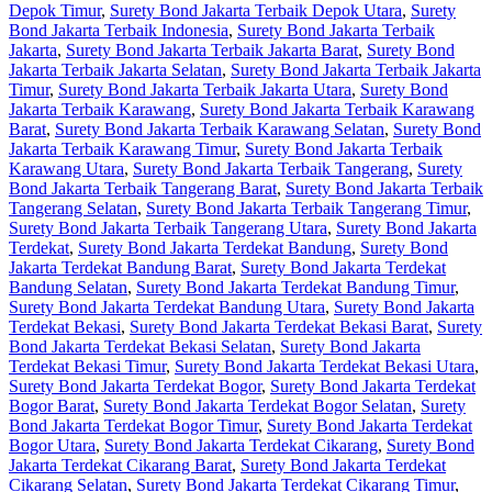
Depok Timur
,
Surety Bond Jakarta Terbaik Depok Utara
,
Surety
Bond Jakarta Terbaik Indonesia
,
Surety Bond Jakarta Terbaik
Jakarta
,
Surety Bond Jakarta Terbaik Jakarta Barat
,
Surety Bond
Jakarta Terbaik Jakarta Selatan
,
Surety Bond Jakarta Terbaik Jakarta
Timur
,
Surety Bond Jakarta Terbaik Jakarta Utara
,
Surety Bond
Jakarta Terbaik Karawang
,
Surety Bond Jakarta Terbaik Karawang
Barat
,
Surety Bond Jakarta Terbaik Karawang Selatan
,
Surety Bond
Jakarta Terbaik Karawang Timur
,
Surety Bond Jakarta Terbaik
Karawang Utara
,
Surety Bond Jakarta Terbaik Tangerang
,
Surety
Bond Jakarta Terbaik Tangerang Barat
,
Surety Bond Jakarta Terbaik
Tangerang Selatan
,
Surety Bond Jakarta Terbaik Tangerang Timur
,
Surety Bond Jakarta Terbaik Tangerang Utara
,
Surety Bond Jakarta
Terdekat
,
Surety Bond Jakarta Terdekat Bandung
,
Surety Bond
Jakarta Terdekat Bandung Barat
,
Surety Bond Jakarta Terdekat
Bandung Selatan
,
Surety Bond Jakarta Terdekat Bandung Timur
,
Surety Bond Jakarta Terdekat Bandung Utara
,
Surety Bond Jakarta
Terdekat Bekasi
,
Surety Bond Jakarta Terdekat Bekasi Barat
,
Surety
Bond Jakarta Terdekat Bekasi Selatan
,
Surety Bond Jakarta
Terdekat Bekasi Timur
,
Surety Bond Jakarta Terdekat Bekasi Utara
,
Surety Bond Jakarta Terdekat Bogor
,
Surety Bond Jakarta Terdekat
Bogor Barat
,
Surety Bond Jakarta Terdekat Bogor Selatan
,
Surety
Bond Jakarta Terdekat Bogor Timur
,
Surety Bond Jakarta Terdekat
Bogor Utara
,
Surety Bond Jakarta Terdekat Cikarang
,
Surety Bond
Jakarta Terdekat Cikarang Barat
,
Surety Bond Jakarta Terdekat
Cikarang Selatan
,
Surety Bond Jakarta Terdekat Cikarang Timur
,