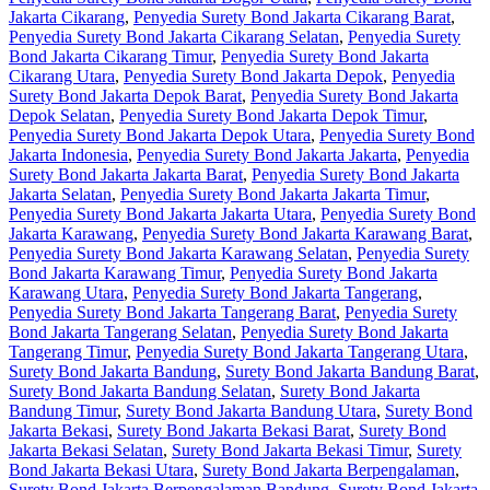
Jakarta Cikarang
,
Penyedia Surety Bond Jakarta Cikarang Barat
,
Penyedia Surety Bond Jakarta Cikarang Selatan
,
Penyedia Surety
Bond Jakarta Cikarang Timur
,
Penyedia Surety Bond Jakarta
Cikarang Utara
,
Penyedia Surety Bond Jakarta Depok
,
Penyedia
Surety Bond Jakarta Depok Barat
,
Penyedia Surety Bond Jakarta
Depok Selatan
,
Penyedia Surety Bond Jakarta Depok Timur
,
Penyedia Surety Bond Jakarta Depok Utara
,
Penyedia Surety Bond
Jakarta Indonesia
,
Penyedia Surety Bond Jakarta Jakarta
,
Penyedia
Surety Bond Jakarta Jakarta Barat
,
Penyedia Surety Bond Jakarta
Jakarta Selatan
,
Penyedia Surety Bond Jakarta Jakarta Timur
,
Penyedia Surety Bond Jakarta Jakarta Utara
,
Penyedia Surety Bond
Jakarta Karawang
,
Penyedia Surety Bond Jakarta Karawang Barat
,
Penyedia Surety Bond Jakarta Karawang Selatan
,
Penyedia Surety
Bond Jakarta Karawang Timur
,
Penyedia Surety Bond Jakarta
Karawang Utara
,
Penyedia Surety Bond Jakarta Tangerang
,
Penyedia Surety Bond Jakarta Tangerang Barat
,
Penyedia Surety
Bond Jakarta Tangerang Selatan
,
Penyedia Surety Bond Jakarta
Tangerang Timur
,
Penyedia Surety Bond Jakarta Tangerang Utara
,
Surety Bond Jakarta Bandung
,
Surety Bond Jakarta Bandung Barat
,
Surety Bond Jakarta Bandung Selatan
,
Surety Bond Jakarta
Bandung Timur
,
Surety Bond Jakarta Bandung Utara
,
Surety Bond
Jakarta Bekasi
,
Surety Bond Jakarta Bekasi Barat
,
Surety Bond
Jakarta Bekasi Selatan
,
Surety Bond Jakarta Bekasi Timur
,
Surety
Bond Jakarta Bekasi Utara
,
Surety Bond Jakarta Berpengalaman
,
Surety Bond Jakarta Berpengalaman Bandung
,
Surety Bond Jakarta