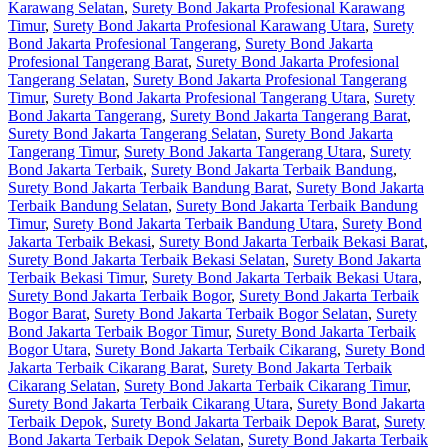
Karawang Selatan
,
Surety Bond Jakarta Profesional Karawang
Timur
,
Surety Bond Jakarta Profesional Karawang Utara
,
Surety
Bond Jakarta Profesional Tangerang
,
Surety Bond Jakarta
Profesional Tangerang Barat
,
Surety Bond Jakarta Profesional
Tangerang Selatan
,
Surety Bond Jakarta Profesional Tangerang
Timur
,
Surety Bond Jakarta Profesional Tangerang Utara
,
Surety
Bond Jakarta Tangerang
,
Surety Bond Jakarta Tangerang Barat
,
Surety Bond Jakarta Tangerang Selatan
,
Surety Bond Jakarta
Tangerang Timur
,
Surety Bond Jakarta Tangerang Utara
,
Surety
Bond Jakarta Terbaik
,
Surety Bond Jakarta Terbaik Bandung
,
Surety Bond Jakarta Terbaik Bandung Barat
,
Surety Bond Jakarta
Terbaik Bandung Selatan
,
Surety Bond Jakarta Terbaik Bandung
Timur
,
Surety Bond Jakarta Terbaik Bandung Utara
,
Surety Bond
Jakarta Terbaik Bekasi
,
Surety Bond Jakarta Terbaik Bekasi Barat
,
Surety Bond Jakarta Terbaik Bekasi Selatan
,
Surety Bond Jakarta
Terbaik Bekasi Timur
,
Surety Bond Jakarta Terbaik Bekasi Utara
,
Surety Bond Jakarta Terbaik Bogor
,
Surety Bond Jakarta Terbaik
Bogor Barat
,
Surety Bond Jakarta Terbaik Bogor Selatan
,
Surety
Bond Jakarta Terbaik Bogor Timur
,
Surety Bond Jakarta Terbaik
Bogor Utara
,
Surety Bond Jakarta Terbaik Cikarang
,
Surety Bond
Jakarta Terbaik Cikarang Barat
,
Surety Bond Jakarta Terbaik
Cikarang Selatan
,
Surety Bond Jakarta Terbaik Cikarang Timur
,
Surety Bond Jakarta Terbaik Cikarang Utara
,
Surety Bond Jakarta
Terbaik Depok
,
Surety Bond Jakarta Terbaik Depok Barat
,
Surety
Bond Jakarta Terbaik Depok Selatan
,
Surety Bond Jakarta Terbaik