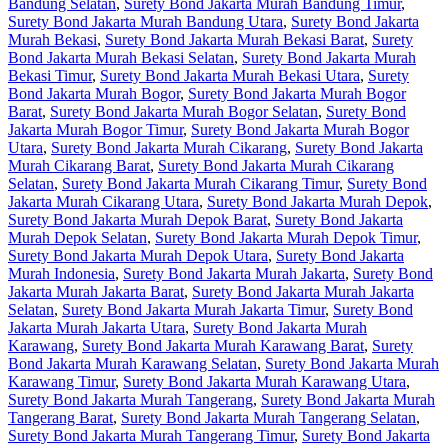
Bandung Selatan
,
Surety Bond Jakarta Murah Bandung Timur
,
Surety Bond Jakarta Murah Bandung Utara
,
Surety Bond Jakarta
Murah Bekasi
,
Surety Bond Jakarta Murah Bekasi Barat
,
Surety
Bond Jakarta Murah Bekasi Selatan
,
Surety Bond Jakarta Murah
Bekasi Timur
,
Surety Bond Jakarta Murah Bekasi Utara
,
Surety
Bond Jakarta Murah Bogor
,
Surety Bond Jakarta Murah Bogor
Barat
,
Surety Bond Jakarta Murah Bogor Selatan
,
Surety Bond
Jakarta Murah Bogor Timur
,
Surety Bond Jakarta Murah Bogor
Utara
,
Surety Bond Jakarta Murah Cikarang
,
Surety Bond Jakarta
Murah Cikarang Barat
,
Surety Bond Jakarta Murah Cikarang
Selatan
,
Surety Bond Jakarta Murah Cikarang Timur
,
Surety Bond
Jakarta Murah Cikarang Utara
,
Surety Bond Jakarta Murah Depok
,
Surety Bond Jakarta Murah Depok Barat
,
Surety Bond Jakarta
Murah Depok Selatan
,
Surety Bond Jakarta Murah Depok Timur
,
Surety Bond Jakarta Murah Depok Utara
,
Surety Bond Jakarta
Murah Indonesia
,
Surety Bond Jakarta Murah Jakarta
,
Surety Bond
Jakarta Murah Jakarta Barat
,
Surety Bond Jakarta Murah Jakarta
Selatan
,
Surety Bond Jakarta Murah Jakarta Timur
,
Surety Bond
Jakarta Murah Jakarta Utara
,
Surety Bond Jakarta Murah
Karawang
,
Surety Bond Jakarta Murah Karawang Barat
,
Surety
Bond Jakarta Murah Karawang Selatan
,
Surety Bond Jakarta Murah
Karawang Timur
,
Surety Bond Jakarta Murah Karawang Utara
,
Surety Bond Jakarta Murah Tangerang
,
Surety Bond Jakarta Murah
Tangerang Barat
,
Surety Bond Jakarta Murah Tangerang Selatan
,
Surety Bond Jakarta Murah Tangerang Timur
,
Surety Bond Jakarta