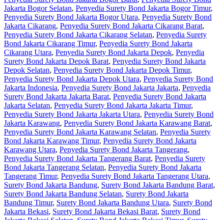
Jakarta Bogor Selatan
,
Penyedia Surety Bond Jakarta Bogor Timur
,
Penyedia Surety Bond Jakarta Bogor Utara
,
Penyedia Surety Bond
Jakarta Cikarang
,
Penyedia Surety Bond Jakarta Cikarang Barat
,
Penyedia Surety Bond Jakarta Cikarang Selatan
,
Penyedia Surety
Bond Jakarta Cikarang Timur
,
Penyedia Surety Bond Jakarta
Cikarang Utara
,
Penyedia Surety Bond Jakarta Depok
,
Penyedia
Surety Bond Jakarta Depok Barat
,
Penyedia Surety Bond Jakarta
Depok Selatan
,
Penyedia Surety Bond Jakarta Depok Timur
,
Penyedia Surety Bond Jakarta Depok Utara
,
Penyedia Surety Bond
Jakarta Indonesia
,
Penyedia Surety Bond Jakarta Jakarta
,
Penyedia
Surety Bond Jakarta Jakarta Barat
,
Penyedia Surety Bond Jakarta
Jakarta Selatan
,
Penyedia Surety Bond Jakarta Jakarta Timur
,
Penyedia Surety Bond Jakarta Jakarta Utara
,
Penyedia Surety Bond
Jakarta Karawang
,
Penyedia Surety Bond Jakarta Karawang Barat
,
Penyedia Surety Bond Jakarta Karawang Selatan
,
Penyedia Surety
Bond Jakarta Karawang Timur
,
Penyedia Surety Bond Jakarta
Karawang Utara
,
Penyedia Surety Bond Jakarta Tangerang
,
Penyedia Surety Bond Jakarta Tangerang Barat
,
Penyedia Surety
Bond Jakarta Tangerang Selatan
,
Penyedia Surety Bond Jakarta
Tangerang Timur
,
Penyedia Surety Bond Jakarta Tangerang Utara
,
Surety Bond Jakarta Bandung
,
Surety Bond Jakarta Bandung Barat
,
Surety Bond Jakarta Bandung Selatan
,
Surety Bond Jakarta
Bandung Timur
,
Surety Bond Jakarta Bandung Utara
,
Surety Bond
Jakarta Bekasi
,
Surety Bond Jakarta Bekasi Barat
,
Surety Bond