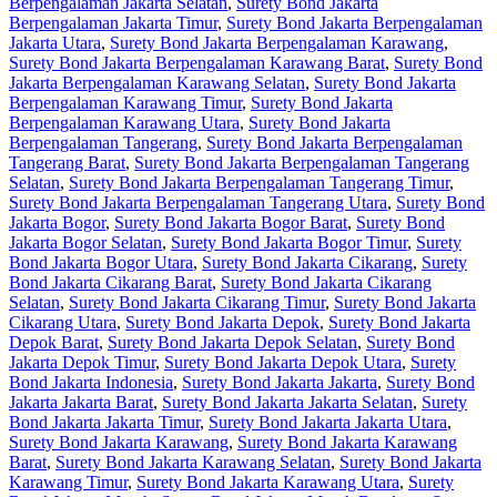
Berpengalaman Jakarta Selatan
,
Surety Bond Jakarta
Berpengalaman Jakarta Timur
,
Surety Bond Jakarta Berpengalaman
Jakarta Utara
,
Surety Bond Jakarta Berpengalaman Karawang
,
Surety Bond Jakarta Berpengalaman Karawang Barat
,
Surety Bond
Jakarta Berpengalaman Karawang Selatan
,
Surety Bond Jakarta
Berpengalaman Karawang Timur
,
Surety Bond Jakarta
Berpengalaman Karawang Utara
,
Surety Bond Jakarta
Berpengalaman Tangerang
,
Surety Bond Jakarta Berpengalaman
Tangerang Barat
,
Surety Bond Jakarta Berpengalaman Tangerang
Selatan
,
Surety Bond Jakarta Berpengalaman Tangerang Timur
,
Surety Bond Jakarta Berpengalaman Tangerang Utara
,
Surety Bond
Jakarta Bogor
,
Surety Bond Jakarta Bogor Barat
,
Surety Bond
Jakarta Bogor Selatan
,
Surety Bond Jakarta Bogor Timur
,
Surety
Bond Jakarta Bogor Utara
,
Surety Bond Jakarta Cikarang
,
Surety
Bond Jakarta Cikarang Barat
,
Surety Bond Jakarta Cikarang
Selatan
,
Surety Bond Jakarta Cikarang Timur
,
Surety Bond Jakarta
Cikarang Utara
,
Surety Bond Jakarta Depok
,
Surety Bond Jakarta
Depok Barat
,
Surety Bond Jakarta Depok Selatan
,
Surety Bond
Jakarta Depok Timur
,
Surety Bond Jakarta Depok Utara
,
Surety
Bond Jakarta Indonesia
,
Surety Bond Jakarta Jakarta
,
Surety Bond
Jakarta Jakarta Barat
,
Surety Bond Jakarta Jakarta Selatan
,
Surety
Bond Jakarta Jakarta Timur
,
Surety Bond Jakarta Jakarta Utara
,
Surety Bond Jakarta Karawang
,
Surety Bond Jakarta Karawang
Barat
,
Surety Bond Jakarta Karawang Selatan
,
Surety Bond Jakarta
Karawang Timur
,
Surety Bond Jakarta Karawang Utara
,
Surety