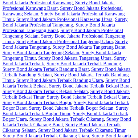
Bond Jakarta Profesional Karawang
,
Surety Bond Jakarta
Profesional Karawang Barat
,
Surety Bond Jakarta Profesional
Karawang Selatan
,
Surety Bond Jakarta Profesional Karawang
Timur
,
Surety Bond Jakarta Profesional Karawang Utara
,
Surety
Bond Jakarta Profesional Tangerang
,
Surety Bond Jakarta
Profesional Tangerang Barat
,
Surety Bond Jakarta Profesional
Tangerang Selatan
,
Surety Bond Jakarta Profesional Tangerang
Timur
,
Surety Bond Jakarta Profesional Tangerang Utara
,
Surety
Bond Jakarta Tangerang
,
Surety Bond Jakarta Tangerang Barat
,
Surety Bond Jakarta Tangerang Selatan
,
Surety Bond Jakarta
Tangerang Timur
,
Surety Bond Jakarta Tangerang Utara
,
Surety
Bond Jakarta Terbaik
,
Surety Bond Jakarta Terbaik Bandung
,
Surety Bond Jakarta Terbaik Bandung Barat
,
Surety Bond Jakarta
Terbaik Bandung Selatan
,
Surety Bond Jakarta Terbaik Bandung
Timur
,
Surety Bond Jakarta Terbaik Bandung Utara
,
Surety Bond
Jakarta Terbaik Bekasi
,
Surety Bond Jakarta Terbaik Bekasi Barat
,
Surety Bond Jakarta Terbaik Bekasi Selatan
,
Surety Bond Jakarta
Terbaik Bekasi Timur
,
Surety Bond Jakarta Terbaik Bekasi Utara
,
Surety Bond Jakarta Terbaik Bogor
,
Surety Bond Jakarta Terbaik
Bogor Barat
,
Surety Bond Jakarta Terbaik Bogor Selatan
,
Surety
Bond Jakarta Terbaik Bogor Timur
,
Surety Bond Jakarta Terbaik
Bogor Utara
,
Surety Bond Jakarta Terbaik Cikarang
,
Surety Bond
Jakarta Terbaik Cikarang Barat
,
Surety Bond Jakarta Terbaik
Cikarang Selatan
,
Surety Bond Jakarta Terbaik Cikarang Timur
,
Surety Bond Jakarta Terbaik Cikarang Utara
,
Surety Bond Jakarta