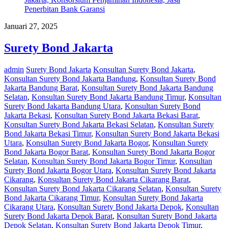
Januari 27, 2025
Surety Bond Jakarta
admin
Surety Bond Jakarta
Konsultan Surety Bond Jakarta
,
Konsultan Surety Bond Jakarta Bandung
,
Konsultan Surety Bond
Jakarta Bandung Barat
,
Konsultan Surety Bond Jakarta Bandung
Selatan
,
Konsultan Surety Bond Jakarta Bandung Timur
,
Konsultan
Surety Bond Jakarta Bandung Utara
,
Konsultan Surety Bond
Jakarta Bekasi
,
Konsultan Surety Bond Jakarta Bekasi Barat
,
Konsultan Surety Bond Jakarta Bekasi Selatan
,
Konsultan Surety
Bond Jakarta Bekasi Timur
,
Konsultan Surety Bond Jakarta Bekasi
Utara
,
Konsultan Surety Bond Jakarta Bogor
,
Konsultan Surety
Bond Jakarta Bogor Barat
,
Konsultan Surety Bond Jakarta Bogor
Selatan
,
Konsultan Surety Bond Jakarta Bogor Timur
,
Konsultan
Surety Bond Jakarta Bogor Utara
,
Konsultan Surety Bond Jakarta
Cikarang
,
Konsultan Surety Bond Jakarta Cikarang Barat
,
Konsultan Surety Bond Jakarta Cikarang Selatan
,
Konsultan Surety
Bond Jakarta Cikarang Timur
,
Konsultan Surety Bond Jakarta
Cikarang Utara
,
Konsultan Surety Bond Jakarta Depok
,
Konsultan
Surety Bond Jakarta Depok Barat
,
Konsultan Surety Bond Jakarta
Depok Selatan
,
Konsultan Surety Bond Jakarta Depok Timur
,