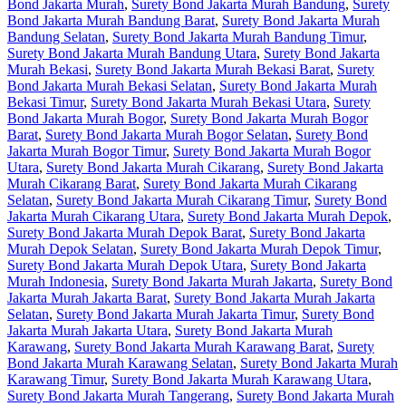
Bond Jakarta Murah
,
Surety Bond Jakarta Murah Bandung
,
Surety
Bond Jakarta Murah Bandung Barat
,
Surety Bond Jakarta Murah
Bandung Selatan
,
Surety Bond Jakarta Murah Bandung Timur
,
Surety Bond Jakarta Murah Bandung Utara
,
Surety Bond Jakarta
Murah Bekasi
,
Surety Bond Jakarta Murah Bekasi Barat
,
Surety
Bond Jakarta Murah Bekasi Selatan
,
Surety Bond Jakarta Murah
Bekasi Timur
,
Surety Bond Jakarta Murah Bekasi Utara
,
Surety
Bond Jakarta Murah Bogor
,
Surety Bond Jakarta Murah Bogor
Barat
,
Surety Bond Jakarta Murah Bogor Selatan
,
Surety Bond
Jakarta Murah Bogor Timur
,
Surety Bond Jakarta Murah Bogor
Utara
,
Surety Bond Jakarta Murah Cikarang
,
Surety Bond Jakarta
Murah Cikarang Barat
,
Surety Bond Jakarta Murah Cikarang
Selatan
,
Surety Bond Jakarta Murah Cikarang Timur
,
Surety Bond
Jakarta Murah Cikarang Utara
,
Surety Bond Jakarta Murah Depok
,
Surety Bond Jakarta Murah Depok Barat
,
Surety Bond Jakarta
Murah Depok Selatan
,
Surety Bond Jakarta Murah Depok Timur
,
Surety Bond Jakarta Murah Depok Utara
,
Surety Bond Jakarta
Murah Indonesia
,
Surety Bond Jakarta Murah Jakarta
,
Surety Bond
Jakarta Murah Jakarta Barat
,
Surety Bond Jakarta Murah Jakarta
Selatan
,
Surety Bond Jakarta Murah Jakarta Timur
,
Surety Bond
Jakarta Murah Jakarta Utara
,
Surety Bond Jakarta Murah
Karawang
,
Surety Bond Jakarta Murah Karawang Barat
,
Surety
Bond Jakarta Murah Karawang Selatan
,
Surety Bond Jakarta Murah
Karawang Timur
,
Surety Bond Jakarta Murah Karawang Utara
,
Surety Bond Jakarta Murah Tangerang
,
Surety Bond Jakarta Murah