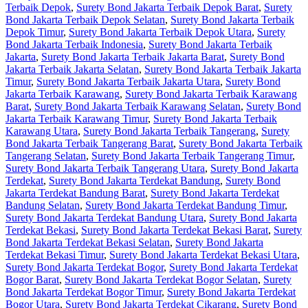
Terbaik Depok
,
Surety Bond Jakarta Terbaik Depok Barat
,
Surety
Bond Jakarta Terbaik Depok Selatan
,
Surety Bond Jakarta Terbaik
Depok Timur
,
Surety Bond Jakarta Terbaik Depok Utara
,
Surety
Bond Jakarta Terbaik Indonesia
,
Surety Bond Jakarta Terbaik
Jakarta
,
Surety Bond Jakarta Terbaik Jakarta Barat
,
Surety Bond
Jakarta Terbaik Jakarta Selatan
,
Surety Bond Jakarta Terbaik Jakarta
Timur
,
Surety Bond Jakarta Terbaik Jakarta Utara
,
Surety Bond
Jakarta Terbaik Karawang
,
Surety Bond Jakarta Terbaik Karawang
Barat
,
Surety Bond Jakarta Terbaik Karawang Selatan
,
Surety Bond
Jakarta Terbaik Karawang Timur
,
Surety Bond Jakarta Terbaik
Karawang Utara
,
Surety Bond Jakarta Terbaik Tangerang
,
Surety
Bond Jakarta Terbaik Tangerang Barat
,
Surety Bond Jakarta Terbaik
Tangerang Selatan
,
Surety Bond Jakarta Terbaik Tangerang Timur
,
Surety Bond Jakarta Terbaik Tangerang Utara
,
Surety Bond Jakarta
Terdekat
,
Surety Bond Jakarta Terdekat Bandung
,
Surety Bond
Jakarta Terdekat Bandung Barat
,
Surety Bond Jakarta Terdekat
Bandung Selatan
,
Surety Bond Jakarta Terdekat Bandung Timur
,
Surety Bond Jakarta Terdekat Bandung Utara
,
Surety Bond Jakarta
Terdekat Bekasi
,
Surety Bond Jakarta Terdekat Bekasi Barat
,
Surety
Bond Jakarta Terdekat Bekasi Selatan
,
Surety Bond Jakarta
Terdekat Bekasi Timur
,
Surety Bond Jakarta Terdekat Bekasi Utara
,
Surety Bond Jakarta Terdekat Bogor
,
Surety Bond Jakarta Terdekat
Bogor Barat
,
Surety Bond Jakarta Terdekat Bogor Selatan
,
Surety
Bond Jakarta Terdekat Bogor Timur
,
Surety Bond Jakarta Terdekat
Bogor Utara
,
Surety Bond Jakarta Terdekat Cikarang
,
Surety Bond