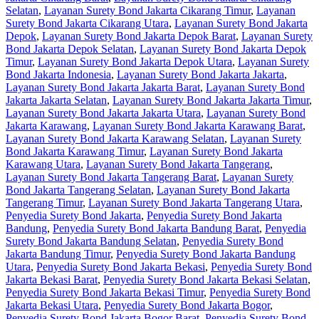
Selatan
,
Layanan Surety Bond Jakarta Cikarang Timur
,
Layanan
Surety Bond Jakarta Cikarang Utara
,
Layanan Surety Bond Jakarta
Depok
,
Layanan Surety Bond Jakarta Depok Barat
,
Layanan Surety
Bond Jakarta Depok Selatan
,
Layanan Surety Bond Jakarta Depok
Timur
,
Layanan Surety Bond Jakarta Depok Utara
,
Layanan Surety
Bond Jakarta Indonesia
,
Layanan Surety Bond Jakarta Jakarta
,
Layanan Surety Bond Jakarta Jakarta Barat
,
Layanan Surety Bond
Jakarta Jakarta Selatan
,
Layanan Surety Bond Jakarta Jakarta Timur
,
Layanan Surety Bond Jakarta Jakarta Utara
,
Layanan Surety Bond
Jakarta Karawang
,
Layanan Surety Bond Jakarta Karawang Barat
,
Layanan Surety Bond Jakarta Karawang Selatan
,
Layanan Surety
Bond Jakarta Karawang Timur
,
Layanan Surety Bond Jakarta
Karawang Utara
,
Layanan Surety Bond Jakarta Tangerang
,
Layanan Surety Bond Jakarta Tangerang Barat
,
Layanan Surety
Bond Jakarta Tangerang Selatan
,
Layanan Surety Bond Jakarta
Tangerang Timur
,
Layanan Surety Bond Jakarta Tangerang Utara
,
Penyedia Surety Bond Jakarta
,
Penyedia Surety Bond Jakarta
Bandung
,
Penyedia Surety Bond Jakarta Bandung Barat
,
Penyedia
Surety Bond Jakarta Bandung Selatan
,
Penyedia Surety Bond
Jakarta Bandung Timur
,
Penyedia Surety Bond Jakarta Bandung
Utara
,
Penyedia Surety Bond Jakarta Bekasi
,
Penyedia Surety Bond
Jakarta Bekasi Barat
,
Penyedia Surety Bond Jakarta Bekasi Selatan
,
Penyedia Surety Bond Jakarta Bekasi Timur
,
Penyedia Surety Bond
Jakarta Bekasi Utara
,
Penyedia Surety Bond Jakarta Bogor
,
Penyedia Surety Bond Jakarta Bogor Barat
,
Penyedia Surety Bond