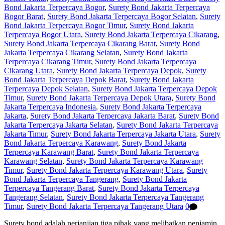
Bond Jakarta Terpercaya Bogor
,
Surety Bond Jakarta Terpercaya
Bogor Barat
,
Surety Bond Jakarta Terpercaya Bogor Selatan
,
Surety
Bond Jakarta Terpercaya Bogor Timur
,
Surety Bond Jakarta
Terpercaya Bogor Utara
,
Surety Bond Jakarta Terpercaya Cikarang
,
Surety Bond Jakarta Terpercaya Cikarang Barat
,
Surety Bond
Jakarta Terpercaya Cikarang Selatan
,
Surety Bond Jakarta
Terpercaya Cikarang Timur
,
Surety Bond Jakarta Terpercaya
Cikarang Utara
,
Surety Bond Jakarta Terpercaya Depok
,
Surety
Bond Jakarta Terpercaya Depok Barat
,
Surety Bond Jakarta
Terpercaya Depok Selatan
,
Surety Bond Jakarta Terpercaya Depok
Timur
,
Surety Bond Jakarta Terpercaya Depok Utara
,
Surety Bond
Jakarta Terpercaya Indonesia
,
Surety Bond Jakarta Terpercaya
Jakarta
,
Surety Bond Jakarta Terpercaya Jakarta Barat
,
Surety Bond
Jakarta Terpercaya Jakarta Selatan
,
Surety Bond Jakarta Terpercaya
Jakarta Timur
,
Surety Bond Jakarta Terpercaya Jakarta Utara
,
Surety
Bond Jakarta Terpercaya Karawang
,
Surety Bond Jakarta
Terpercaya Karawang Barat
,
Surety Bond Jakarta Terpercaya
Karawang Selatan
,
Surety Bond Jakarta Terpercaya Karawang
Timur
,
Surety Bond Jakarta Terpercaya Karawang Utara
,
Surety
Bond Jakarta Terpercaya Tangerang
,
Surety Bond Jakarta
Terpercaya Tangerang Barat
,
Surety Bond Jakarta Terpercaya
Tangerang Selatan
,
Surety Bond Jakarta Terpercaya Tangerang
Timur
,
Surety Bond Jakarta Terpercaya Tangerang Utara
0
Surety bond adalah perjanjian tiga pihak yang melibatkan penjamin