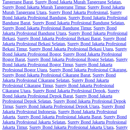
Tangerang Barat
,
Surety Bond Jakarta Murah Tangerang Selatan
,
Surety Bond Jakarta Murah Tangerang Timur
,
Surety Bond Jakarta
Murah Tangerang Utara
,
Surety Bond Jakarta Profesional
,
Surety
Bond Jakarta Profesional Bandung
,
Surety Bond Jakarta Profesional
Bandung Barat
,
Surety Bond Jakarta Profesional Bandung Selatan
,
Surety Bond Jakarta Profesional Bandung Timur
,
Surety Bond
Jakarta Profesional Bandung Utara
,
Surety Bond Jakarta Profesional
Bekasi
,
Surety Bond Jakarta Profesional Bekasi Barat
,
Surety Bond
Jakarta Profesional Bekasi Selatan
,
Surety Bond Jakarta Profesional
Bekasi Timur
,
Surety Bond Jakarta Profesional Bekasi Utara
,
Surety
Bond Jakarta Profesional Bogor
,
Surety Bond Jakarta Profesional
Bogor Barat
,
Surety Bond Jakarta Profesional Bogor Selatan
,
Surety
Bond Jakarta Profesional Bogor Timur
,
Surety Bond Jakarta
Profesional Bogor Utara
,
Surety Bond Jakarta Profesional Cikarang
,
Surety Bond Jakarta Profesional Cikarang Barat
,
Surety Bond
Jakarta Profesional Cikarang Selatan
,
Surety Bond Jakarta
Profesional Cikarang Timur
,
Surety Bond Jakarta Profesional
Cikarang Utara
,
Surety Bond Jakarta Profesional Depok
,
Surety
Bond Jakarta Profesional Depok Barat
,
Surety Bond Jakarta
Profesional Depok Selatan
,
Surety Bond Jakarta Profesional Depok
Timur
,
Surety Bond Jakarta Profesional Depok Utara
,
Surety Bond
Jakarta Profesional Indonesia
,
Surety Bond Jakarta Profesional
Jakarta
,
Surety Bond Jakarta Profesional Jakarta Barat
,
Surety Bond
Jakarta Profesional Jakarta Selatan
,
Surety Bond Jakarta Profesional
Jakarta Timur
,
Surety Bond Jakarta Profesional Jakarta Utara
,
Surety