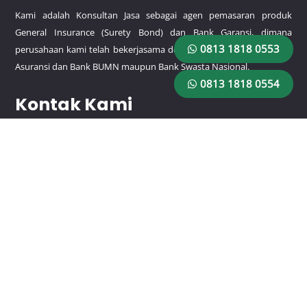
Kami adalah Konsultan Jasa sebagai agen pemasaran produk
General Insurance (Surety Bond) dan Bank Garansi, dimana
0813 1818 0553
perusahaan kami telah bekerjasama dengan beberapa perusahaan
Asuransi dan Bank BUMN maupun Bank Swasta Nasional.
0813 1818 0554
Kontak Kami
HP/WA:
0813 1818 0553
HP/WA:
0813 1818 0554
Email: rajagaransiutama@gmail.com
Lokasi
Jl. Pemuda No.9 RT.1/RW.3, Rawamangun, Kec. Pulo Gadung,
Kota Jakarta Timur, Daerah Khusus Ibukota Jakarta 13220