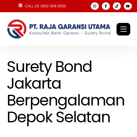
Skip
CALL US :0813 1818 0553
to
content
Men
Surety Bond
Jakarta
Berpengalaman
Depok Selatan