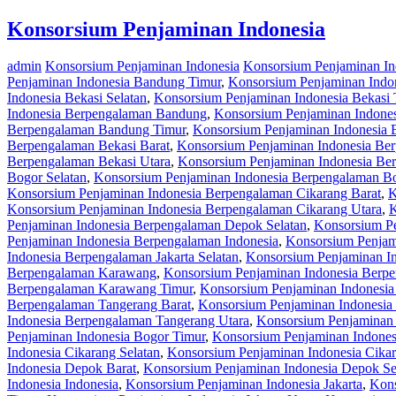
Konsorsium Penjaminan Indonesia
admin
Konsorsium Penjaminan Indonesia
Konsorsium Penjaminan I
Penjaminan Indonesia Bandung Timur
,
Konsorsium Penjaminan Indo
Indonesia Bekasi Selatan
,
Konsorsium Penjaminan Indonesia Bekasi 
Indonesia Berpengalaman Bandung
,
Konsorsium Penjaminan Indone
Berpengalaman Bandung Timur
,
Konsorsium Penjaminan Indonesia 
Berpengalaman Bekasi Barat
,
Konsorsium Penjaminan Indonesia Ber
Berpengalaman Bekasi Utara
,
Konsorsium Penjaminan Indonesia Be
Bogor Selatan
,
Konsorsium Penjaminan Indonesia Berpengalaman B
Konsorsium Penjaminan Indonesia Berpengalaman Cikarang Barat
,
K
Konsorsium Penjaminan Indonesia Berpengalaman Cikarang Utara
,
K
Penjaminan Indonesia Berpengalaman Depok Selatan
,
Konsorsium P
Penjaminan Indonesia Berpengalaman Indonesia
,
Konsorsium Penjam
Indonesia Berpengalaman Jakarta Selatan
,
Konsorsium Penjaminan In
Berpengalaman Karawang
,
Konsorsium Penjaminan Indonesia Berp
Berpengalaman Karawang Timur
,
Konsorsium Penjaminan Indonesi
Berpengalaman Tangerang Barat
,
Konsorsium Penjaminan Indonesia
Indonesia Berpengalaman Tangerang Utara
,
Konsorsium Penjaminan 
Penjaminan Indonesia Bogor Timur
,
Konsorsium Penjaminan Indones
Indonesia Cikarang Selatan
,
Konsorsium Penjaminan Indonesia Cika
Indonesia Depok Barat
,
Konsorsium Penjaminan Indonesia Depok Se
Indonesia Indonesia
,
Konsorsium Penjaminan Indonesia Jakarta
,
Kons