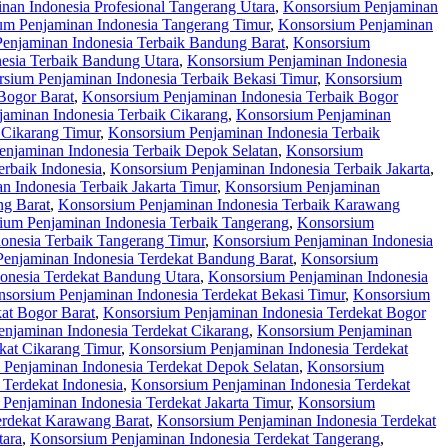
nan Indonesia Profesional Tangerang Utara
,
Konsorsium Penjaminan
um Penjaminan Indonesia Tangerang Timur
,
Konsorsium Penjaminan
enjaminan Indonesia Terbaik Bandung Barat
,
Konsorsium
esia Terbaik Bandung Utara
,
Konsorsium Penjaminan Indonesia
sium Penjaminan Indonesia Terbaik Bekasi Timur
,
Konsorsium
Bogor Barat
,
Konsorsium Penjaminan Indonesia Terbaik Bogor
aminan Indonesia Terbaik Cikarang
,
Konsorsium Penjaminan
 Cikarang Timur
,
Konsorsium Penjaminan Indonesia Terbaik
njaminan Indonesia Terbaik Depok Selatan
,
Konsorsium
rbaik Indonesia
,
Konsorsium Penjaminan Indonesia Terbaik Jakarta
,
 Indonesia Terbaik Jakarta Timur
,
Konsorsium Penjaminan
ng Barat
,
Konsorsium Penjaminan Indonesia Terbaik Karawang
ium Penjaminan Indonesia Terbaik Tangerang
,
Konsorsium
onesia Terbaik Tangerang Timur
,
Konsorsium Penjaminan Indonesia
enjaminan Indonesia Terdekat Bandung Barat
,
Konsorsium
onesia Terdekat Bandung Utara
,
Konsorsium Penjaminan Indonesia
sorsium Penjaminan Indonesia Terdekat Bekasi Timur
,
Konsorsium
at Bogor Barat
,
Konsorsium Penjaminan Indonesia Terdekat Bogor
njaminan Indonesia Terdekat Cikarang
,
Konsorsium Penjaminan
kat Cikarang Timur
,
Konsorsium Penjaminan Indonesia Terdekat
Penjaminan Indonesia Terdekat Depok Selatan
,
Konsorsium
Terdekat Indonesia
,
Konsorsium Penjaminan Indonesia Terdekat
Penjaminan Indonesia Terdekat Jakarta Timur
,
Konsorsium
erdekat Karawang Barat
,
Konsorsium Penjaminan Indonesia Terdekat
tara
,
Konsorsium Penjaminan Indonesia Terdekat Tangerang
,