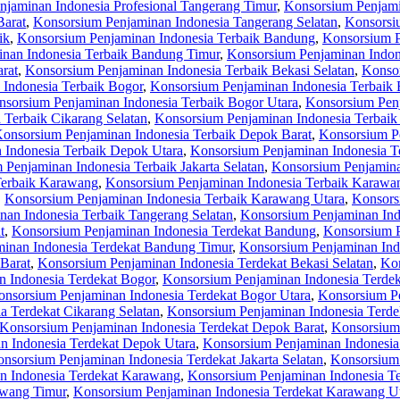
jaminan Indonesia Profesional Tangerang Timur
,
Konsorsium Penjami
Barat
,
Konsorsium Penjaminan Indonesia Tangerang Selatan
,
Konsorsi
ik
,
Konsorsium Penjaminan Indonesia Terbaik Bandung
,
Konsorsium P
nan Indonesia Terbaik Bandung Timur
,
Konsorsium Penjaminan Indon
rat
,
Konsorsium Penjaminan Indonesia Terbaik Bekasi Selatan
,
Konsor
Indonesia Terbaik Bogor
,
Konsorsium Penjaminan Indonesia Terbaik 
sorsium Penjaminan Indonesia Terbaik Bogor Utara
,
Konsorsium Penj
 Terbaik Cikarang Selatan
,
Konsorsium Penjaminan Indonesia Terbaik
onsorsium Penjaminan Indonesia Terbaik Depok Barat
,
Konsorsium Pe
 Indonesia Terbaik Depok Utara
,
Konsorsium Penjaminan Indonesia Te
Penjaminan Indonesia Terbaik Jakarta Selatan
,
Konsorsium Penjaminan
Terbaik Karawang
,
Konsorsium Penjaminan Indonesia Terbaik Karawa
,
Konsorsium Penjaminan Indonesia Terbaik Karawang Utara
,
Konsors
an Indonesia Terbaik Tangerang Selatan
,
Konsorsium Penjaminan Ind
t
,
Konsorsium Penjaminan Indonesia Terdekat Bandung
,
Konsorsium P
inan Indonesia Terdekat Bandung Timur
,
Konsorsium Penjaminan Ind
Barat
,
Konsorsium Penjaminan Indonesia Terdekat Bekasi Selatan
,
Kon
 Indonesia Terdekat Bogor
,
Konsorsium Penjaminan Indonesia Terdek
nsorsium Penjaminan Indonesia Terdekat Bogor Utara
,
Konsorsium Pe
a Terdekat Cikarang Selatan
,
Konsorsium Penjaminan Indonesia Terde
Konsorsium Penjaminan Indonesia Terdekat Depok Barat
,
Konsorsium 
n Indonesia Terdekat Depok Utara
,
Konsorsium Penjaminan Indonesia 
nsorsium Penjaminan Indonesia Terdekat Jakarta Selatan
,
Konsorsium 
n Indonesia Terdekat Karawang
,
Konsorsium Penjaminan Indonesia T
awang Timur
,
Konsorsium Penjaminan Indonesia Terdekat Karawang U