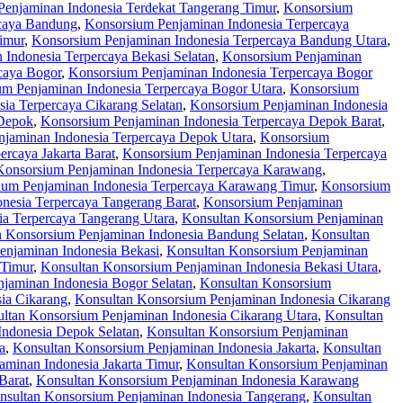
enjaminan Indonesia Terdekat Tangerang Timur
,
Konsorsium
rcaya Bandung
,
Konsorsium Penjaminan Indonesia Terpercaya
imur
,
Konsorsium Penjaminan Indonesia Terpercaya Bandung Utara
,
Indonesia Terpercaya Bekasi Selatan
,
Konsorsium Penjaminan
caya Bogor
,
Konsorsium Penjaminan Indonesia Terpercaya Bogor
m Penjaminan Indonesia Terpercaya Bogor Utara
,
Konsorsium
ia Terpercaya Cikarang Selatan
,
Konsorsium Penjaminan Indonesia
 Depok
,
Konsorsium Penjaminan Indonesia Terpercaya Depok Barat
,
jaminan Indonesia Terpercaya Depok Utara
,
Konsorsium
rcaya Jakarta Barat
,
Konsorsium Penjaminan Indonesia Terpercaya
Konsorsium Penjaminan Indonesia Terpercaya Karawang
,
ium Penjaminan Indonesia Terpercaya Karawang Timur
,
Konsorsium
nesia Terpercaya Tangerang Barat
,
Konsorsium Penjaminan
a Terpercaya Tangerang Utara
,
Konsultan Konsorsium Penjaminan
n Konsorsium Penjaminan Indonesia Bandung Selatan
,
Konsultan
enjaminan Indonesia Bekasi
,
Konsultan Konsorsium Penjaminan
 Timur
,
Konsultan Konsorsium Penjaminan Indonesia Bekasi Utara
,
jaminan Indonesia Bogor Selatan
,
Konsultan Konsorsium
ia Cikarang
,
Konsultan Konsorsium Penjaminan Indonesia Cikarang
ltan Konsorsium Penjaminan Indonesia Cikarang Utara
,
Konsultan
Indonesia Depok Selatan
,
Konsultan Konsorsium Penjaminan
a
,
Konsultan Konsorsium Penjaminan Indonesia Jakarta
,
Konsultan
minan Indonesia Jakarta Timur
,
Konsultan Konsorsium Penjaminan
Barat
,
Konsultan Konsorsium Penjaminan Indonesia Karawang
nsultan Konsorsium Penjaminan Indonesia Tangerang
,
Konsultan