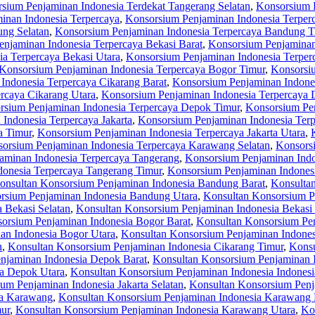
sium Penjaminan Indonesia Terdekat Tangerang Selatan
,
Konsorsium P
inan Indonesia Terpercaya
,
Konsorsium Penjaminan Indonesia Terpe
ng Selatan
,
Konsorsium Penjaminan Indonesia Terpercaya Bandung T
njaminan Indonesia Terpercaya Bekasi Barat
,
Konsorsium Penjaminan 
a Terpercaya Bekasi Utara
,
Konsorsium Penjaminan Indonesia Terper
Konsorsium Penjaminan Indonesia Terpercaya Bogor Timur
,
Konsorsiu
Indonesia Terpercaya Cikarang Barat
,
Konsorsium Penjaminan Indones
rcaya Cikarang Utara
,
Konsorsium Penjaminan Indonesia Terpercaya
rsium Penjaminan Indonesia Terpercaya Depok Timur
,
Konsorsium Pen
Indonesia Terpercaya Jakarta
,
Konsorsium Penjaminan Indonesia Terpe
a Timur
,
Konsorsium Penjaminan Indonesia Terpercaya Jakarta Utara
,
orsium Penjaminan Indonesia Terpercaya Karawang Selatan
,
Konsors
aminan Indonesia Terpercaya Tangerang
,
Konsorsium Penjaminan Indo
onesia Terpercaya Tangerang Timur
,
Konsorsium Penjaminan Indonesi
onsultan Konsorsium Penjaminan Indonesia Bandung Barat
,
Konsulta
rsium Penjaminan Indonesia Bandung Utara
,
Konsultan Konsorsium P
 Bekasi Selatan
,
Konsultan Konsorsium Penjaminan Indonesia Bekasi
orsium Penjaminan Indonesia Bogor Barat
,
Konsultan Konsorsium Pen
an Indonesia Bogor Utara
,
Konsultan Konsorsium Penjaminan Indones
n
,
Konsultan Konsorsium Penjaminan Indonesia Cikarang Timur
,
Konsu
njaminan Indonesia Depok Barat
,
Konsultan Konsorsium Penjaminan 
ia Depok Utara
,
Konsultan Konsorsium Penjaminan Indonesia Indonesi
um Penjaminan Indonesia Jakarta Selatan
,
Konsultan Konsorsium Penja
ia Karawang
,
Konsultan Konsorsium Penjaminan Indonesia Karawang 
ur
,
Konsultan Konsorsium Penjaminan Indonesia Karawang Utara
,
Ko