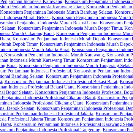
Penjaminan Indonesia Karawang
,
Konsorsium Penjaminan Indonesia 
sium Penjaminan Indonesia Karawang Utara
,
Konsorsium Penjaminan
Konsorsium Penjaminan Indonesia Murah Bandung Selatan
,
Konsorsi
n Indonesia Murah Bekasi
,
Konsorsium Penjaminan Indonesia Murah 
sorsium Penjaminan Indonesia Murah Bekasi Utara
,
Konsorsium Penj
 Selatan
,
Konsorsium Penjaminan Indonesia Murah Bogor Timur
,
Kons
nesia Murah Cikarang Barat
,
Konsorsium Penjaminan Indonesia Murah
Utara
,
Konsorsium Penjaminan Indonesia Murah Depok
,
Konsorsium 
 Murah Depok Timur
,
Konsorsium Penjaminan Indonesia Murah Depok
inan Indonesia Murah Jakarta Barat
,
Konsorsium Penjaminan Indones
a
,
Konsorsium Penjaminan Indonesia Murah Karawang
,
Konsorsium P
inan Indonesia Murah Karawang Timur
,
Konsorsium Penjaminan Indo
ng Barat
,
Konsorsium Penjaminan Indonesia Murah Tangerang Selata
um Penjaminan Indonesia Profesional
,
Konsorsium Penjaminan Indone
sional Bandung Selatan
,
Konsorsium Penjaminan Indonesia Profesiona
si
,
Konsorsium Penjaminan Indonesia Profesional Bekasi Barat
,
Konsor
an Indonesia Profesional Bekasi Utara
,
Konsorsium Penjaminan Indon
nal Bogor Selatan
,
Konsorsium Penjaminan Indonesia Profesional Bog
Penjaminan Indonesia Profesional Cikarang Barat
,
Konsorsium Penjam
minan Indonesia Profesional Cikarang Utara
,
Konsorsium Penjaminan 
nal Depok Selatan
,
Konsorsium Penjaminan Indonesia Profesional De
orsium Penjaminan Indonesia Profesional Jakarta
,
Konsorsium Penjami
ia Profesional Jakarta Timur
,
Konsorsium Penjaminan Indonesia Profe
 Barat
,
Konsorsium Penjaminan Indonesia Profesional Karawang Selat
orsium Penjaminan Indonesia Profesional Tangerang
,
Konsorsium Pen