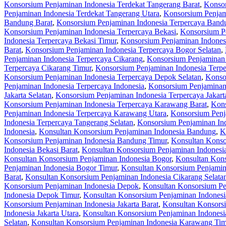
Konsorsium Penjaminan Indonesia Terdekat Tangerang Barat
,
Konsor
Penjaminan Indonesia Terdekat Tangerang Utara
,
Konsorsium Penjam
Bandung Barat
,
Konsorsium Penjaminan Indonesia Terpercaya Bandu
Konsorsium Penjaminan Indonesia Terpercaya Bekasi
,
Konsorsium Pe
Indonesia Terpercaya Bekasi Timur
,
Konsorsium Penjaminan Indonesi
Barat
,
Konsorsium Penjaminan Indonesia Terpercaya Bogor Selatan
,
Penjaminan Indonesia Terpercaya Cikarang
,
Konsorsium Penjaminan 
Terpercaya Cikarang Timur
,
Konsorsium Penjaminan Indonesia Terpe
Konsorsium Penjaminan Indonesia Terpercaya Depok Selatan
,
Konso
Penjaminan Indonesia Terpercaya Indonesia
,
Konsorsium Penjaminan 
Jakarta Selatan
,
Konsorsium Penjaminan Indonesia Terpercaya Jakart
Konsorsium Penjaminan Indonesia Terpercaya Karawang Barat
,
Kons
Penjaminan Indonesia Terpercaya Karawang Utara
,
Konsorsium Penj
Indonesia Terpercaya Tangerang Selatan
,
Konsorsium Penjaminan Ind
Indonesia
,
Konsultan Konsorsium Penjaminan Indonesia Bandung
,
K
Konsorsium Penjaminan Indonesia Bandung Timur
,
Konsultan Konso
Indonesia Bekasi Barat
,
Konsultan Konsorsium Penjaminan Indonesia
Konsultan Konsorsium Penjaminan Indonesia Bogor
,
Konsultan Kons
Penjaminan Indonesia Bogor Timur
,
Konsultan Konsorsium Penjamin
Barat
,
Konsultan Konsorsium Penjaminan Indonesia Cikarang Selata
Konsorsium Penjaminan Indonesia Depok
,
Konsultan Konsorsium Pe
Indonesia Depok Timur
,
Konsultan Konsorsium Penjaminan Indones
Konsorsium Penjaminan Indonesia Jakarta Barat
,
Konsultan Konsorsi
Indonesia Jakarta Utara
,
Konsultan Konsorsium Penjaminan Indones
Selatan
,
Konsultan Konsorsium Penjaminan Indonesia Karawang Tim