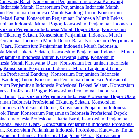
Karawang Barat
,
Konsorsium Penjaminan Indonesia Karawang
 Indonesia Murah
,
Konsorsium Penjaminan Indonesia Murah
um Penjaminan Indonesia Murah Bandung Timur
,
Konsorsium
Bekasi Barat
,
Konsorsium Penjaminan Indonesia Murah Bekasi
aminan Indonesia Murah Bogor
,
Konsorsium Penjaminan Indonesia
orsium Penjaminan Indonesia Murah Bogor Utara
,
Konsorsium
 Cikarang Selatan
,
Konsorsium Penjaminan Indonesia Murah
Penjaminan Indonesia Murah Depok Barat
,
Konsorsium Penjaminan
 Utara
,
Konsorsium Penjaminan Indonesia Murah Indonesia
,
ia Murah Jakarta Selatan
,
Konsorsium Penjaminan Indonesia Murah
enjaminan Indonesia Murah Karawang Barat
,
Konsorsium
nesia Murah Karawang Utara
,
Konsorsium Penjaminan Indonesia
n
,
Konsorsium Penjaminan Indonesia Murah Tangerang Timur
,
sia Profesional Bandung
,
Konsorsium Penjaminan Indonesia
l Bandung Timur
,
Konsorsium Penjaminan Indonesia Profesional
sium Penjaminan Indonesia Profesional Bekasi Selatan
,
Konsorsium
esia Profesional Bogor
,
Konsorsium Penjaminan Indonesia
or Timur
,
Konsorsium Penjaminan Indonesia Profesional Bogor Utara
,
inan Indonesia Profesional Cikarang Selatan
,
Konsorsium
Indonesia Profesional Depok
,
Konsorsium Penjaminan Indonesia
pok Timur
,
Konsorsium Penjaminan Indonesia Profesional Depok
nan Indonesia Profesional Jakarta Barat
,
Konsorsium Penjaminan
sional Jakarta Utara
,
Konsorsium Penjaminan Indonesia Profesional
an
,
Konsorsium Penjaminan Indonesia Profesional Karawang Timur
,
jaminan Indonesia Profesional Tangerang Barat
,
Konsorsium