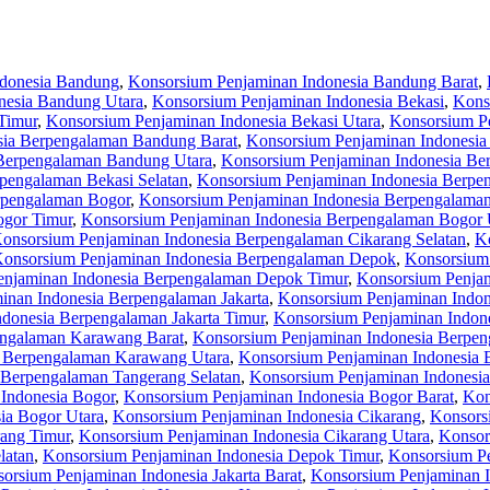
ndonesia Bandung
,
Konsorsium Penjaminan Indonesia Bandung Barat
,
nesia Bandung Utara
,
Konsorsium Penjaminan Indonesia Bekasi
,
Kons
Timur
,
Konsorsium Penjaminan Indonesia Bekasi Utara
,
Konsorsium P
sia Berpengalaman Bandung Barat
,
Konsorsium Penjaminan Indonesia
Berpengalaman Bandung Utara
,
Konsorsium Penjaminan Indonesia Be
pengalaman Bekasi Selatan
,
Konsorsium Penjaminan Indonesia Berpe
rpengalaman Bogor
,
Konsorsium Penjaminan Indonesia Berpengalaman
ogor Timur
,
Konsorsium Penjaminan Indonesia Berpengalaman Bogor 
onsorsium Penjaminan Indonesia Berpengalaman Cikarang Selatan
,
K
onsorsium Penjaminan Indonesia Berpengalaman Depok
,
Konsorsium
enjaminan Indonesia Berpengalaman Depok Timur
,
Konsorsium Penjam
inan Indonesia Berpengalaman Jakarta
,
Konsorsium Penjaminan Indon
donesia Berpengalaman Jakarta Timur
,
Konsorsium Penjaminan Indone
engalaman Karawang Barat
,
Konsorsium Penjaminan Indonesia Berpen
a Berpengalaman Karawang Utara
,
Konsorsium Penjaminan Indonesia 
 Berpengalaman Tangerang Selatan
,
Konsorsium Penjaminan Indonesi
Indonesia Bogor
,
Konsorsium Penjaminan Indonesia Bogor Barat
,
Kon
ia Bogor Utara
,
Konsorsium Penjaminan Indonesia Cikarang
,
Konsors
rang Timur
,
Konsorsium Penjaminan Indonesia Cikarang Utara
,
Konsor
latan
,
Konsorsium Penjaminan Indonesia Depok Timur
,
Konsorsium Pe
orsium Penjaminan Indonesia Jakarta Barat
,
Konsorsium Penjaminan In