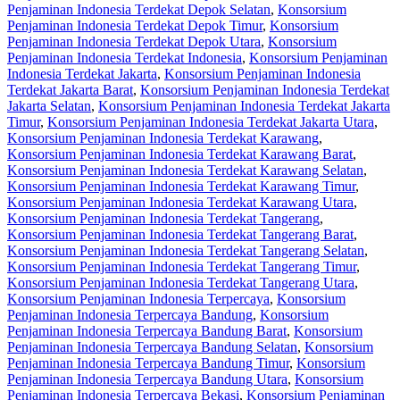
Penjaminan Indonesia Terdekat Depok Selatan
,
Konsorsium
Penjaminan Indonesia Terdekat Depok Timur
,
Konsorsium
Penjaminan Indonesia Terdekat Depok Utara
,
Konsorsium
Penjaminan Indonesia Terdekat Indonesia
,
Konsorsium Penjaminan
Indonesia Terdekat Jakarta
,
Konsorsium Penjaminan Indonesia
Terdekat Jakarta Barat
,
Konsorsium Penjaminan Indonesia Terdekat
Jakarta Selatan
,
Konsorsium Penjaminan Indonesia Terdekat Jakarta
Timur
,
Konsorsium Penjaminan Indonesia Terdekat Jakarta Utara
,
Konsorsium Penjaminan Indonesia Terdekat Karawang
,
Konsorsium Penjaminan Indonesia Terdekat Karawang Barat
,
Konsorsium Penjaminan Indonesia Terdekat Karawang Selatan
,
Konsorsium Penjaminan Indonesia Terdekat Karawang Timur
,
Konsorsium Penjaminan Indonesia Terdekat Karawang Utara
,
Konsorsium Penjaminan Indonesia Terdekat Tangerang
,
Konsorsium Penjaminan Indonesia Terdekat Tangerang Barat
,
Konsorsium Penjaminan Indonesia Terdekat Tangerang Selatan
,
Konsorsium Penjaminan Indonesia Terdekat Tangerang Timur
,
Konsorsium Penjaminan Indonesia Terdekat Tangerang Utara
,
Konsorsium Penjaminan Indonesia Terpercaya
,
Konsorsium
Penjaminan Indonesia Terpercaya Bandung
,
Konsorsium
Penjaminan Indonesia Terpercaya Bandung Barat
,
Konsorsium
Penjaminan Indonesia Terpercaya Bandung Selatan
,
Konsorsium
Penjaminan Indonesia Terpercaya Bandung Timur
,
Konsorsium
Penjaminan Indonesia Terpercaya Bandung Utara
,
Konsorsium
Penjaminan Indonesia Terpercaya Bekasi
,
Konsorsium Penjaminan