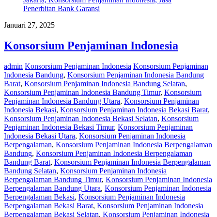
Januari 27, 2025
Konsorsium Penjaminan Indonesia
admin
Konsorsium Penjaminan Indonesia
Konsorsium Penjaminan
Indonesia Bandung
,
Konsorsium Penjaminan Indonesia Bandung
Barat
,
Konsorsium Penjaminan Indonesia Bandung Selatan
,
Konsorsium Penjaminan Indonesia Bandung Timur
,
Konsorsium
Penjaminan Indonesia Bandung Utara
,
Konsorsium Penjaminan
Indonesia Bekasi
,
Konsorsium Penjaminan Indonesia Bekasi Barat
,
Konsorsium Penjaminan Indonesia Bekasi Selatan
,
Konsorsium
Penjaminan Indonesia Bekasi Timur
,
Konsorsium Penjaminan
Indonesia Bekasi Utara
,
Konsorsium Penjaminan Indonesia
Berpengalaman
,
Konsorsium Penjaminan Indonesia Berpengalaman
Bandung
,
Konsorsium Penjaminan Indonesia Berpengalaman
Bandung Barat
,
Konsorsium Penjaminan Indonesia Berpengalaman
Bandung Selatan
,
Konsorsium Penjaminan Indonesia
Berpengalaman Bandung Timur
,
Konsorsium Penjaminan Indonesia
Berpengalaman Bandung Utara
,
Konsorsium Penjaminan Indonesia
Berpengalaman Bekasi
,
Konsorsium Penjaminan Indonesia
Berpengalaman Bekasi Barat
,
Konsorsium Penjaminan Indonesia
Berpengalaman Bekasi Selatan
,
Konsorsium Penjaminan Indonesia