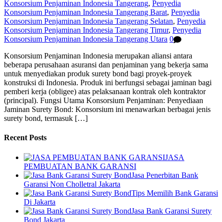
Konsorsium Penjaminan Indonesia Tangerang
,
Penyedia
Konsorsium Penjaminan Indonesia Tangerang Barat
,
Penyedia
Konsorsium Penjaminan Indonesia Tangerang Selatan
,
Penyedia
Konsorsium Penjaminan Indonesia Tangerang Timur
,
Penyedia
Konsorsium Penjaminan Indonesia Tangerang Utara
0
Konsorsium Penjaminan Indonesia merupakan aliansi antara
beberapa perusahaan asuransi dan penjaminan yang bekerja sama
untuk menyediakan produk surety bond bagi proyek-proyek
konstruksi di Indonesia. Produk ini berfungsi sebagai jaminan bagi
pemberi kerja (obligee) atas pelaksanaan kontrak oleh kontraktor
(principal). Fungsi Utama Konsorsium Penjaminan: Penyediaan
Jaminan Surety Bond: Konsorsium ini menawarkan berbagai jenis
surety bond, termasuk […]
Recent Posts
JASA
PEMBUATAN BANK GARANSI
Jasa Penerbitan Bank
Garansi Non Cholletral Jakarta
Tips Memilih Bank Garansi
Di Jakarta
Jasa Bank Garansi Surety
Bond Jakarta