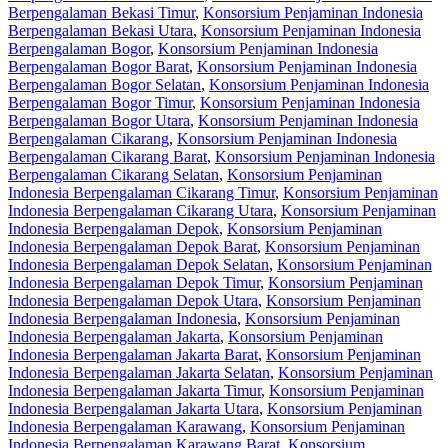
Berpengalaman Bekasi Timur
,
Konsorsium Penjaminan Indonesia
Berpengalaman Bekasi Utara
,
Konsorsium Penjaminan Indonesia
Berpengalaman Bogor
,
Konsorsium Penjaminan Indonesia
Berpengalaman Bogor Barat
,
Konsorsium Penjaminan Indonesia
Berpengalaman Bogor Selatan
,
Konsorsium Penjaminan Indonesia
Berpengalaman Bogor Timur
,
Konsorsium Penjaminan Indonesia
Berpengalaman Bogor Utara
,
Konsorsium Penjaminan Indonesia
Berpengalaman Cikarang
,
Konsorsium Penjaminan Indonesia
Berpengalaman Cikarang Barat
,
Konsorsium Penjaminan Indonesia
Berpengalaman Cikarang Selatan
,
Konsorsium Penjaminan
Indonesia Berpengalaman Cikarang Timur
,
Konsorsium Penjaminan
Indonesia Berpengalaman Cikarang Utara
,
Konsorsium Penjaminan
Indonesia Berpengalaman Depok
,
Konsorsium Penjaminan
Indonesia Berpengalaman Depok Barat
,
Konsorsium Penjaminan
Indonesia Berpengalaman Depok Selatan
,
Konsorsium Penjaminan
Indonesia Berpengalaman Depok Timur
,
Konsorsium Penjaminan
Indonesia Berpengalaman Depok Utara
,
Konsorsium Penjaminan
Indonesia Berpengalaman Indonesia
,
Konsorsium Penjaminan
Indonesia Berpengalaman Jakarta
,
Konsorsium Penjaminan
Indonesia Berpengalaman Jakarta Barat
,
Konsorsium Penjaminan
Indonesia Berpengalaman Jakarta Selatan
,
Konsorsium Penjaminan
Indonesia Berpengalaman Jakarta Timur
,
Konsorsium Penjaminan
Indonesia Berpengalaman Jakarta Utara
,
Konsorsium Penjaminan
Indonesia Berpengalaman Karawang
,
Konsorsium Penjaminan
Indonesia Berpengalaman Karawang Barat
,
Konsorsium