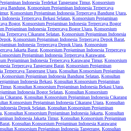
enjaminan Indonesia Terdekat Tangerang Timur
,
Konsorsium
rcaya Bandung
,
Konsorsium Penjaminan Indonesia Terpercaya
imur
,
Konsorsium Penjaminan Indonesia Terpercaya Bandung Utara
,
Indonesia Terpercaya Bekasi Selatan
,
Konsorsium Penjaminan
caya Bogor
,
Konsorsium Penjaminan Indonesia Terpercaya Bogor
m Penjaminan Indonesia Terpercaya Bogor Utara
,
Konsorsium
ia Terpercaya Cikarang Selatan
,
Konsorsium Penjaminan Indonesia
 Depok
,
Konsorsium Penjaminan Indonesia Terpercaya Depok Barat
,
jaminan Indonesia Terpercaya Depok Utara
,
Konsorsium
rcaya Jakarta Barat
,
Konsorsium Penjaminan Indonesia Terpercaya
Konsorsium Penjaminan Indonesia Terpercaya Karawang
,
ium Penjaminan Indonesia Terpercaya Karawang Timur
,
Konsorsium
nesia Terpercaya Tangerang Barat
,
Konsorsium Penjaminan
a Terpercaya Tangerang Utara
,
Konsultan Konsorsium Penjaminan
n Konsorsium Penjaminan Indonesia Bandung Selatan
,
Konsultan
enjaminan Indonesia Bekasi
,
Konsultan Konsorsium Penjaminan
 Timur
,
Konsultan Konsorsium Penjaminan Indonesia Bekasi Utara
,
jaminan Indonesia Bogor Selatan
,
Konsultan Konsorsium
ia Cikarang
,
Konsultan Konsorsium Penjaminan Indonesia Cikarang
ltan Konsorsium Penjaminan Indonesia Cikarang Utara
,
Konsultan
Indonesia Depok Selatan
,
Konsultan Konsorsium Penjaminan
a
,
Konsultan Konsorsium Penjaminan Indonesia Jakarta
,
Konsultan
minan Indonesia Jakarta Timur
,
Konsultan Konsorsium Penjaminan
Barat
,
Konsultan Konsorsium Penjaminan Indonesia Karawang
nsultan Konsorsium Penjaminan Indonesia Tangerang
,
Konsultan