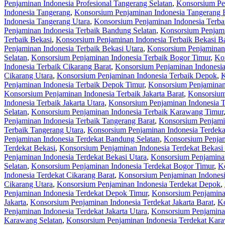
Penjaminan Indonesia Profesional Tangerang Selatan
,
Konsorsium Pen
Indonesia Tangerang
,
Konsorsium Penjaminan Indonesia Tangerang 
Indonesia Tangerang Utara
,
Konsorsium Penjaminan Indonesia Terba
Penjaminan Indonesia Terbaik Bandung Selatan
,
Konsorsium Penjami
Terbaik Bekasi
,
Konsorsium Penjaminan Indonesia Terbaik Bekasi Ba
Penjaminan Indonesia Terbaik Bekasi Utara
,
Konsorsium Penjaminan 
Selatan
,
Konsorsium Penjaminan Indonesia Terbaik Bogor Timur
,
Kon
Indonesia Terbaik Cikarang Barat
,
Konsorsium Penjaminan Indonesia
Cikarang Utara
,
Konsorsium Penjaminan Indonesia Terbaik Depok
,
K
Penjaminan Indonesia Terbaik Depok Timur
,
Konsorsium Penjaminan
Konsorsium Penjaminan Indonesia Terbaik Jakarta Barat
,
Konsorsium 
Indonesia Terbaik Jakarta Utara
,
Konsorsium Penjaminan Indonesia 
Selatan
,
Konsorsium Penjaminan Indonesia Terbaik Karawang Timur
Penjaminan Indonesia Terbaik Tangerang Barat
,
Konsorsium Penjamin
Terbaik Tangerang Utara
,
Konsorsium Penjaminan Indonesia Terdeka
Penjaminan Indonesia Terdekat Bandung Selatan
,
Konsorsium Penjam
Terdekat Bekasi
,
Konsorsium Penjaminan Indonesia Terdekat Bekasi 
Penjaminan Indonesia Terdekat Bekasi Utara
,
Konsorsium Penjaminan
Selatan
,
Konsorsium Penjaminan Indonesia Terdekat Bogor Timur
,
Ko
Indonesia Terdekat Cikarang Barat
,
Konsorsium Penjaminan Indonesi
Cikarang Utara
,
Konsorsium Penjaminan Indonesia Terdekat Depok
,
Penjaminan Indonesia Terdekat Depok Timur
,
Konsorsium Penjamina
Jakarta
,
Konsorsium Penjaminan Indonesia Terdekat Jakarta Barat
,
Ko
Penjaminan Indonesia Terdekat Jakarta Utara
,
Konsorsium Penjamina
Karawang Selatan
,
Konsorsium Penjaminan Indonesia Terdekat Kar