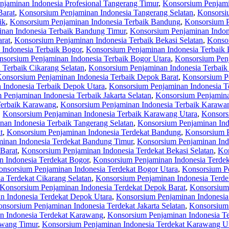
jaminan Indonesia Profesional Tangerang Timur
,
Konsorsium Penjami
Barat
,
Konsorsium Penjaminan Indonesia Tangerang Selatan
,
Konsorsi
ik
,
Konsorsium Penjaminan Indonesia Terbaik Bandung
,
Konsorsium P
nan Indonesia Terbaik Bandung Timur
,
Konsorsium Penjaminan Indon
rat
,
Konsorsium Penjaminan Indonesia Terbaik Bekasi Selatan
,
Konsor
Indonesia Terbaik Bogor
,
Konsorsium Penjaminan Indonesia Terbaik 
sorsium Penjaminan Indonesia Terbaik Bogor Utara
,
Konsorsium Penj
 Terbaik Cikarang Selatan
,
Konsorsium Penjaminan Indonesia Terbaik
onsorsium Penjaminan Indonesia Terbaik Depok Barat
,
Konsorsium Pe
 Indonesia Terbaik Depok Utara
,
Konsorsium Penjaminan Indonesia Te
Penjaminan Indonesia Terbaik Jakarta Selatan
,
Konsorsium Penjaminan
Terbaik Karawang
,
Konsorsium Penjaminan Indonesia Terbaik Karawa
,
Konsorsium Penjaminan Indonesia Terbaik Karawang Utara
,
Konsors
an Indonesia Terbaik Tangerang Selatan
,
Konsorsium Penjaminan Ind
t
,
Konsorsium Penjaminan Indonesia Terdekat Bandung
,
Konsorsium P
inan Indonesia Terdekat Bandung Timur
,
Konsorsium Penjaminan Ind
Barat
,
Konsorsium Penjaminan Indonesia Terdekat Bekasi Selatan
,
Kon
 Indonesia Terdekat Bogor
,
Konsorsium Penjaminan Indonesia Terdek
nsorsium Penjaminan Indonesia Terdekat Bogor Utara
,
Konsorsium Pe
a Terdekat Cikarang Selatan
,
Konsorsium Penjaminan Indonesia Terde
Konsorsium Penjaminan Indonesia Terdekat Depok Barat
,
Konsorsium 
n Indonesia Terdekat Depok Utara
,
Konsorsium Penjaminan Indonesia 
nsorsium Penjaminan Indonesia Terdekat Jakarta Selatan
,
Konsorsium 
n Indonesia Terdekat Karawang
,
Konsorsium Penjaminan Indonesia T
awang Timur
,
Konsorsium Penjaminan Indonesia Terdekat Karawang U