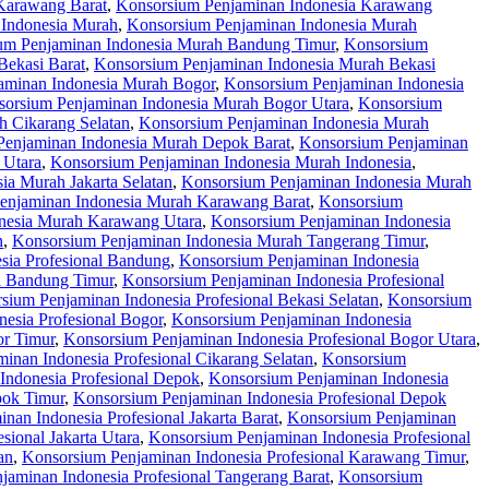
Karawang Barat
,
Konsorsium Penjaminan Indonesia Karawang
 Indonesia Murah
,
Konsorsium Penjaminan Indonesia Murah
um Penjaminan Indonesia Murah Bandung Timur
,
Konsorsium
Bekasi Barat
,
Konsorsium Penjaminan Indonesia Murah Bekasi
aminan Indonesia Murah Bogor
,
Konsorsium Penjaminan Indonesia
orsium Penjaminan Indonesia Murah Bogor Utara
,
Konsorsium
 Cikarang Selatan
,
Konsorsium Penjaminan Indonesia Murah
Penjaminan Indonesia Murah Depok Barat
,
Konsorsium Penjaminan
 Utara
,
Konsorsium Penjaminan Indonesia Murah Indonesia
,
ia Murah Jakarta Selatan
,
Konsorsium Penjaminan Indonesia Murah
enjaminan Indonesia Murah Karawang Barat
,
Konsorsium
nesia Murah Karawang Utara
,
Konsorsium Penjaminan Indonesia
n
,
Konsorsium Penjaminan Indonesia Murah Tangerang Timur
,
sia Profesional Bandung
,
Konsorsium Penjaminan Indonesia
l Bandung Timur
,
Konsorsium Penjaminan Indonesia Profesional
sium Penjaminan Indonesia Profesional Bekasi Selatan
,
Konsorsium
esia Profesional Bogor
,
Konsorsium Penjaminan Indonesia
or Timur
,
Konsorsium Penjaminan Indonesia Profesional Bogor Utara
,
inan Indonesia Profesional Cikarang Selatan
,
Konsorsium
Indonesia Profesional Depok
,
Konsorsium Penjaminan Indonesia
pok Timur
,
Konsorsium Penjaminan Indonesia Profesional Depok
nan Indonesia Profesional Jakarta Barat
,
Konsorsium Penjaminan
sional Jakarta Utara
,
Konsorsium Penjaminan Indonesia Profesional
an
,
Konsorsium Penjaminan Indonesia Profesional Karawang Timur
,
jaminan Indonesia Profesional Tangerang Barat
,
Konsorsium