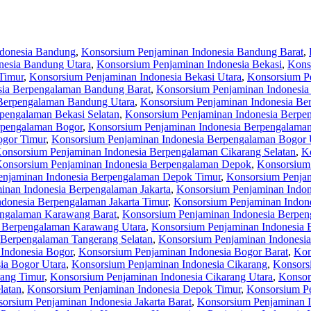
ndonesia Bandung
,
Konsorsium Penjaminan Indonesia Bandung Barat
,
nesia Bandung Utara
,
Konsorsium Penjaminan Indonesia Bekasi
,
Kons
Timur
,
Konsorsium Penjaminan Indonesia Bekasi Utara
,
Konsorsium P
sia Berpengalaman Bandung Barat
,
Konsorsium Penjaminan Indonesia
Berpengalaman Bandung Utara
,
Konsorsium Penjaminan Indonesia Be
pengalaman Bekasi Selatan
,
Konsorsium Penjaminan Indonesia Berpe
rpengalaman Bogor
,
Konsorsium Penjaminan Indonesia Berpengalaman
ogor Timur
,
Konsorsium Penjaminan Indonesia Berpengalaman Bogor 
onsorsium Penjaminan Indonesia Berpengalaman Cikarang Selatan
,
K
onsorsium Penjaminan Indonesia Berpengalaman Depok
,
Konsorsium
enjaminan Indonesia Berpengalaman Depok Timur
,
Konsorsium Penjam
inan Indonesia Berpengalaman Jakarta
,
Konsorsium Penjaminan Indon
donesia Berpengalaman Jakarta Timur
,
Konsorsium Penjaminan Indone
engalaman Karawang Barat
,
Konsorsium Penjaminan Indonesia Berpen
a Berpengalaman Karawang Utara
,
Konsorsium Penjaminan Indonesia 
 Berpengalaman Tangerang Selatan
,
Konsorsium Penjaminan Indonesi
Indonesia Bogor
,
Konsorsium Penjaminan Indonesia Bogor Barat
,
Kon
ia Bogor Utara
,
Konsorsium Penjaminan Indonesia Cikarang
,
Konsors
rang Timur
,
Konsorsium Penjaminan Indonesia Cikarang Utara
,
Konsor
latan
,
Konsorsium Penjaminan Indonesia Depok Timur
,
Konsorsium Pe
orsium Penjaminan Indonesia Jakarta Barat
,
Konsorsium Penjaminan In