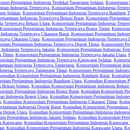
sium Penjaminan Indonesia Terdekat Tangerang Selatan
,
Konsorsium P
inan Indonesia Terpercaya
,
Konsorsium Penjaminan Indonesia Terpe
ng Selatan
,
Konsorsium Penjaminan Indonesia Terpercaya Bandung T
njaminan Indonesia Terpercaya Bekasi Barat
,
Konsorsium Penjaminan 
a Terpercaya Bekasi Utara
,
Konsorsium Penjaminan Indonesia Terper
Konsorsium Penjaminan Indonesia Terpercaya Bogor Timur
,
Konsorsiu
Indonesia Terpercaya Cikarang Barat
,
Konsorsium Penjaminan Indones
rcaya Cikarang Utara
,
Konsorsium Penjaminan Indonesia Terpercaya
rsium Penjaminan Indonesia Terpercaya Depok Timur
,
Konsorsium Pen
Indonesia Terpercaya Jakarta
,
Konsorsium Penjaminan Indonesia Terpe
a Timur
,
Konsorsium Penjaminan Indonesia Terpercaya Jakarta Utara
,
orsium Penjaminan Indonesia Terpercaya Karawang Selatan
,
Konsors
aminan Indonesia Terpercaya Tangerang
,
Konsorsium Penjaminan Indo
onesia Terpercaya Tangerang Timur
,
Konsorsium Penjaminan Indonesi
onsultan Konsorsium Penjaminan Indonesia Bandung Barat
,
Konsulta
rsium Penjaminan Indonesia Bandung Utara
,
Konsultan Konsorsium P
 Bekasi Selatan
,
Konsultan Konsorsium Penjaminan Indonesia Bekasi
orsium Penjaminan Indonesia Bogor Barat
,
Konsultan Konsorsium Pen
an Indonesia Bogor Utara
,
Konsultan Konsorsium Penjaminan Indones
n
,
Konsultan Konsorsium Penjaminan Indonesia Cikarang Timur
,
Konsu
njaminan Indonesia Depok Barat
,
Konsultan Konsorsium Penjaminan 
ia Depok Utara
,
Konsultan Konsorsium Penjaminan Indonesia Indonesi
um Penjaminan Indonesia Jakarta Selatan
,
Konsultan Konsorsium Penja
ia Karawang
,
Konsultan Konsorsium Penjaminan Indonesia Karawang 
ur
,
Konsultan Konsorsium Penjaminan Indonesia Karawang Utara
,
Ko