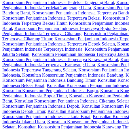
Konsorsium Penjaminan Indonesia Terdekat Tangerang Barat
,
Konsor
Penjaminan Indonesia Terdekat Tangerang Utara
,
Konsorsium Penjam
Bandung Barat
,
Konsorsium Penjaminan Indonesia Terpercaya Bandu
Konsorsium Penjaminan Indonesia Terpercaya Bekasi
,
Konsorsium Pe
Indonesia Terpercaya Bekasi Timur
,
Konsorsium Penjaminan Indonesi
Barat
,
Konsorsium Penjaminan Indonesia Terpercaya Bogor Selatan
,
Penjaminan Indonesia Terpercaya Cikarang
,
Konsorsium Penjaminan 
Terpercaya Cikarang Timur
,
Konsorsium Penjaminan Indonesia Terpe
Konsorsium Penjaminan Indonesia Terpercaya Depok Selatan
,
Konso
Penjaminan Indonesia Terpercaya Indonesia
,
Konsorsium Penjaminan 
Jakarta Selatan
,
Konsorsium Penjaminan Indonesia Terpercaya Jakart
Konsorsium Penjaminan Indonesia Terpercaya Karawang Barat
,
Kons
Penjaminan Indonesia Terpercaya Karawang Utara
,
Konsorsium Penj
Indonesia Terpercaya Tangerang Selatan
,
Konsorsium Penjaminan Ind
Indonesia
,
Konsultan Konsorsium Penjaminan Indonesia Bandung
,
K
Konsorsium Penjaminan Indonesia Bandung Timur
,
Konsultan Konso
Indonesia Bekasi Barat
,
Konsultan Konsorsium Penjaminan Indonesia
Konsultan Konsorsium Penjaminan Indonesia Bogor
,
Konsultan Kons
Penjaminan Indonesia Bogor Timur
,
Konsultan Konsorsium Penjamin
Barat
,
Konsultan Konsorsium Penjaminan Indonesia Cikarang Selata
Konsorsium Penjaminan Indonesia Depok
,
Konsultan Konsorsium Pe
Indonesia Depok Timur
,
Konsultan Konsorsium Penjaminan Indones
Konsorsium Penjaminan Indonesia Jakarta Barat
,
Konsultan Konsorsi
Indonesia Jakarta Utara
,
Konsultan Konsorsium Penjaminan Indones
Selatan
,
Konsultan Konsorsium Penjaminan Indonesia Karawang Tim