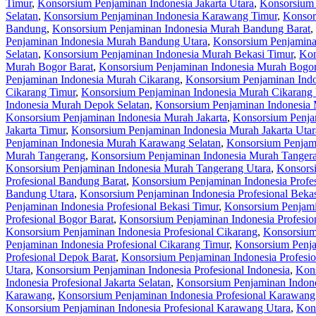
Timur
,
Konsorsium Penjaminan Indonesia Jakarta Utara
,
Konsorsium 
Selatan
,
Konsorsium Penjaminan Indonesia Karawang Timur
,
Konsor
Bandung
,
Konsorsium Penjaminan Indonesia Murah Bandung Barat
,
Penjaminan Indonesia Murah Bandung Utara
,
Konsorsium Penjamina
Selatan
,
Konsorsium Penjaminan Indonesia Murah Bekasi Timur
,
Kon
Murah Bogor Barat
,
Konsorsium Penjaminan Indonesia Murah Bogor
Penjaminan Indonesia Murah Cikarang
,
Konsorsium Penjaminan Indo
Cikarang Timur
,
Konsorsium Penjaminan Indonesia Murah Cikarang 
Indonesia Murah Depok Selatan
,
Konsorsium Penjaminan Indonesia
Konsorsium Penjaminan Indonesia Murah Jakarta
,
Konsorsium Penjam
Jakarta Timur
,
Konsorsium Penjaminan Indonesia Murah Jakarta Utar
Penjaminan Indonesia Murah Karawang Selatan
,
Konsorsium Penjam
Murah Tangerang
,
Konsorsium Penjaminan Indonesia Murah Tangera
Konsorsium Penjaminan Indonesia Murah Tangerang Utara
,
Konsorsi
Profesional Bandung Barat
,
Konsorsium Penjaminan Indonesia Profe
Bandung Utara
,
Konsorsium Penjaminan Indonesia Profesional Beka
Penjaminan Indonesia Profesional Bekasi Timur
,
Konsorsium Penjamin
Profesional Bogor Barat
,
Konsorsium Penjaminan Indonesia Profesio
Konsorsium Penjaminan Indonesia Profesional Cikarang
,
Konsorsium 
Penjaminan Indonesia Profesional Cikarang Timur
,
Konsorsium Penja
Profesional Depok Barat
,
Konsorsium Penjaminan Indonesia Profesio
Utara
,
Konsorsium Penjaminan Indonesia Profesional Indonesia
,
Kons
Indonesia Profesional Jakarta Selatan
,
Konsorsium Penjaminan Indones
Karawang
,
Konsorsium Penjaminan Indonesia Profesional Karawang
Konsorsium Penjaminan Indonesia Profesional Karawang Utara
,
Kons