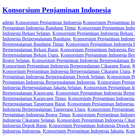
Konsorsium Penjaminan Indonesia
admin
Konsorsium Penjaminan Indonesia
Konsorsium Penjaminan I
Penjaminan Indonesia Bandung Timur
,
Konsorsium Penjaminan Indo
Indonesia Bekasi Selatan
,
Konsorsium Penjaminan Indonesia Bekasi 
Indonesia Berpengalaman Bandung
,
Konsorsium Penjaminan Indone
Berpengalaman Bandung Timur
,
Konsorsium Penjaminan Indonesia 
Berpengalaman Bekasi Barat
,
Konsorsium Penjaminan Indonesia Ber
Berpengalaman Bekasi Utara
,
Konsorsium Penjaminan Indonesia Be
Bogor Selatan
,
Konsorsium Penjaminan Indonesia Berpengalaman B
Konsorsium Penjaminan Indonesia Berpengalaman Cikarang Barat
,
K
Konsorsium Penjaminan Indonesia Berpengalaman Cikarang Utara
,
K
Penjaminan Indonesia Berpengalaman Depok Selatan
,
Konsorsium P
Penjaminan Indonesia Berpengalaman Indonesia
,
Konsorsium Penjam
Indonesia Berpengalaman Jakarta Selatan
,
Konsorsium Penjaminan In
Berpengalaman Karawang
,
Konsorsium Penjaminan Indonesia Berp
Berpengalaman Karawang Timur
,
Konsorsium Penjaminan Indonesi
Berpengalaman Tangerang Barat
,
Konsorsium Penjaminan Indonesia
Indonesia Berpengalaman Tangerang Utara
,
Konsorsium Penjaminan 
Penjaminan Indonesia Bogor Timur
,
Konsorsium Penjaminan Indones
Indonesia Cikarang Selatan
,
Konsorsium Penjaminan Indonesia Cika
Indonesia Depok Barat
,
Konsorsium Penjaminan Indonesia Depok Se
Indonesia Indonesia
,
Konsorsium Penjaminan Indonesia Jakarta
,
Kons