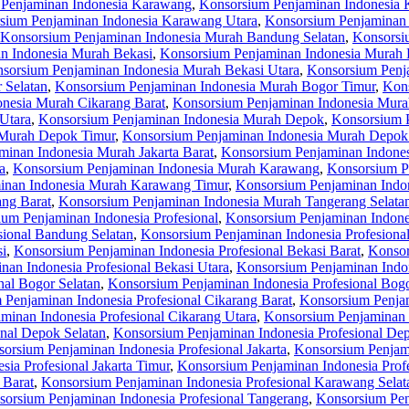
Penjaminan Indonesia Karawang
,
Konsorsium Penjaminan Indonesia 
sium Penjaminan Indonesia Karawang Utara
,
Konsorsium Penjaminan
Konsorsium Penjaminan Indonesia Murah Bandung Selatan
,
Konsorsi
n Indonesia Murah Bekasi
,
Konsorsium Penjaminan Indonesia Murah 
sorsium Penjaminan Indonesia Murah Bekasi Utara
,
Konsorsium Penj
 Selatan
,
Konsorsium Penjaminan Indonesia Murah Bogor Timur
,
Kons
nesia Murah Cikarang Barat
,
Konsorsium Penjaminan Indonesia Murah
Utara
,
Konsorsium Penjaminan Indonesia Murah Depok
,
Konsorsium 
 Murah Depok Timur
,
Konsorsium Penjaminan Indonesia Murah Depok
inan Indonesia Murah Jakarta Barat
,
Konsorsium Penjaminan Indones
a
,
Konsorsium Penjaminan Indonesia Murah Karawang
,
Konsorsium P
inan Indonesia Murah Karawang Timur
,
Konsorsium Penjaminan Indo
ng Barat
,
Konsorsium Penjaminan Indonesia Murah Tangerang Selata
um Penjaminan Indonesia Profesional
,
Konsorsium Penjaminan Indone
sional Bandung Selatan
,
Konsorsium Penjaminan Indonesia Profesiona
si
,
Konsorsium Penjaminan Indonesia Profesional Bekasi Barat
,
Konsor
an Indonesia Profesional Bekasi Utara
,
Konsorsium Penjaminan Indon
nal Bogor Selatan
,
Konsorsium Penjaminan Indonesia Profesional Bog
Penjaminan Indonesia Profesional Cikarang Barat
,
Konsorsium Penjam
minan Indonesia Profesional Cikarang Utara
,
Konsorsium Penjaminan 
nal Depok Selatan
,
Konsorsium Penjaminan Indonesia Profesional De
orsium Penjaminan Indonesia Profesional Jakarta
,
Konsorsium Penjami
ia Profesional Jakarta Timur
,
Konsorsium Penjaminan Indonesia Profe
 Barat
,
Konsorsium Penjaminan Indonesia Profesional Karawang Selat
orsium Penjaminan Indonesia Profesional Tangerang
,
Konsorsium Pen