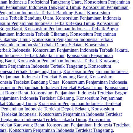
nan Indonesia Profesional Tangerang Utara
,
Konsorsium Penjaminan
um Penjaminan Indonesia Tangerang Timur
,
Konsorsium Penjaminan
enjaminan Indonesia Terbaik Bandung Barat
,
Konsorsium
esia Terbaik Bandung Utara
,
Konsorsium Penjaminan Indonesia
sium Penjaminan Indonesia Terbaik Bekasi Timur
,
Konsorsium
Bogor Barat
,
Konsorsium Penjaminan Indonesia Terbaik Bogor
aminan Indonesia Terbaik Cikarang
,
Konsorsium Penjaminan
 Cikarang Timur
,
Konsorsium Penjaminan Indonesia Terbaik
njaminan Indonesia Terbaik Depok Selatan
,
Konsorsium
rbaik Indonesia
,
Konsorsium Penjaminan Indonesia Terbaik Jakarta
,
 Indonesia Terbaik Jakarta Timur
,
Konsorsium Penjaminan
ng Barat
,
Konsorsium Penjaminan Indonesia Terbaik Karawang
ium Penjaminan Indonesia Terbaik Tangerang
,
Konsorsium
onesia Terbaik Tangerang Timur
,
Konsorsium Penjaminan Indonesia
enjaminan Indonesia Terdekat Bandung Barat
,
Konsorsium
onesia Terdekat Bandung Utara
,
Konsorsium Penjaminan Indonesia
sorsium Penjaminan Indonesia Terdekat Bekasi Timur
,
Konsorsium
at Bogor Barat
,
Konsorsium Penjaminan Indonesia Terdekat Bogor
njaminan Indonesia Terdekat Cikarang
,
Konsorsium Penjaminan
kat Cikarang Timur
,
Konsorsium Penjaminan Indonesia Terdekat
Penjaminan Indonesia Terdekat Depok Selatan
,
Konsorsium
Terdekat Indonesia
,
Konsorsium Penjaminan Indonesia Terdekat
Penjaminan Indonesia Terdekat Jakarta Timur
,
Konsorsium
erdekat Karawang Barat
,
Konsorsium Penjaminan Indonesia Terdekat
tara
,
Konsorsium Penjaminan Indonesia Terdekat Tangerang
,