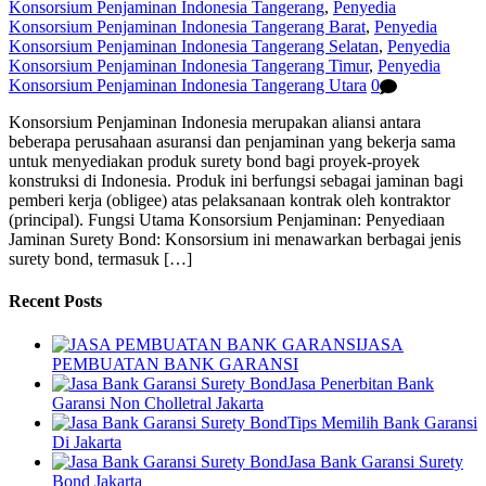
Konsorsium Penjaminan Indonesia Tangerang
,
Penyedia
Konsorsium Penjaminan Indonesia Tangerang Barat
,
Penyedia
Konsorsium Penjaminan Indonesia Tangerang Selatan
,
Penyedia
Konsorsium Penjaminan Indonesia Tangerang Timur
,
Penyedia
Konsorsium Penjaminan Indonesia Tangerang Utara
0
Konsorsium Penjaminan Indonesia merupakan aliansi antara
beberapa perusahaan asuransi dan penjaminan yang bekerja sama
untuk menyediakan produk surety bond bagi proyek-proyek
konstruksi di Indonesia. Produk ini berfungsi sebagai jaminan bagi
pemberi kerja (obligee) atas pelaksanaan kontrak oleh kontraktor
(principal). Fungsi Utama Konsorsium Penjaminan: Penyediaan
Jaminan Surety Bond: Konsorsium ini menawarkan berbagai jenis
surety bond, termasuk […]
Recent Posts
JASA
PEMBUATAN BANK GARANSI
Jasa Penerbitan Bank
Garansi Non Cholletral Jakarta
Tips Memilih Bank Garansi
Di Jakarta
Jasa Bank Garansi Surety
Bond Jakarta