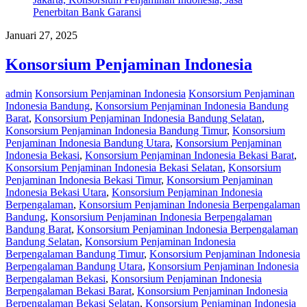
Januari 27, 2025
Konsorsium Penjaminan Indonesia
admin
Konsorsium Penjaminan Indonesia
Konsorsium Penjaminan
Indonesia Bandung
,
Konsorsium Penjaminan Indonesia Bandung
Barat
,
Konsorsium Penjaminan Indonesia Bandung Selatan
,
Konsorsium Penjaminan Indonesia Bandung Timur
,
Konsorsium
Penjaminan Indonesia Bandung Utara
,
Konsorsium Penjaminan
Indonesia Bekasi
,
Konsorsium Penjaminan Indonesia Bekasi Barat
,
Konsorsium Penjaminan Indonesia Bekasi Selatan
,
Konsorsium
Penjaminan Indonesia Bekasi Timur
,
Konsorsium Penjaminan
Indonesia Bekasi Utara
,
Konsorsium Penjaminan Indonesia
Berpengalaman
,
Konsorsium Penjaminan Indonesia Berpengalaman
Bandung
,
Konsorsium Penjaminan Indonesia Berpengalaman
Bandung Barat
,
Konsorsium Penjaminan Indonesia Berpengalaman
Bandung Selatan
,
Konsorsium Penjaminan Indonesia
Berpengalaman Bandung Timur
,
Konsorsium Penjaminan Indonesia
Berpengalaman Bandung Utara
,
Konsorsium Penjaminan Indonesia
Berpengalaman Bekasi
,
Konsorsium Penjaminan Indonesia
Berpengalaman Bekasi Barat
,
Konsorsium Penjaminan Indonesia
Berpengalaman Bekasi Selatan
,
Konsorsium Penjaminan Indonesia