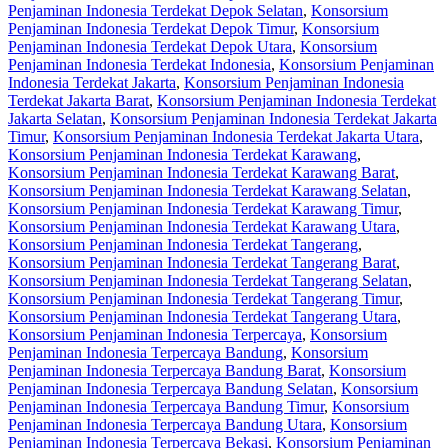
Penjaminan Indonesia Terdekat Depok Selatan
,
Konsorsium
Penjaminan Indonesia Terdekat Depok Timur
,
Konsorsium
Penjaminan Indonesia Terdekat Depok Utara
,
Konsorsium
Penjaminan Indonesia Terdekat Indonesia
,
Konsorsium Penjaminan
Indonesia Terdekat Jakarta
,
Konsorsium Penjaminan Indonesia
Terdekat Jakarta Barat
,
Konsorsium Penjaminan Indonesia Terdekat
Jakarta Selatan
,
Konsorsium Penjaminan Indonesia Terdekat Jakarta
Timur
,
Konsorsium Penjaminan Indonesia Terdekat Jakarta Utara
,
Konsorsium Penjaminan Indonesia Terdekat Karawang
,
Konsorsium Penjaminan Indonesia Terdekat Karawang Barat
,
Konsorsium Penjaminan Indonesia Terdekat Karawang Selatan
,
Konsorsium Penjaminan Indonesia Terdekat Karawang Timur
,
Konsorsium Penjaminan Indonesia Terdekat Karawang Utara
,
Konsorsium Penjaminan Indonesia Terdekat Tangerang
,
Konsorsium Penjaminan Indonesia Terdekat Tangerang Barat
,
Konsorsium Penjaminan Indonesia Terdekat Tangerang Selatan
,
Konsorsium Penjaminan Indonesia Terdekat Tangerang Timur
,
Konsorsium Penjaminan Indonesia Terdekat Tangerang Utara
,
Konsorsium Penjaminan Indonesia Terpercaya
,
Konsorsium
Penjaminan Indonesia Terpercaya Bandung
,
Konsorsium
Penjaminan Indonesia Terpercaya Bandung Barat
,
Konsorsium
Penjaminan Indonesia Terpercaya Bandung Selatan
,
Konsorsium
Penjaminan Indonesia Terpercaya Bandung Timur
,
Konsorsium
Penjaminan Indonesia Terpercaya Bandung Utara
,
Konsorsium
Penjaminan Indonesia Terpercaya Bekasi
,
Konsorsium Penjaminan