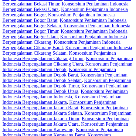
Berpengalaman Bekasi Timur
,
Konsorsium Penjaminan Indonesia
Berpengalaman Bekasi Utara
,
Konsorsium Penjaminan Indonesia
Berpengalaman Bogor
,
Konsorsium Penjaminan Indonesia
Berpengalaman Bogor Barat
,
Konsorsium Penjaminan Indonesia
Berpengalaman Bogor Selatan
,
Konsorsium Penjaminan Indonesia
Berpengalaman Bogor Timur
,
Konsorsium Penjaminan Indonesia
Berpengalaman Bogor Utara
,
Konsorsium Penjaminan Indonesia
Berpengalaman Cikarang
,
Konsorsium Penjaminan Indonesia
Berpengalaman Cikarang Barat
,
Konsorsium Penjaminan Indonesia
Berpengalaman Cikarang Selatan
,
Konsorsium Penjaminan
Indonesia Berpengalaman Cikarang Timur
,
Konsorsium Penjaminan
Indonesia Berpengalaman Cikarang Utara
,
Konsorsium Penjaminan
Indonesia Berpengalaman Depok
,
Konsorsium Penjaminan
Indonesia Berpengalaman Depok Barat
,
Konsorsium Penjaminan
Indonesia Berpengalaman Depok Selatan
,
Konsorsium Penjaminan
Indonesia Berpengalaman Depok Timur
,
Konsorsium Penjaminan
Indonesia Berpengalaman Depok Utara
,
Konsorsium Penjaminan
Indonesia Berpengalaman Indonesia
,
Konsorsium Penjaminan
Indonesia Berpengalaman Jakarta
,
Konsorsium Penjaminan
Indonesia Berpengalaman Jakarta Barat
,
Konsorsium Penjaminan
Indonesia Berpengalaman Jakarta Selatan
,
Konsorsium Penjaminan
Indonesia Berpengalaman Jakarta Timur
,
Konsorsium Penjaminan
Indonesia Berpengalaman Jakarta Utara
,
Konsorsium Penjaminan
Indonesia Berpengalaman Karawang
,
Konsorsium Penjaminan
Indonesia Berpengalaman Karawang Barat
,
Konsorsium