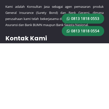
Kami adalah Konsultan Jasa sebagai agen pemasaran produk
General Insurance (Surety Bond) dan Bank Garansi, dimana
0813 1818 0553
perusahaan kami telah bekerjasama dengan beberapa perusahaan
Asuransi dan Bank BUMN maupun Bank Swasta Nasional.
0813 1818 0554
Kontak Kami
HP/WA:
0813 1818 0553
HP/WA:
0813 1818 0554
Email: rajagaransiutama@gmail.com
Lokasi
Jl. Pemuda No.9 RT.1/RW.3, Rawamangun, Kec. Pulo Gadung,
Kota Jakarta Timur, Daerah Khusus Ibukota Jakarta 13220