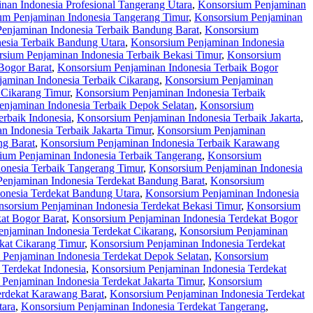
nan Indonesia Profesional Tangerang Utara
,
Konsorsium Penjaminan
um Penjaminan Indonesia Tangerang Timur
,
Konsorsium Penjaminan
enjaminan Indonesia Terbaik Bandung Barat
,
Konsorsium
esia Terbaik Bandung Utara
,
Konsorsium Penjaminan Indonesia
sium Penjaminan Indonesia Terbaik Bekasi Timur
,
Konsorsium
Bogor Barat
,
Konsorsium Penjaminan Indonesia Terbaik Bogor
aminan Indonesia Terbaik Cikarang
,
Konsorsium Penjaminan
 Cikarang Timur
,
Konsorsium Penjaminan Indonesia Terbaik
njaminan Indonesia Terbaik Depok Selatan
,
Konsorsium
rbaik Indonesia
,
Konsorsium Penjaminan Indonesia Terbaik Jakarta
,
 Indonesia Terbaik Jakarta Timur
,
Konsorsium Penjaminan
ng Barat
,
Konsorsium Penjaminan Indonesia Terbaik Karawang
ium Penjaminan Indonesia Terbaik Tangerang
,
Konsorsium
onesia Terbaik Tangerang Timur
,
Konsorsium Penjaminan Indonesia
enjaminan Indonesia Terdekat Bandung Barat
,
Konsorsium
onesia Terdekat Bandung Utara
,
Konsorsium Penjaminan Indonesia
sorsium Penjaminan Indonesia Terdekat Bekasi Timur
,
Konsorsium
at Bogor Barat
,
Konsorsium Penjaminan Indonesia Terdekat Bogor
njaminan Indonesia Terdekat Cikarang
,
Konsorsium Penjaminan
kat Cikarang Timur
,
Konsorsium Penjaminan Indonesia Terdekat
Penjaminan Indonesia Terdekat Depok Selatan
,
Konsorsium
Terdekat Indonesia
,
Konsorsium Penjaminan Indonesia Terdekat
Penjaminan Indonesia Terdekat Jakarta Timur
,
Konsorsium
erdekat Karawang Barat
,
Konsorsium Penjaminan Indonesia Terdekat
tara
,
Konsorsium Penjaminan Indonesia Terdekat Tangerang
,