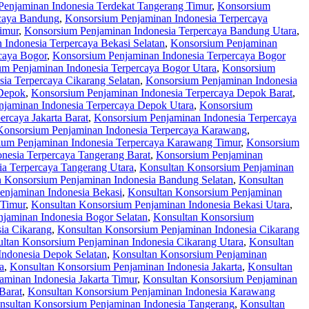
enjaminan Indonesia Terdekat Tangerang Timur
,
Konsorsium
rcaya Bandung
,
Konsorsium Penjaminan Indonesia Terpercaya
imur
,
Konsorsium Penjaminan Indonesia Terpercaya Bandung Utara
,
Indonesia Terpercaya Bekasi Selatan
,
Konsorsium Penjaminan
caya Bogor
,
Konsorsium Penjaminan Indonesia Terpercaya Bogor
m Penjaminan Indonesia Terpercaya Bogor Utara
,
Konsorsium
ia Terpercaya Cikarang Selatan
,
Konsorsium Penjaminan Indonesia
 Depok
,
Konsorsium Penjaminan Indonesia Terpercaya Depok Barat
,
jaminan Indonesia Terpercaya Depok Utara
,
Konsorsium
rcaya Jakarta Barat
,
Konsorsium Penjaminan Indonesia Terpercaya
Konsorsium Penjaminan Indonesia Terpercaya Karawang
,
ium Penjaminan Indonesia Terpercaya Karawang Timur
,
Konsorsium
nesia Terpercaya Tangerang Barat
,
Konsorsium Penjaminan
a Terpercaya Tangerang Utara
,
Konsultan Konsorsium Penjaminan
n Konsorsium Penjaminan Indonesia Bandung Selatan
,
Konsultan
enjaminan Indonesia Bekasi
,
Konsultan Konsorsium Penjaminan
 Timur
,
Konsultan Konsorsium Penjaminan Indonesia Bekasi Utara
,
jaminan Indonesia Bogor Selatan
,
Konsultan Konsorsium
ia Cikarang
,
Konsultan Konsorsium Penjaminan Indonesia Cikarang
ltan Konsorsium Penjaminan Indonesia Cikarang Utara
,
Konsultan
Indonesia Depok Selatan
,
Konsultan Konsorsium Penjaminan
a
,
Konsultan Konsorsium Penjaminan Indonesia Jakarta
,
Konsultan
minan Indonesia Jakarta Timur
,
Konsultan Konsorsium Penjaminan
Barat
,
Konsultan Konsorsium Penjaminan Indonesia Karawang
nsultan Konsorsium Penjaminan Indonesia Tangerang
,
Konsultan