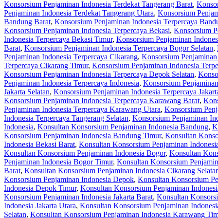
Konsorsium Penjaminan Indonesia Terdekat Tangerang Barat
,
Konsor
Penjaminan Indonesia Terdekat Tangerang Utara
,
Konsorsium Penjam
Bandung Barat
,
Konsorsium Penjaminan Indonesia Terpercaya Bandu
Konsorsium Penjaminan Indonesia Terpercaya Bekasi
,
Konsorsium Pe
Indonesia Terpercaya Bekasi Timur
,
Konsorsium Penjaminan Indonesi
Barat
,
Konsorsium Penjaminan Indonesia Terpercaya Bogor Selatan
,
Penjaminan Indonesia Terpercaya Cikarang
,
Konsorsium Penjaminan 
Terpercaya Cikarang Timur
,
Konsorsium Penjaminan Indonesia Terpe
Konsorsium Penjaminan Indonesia Terpercaya Depok Selatan
,
Konso
Penjaminan Indonesia Terpercaya Indonesia
,
Konsorsium Penjaminan 
Jakarta Selatan
,
Konsorsium Penjaminan Indonesia Terpercaya Jakart
Konsorsium Penjaminan Indonesia Terpercaya Karawang Barat
,
Kons
Penjaminan Indonesia Terpercaya Karawang Utara
,
Konsorsium Penj
Indonesia Terpercaya Tangerang Selatan
,
Konsorsium Penjaminan Ind
Indonesia
,
Konsultan Konsorsium Penjaminan Indonesia Bandung
,
K
Konsorsium Penjaminan Indonesia Bandung Timur
,
Konsultan Konso
Indonesia Bekasi Barat
,
Konsultan Konsorsium Penjaminan Indonesia
Konsultan Konsorsium Penjaminan Indonesia Bogor
,
Konsultan Kons
Penjaminan Indonesia Bogor Timur
,
Konsultan Konsorsium Penjamin
Barat
,
Konsultan Konsorsium Penjaminan Indonesia Cikarang Selata
Konsorsium Penjaminan Indonesia Depok
,
Konsultan Konsorsium Pe
Indonesia Depok Timur
,
Konsultan Konsorsium Penjaminan Indones
Konsorsium Penjaminan Indonesia Jakarta Barat
,
Konsultan Konsorsi
Indonesia Jakarta Utara
,
Konsultan Konsorsium Penjaminan Indones
Selatan
,
Konsultan Konsorsium Penjaminan Indonesia Karawang Tim