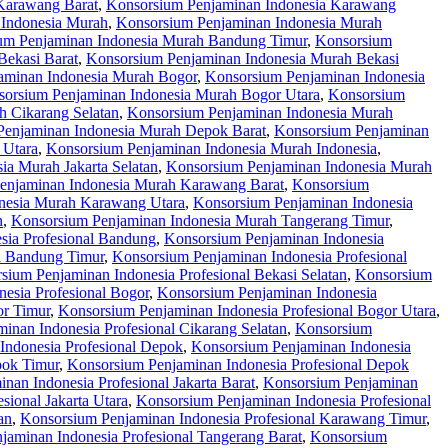
Karawang Barat
,
Konsorsium Penjaminan Indonesia Karawang
 Indonesia Murah
,
Konsorsium Penjaminan Indonesia Murah
um Penjaminan Indonesia Murah Bandung Timur
,
Konsorsium
Bekasi Barat
,
Konsorsium Penjaminan Indonesia Murah Bekasi
aminan Indonesia Murah Bogor
,
Konsorsium Penjaminan Indonesia
orsium Penjaminan Indonesia Murah Bogor Utara
,
Konsorsium
 Cikarang Selatan
,
Konsorsium Penjaminan Indonesia Murah
Penjaminan Indonesia Murah Depok Barat
,
Konsorsium Penjaminan
 Utara
,
Konsorsium Penjaminan Indonesia Murah Indonesia
,
ia Murah Jakarta Selatan
,
Konsorsium Penjaminan Indonesia Murah
enjaminan Indonesia Murah Karawang Barat
,
Konsorsium
nesia Murah Karawang Utara
,
Konsorsium Penjaminan Indonesia
n
,
Konsorsium Penjaminan Indonesia Murah Tangerang Timur
,
sia Profesional Bandung
,
Konsorsium Penjaminan Indonesia
l Bandung Timur
,
Konsorsium Penjaminan Indonesia Profesional
sium Penjaminan Indonesia Profesional Bekasi Selatan
,
Konsorsium
esia Profesional Bogor
,
Konsorsium Penjaminan Indonesia
or Timur
,
Konsorsium Penjaminan Indonesia Profesional Bogor Utara
,
inan Indonesia Profesional Cikarang Selatan
,
Konsorsium
Indonesia Profesional Depok
,
Konsorsium Penjaminan Indonesia
pok Timur
,
Konsorsium Penjaminan Indonesia Profesional Depok
nan Indonesia Profesional Jakarta Barat
,
Konsorsium Penjaminan
sional Jakarta Utara
,
Konsorsium Penjaminan Indonesia Profesional
an
,
Konsorsium Penjaminan Indonesia Profesional Karawang Timur
,
jaminan Indonesia Profesional Tangerang Barat
,
Konsorsium