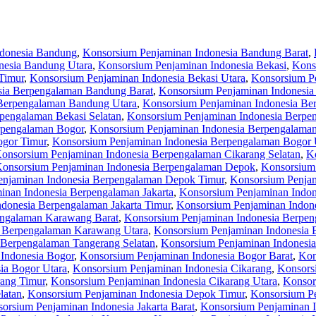
ndonesia Bandung
,
Konsorsium Penjaminan Indonesia Bandung Barat
,
nesia Bandung Utara
,
Konsorsium Penjaminan Indonesia Bekasi
,
Kons
Timur
,
Konsorsium Penjaminan Indonesia Bekasi Utara
,
Konsorsium P
sia Berpengalaman Bandung Barat
,
Konsorsium Penjaminan Indonesia
Berpengalaman Bandung Utara
,
Konsorsium Penjaminan Indonesia Be
pengalaman Bekasi Selatan
,
Konsorsium Penjaminan Indonesia Berpe
rpengalaman Bogor
,
Konsorsium Penjaminan Indonesia Berpengalaman
ogor Timur
,
Konsorsium Penjaminan Indonesia Berpengalaman Bogor 
onsorsium Penjaminan Indonesia Berpengalaman Cikarang Selatan
,
K
onsorsium Penjaminan Indonesia Berpengalaman Depok
,
Konsorsium
enjaminan Indonesia Berpengalaman Depok Timur
,
Konsorsium Penjam
inan Indonesia Berpengalaman Jakarta
,
Konsorsium Penjaminan Indon
donesia Berpengalaman Jakarta Timur
,
Konsorsium Penjaminan Indone
engalaman Karawang Barat
,
Konsorsium Penjaminan Indonesia Berpen
a Berpengalaman Karawang Utara
,
Konsorsium Penjaminan Indonesia 
 Berpengalaman Tangerang Selatan
,
Konsorsium Penjaminan Indonesi
Indonesia Bogor
,
Konsorsium Penjaminan Indonesia Bogor Barat
,
Kon
ia Bogor Utara
,
Konsorsium Penjaminan Indonesia Cikarang
,
Konsors
rang Timur
,
Konsorsium Penjaminan Indonesia Cikarang Utara
,
Konsor
latan
,
Konsorsium Penjaminan Indonesia Depok Timur
,
Konsorsium Pe
orsium Penjaminan Indonesia Jakarta Barat
,
Konsorsium Penjaminan In