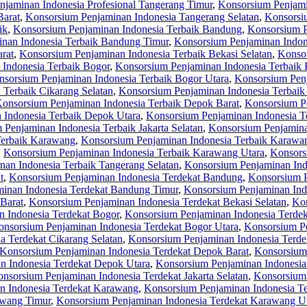
jaminan Indonesia Profesional Tangerang Timur
,
Konsorsium Penjami
Barat
,
Konsorsium Penjaminan Indonesia Tangerang Selatan
,
Konsorsi
ik
,
Konsorsium Penjaminan Indonesia Terbaik Bandung
,
Konsorsium P
nan Indonesia Terbaik Bandung Timur
,
Konsorsium Penjaminan Indon
rat
,
Konsorsium Penjaminan Indonesia Terbaik Bekasi Selatan
,
Konsor
Indonesia Terbaik Bogor
,
Konsorsium Penjaminan Indonesia Terbaik 
sorsium Penjaminan Indonesia Terbaik Bogor Utara
,
Konsorsium Penj
 Terbaik Cikarang Selatan
,
Konsorsium Penjaminan Indonesia Terbaik
onsorsium Penjaminan Indonesia Terbaik Depok Barat
,
Konsorsium Pe
 Indonesia Terbaik Depok Utara
,
Konsorsium Penjaminan Indonesia Te
Penjaminan Indonesia Terbaik Jakarta Selatan
,
Konsorsium Penjaminan
Terbaik Karawang
,
Konsorsium Penjaminan Indonesia Terbaik Karawa
,
Konsorsium Penjaminan Indonesia Terbaik Karawang Utara
,
Konsors
an Indonesia Terbaik Tangerang Selatan
,
Konsorsium Penjaminan Ind
t
,
Konsorsium Penjaminan Indonesia Terdekat Bandung
,
Konsorsium P
inan Indonesia Terdekat Bandung Timur
,
Konsorsium Penjaminan Ind
Barat
,
Konsorsium Penjaminan Indonesia Terdekat Bekasi Selatan
,
Kon
 Indonesia Terdekat Bogor
,
Konsorsium Penjaminan Indonesia Terdek
nsorsium Penjaminan Indonesia Terdekat Bogor Utara
,
Konsorsium Pe
a Terdekat Cikarang Selatan
,
Konsorsium Penjaminan Indonesia Terde
Konsorsium Penjaminan Indonesia Terdekat Depok Barat
,
Konsorsium 
n Indonesia Terdekat Depok Utara
,
Konsorsium Penjaminan Indonesia 
nsorsium Penjaminan Indonesia Terdekat Jakarta Selatan
,
Konsorsium 
n Indonesia Terdekat Karawang
,
Konsorsium Penjaminan Indonesia T
awang Timur
,
Konsorsium Penjaminan Indonesia Terdekat Karawang U