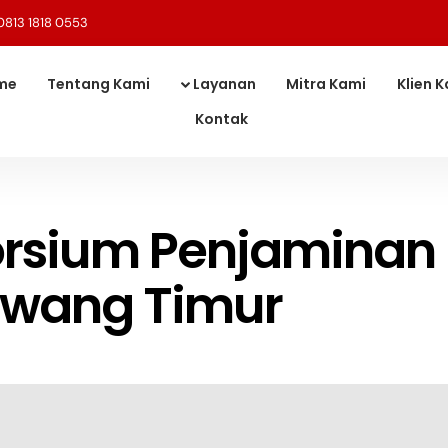
0813 1818 0553
me
Tentang Kami
Layanan
Mitra Kami
Klien 
Kontak
rsium Penjaminan
awang Timur