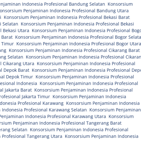
njaminan Indonesia Profesional Bandung Selatan
,
Konsorsium
onsorsium Penjaminan Indonesia Profesional Bandung Utara
,
i
,
Konsorsium Penjaminan Indonesia Profesional Bekasi Barat
,
i Selatan
,
Konsorsium Penjaminan Indonesia Profesional Bekasi
 Bekasi Utara
,
Konsorsium Penjaminan Indonesia Profesional Bog
 Barat
,
Konsorsium Penjaminan Indonesia Profesional Bogor Selat
r Timur
,
Konsorsium Penjaminan Indonesia Profesional Bogor Utar
ang
,
Konsorsium Penjaminan Indonesia Profesional Cikarang Barat
,
ang Selatan
,
Konsorsium Penjaminan Indonesia Profesional Cikara
l Cikarang Utara
,
Konsorsium Penjaminan Indonesia Profesional
l Depok Barat
,
Konsorsium Penjaminan Indonesia Profesional Dep
nal Depok Timur
,
Konsorsium Penjaminan Indonesia Profesional
esional Indonesia
,
Konsorsium Penjaminan Indonesia Profesional
l Jakarta Barat
,
Konsorsium Penjaminan Indonesia Profesional
ofesional Jakarta Timur
,
Konsorsium Penjaminan Indonesia
donesia Profesional Karawang
,
Konsorsium Penjaminan Indonesia
Indonesia Profesional Karawang Selatan
,
Konsorsium Penjaminan
enjaminan Indonesia Profesional Karawang Utara
,
Konsorsium
rsium Penjaminan Indonesia Profesional Tangerang Barat
,
rang Selatan
,
Konsorsium Penjaminan Indonesia Profesional
 Profesional Tangerang Utara
,
Konsorsium Penjaminan Indonesia