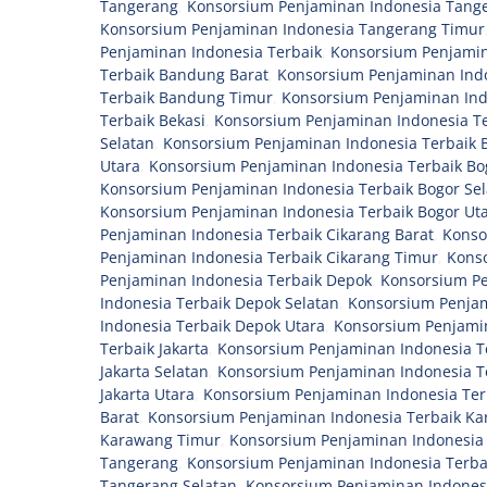
Tangerang
,
Konsorsium Penjaminan Indonesia Tange
Konsorsium Penjaminan Indonesia Tangerang Timur
Penjaminan Indonesia Terbaik
,
Konsorsium Penjamin
Terbaik Bandung Barat
,
Konsorsium Penjaminan Indo
Terbaik Bandung Timur
,
Konsorsium Penjaminan Ind
Terbaik Bekasi
,
Konsorsium Penjaminan Indonesia Te
Selatan
,
Konsorsium Penjaminan Indonesia Terbaik 
Utara
,
Konsorsium Penjaminan Indonesia Terbaik Bo
Konsorsium Penjaminan Indonesia Terbaik Bogor Sel
Konsorsium Penjaminan Indonesia Terbaik Bogor Ut
Penjaminan Indonesia Terbaik Cikarang Barat
,
Konso
Penjaminan Indonesia Terbaik Cikarang Timur
,
Konso
Penjaminan Indonesia Terbaik Depok
,
Konsorsium Pe
Indonesia Terbaik Depok Selatan
,
Konsorsium Penjam
Indonesia Terbaik Depok Utara
,
Konsorsium Penjamin
Terbaik Jakarta
,
Konsorsium Penjaminan Indonesia Te
Jakarta Selatan
,
Konsorsium Penjaminan Indonesia Te
Jakarta Utara
,
Konsorsium Penjaminan Indonesia Te
Barat
,
Konsorsium Penjaminan Indonesia Terbaik Ka
Karawang Timur
,
Konsorsium Penjaminan Indonesia
Tangerang
,
Konsorsium Penjaminan Indonesia Terba
Tangerang Selatan
,
Konsorsium Penjaminan Indones