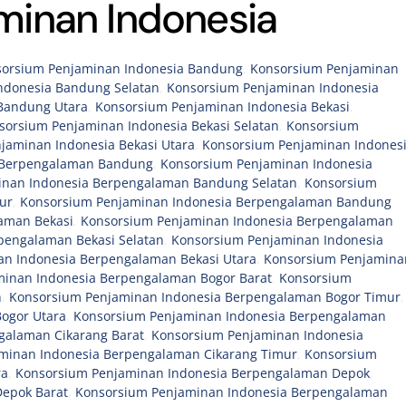
minan Indonesia
sorsium Penjaminan Indonesia Bandung
,
Konsorsium Penjaminan
ndonesia Bandung Selatan
,
Konsorsium Penjaminan Indonesia
Bandung Utara
,
Konsorsium Penjaminan Indonesia Bekasi
,
sorsium Penjaminan Indonesia Bekasi Selatan
,
Konsorsium
jaminan Indonesia Bekasi Utara
,
Konsorsium Penjaminan Indones
 Berpengalaman Bandung
,
Konsorsium Penjaminan Indonesia
inan Indonesia Berpengalaman Bandung Selatan
,
Konsorsium
ur
,
Konsorsium Penjaminan Indonesia Berpengalaman Bandung
aman Bekasi
,
Konsorsium Penjaminan Indonesia Berpengalaman
pengalaman Bekasi Selatan
,
Konsorsium Penjaminan Indonesia
n Indonesia Berpengalaman Bekasi Utara
,
Konsorsium Penjamina
inan Indonesia Berpengalaman Bogor Barat
,
Konsorsium
n
,
Konsorsium Penjaminan Indonesia Berpengalaman Bogor Timur
,
ogor Utara
,
Konsorsium Penjaminan Indonesia Berpengalaman
galaman Cikarang Barat
,
Konsorsium Penjaminan Indonesia
minan Indonesia Berpengalaman Cikarang Timur
,
Konsorsium
ra
,
Konsorsium Penjaminan Indonesia Berpengalaman Depok
,
epok Barat
,
Konsorsium Penjaminan Indonesia Berpengalaman