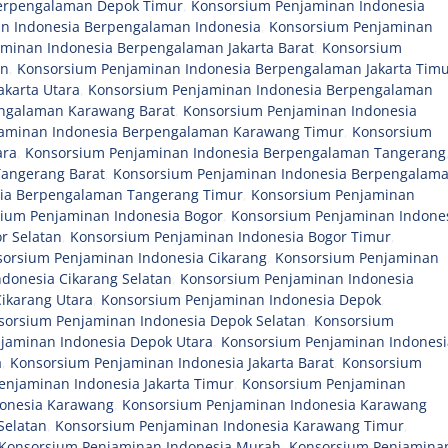
erpengalaman Depok Timur
,
Konsorsium Penjaminan Indonesia
n Indonesia Berpengalaman Indonesia
,
Konsorsium Penjaminan
minan Indonesia Berpengalaman Jakarta Barat
,
Konsorsium
an
,
Konsorsium Penjaminan Indonesia Berpengalaman Jakarta Tim
karta Utara
,
Konsorsium Penjaminan Indonesia Berpengalaman
engalaman Karawang Barat
,
Konsorsium Penjaminan Indonesia
aminan Indonesia Berpengalaman Karawang Timur
,
Konsorsium
ara
,
Konsorsium Penjaminan Indonesia Berpengalaman Tangerang
angerang Barat
,
Konsorsium Penjaminan Indonesia Berpengalam
ia Berpengalaman Tangerang Timur
,
Konsorsium Penjaminan
ium Penjaminan Indonesia Bogor
,
Konsorsium Penjaminan Indone
r Selatan
,
Konsorsium Penjaminan Indonesia Bogor Timur
,
orsium Penjaminan Indonesia Cikarang
,
Konsorsium Penjaminan
donesia Cikarang Selatan
,
Konsorsium Penjaminan Indonesia
ikarang Utara
,
Konsorsium Penjaminan Indonesia Depok
,
sorsium Penjaminan Indonesia Depok Selatan
,
Konsorsium
jaminan Indonesia Depok Utara
,
Konsorsium Penjaminan Indonesi
a
,
Konsorsium Penjaminan Indonesia Jakarta Barat
,
Konsorsium
enjaminan Indonesia Jakarta Timur
,
Konsorsium Penjaminan
onesia Karawang
,
Konsorsium Penjaminan Indonesia Karawang
Selatan
,
Konsorsium Penjaminan Indonesia Karawang Timur
,
Konsorsium Penjaminan Indonesia Murah
,
Konsorsium Penjamina