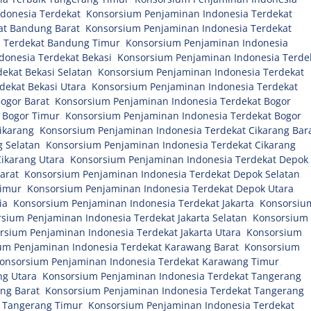
donesia Terdekat
,
Konsorsium Penjaminan Indonesia Terdekat
at Bandung Barat
,
Konsorsium Penjaminan Indonesia Terdekat
a Terdekat Bandung Timur
,
Konsorsium Penjaminan Indonesia
onesia Terdekat Bekasi
,
Konsorsium Penjaminan Indonesia Terde
ekat Bekasi Selatan
,
Konsorsium Penjaminan Indonesia Terdekat
dekat Bekasi Utara
,
Konsorsium Penjaminan Indonesia Terdekat
ogor Barat
,
Konsorsium Penjaminan Indonesia Terdekat Bogor
 Bogor Timur
,
Konsorsium Penjaminan Indonesia Terdekat Bogor
ikarang
,
Konsorsium Penjaminan Indonesia Terdekat Cikarang Bar
 Selatan
,
Konsorsium Penjaminan Indonesia Terdekat Cikarang
ikarang Utara
,
Konsorsium Penjaminan Indonesia Terdekat Depok
,
arat
,
Konsorsium Penjaminan Indonesia Terdekat Depok Selatan
,
Timur
,
Konsorsium Penjaminan Indonesia Terdekat Depok Utara
,
ia
,
Konsorsium Penjaminan Indonesia Terdekat Jakarta
,
Konsorsiu
sium Penjaminan Indonesia Terdekat Jakarta Selatan
,
Konsorsium
rsium Penjaminan Indonesia Terdekat Jakarta Utara
,
Konsorsium
um Penjaminan Indonesia Terdekat Karawang Barat
,
Konsorsium
onsorsium Penjaminan Indonesia Terdekat Karawang Timur
,
ng Utara
,
Konsorsium Penjaminan Indonesia Terdekat Tangerang
,
ng Barat
,
Konsorsium Penjaminan Indonesia Terdekat Tangerang
 Tangerang Timur
,
Konsorsium Penjaminan Indonesia Terdekat