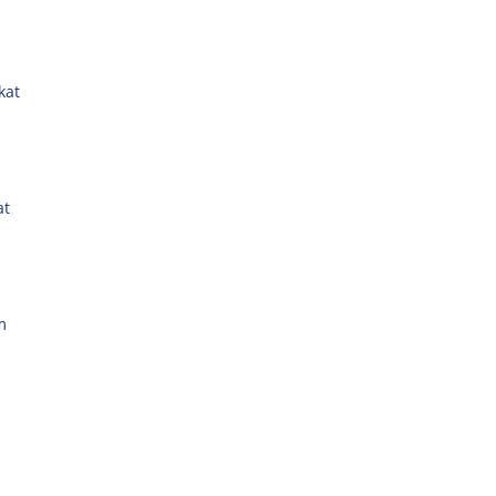
kat
at
,
m