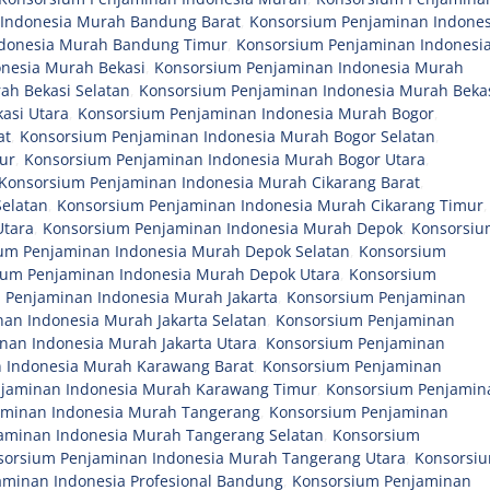
Indonesia Murah Bandung Barat
,
Konsorsium Penjaminan Indones
ndonesia Murah Bandung Timur
,
Konsorsium Penjaminan Indonesi
nesia Murah Bekasi
,
Konsorsium Penjaminan Indonesia Murah
ah Bekasi Selatan
,
Konsorsium Penjaminan Indonesia Murah Beka
asi Utara
,
Konsorsium Penjaminan Indonesia Murah Bogor
,
at
,
Konsorsium Penjaminan Indonesia Murah Bogor Selatan
,
ur
,
Konsorsium Penjaminan Indonesia Murah Bogor Utara
,
Konsorsium Penjaminan Indonesia Murah Cikarang Barat
,
elatan
,
Konsorsium Penjaminan Indonesia Murah Cikarang Timur
,
Utara
,
Konsorsium Penjaminan Indonesia Murah Depok
,
Konsorsiu
um Penjaminan Indonesia Murah Depok Selatan
,
Konsorsium
ium Penjaminan Indonesia Murah Depok Utara
,
Konsorsium
 Penjaminan Indonesia Murah Jakarta
,
Konsorsium Penjaminan
an Indonesia Murah Jakarta Selatan
,
Konsorsium Penjaminan
nan Indonesia Murah Jakarta Utara
,
Konsorsium Penjaminan
 Indonesia Murah Karawang Barat
,
Konsorsium Penjaminan
jaminan Indonesia Murah Karawang Timur
,
Konsorsium Penjamin
aminan Indonesia Murah Tangerang
,
Konsorsium Penjaminan
aminan Indonesia Murah Tangerang Selatan
,
Konsorsium
sorsium Penjaminan Indonesia Murah Tangerang Utara
,
Konsorsi
minan Indonesia Profesional Bandung
,
Konsorsium Penjaminan