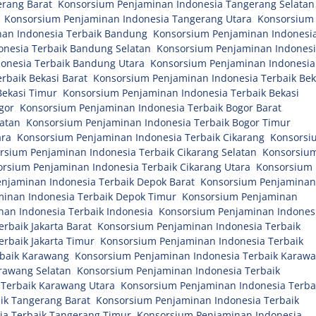
rang Barat
,
Konsorsium Penjaminan Indonesia Tangerang Selatan
,
Konsorsium Penjaminan Indonesia Tangerang Utara
,
Konsorsium
an Indonesia Terbaik Bandung
,
Konsorsium Penjaminan Indonesi
nesia Terbaik Bandung Selatan
,
Konsorsium Penjaminan Indones
onesia Terbaik Bandung Utara
,
Konsorsium Penjaminan Indonesia
rbaik Bekasi Barat
,
Konsorsium Penjaminan Indonesia Terbaik Bek
Bekasi Timur
,
Konsorsium Penjaminan Indonesia Terbaik Bekasi
gor
,
Konsorsium Penjaminan Indonesia Terbaik Bogor Barat
,
atan
,
Konsorsium Penjaminan Indonesia Terbaik Bogor Timur
,
ara
,
Konsorsium Penjaminan Indonesia Terbaik Cikarang
,
Konsorsi
rsium Penjaminan Indonesia Terbaik Cikarang Selatan
,
Konsorsiu
rsium Penjaminan Indonesia Terbaik Cikarang Utara
,
Konsorsium
njaminan Indonesia Terbaik Depok Barat
,
Konsorsium Penjaminan
inan Indonesia Terbaik Depok Timur
,
Konsorsium Penjaminan
an Indonesia Terbaik Indonesia
,
Konsorsium Penjaminan Indones
rbaik Jakarta Barat
,
Konsorsium Penjaminan Indonesia Terbaik
rbaik Jakarta Timur
,
Konsorsium Penjaminan Indonesia Terbaik
rbaik Karawang
,
Konsorsium Penjaminan Indonesia Terbaik Karaw
rawang Selatan
,
Konsorsium Penjaminan Indonesia Terbaik
 Terbaik Karawang Utara
,
Konsorsium Penjaminan Indonesia Terba
ik Tangerang Barat
,
Konsorsium Penjaminan Indonesia Terbaik
ia Terbaik Tangerang Timur
,
Konsorsium Penjaminan Indonesia