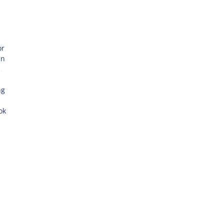
or
,
an
,
a
,
ng
ok