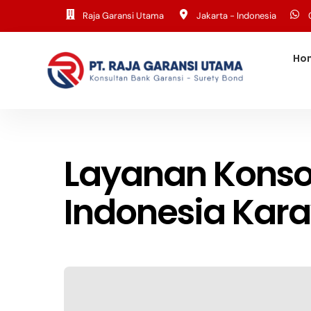
Skip
Raja Garansi Utama
Jakarta - Indonesia
to
content
Ho
Layanan Konso
Indonesia Kar