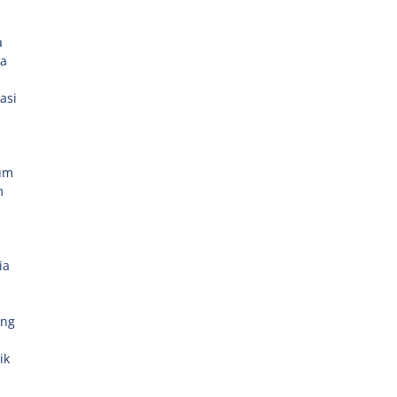
,
a
ia
asi
um
m
ia
ang
ik