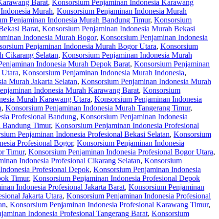
Karawang Barat
,
Konsorsium Penjaminan Indonesia Karawang
 Indonesia Murah
,
Konsorsium Penjaminan Indonesia Murah
um Penjaminan Indonesia Murah Bandung Timur
,
Konsorsium
Bekasi Barat
,
Konsorsium Penjaminan Indonesia Murah Bekasi
aminan Indonesia Murah Bogor
,
Konsorsium Penjaminan Indonesia
orsium Penjaminan Indonesia Murah Bogor Utara
,
Konsorsium
 Cikarang Selatan
,
Konsorsium Penjaminan Indonesia Murah
Penjaminan Indonesia Murah Depok Barat
,
Konsorsium Penjaminan
 Utara
,
Konsorsium Penjaminan Indonesia Murah Indonesia
,
ia Murah Jakarta Selatan
,
Konsorsium Penjaminan Indonesia Murah
enjaminan Indonesia Murah Karawang Barat
,
Konsorsium
nesia Murah Karawang Utara
,
Konsorsium Penjaminan Indonesia
n
,
Konsorsium Penjaminan Indonesia Murah Tangerang Timur
,
sia Profesional Bandung
,
Konsorsium Penjaminan Indonesia
l Bandung Timur
,
Konsorsium Penjaminan Indonesia Profesional
sium Penjaminan Indonesia Profesional Bekasi Selatan
,
Konsorsium
esia Profesional Bogor
,
Konsorsium Penjaminan Indonesia
or Timur
,
Konsorsium Penjaminan Indonesia Profesional Bogor Utara
,
inan Indonesia Profesional Cikarang Selatan
,
Konsorsium
Indonesia Profesional Depok
,
Konsorsium Penjaminan Indonesia
pok Timur
,
Konsorsium Penjaminan Indonesia Profesional Depok
nan Indonesia Profesional Jakarta Barat
,
Konsorsium Penjaminan
sional Jakarta Utara
,
Konsorsium Penjaminan Indonesia Profesional
an
,
Konsorsium Penjaminan Indonesia Profesional Karawang Timur
,
jaminan Indonesia Profesional Tangerang Barat
,
Konsorsium