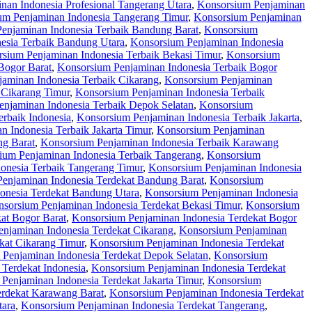
nan Indonesia Profesional Tangerang Utara
,
Konsorsium Penjaminan
um Penjaminan Indonesia Tangerang Timur
,
Konsorsium Penjaminan
enjaminan Indonesia Terbaik Bandung Barat
,
Konsorsium
esia Terbaik Bandung Utara
,
Konsorsium Penjaminan Indonesia
sium Penjaminan Indonesia Terbaik Bekasi Timur
,
Konsorsium
Bogor Barat
,
Konsorsium Penjaminan Indonesia Terbaik Bogor
aminan Indonesia Terbaik Cikarang
,
Konsorsium Penjaminan
 Cikarang Timur
,
Konsorsium Penjaminan Indonesia Terbaik
njaminan Indonesia Terbaik Depok Selatan
,
Konsorsium
rbaik Indonesia
,
Konsorsium Penjaminan Indonesia Terbaik Jakarta
,
 Indonesia Terbaik Jakarta Timur
,
Konsorsium Penjaminan
ng Barat
,
Konsorsium Penjaminan Indonesia Terbaik Karawang
ium Penjaminan Indonesia Terbaik Tangerang
,
Konsorsium
onesia Terbaik Tangerang Timur
,
Konsorsium Penjaminan Indonesia
enjaminan Indonesia Terdekat Bandung Barat
,
Konsorsium
onesia Terdekat Bandung Utara
,
Konsorsium Penjaminan Indonesia
sorsium Penjaminan Indonesia Terdekat Bekasi Timur
,
Konsorsium
at Bogor Barat
,
Konsorsium Penjaminan Indonesia Terdekat Bogor
njaminan Indonesia Terdekat Cikarang
,
Konsorsium Penjaminan
kat Cikarang Timur
,
Konsorsium Penjaminan Indonesia Terdekat
Penjaminan Indonesia Terdekat Depok Selatan
,
Konsorsium
Terdekat Indonesia
,
Konsorsium Penjaminan Indonesia Terdekat
Penjaminan Indonesia Terdekat Jakarta Timur
,
Konsorsium
erdekat Karawang Barat
,
Konsorsium Penjaminan Indonesia Terdekat
tara
,
Konsorsium Penjaminan Indonesia Terdekat Tangerang
,