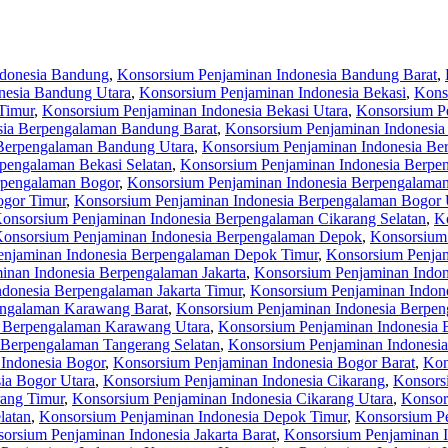
ndonesia Bandung
,
Konsorsium Penjaminan Indonesia Bandung Barat
,
nesia Bandung Utara
,
Konsorsium Penjaminan Indonesia Bekasi
,
Kons
Timur
,
Konsorsium Penjaminan Indonesia Bekasi Utara
,
Konsorsium P
sia Berpengalaman Bandung Barat
,
Konsorsium Penjaminan Indonesia
Berpengalaman Bandung Utara
,
Konsorsium Penjaminan Indonesia Be
pengalaman Bekasi Selatan
,
Konsorsium Penjaminan Indonesia Berpe
rpengalaman Bogor
,
Konsorsium Penjaminan Indonesia Berpengalaman
ogor Timur
,
Konsorsium Penjaminan Indonesia Berpengalaman Bogor 
onsorsium Penjaminan Indonesia Berpengalaman Cikarang Selatan
,
K
onsorsium Penjaminan Indonesia Berpengalaman Depok
,
Konsorsium
enjaminan Indonesia Berpengalaman Depok Timur
,
Konsorsium Penjam
inan Indonesia Berpengalaman Jakarta
,
Konsorsium Penjaminan Indon
donesia Berpengalaman Jakarta Timur
,
Konsorsium Penjaminan Indone
engalaman Karawang Barat
,
Konsorsium Penjaminan Indonesia Berpen
a Berpengalaman Karawang Utara
,
Konsorsium Penjaminan Indonesia 
 Berpengalaman Tangerang Selatan
,
Konsorsium Penjaminan Indonesi
Indonesia Bogor
,
Konsorsium Penjaminan Indonesia Bogor Barat
,
Kon
ia Bogor Utara
,
Konsorsium Penjaminan Indonesia Cikarang
,
Konsors
rang Timur
,
Konsorsium Penjaminan Indonesia Cikarang Utara
,
Konsor
latan
,
Konsorsium Penjaminan Indonesia Depok Timur
,
Konsorsium Pe
orsium Penjaminan Indonesia Jakarta Barat
,
Konsorsium Penjaminan In