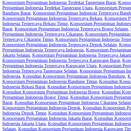
Konsorsium Penjaminan Indonesia Terdekat Tangerang Barat
,
Konsor
Penjaminan Indonesia Terdekat Tangerang Utara
,
Konsorsium Penjam
Bandung Barat
,
Konsorsium Penjaminan Indonesia Terpercaya Bandu
Konsorsium Penjaminan Indonesia Terpercaya Bekasi
,
Konsorsium Pe
Indonesia Terpercaya Bekasi Timur
,
Konsorsium Penjaminan Indonesi
Barat
,
Konsorsium Penjaminan Indonesia Terpercaya Bogor Selatan
,
Penjaminan Indonesia Terpercaya Cikarang
,
Konsorsium Penjaminan 
Terpercaya Cikarang Timur
,
Konsorsium Penjaminan Indonesia Terpe
Konsorsium Penjaminan Indonesia Terpercaya Depok Selatan
,
Konso
Penjaminan Indonesia Terpercaya Indonesia
,
Konsorsium Penjaminan 
Jakarta Selatan
,
Konsorsium Penjaminan Indonesia Terpercaya Jakart
Konsorsium Penjaminan Indonesia Terpercaya Karawang Barat
,
Kons
Penjaminan Indonesia Terpercaya Karawang Utara
,
Konsorsium Penj
Indonesia Terpercaya Tangerang Selatan
,
Konsorsium Penjaminan Ind
Indonesia
,
Konsultan Konsorsium Penjaminan Indonesia Bandung
,
K
Konsorsium Penjaminan Indonesia Bandung Timur
,
Konsultan Konso
Indonesia Bekasi Barat
,
Konsultan Konsorsium Penjaminan Indonesia
Konsultan Konsorsium Penjaminan Indonesia Bogor
,
Konsultan Kons
Penjaminan Indonesia Bogor Timur
,
Konsultan Konsorsium Penjamin
Barat
,
Konsultan Konsorsium Penjaminan Indonesia Cikarang Selata
Konsorsium Penjaminan Indonesia Depok
,
Konsultan Konsorsium Pe
Indonesia Depok Timur
,
Konsultan Konsorsium Penjaminan Indones
Konsorsium Penjaminan Indonesia Jakarta Barat
,
Konsultan Konsorsi
Indonesia Jakarta Utara
,
Konsultan Konsorsium Penjaminan Indones
Selatan
,
Konsultan Konsorsium Penjaminan Indonesia Karawang Tim