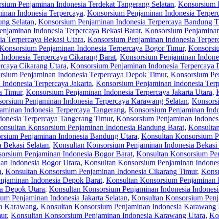
sium Penjaminan Indonesia Terdekat Tangerang Selatan
,
Konsorsium P
inan Indonesia Terpercaya
,
Konsorsium Penjaminan Indonesia Terpe
ng Selatan
,
Konsorsium Penjaminan Indonesia Terpercaya Bandung T
njaminan Indonesia Terpercaya Bekasi Barat
,
Konsorsium Penjaminan 
a Terpercaya Bekasi Utara
,
Konsorsium Penjaminan Indonesia Terper
Konsorsium Penjaminan Indonesia Terpercaya Bogor Timur
,
Konsorsiu
Indonesia Terpercaya Cikarang Barat
,
Konsorsium Penjaminan Indones
rcaya Cikarang Utara
,
Konsorsium Penjaminan Indonesia Terpercaya
rsium Penjaminan Indonesia Terpercaya Depok Timur
,
Konsorsium Pen
Indonesia Terpercaya Jakarta
,
Konsorsium Penjaminan Indonesia Terpe
a Timur
,
Konsorsium Penjaminan Indonesia Terpercaya Jakarta Utara
,
orsium Penjaminan Indonesia Terpercaya Karawang Selatan
,
Konsors
aminan Indonesia Terpercaya Tangerang
,
Konsorsium Penjaminan Indo
onesia Terpercaya Tangerang Timur
,
Konsorsium Penjaminan Indonesi
onsultan Konsorsium Penjaminan Indonesia Bandung Barat
,
Konsulta
rsium Penjaminan Indonesia Bandung Utara
,
Konsultan Konsorsium P
 Bekasi Selatan
,
Konsultan Konsorsium Penjaminan Indonesia Bekasi
orsium Penjaminan Indonesia Bogor Barat
,
Konsultan Konsorsium Pen
an Indonesia Bogor Utara
,
Konsultan Konsorsium Penjaminan Indones
n
,
Konsultan Konsorsium Penjaminan Indonesia Cikarang Timur
,
Konsu
njaminan Indonesia Depok Barat
,
Konsultan Konsorsium Penjaminan 
ia Depok Utara
,
Konsultan Konsorsium Penjaminan Indonesia Indonesi
um Penjaminan Indonesia Jakarta Selatan
,
Konsultan Konsorsium Penja
ia Karawang
,
Konsultan Konsorsium Penjaminan Indonesia Karawang 
ur
,
Konsultan Konsorsium Penjaminan Indonesia Karawang Utara
,
Ko