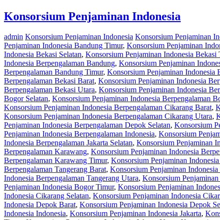
Konsorsium Penjaminan Indonesia
admin
Konsorsium Penjaminan Indonesia
Konsorsium Penjaminan I
Penjaminan Indonesia Bandung Timur
,
Konsorsium Penjaminan Indo
Indonesia Bekasi Selatan
,
Konsorsium Penjaminan Indonesia Bekasi 
Indonesia Berpengalaman Bandung
,
Konsorsium Penjaminan Indone
Berpengalaman Bandung Timur
,
Konsorsium Penjaminan Indonesia 
Berpengalaman Bekasi Barat
,
Konsorsium Penjaminan Indonesia Ber
Berpengalaman Bekasi Utara
,
Konsorsium Penjaminan Indonesia Be
Bogor Selatan
,
Konsorsium Penjaminan Indonesia Berpengalaman B
Konsorsium Penjaminan Indonesia Berpengalaman Cikarang Barat
,
K
Konsorsium Penjaminan Indonesia Berpengalaman Cikarang Utara
,
K
Penjaminan Indonesia Berpengalaman Depok Selatan
,
Konsorsium P
Penjaminan Indonesia Berpengalaman Indonesia
,
Konsorsium Penjam
Indonesia Berpengalaman Jakarta Selatan
,
Konsorsium Penjaminan In
Berpengalaman Karawang
,
Konsorsium Penjaminan Indonesia Berp
Berpengalaman Karawang Timur
,
Konsorsium Penjaminan Indonesi
Berpengalaman Tangerang Barat
,
Konsorsium Penjaminan Indonesia
Indonesia Berpengalaman Tangerang Utara
,
Konsorsium Penjaminan 
Penjaminan Indonesia Bogor Timur
,
Konsorsium Penjaminan Indones
Indonesia Cikarang Selatan
,
Konsorsium Penjaminan Indonesia Cika
Indonesia Depok Barat
,
Konsorsium Penjaminan Indonesia Depok Se
Indonesia Indonesia
,
Konsorsium Penjaminan Indonesia Jakarta
,
Kons