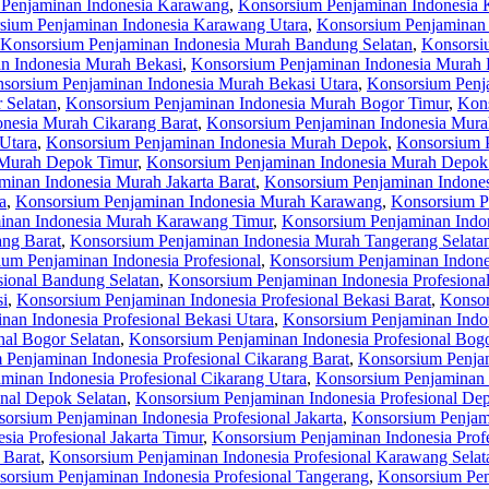
Penjaminan Indonesia Karawang
,
Konsorsium Penjaminan Indonesia 
sium Penjaminan Indonesia Karawang Utara
,
Konsorsium Penjaminan
Konsorsium Penjaminan Indonesia Murah Bandung Selatan
,
Konsorsi
n Indonesia Murah Bekasi
,
Konsorsium Penjaminan Indonesia Murah 
sorsium Penjaminan Indonesia Murah Bekasi Utara
,
Konsorsium Penj
 Selatan
,
Konsorsium Penjaminan Indonesia Murah Bogor Timur
,
Kons
nesia Murah Cikarang Barat
,
Konsorsium Penjaminan Indonesia Murah
Utara
,
Konsorsium Penjaminan Indonesia Murah Depok
,
Konsorsium 
 Murah Depok Timur
,
Konsorsium Penjaminan Indonesia Murah Depok
inan Indonesia Murah Jakarta Barat
,
Konsorsium Penjaminan Indones
a
,
Konsorsium Penjaminan Indonesia Murah Karawang
,
Konsorsium P
inan Indonesia Murah Karawang Timur
,
Konsorsium Penjaminan Indo
ng Barat
,
Konsorsium Penjaminan Indonesia Murah Tangerang Selata
um Penjaminan Indonesia Profesional
,
Konsorsium Penjaminan Indone
sional Bandung Selatan
,
Konsorsium Penjaminan Indonesia Profesiona
si
,
Konsorsium Penjaminan Indonesia Profesional Bekasi Barat
,
Konsor
an Indonesia Profesional Bekasi Utara
,
Konsorsium Penjaminan Indon
nal Bogor Selatan
,
Konsorsium Penjaminan Indonesia Profesional Bog
Penjaminan Indonesia Profesional Cikarang Barat
,
Konsorsium Penjam
minan Indonesia Profesional Cikarang Utara
,
Konsorsium Penjaminan 
nal Depok Selatan
,
Konsorsium Penjaminan Indonesia Profesional De
orsium Penjaminan Indonesia Profesional Jakarta
,
Konsorsium Penjami
ia Profesional Jakarta Timur
,
Konsorsium Penjaminan Indonesia Profe
 Barat
,
Konsorsium Penjaminan Indonesia Profesional Karawang Selat
orsium Penjaminan Indonesia Profesional Tangerang
,
Konsorsium Pen