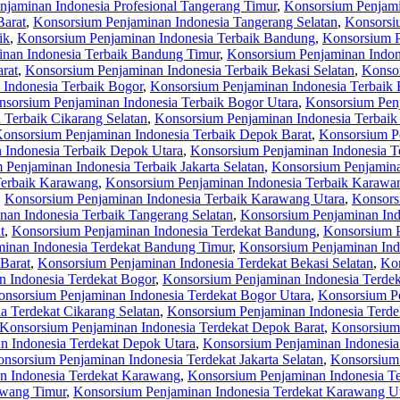
jaminan Indonesia Profesional Tangerang Timur
,
Konsorsium Penjami
Barat
,
Konsorsium Penjaminan Indonesia Tangerang Selatan
,
Konsorsi
ik
,
Konsorsium Penjaminan Indonesia Terbaik Bandung
,
Konsorsium P
nan Indonesia Terbaik Bandung Timur
,
Konsorsium Penjaminan Indon
rat
,
Konsorsium Penjaminan Indonesia Terbaik Bekasi Selatan
,
Konsor
Indonesia Terbaik Bogor
,
Konsorsium Penjaminan Indonesia Terbaik 
sorsium Penjaminan Indonesia Terbaik Bogor Utara
,
Konsorsium Penj
 Terbaik Cikarang Selatan
,
Konsorsium Penjaminan Indonesia Terbaik
onsorsium Penjaminan Indonesia Terbaik Depok Barat
,
Konsorsium Pe
 Indonesia Terbaik Depok Utara
,
Konsorsium Penjaminan Indonesia Te
Penjaminan Indonesia Terbaik Jakarta Selatan
,
Konsorsium Penjaminan
Terbaik Karawang
,
Konsorsium Penjaminan Indonesia Terbaik Karawa
,
Konsorsium Penjaminan Indonesia Terbaik Karawang Utara
,
Konsors
an Indonesia Terbaik Tangerang Selatan
,
Konsorsium Penjaminan Ind
t
,
Konsorsium Penjaminan Indonesia Terdekat Bandung
,
Konsorsium P
inan Indonesia Terdekat Bandung Timur
,
Konsorsium Penjaminan Ind
Barat
,
Konsorsium Penjaminan Indonesia Terdekat Bekasi Selatan
,
Kon
 Indonesia Terdekat Bogor
,
Konsorsium Penjaminan Indonesia Terdek
nsorsium Penjaminan Indonesia Terdekat Bogor Utara
,
Konsorsium Pe
a Terdekat Cikarang Selatan
,
Konsorsium Penjaminan Indonesia Terde
Konsorsium Penjaminan Indonesia Terdekat Depok Barat
,
Konsorsium 
n Indonesia Terdekat Depok Utara
,
Konsorsium Penjaminan Indonesia 
nsorsium Penjaminan Indonesia Terdekat Jakarta Selatan
,
Konsorsium 
n Indonesia Terdekat Karawang
,
Konsorsium Penjaminan Indonesia T
awang Timur
,
Konsorsium Penjaminan Indonesia Terdekat Karawang U