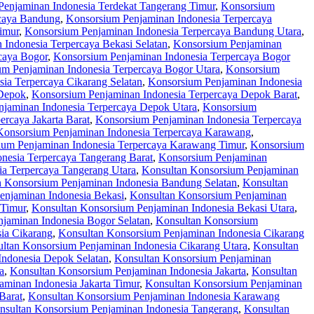
enjaminan Indonesia Terdekat Tangerang Timur
,
Konsorsium
rcaya Bandung
,
Konsorsium Penjaminan Indonesia Terpercaya
imur
,
Konsorsium Penjaminan Indonesia Terpercaya Bandung Utara
,
Indonesia Terpercaya Bekasi Selatan
,
Konsorsium Penjaminan
caya Bogor
,
Konsorsium Penjaminan Indonesia Terpercaya Bogor
m Penjaminan Indonesia Terpercaya Bogor Utara
,
Konsorsium
ia Terpercaya Cikarang Selatan
,
Konsorsium Penjaminan Indonesia
 Depok
,
Konsorsium Penjaminan Indonesia Terpercaya Depok Barat
,
jaminan Indonesia Terpercaya Depok Utara
,
Konsorsium
rcaya Jakarta Barat
,
Konsorsium Penjaminan Indonesia Terpercaya
Konsorsium Penjaminan Indonesia Terpercaya Karawang
,
ium Penjaminan Indonesia Terpercaya Karawang Timur
,
Konsorsium
nesia Terpercaya Tangerang Barat
,
Konsorsium Penjaminan
a Terpercaya Tangerang Utara
,
Konsultan Konsorsium Penjaminan
n Konsorsium Penjaminan Indonesia Bandung Selatan
,
Konsultan
enjaminan Indonesia Bekasi
,
Konsultan Konsorsium Penjaminan
 Timur
,
Konsultan Konsorsium Penjaminan Indonesia Bekasi Utara
,
jaminan Indonesia Bogor Selatan
,
Konsultan Konsorsium
ia Cikarang
,
Konsultan Konsorsium Penjaminan Indonesia Cikarang
ltan Konsorsium Penjaminan Indonesia Cikarang Utara
,
Konsultan
Indonesia Depok Selatan
,
Konsultan Konsorsium Penjaminan
a
,
Konsultan Konsorsium Penjaminan Indonesia Jakarta
,
Konsultan
minan Indonesia Jakarta Timur
,
Konsultan Konsorsium Penjaminan
Barat
,
Konsultan Konsorsium Penjaminan Indonesia Karawang
nsultan Konsorsium Penjaminan Indonesia Tangerang
,
Konsultan