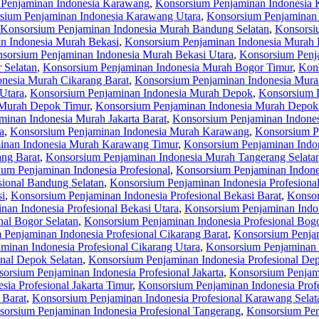
Penjaminan Indonesia Karawang
,
Konsorsium Penjaminan Indonesia 
sium Penjaminan Indonesia Karawang Utara
,
Konsorsium Penjaminan
Konsorsium Penjaminan Indonesia Murah Bandung Selatan
,
Konsorsi
n Indonesia Murah Bekasi
,
Konsorsium Penjaminan Indonesia Murah 
sorsium Penjaminan Indonesia Murah Bekasi Utara
,
Konsorsium Penj
 Selatan
,
Konsorsium Penjaminan Indonesia Murah Bogor Timur
,
Kons
nesia Murah Cikarang Barat
,
Konsorsium Penjaminan Indonesia Murah
Utara
,
Konsorsium Penjaminan Indonesia Murah Depok
,
Konsorsium 
 Murah Depok Timur
,
Konsorsium Penjaminan Indonesia Murah Depok
inan Indonesia Murah Jakarta Barat
,
Konsorsium Penjaminan Indones
a
,
Konsorsium Penjaminan Indonesia Murah Karawang
,
Konsorsium P
inan Indonesia Murah Karawang Timur
,
Konsorsium Penjaminan Indo
ng Barat
,
Konsorsium Penjaminan Indonesia Murah Tangerang Selata
um Penjaminan Indonesia Profesional
,
Konsorsium Penjaminan Indone
sional Bandung Selatan
,
Konsorsium Penjaminan Indonesia Profesiona
si
,
Konsorsium Penjaminan Indonesia Profesional Bekasi Barat
,
Konsor
an Indonesia Profesional Bekasi Utara
,
Konsorsium Penjaminan Indon
nal Bogor Selatan
,
Konsorsium Penjaminan Indonesia Profesional Bog
Penjaminan Indonesia Profesional Cikarang Barat
,
Konsorsium Penjam
minan Indonesia Profesional Cikarang Utara
,
Konsorsium Penjaminan 
nal Depok Selatan
,
Konsorsium Penjaminan Indonesia Profesional De
orsium Penjaminan Indonesia Profesional Jakarta
,
Konsorsium Penjami
ia Profesional Jakarta Timur
,
Konsorsium Penjaminan Indonesia Profe
 Barat
,
Konsorsium Penjaminan Indonesia Profesional Karawang Selat
orsium Penjaminan Indonesia Profesional Tangerang
,
Konsorsium Pen