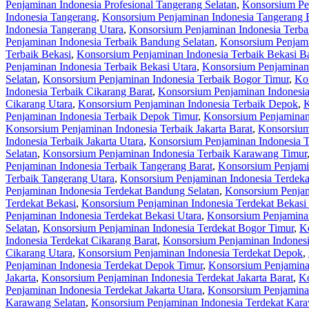
Penjaminan Indonesia Profesional Tangerang Selatan
,
Konsorsium Pen
Indonesia Tangerang
,
Konsorsium Penjaminan Indonesia Tangerang 
Indonesia Tangerang Utara
,
Konsorsium Penjaminan Indonesia Terba
Penjaminan Indonesia Terbaik Bandung Selatan
,
Konsorsium Penjami
Terbaik Bekasi
,
Konsorsium Penjaminan Indonesia Terbaik Bekasi Ba
Penjaminan Indonesia Terbaik Bekasi Utara
,
Konsorsium Penjaminan 
Selatan
,
Konsorsium Penjaminan Indonesia Terbaik Bogor Timur
,
Kon
Indonesia Terbaik Cikarang Barat
,
Konsorsium Penjaminan Indonesia
Cikarang Utara
,
Konsorsium Penjaminan Indonesia Terbaik Depok
,
K
Penjaminan Indonesia Terbaik Depok Timur
,
Konsorsium Penjaminan
Konsorsium Penjaminan Indonesia Terbaik Jakarta Barat
,
Konsorsium 
Indonesia Terbaik Jakarta Utara
,
Konsorsium Penjaminan Indonesia 
Selatan
,
Konsorsium Penjaminan Indonesia Terbaik Karawang Timur
Penjaminan Indonesia Terbaik Tangerang Barat
,
Konsorsium Penjamin
Terbaik Tangerang Utara
,
Konsorsium Penjaminan Indonesia Terdeka
Penjaminan Indonesia Terdekat Bandung Selatan
,
Konsorsium Penjam
Terdekat Bekasi
,
Konsorsium Penjaminan Indonesia Terdekat Bekasi 
Penjaminan Indonesia Terdekat Bekasi Utara
,
Konsorsium Penjaminan
Selatan
,
Konsorsium Penjaminan Indonesia Terdekat Bogor Timur
,
Ko
Indonesia Terdekat Cikarang Barat
,
Konsorsium Penjaminan Indonesi
Cikarang Utara
,
Konsorsium Penjaminan Indonesia Terdekat Depok
,
Penjaminan Indonesia Terdekat Depok Timur
,
Konsorsium Penjamina
Jakarta
,
Konsorsium Penjaminan Indonesia Terdekat Jakarta Barat
,
Ko
Penjaminan Indonesia Terdekat Jakarta Utara
,
Konsorsium Penjamina
Karawang Selatan
,
Konsorsium Penjaminan Indonesia Terdekat Kar