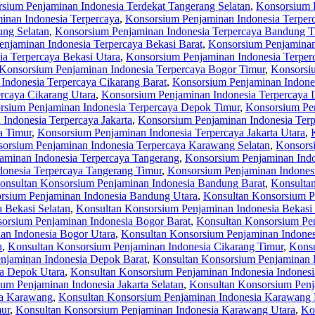
sium Penjaminan Indonesia Terdekat Tangerang Selatan
,
Konsorsium P
inan Indonesia Terpercaya
,
Konsorsium Penjaminan Indonesia Terpe
ng Selatan
,
Konsorsium Penjaminan Indonesia Terpercaya Bandung T
njaminan Indonesia Terpercaya Bekasi Barat
,
Konsorsium Penjaminan 
a Terpercaya Bekasi Utara
,
Konsorsium Penjaminan Indonesia Terper
Konsorsium Penjaminan Indonesia Terpercaya Bogor Timur
,
Konsorsiu
Indonesia Terpercaya Cikarang Barat
,
Konsorsium Penjaminan Indones
rcaya Cikarang Utara
,
Konsorsium Penjaminan Indonesia Terpercaya
rsium Penjaminan Indonesia Terpercaya Depok Timur
,
Konsorsium Pen
Indonesia Terpercaya Jakarta
,
Konsorsium Penjaminan Indonesia Terpe
a Timur
,
Konsorsium Penjaminan Indonesia Terpercaya Jakarta Utara
,
orsium Penjaminan Indonesia Terpercaya Karawang Selatan
,
Konsors
aminan Indonesia Terpercaya Tangerang
,
Konsorsium Penjaminan Indo
onesia Terpercaya Tangerang Timur
,
Konsorsium Penjaminan Indonesi
onsultan Konsorsium Penjaminan Indonesia Bandung Barat
,
Konsulta
rsium Penjaminan Indonesia Bandung Utara
,
Konsultan Konsorsium P
 Bekasi Selatan
,
Konsultan Konsorsium Penjaminan Indonesia Bekasi
orsium Penjaminan Indonesia Bogor Barat
,
Konsultan Konsorsium Pen
an Indonesia Bogor Utara
,
Konsultan Konsorsium Penjaminan Indones
n
,
Konsultan Konsorsium Penjaminan Indonesia Cikarang Timur
,
Konsu
njaminan Indonesia Depok Barat
,
Konsultan Konsorsium Penjaminan 
ia Depok Utara
,
Konsultan Konsorsium Penjaminan Indonesia Indonesi
um Penjaminan Indonesia Jakarta Selatan
,
Konsultan Konsorsium Penja
ia Karawang
,
Konsultan Konsorsium Penjaminan Indonesia Karawang 
ur
,
Konsultan Konsorsium Penjaminan Indonesia Karawang Utara
,
Ko