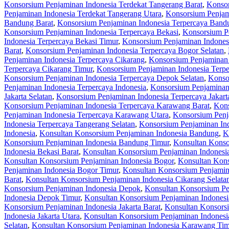
Konsorsium Penjaminan Indonesia Terdekat Tangerang Barat
,
Konsor
Penjaminan Indonesia Terdekat Tangerang Utara
,
Konsorsium Penjam
Bandung Barat
,
Konsorsium Penjaminan Indonesia Terpercaya Bandu
Konsorsium Penjaminan Indonesia Terpercaya Bekasi
,
Konsorsium Pe
Indonesia Terpercaya Bekasi Timur
,
Konsorsium Penjaminan Indonesi
Barat
,
Konsorsium Penjaminan Indonesia Terpercaya Bogor Selatan
,
Penjaminan Indonesia Terpercaya Cikarang
,
Konsorsium Penjaminan 
Terpercaya Cikarang Timur
,
Konsorsium Penjaminan Indonesia Terpe
Konsorsium Penjaminan Indonesia Terpercaya Depok Selatan
,
Konso
Penjaminan Indonesia Terpercaya Indonesia
,
Konsorsium Penjaminan 
Jakarta Selatan
,
Konsorsium Penjaminan Indonesia Terpercaya Jakart
Konsorsium Penjaminan Indonesia Terpercaya Karawang Barat
,
Kons
Penjaminan Indonesia Terpercaya Karawang Utara
,
Konsorsium Penj
Indonesia Terpercaya Tangerang Selatan
,
Konsorsium Penjaminan Ind
Indonesia
,
Konsultan Konsorsium Penjaminan Indonesia Bandung
,
K
Konsorsium Penjaminan Indonesia Bandung Timur
,
Konsultan Konso
Indonesia Bekasi Barat
,
Konsultan Konsorsium Penjaminan Indonesia
Konsultan Konsorsium Penjaminan Indonesia Bogor
,
Konsultan Kons
Penjaminan Indonesia Bogor Timur
,
Konsultan Konsorsium Penjamin
Barat
,
Konsultan Konsorsium Penjaminan Indonesia Cikarang Selata
Konsorsium Penjaminan Indonesia Depok
,
Konsultan Konsorsium Pe
Indonesia Depok Timur
,
Konsultan Konsorsium Penjaminan Indones
Konsorsium Penjaminan Indonesia Jakarta Barat
,
Konsultan Konsorsi
Indonesia Jakarta Utara
,
Konsultan Konsorsium Penjaminan Indones
Selatan
,
Konsultan Konsorsium Penjaminan Indonesia Karawang Tim