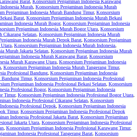
Karawang Barat
,
Konsorsium Penjaminan Indonesia Karawang
 Indonesia Murah
,
Konsorsium Penjaminan Indonesia Murah
um Penjaminan Indonesia Murah Bandung Timur
,
Konsorsium
Bekasi Barat
,
Konsorsium Penjaminan Indonesia Murah Bekasi
aminan Indonesia Murah Bogor
,
Konsorsium Penjaminan Indonesia
orsium Penjaminan Indonesia Murah Bogor Utara
,
Konsorsium
 Cikarang Selatan
,
Konsorsium Penjaminan Indonesia Murah
Penjaminan Indonesia Murah Depok Barat
,
Konsorsium Penjaminan
 Utara
,
Konsorsium Penjaminan Indonesia Murah Indonesia
,
ia Murah Jakarta Selatan
,
Konsorsium Penjaminan Indonesia Murah
enjaminan Indonesia Murah Karawang Barat
,
Konsorsium
nesia Murah Karawang Utara
,
Konsorsium Penjaminan Indonesia
n
,
Konsorsium Penjaminan Indonesia Murah Tangerang Timur
,
sia Profesional Bandung
,
Konsorsium Penjaminan Indonesia
l Bandung Timur
,
Konsorsium Penjaminan Indonesia Profesional
sium Penjaminan Indonesia Profesional Bekasi Selatan
,
Konsorsium
esia Profesional Bogor
,
Konsorsium Penjaminan Indonesia
or Timur
,
Konsorsium Penjaminan Indonesia Profesional Bogor Utara
,
inan Indonesia Profesional Cikarang Selatan
,
Konsorsium
Indonesia Profesional Depok
,
Konsorsium Penjaminan Indonesia
pok Timur
,
Konsorsium Penjaminan Indonesia Profesional Depok
nan Indonesia Profesional Jakarta Barat
,
Konsorsium Penjaminan
sional Jakarta Utara
,
Konsorsium Penjaminan Indonesia Profesional
an
,
Konsorsium Penjaminan Indonesia Profesional Karawang Timur
,
jaminan Indonesia Profesional Tangerang Barat
,
Konsorsium