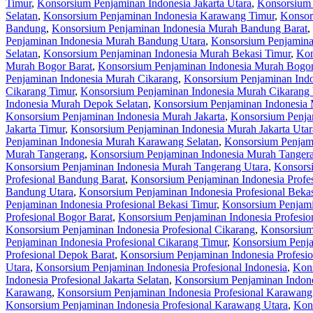
Timur
,
Konsorsium Penjaminan Indonesia Jakarta Utara
,
Konsorsium 
Selatan
,
Konsorsium Penjaminan Indonesia Karawang Timur
,
Konsor
Bandung
,
Konsorsium Penjaminan Indonesia Murah Bandung Barat
,
Penjaminan Indonesia Murah Bandung Utara
,
Konsorsium Penjamina
Selatan
,
Konsorsium Penjaminan Indonesia Murah Bekasi Timur
,
Kon
Murah Bogor Barat
,
Konsorsium Penjaminan Indonesia Murah Bogor
Penjaminan Indonesia Murah Cikarang
,
Konsorsium Penjaminan Indo
Cikarang Timur
,
Konsorsium Penjaminan Indonesia Murah Cikarang 
Indonesia Murah Depok Selatan
,
Konsorsium Penjaminan Indonesia
Konsorsium Penjaminan Indonesia Murah Jakarta
,
Konsorsium Penjam
Jakarta Timur
,
Konsorsium Penjaminan Indonesia Murah Jakarta Utar
Penjaminan Indonesia Murah Karawang Selatan
,
Konsorsium Penjam
Murah Tangerang
,
Konsorsium Penjaminan Indonesia Murah Tangera
Konsorsium Penjaminan Indonesia Murah Tangerang Utara
,
Konsorsi
Profesional Bandung Barat
,
Konsorsium Penjaminan Indonesia Profe
Bandung Utara
,
Konsorsium Penjaminan Indonesia Profesional Beka
Penjaminan Indonesia Profesional Bekasi Timur
,
Konsorsium Penjamin
Profesional Bogor Barat
,
Konsorsium Penjaminan Indonesia Profesio
Konsorsium Penjaminan Indonesia Profesional Cikarang
,
Konsorsium 
Penjaminan Indonesia Profesional Cikarang Timur
,
Konsorsium Penja
Profesional Depok Barat
,
Konsorsium Penjaminan Indonesia Profesio
Utara
,
Konsorsium Penjaminan Indonesia Profesional Indonesia
,
Kons
Indonesia Profesional Jakarta Selatan
,
Konsorsium Penjaminan Indones
Karawang
,
Konsorsium Penjaminan Indonesia Profesional Karawang
Konsorsium Penjaminan Indonesia Profesional Karawang Utara
,
Kons