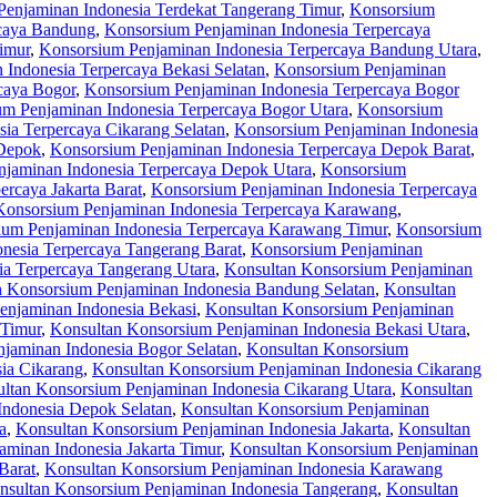
enjaminan Indonesia Terdekat Tangerang Timur
,
Konsorsium
rcaya Bandung
,
Konsorsium Penjaminan Indonesia Terpercaya
imur
,
Konsorsium Penjaminan Indonesia Terpercaya Bandung Utara
,
Indonesia Terpercaya Bekasi Selatan
,
Konsorsium Penjaminan
caya Bogor
,
Konsorsium Penjaminan Indonesia Terpercaya Bogor
m Penjaminan Indonesia Terpercaya Bogor Utara
,
Konsorsium
ia Terpercaya Cikarang Selatan
,
Konsorsium Penjaminan Indonesia
 Depok
,
Konsorsium Penjaminan Indonesia Terpercaya Depok Barat
,
jaminan Indonesia Terpercaya Depok Utara
,
Konsorsium
rcaya Jakarta Barat
,
Konsorsium Penjaminan Indonesia Terpercaya
Konsorsium Penjaminan Indonesia Terpercaya Karawang
,
ium Penjaminan Indonesia Terpercaya Karawang Timur
,
Konsorsium
nesia Terpercaya Tangerang Barat
,
Konsorsium Penjaminan
a Terpercaya Tangerang Utara
,
Konsultan Konsorsium Penjaminan
n Konsorsium Penjaminan Indonesia Bandung Selatan
,
Konsultan
enjaminan Indonesia Bekasi
,
Konsultan Konsorsium Penjaminan
 Timur
,
Konsultan Konsorsium Penjaminan Indonesia Bekasi Utara
,
jaminan Indonesia Bogor Selatan
,
Konsultan Konsorsium
ia Cikarang
,
Konsultan Konsorsium Penjaminan Indonesia Cikarang
ltan Konsorsium Penjaminan Indonesia Cikarang Utara
,
Konsultan
Indonesia Depok Selatan
,
Konsultan Konsorsium Penjaminan
a
,
Konsultan Konsorsium Penjaminan Indonesia Jakarta
,
Konsultan
minan Indonesia Jakarta Timur
,
Konsultan Konsorsium Penjaminan
Barat
,
Konsultan Konsorsium Penjaminan Indonesia Karawang
nsultan Konsorsium Penjaminan Indonesia Tangerang
,
Konsultan