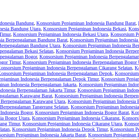
ndonesia Bandung
,
Konsorsium Penjaminan Indonesia Bandung Barat
,
nesia Bandung Utara
,
Konsorsium Penjaminan Indonesia Bekasi
,
Kons
Timur
,
Konsorsium Penjaminan Indonesia Bekasi Utara
,
Konsorsium P
sia Berpengalaman Bandung Barat
,
Konsorsium Penjaminan Indonesia
Berpengalaman Bandung Utara
,
Konsorsium Penjaminan Indonesia Be
pengalaman Bekasi Selatan
,
Konsorsium Penjaminan Indonesia Berpe
rpengalaman Bogor
,
Konsorsium Penjaminan Indonesia Berpengalaman
ogor Timur
,
Konsorsium Penjaminan Indonesia Berpengalaman Bogor 
onsorsium Penjaminan Indonesia Berpengalaman Cikarang Selatan
,
K
onsorsium Penjaminan Indonesia Berpengalaman Depok
,
Konsorsium
enjaminan Indonesia Berpengalaman Depok Timur
,
Konsorsium Penjam
inan Indonesia Berpengalaman Jakarta
,
Konsorsium Penjaminan Indon
donesia Berpengalaman Jakarta Timur
,
Konsorsium Penjaminan Indone
engalaman Karawang Barat
,
Konsorsium Penjaminan Indonesia Berpen
a Berpengalaman Karawang Utara
,
Konsorsium Penjaminan Indonesia 
 Berpengalaman Tangerang Selatan
,
Konsorsium Penjaminan Indonesi
Indonesia Bogor
,
Konsorsium Penjaminan Indonesia Bogor Barat
,
Kon
ia Bogor Utara
,
Konsorsium Penjaminan Indonesia Cikarang
,
Konsors
rang Timur
,
Konsorsium Penjaminan Indonesia Cikarang Utara
,
Konsor
latan
,
Konsorsium Penjaminan Indonesia Depok Timur
,
Konsorsium Pe
orsium Penjaminan Indonesia Jakarta Barat
,
Konsorsium Penjaminan In