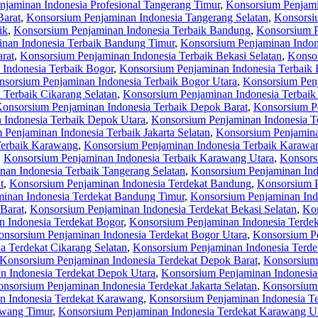
jaminan Indonesia Profesional Tangerang Timur
,
Konsorsium Penjami
Barat
,
Konsorsium Penjaminan Indonesia Tangerang Selatan
,
Konsorsi
ik
,
Konsorsium Penjaminan Indonesia Terbaik Bandung
,
Konsorsium P
nan Indonesia Terbaik Bandung Timur
,
Konsorsium Penjaminan Indon
rat
,
Konsorsium Penjaminan Indonesia Terbaik Bekasi Selatan
,
Konsor
Indonesia Terbaik Bogor
,
Konsorsium Penjaminan Indonesia Terbaik 
sorsium Penjaminan Indonesia Terbaik Bogor Utara
,
Konsorsium Penj
 Terbaik Cikarang Selatan
,
Konsorsium Penjaminan Indonesia Terbaik
onsorsium Penjaminan Indonesia Terbaik Depok Barat
,
Konsorsium Pe
 Indonesia Terbaik Depok Utara
,
Konsorsium Penjaminan Indonesia Te
Penjaminan Indonesia Terbaik Jakarta Selatan
,
Konsorsium Penjaminan
Terbaik Karawang
,
Konsorsium Penjaminan Indonesia Terbaik Karawa
,
Konsorsium Penjaminan Indonesia Terbaik Karawang Utara
,
Konsors
an Indonesia Terbaik Tangerang Selatan
,
Konsorsium Penjaminan Ind
t
,
Konsorsium Penjaminan Indonesia Terdekat Bandung
,
Konsorsium P
inan Indonesia Terdekat Bandung Timur
,
Konsorsium Penjaminan Ind
Barat
,
Konsorsium Penjaminan Indonesia Terdekat Bekasi Selatan
,
Kon
 Indonesia Terdekat Bogor
,
Konsorsium Penjaminan Indonesia Terdek
nsorsium Penjaminan Indonesia Terdekat Bogor Utara
,
Konsorsium Pe
a Terdekat Cikarang Selatan
,
Konsorsium Penjaminan Indonesia Terde
Konsorsium Penjaminan Indonesia Terdekat Depok Barat
,
Konsorsium 
n Indonesia Terdekat Depok Utara
,
Konsorsium Penjaminan Indonesia 
nsorsium Penjaminan Indonesia Terdekat Jakarta Selatan
,
Konsorsium 
n Indonesia Terdekat Karawang
,
Konsorsium Penjaminan Indonesia T
awang Timur
,
Konsorsium Penjaminan Indonesia Terdekat Karawang U