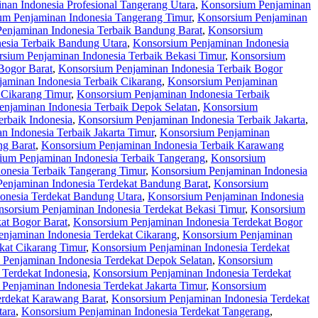
nan Indonesia Profesional Tangerang Utara
,
Konsorsium Penjaminan
um Penjaminan Indonesia Tangerang Timur
,
Konsorsium Penjaminan
enjaminan Indonesia Terbaik Bandung Barat
,
Konsorsium
esia Terbaik Bandung Utara
,
Konsorsium Penjaminan Indonesia
sium Penjaminan Indonesia Terbaik Bekasi Timur
,
Konsorsium
Bogor Barat
,
Konsorsium Penjaminan Indonesia Terbaik Bogor
aminan Indonesia Terbaik Cikarang
,
Konsorsium Penjaminan
 Cikarang Timur
,
Konsorsium Penjaminan Indonesia Terbaik
njaminan Indonesia Terbaik Depok Selatan
,
Konsorsium
rbaik Indonesia
,
Konsorsium Penjaminan Indonesia Terbaik Jakarta
,
 Indonesia Terbaik Jakarta Timur
,
Konsorsium Penjaminan
ng Barat
,
Konsorsium Penjaminan Indonesia Terbaik Karawang
ium Penjaminan Indonesia Terbaik Tangerang
,
Konsorsium
onesia Terbaik Tangerang Timur
,
Konsorsium Penjaminan Indonesia
enjaminan Indonesia Terdekat Bandung Barat
,
Konsorsium
onesia Terdekat Bandung Utara
,
Konsorsium Penjaminan Indonesia
sorsium Penjaminan Indonesia Terdekat Bekasi Timur
,
Konsorsium
at Bogor Barat
,
Konsorsium Penjaminan Indonesia Terdekat Bogor
njaminan Indonesia Terdekat Cikarang
,
Konsorsium Penjaminan
kat Cikarang Timur
,
Konsorsium Penjaminan Indonesia Terdekat
Penjaminan Indonesia Terdekat Depok Selatan
,
Konsorsium
Terdekat Indonesia
,
Konsorsium Penjaminan Indonesia Terdekat
Penjaminan Indonesia Terdekat Jakarta Timur
,
Konsorsium
erdekat Karawang Barat
,
Konsorsium Penjaminan Indonesia Terdekat
tara
,
Konsorsium Penjaminan Indonesia Terdekat Tangerang
,