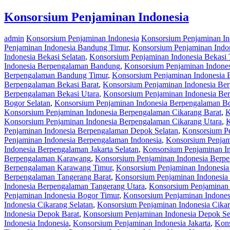
Konsorsium Penjaminan Indonesia
admin
Konsorsium Penjaminan Indonesia
Konsorsium Penjaminan I
Penjaminan Indonesia Bandung Timur
,
Konsorsium Penjaminan Indo
Indonesia Bekasi Selatan
,
Konsorsium Penjaminan Indonesia Bekasi 
Indonesia Berpengalaman Bandung
,
Konsorsium Penjaminan Indone
Berpengalaman Bandung Timur
,
Konsorsium Penjaminan Indonesia 
Berpengalaman Bekasi Barat
,
Konsorsium Penjaminan Indonesia Ber
Berpengalaman Bekasi Utara
,
Konsorsium Penjaminan Indonesia Be
Bogor Selatan
,
Konsorsium Penjaminan Indonesia Berpengalaman B
Konsorsium Penjaminan Indonesia Berpengalaman Cikarang Barat
,
K
Konsorsium Penjaminan Indonesia Berpengalaman Cikarang Utara
,
K
Penjaminan Indonesia Berpengalaman Depok Selatan
,
Konsorsium P
Penjaminan Indonesia Berpengalaman Indonesia
,
Konsorsium Penjam
Indonesia Berpengalaman Jakarta Selatan
,
Konsorsium Penjaminan In
Berpengalaman Karawang
,
Konsorsium Penjaminan Indonesia Berp
Berpengalaman Karawang Timur
,
Konsorsium Penjaminan Indonesi
Berpengalaman Tangerang Barat
,
Konsorsium Penjaminan Indonesia
Indonesia Berpengalaman Tangerang Utara
,
Konsorsium Penjaminan 
Penjaminan Indonesia Bogor Timur
,
Konsorsium Penjaminan Indones
Indonesia Cikarang Selatan
,
Konsorsium Penjaminan Indonesia Cika
Indonesia Depok Barat
,
Konsorsium Penjaminan Indonesia Depok Se
Indonesia Indonesia
,
Konsorsium Penjaminan Indonesia Jakarta
,
Kons