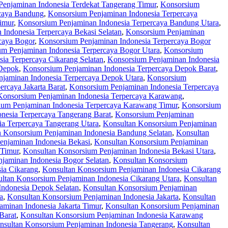
enjaminan Indonesia Terdekat Tangerang Timur
,
Konsorsium
rcaya Bandung
,
Konsorsium Penjaminan Indonesia Terpercaya
imur
,
Konsorsium Penjaminan Indonesia Terpercaya Bandung Utara
,
Indonesia Terpercaya Bekasi Selatan
,
Konsorsium Penjaminan
caya Bogor
,
Konsorsium Penjaminan Indonesia Terpercaya Bogor
m Penjaminan Indonesia Terpercaya Bogor Utara
,
Konsorsium
ia Terpercaya Cikarang Selatan
,
Konsorsium Penjaminan Indonesia
 Depok
,
Konsorsium Penjaminan Indonesia Terpercaya Depok Barat
,
jaminan Indonesia Terpercaya Depok Utara
,
Konsorsium
rcaya Jakarta Barat
,
Konsorsium Penjaminan Indonesia Terpercaya
Konsorsium Penjaminan Indonesia Terpercaya Karawang
,
ium Penjaminan Indonesia Terpercaya Karawang Timur
,
Konsorsium
nesia Terpercaya Tangerang Barat
,
Konsorsium Penjaminan
a Terpercaya Tangerang Utara
,
Konsultan Konsorsium Penjaminan
n Konsorsium Penjaminan Indonesia Bandung Selatan
,
Konsultan
enjaminan Indonesia Bekasi
,
Konsultan Konsorsium Penjaminan
 Timur
,
Konsultan Konsorsium Penjaminan Indonesia Bekasi Utara
,
jaminan Indonesia Bogor Selatan
,
Konsultan Konsorsium
ia Cikarang
,
Konsultan Konsorsium Penjaminan Indonesia Cikarang
ltan Konsorsium Penjaminan Indonesia Cikarang Utara
,
Konsultan
Indonesia Depok Selatan
,
Konsultan Konsorsium Penjaminan
a
,
Konsultan Konsorsium Penjaminan Indonesia Jakarta
,
Konsultan
minan Indonesia Jakarta Timur
,
Konsultan Konsorsium Penjaminan
Barat
,
Konsultan Konsorsium Penjaminan Indonesia Karawang
nsultan Konsorsium Penjaminan Indonesia Tangerang
,
Konsultan