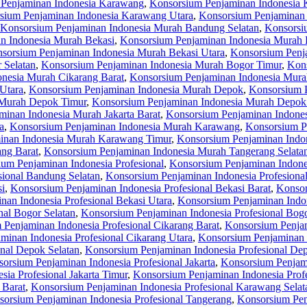
Penjaminan Indonesia Karawang
,
Konsorsium Penjaminan Indonesia 
sium Penjaminan Indonesia Karawang Utara
,
Konsorsium Penjaminan
Konsorsium Penjaminan Indonesia Murah Bandung Selatan
,
Konsorsi
n Indonesia Murah Bekasi
,
Konsorsium Penjaminan Indonesia Murah 
sorsium Penjaminan Indonesia Murah Bekasi Utara
,
Konsorsium Penj
 Selatan
,
Konsorsium Penjaminan Indonesia Murah Bogor Timur
,
Kons
nesia Murah Cikarang Barat
,
Konsorsium Penjaminan Indonesia Murah
Utara
,
Konsorsium Penjaminan Indonesia Murah Depok
,
Konsorsium 
 Murah Depok Timur
,
Konsorsium Penjaminan Indonesia Murah Depok
inan Indonesia Murah Jakarta Barat
,
Konsorsium Penjaminan Indones
a
,
Konsorsium Penjaminan Indonesia Murah Karawang
,
Konsorsium P
inan Indonesia Murah Karawang Timur
,
Konsorsium Penjaminan Indo
ng Barat
,
Konsorsium Penjaminan Indonesia Murah Tangerang Selata
um Penjaminan Indonesia Profesional
,
Konsorsium Penjaminan Indone
sional Bandung Selatan
,
Konsorsium Penjaminan Indonesia Profesiona
si
,
Konsorsium Penjaminan Indonesia Profesional Bekasi Barat
,
Konsor
an Indonesia Profesional Bekasi Utara
,
Konsorsium Penjaminan Indon
nal Bogor Selatan
,
Konsorsium Penjaminan Indonesia Profesional Bog
Penjaminan Indonesia Profesional Cikarang Barat
,
Konsorsium Penjam
minan Indonesia Profesional Cikarang Utara
,
Konsorsium Penjaminan 
nal Depok Selatan
,
Konsorsium Penjaminan Indonesia Profesional De
orsium Penjaminan Indonesia Profesional Jakarta
,
Konsorsium Penjami
ia Profesional Jakarta Timur
,
Konsorsium Penjaminan Indonesia Profe
 Barat
,
Konsorsium Penjaminan Indonesia Profesional Karawang Selat
orsium Penjaminan Indonesia Profesional Tangerang
,
Konsorsium Pen