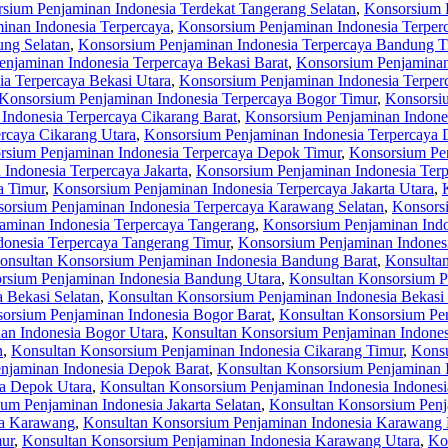
sium Penjaminan Indonesia Terdekat Tangerang Selatan
,
Konsorsium P
inan Indonesia Terpercaya
,
Konsorsium Penjaminan Indonesia Terpe
ng Selatan
,
Konsorsium Penjaminan Indonesia Terpercaya Bandung T
njaminan Indonesia Terpercaya Bekasi Barat
,
Konsorsium Penjaminan 
a Terpercaya Bekasi Utara
,
Konsorsium Penjaminan Indonesia Terper
Konsorsium Penjaminan Indonesia Terpercaya Bogor Timur
,
Konsorsiu
Indonesia Terpercaya Cikarang Barat
,
Konsorsium Penjaminan Indones
rcaya Cikarang Utara
,
Konsorsium Penjaminan Indonesia Terpercaya
rsium Penjaminan Indonesia Terpercaya Depok Timur
,
Konsorsium Pen
Indonesia Terpercaya Jakarta
,
Konsorsium Penjaminan Indonesia Terpe
a Timur
,
Konsorsium Penjaminan Indonesia Terpercaya Jakarta Utara
,
orsium Penjaminan Indonesia Terpercaya Karawang Selatan
,
Konsors
aminan Indonesia Terpercaya Tangerang
,
Konsorsium Penjaminan Indo
onesia Terpercaya Tangerang Timur
,
Konsorsium Penjaminan Indonesi
onsultan Konsorsium Penjaminan Indonesia Bandung Barat
,
Konsulta
rsium Penjaminan Indonesia Bandung Utara
,
Konsultan Konsorsium P
 Bekasi Selatan
,
Konsultan Konsorsium Penjaminan Indonesia Bekasi
orsium Penjaminan Indonesia Bogor Barat
,
Konsultan Konsorsium Pen
an Indonesia Bogor Utara
,
Konsultan Konsorsium Penjaminan Indones
n
,
Konsultan Konsorsium Penjaminan Indonesia Cikarang Timur
,
Konsu
njaminan Indonesia Depok Barat
,
Konsultan Konsorsium Penjaminan 
ia Depok Utara
,
Konsultan Konsorsium Penjaminan Indonesia Indonesi
um Penjaminan Indonesia Jakarta Selatan
,
Konsultan Konsorsium Penja
ia Karawang
,
Konsultan Konsorsium Penjaminan Indonesia Karawang 
ur
,
Konsultan Konsorsium Penjaminan Indonesia Karawang Utara
,
Ko