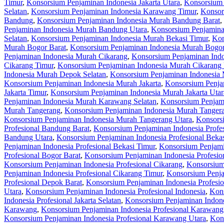
Timur
,
Konsorsium Penjaminan Indonesia Jakarta Utara
,
Konsorsium 
Selatan
,
Konsorsium Penjaminan Indonesia Karawang Timur
,
Konsor
Bandung
,
Konsorsium Penjaminan Indonesia Murah Bandung Barat
,
Penjaminan Indonesia Murah Bandung Utara
,
Konsorsium Penjamina
Selatan
,
Konsorsium Penjaminan Indonesia Murah Bekasi Timur
,
Kon
Murah Bogor Barat
,
Konsorsium Penjaminan Indonesia Murah Bogor
Penjaminan Indonesia Murah Cikarang
,
Konsorsium Penjaminan Indo
Cikarang Timur
,
Konsorsium Penjaminan Indonesia Murah Cikarang 
Indonesia Murah Depok Selatan
,
Konsorsium Penjaminan Indonesia
Konsorsium Penjaminan Indonesia Murah Jakarta
,
Konsorsium Penjam
Jakarta Timur
,
Konsorsium Penjaminan Indonesia Murah Jakarta Utar
Penjaminan Indonesia Murah Karawang Selatan
,
Konsorsium Penjam
Murah Tangerang
,
Konsorsium Penjaminan Indonesia Murah Tangera
Konsorsium Penjaminan Indonesia Murah Tangerang Utara
,
Konsorsi
Profesional Bandung Barat
,
Konsorsium Penjaminan Indonesia Profe
Bandung Utara
,
Konsorsium Penjaminan Indonesia Profesional Beka
Penjaminan Indonesia Profesional Bekasi Timur
,
Konsorsium Penjamin
Profesional Bogor Barat
,
Konsorsium Penjaminan Indonesia Profesio
Konsorsium Penjaminan Indonesia Profesional Cikarang
,
Konsorsium 
Penjaminan Indonesia Profesional Cikarang Timur
,
Konsorsium Penja
Profesional Depok Barat
,
Konsorsium Penjaminan Indonesia Profesio
Utara
,
Konsorsium Penjaminan Indonesia Profesional Indonesia
,
Kons
Indonesia Profesional Jakarta Selatan
,
Konsorsium Penjaminan Indones
Karawang
,
Konsorsium Penjaminan Indonesia Profesional Karawang
Konsorsium Penjaminan Indonesia Profesional Karawang Utara
,
Kons