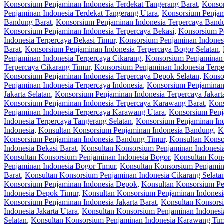
Konsorsium Penjaminan Indonesia Terdekat Tangerang Barat
,
Konsor
Penjaminan Indonesia Terdekat Tangerang Utara
,
Konsorsium Penjam
Bandung Barat
,
Konsorsium Penjaminan Indonesia Terpercaya Bandu
Konsorsium Penjaminan Indonesia Terpercaya Bekasi
,
Konsorsium Pe
Indonesia Terpercaya Bekasi Timur
,
Konsorsium Penjaminan Indonesi
Barat
,
Konsorsium Penjaminan Indonesia Terpercaya Bogor Selatan
,
Penjaminan Indonesia Terpercaya Cikarang
,
Konsorsium Penjaminan 
Terpercaya Cikarang Timur
,
Konsorsium Penjaminan Indonesia Terpe
Konsorsium Penjaminan Indonesia Terpercaya Depok Selatan
,
Konso
Penjaminan Indonesia Terpercaya Indonesia
,
Konsorsium Penjaminan 
Jakarta Selatan
,
Konsorsium Penjaminan Indonesia Terpercaya Jakart
Konsorsium Penjaminan Indonesia Terpercaya Karawang Barat
,
Kons
Penjaminan Indonesia Terpercaya Karawang Utara
,
Konsorsium Penj
Indonesia Terpercaya Tangerang Selatan
,
Konsorsium Penjaminan Ind
Indonesia
,
Konsultan Konsorsium Penjaminan Indonesia Bandung
,
K
Konsorsium Penjaminan Indonesia Bandung Timur
,
Konsultan Konso
Indonesia Bekasi Barat
,
Konsultan Konsorsium Penjaminan Indonesia
Konsultan Konsorsium Penjaminan Indonesia Bogor
,
Konsultan Kons
Penjaminan Indonesia Bogor Timur
,
Konsultan Konsorsium Penjamin
Barat
,
Konsultan Konsorsium Penjaminan Indonesia Cikarang Selata
Konsorsium Penjaminan Indonesia Depok
,
Konsultan Konsorsium Pe
Indonesia Depok Timur
,
Konsultan Konsorsium Penjaminan Indones
Konsorsium Penjaminan Indonesia Jakarta Barat
,
Konsultan Konsorsi
Indonesia Jakarta Utara
,
Konsultan Konsorsium Penjaminan Indones
Selatan
,
Konsultan Konsorsium Penjaminan Indonesia Karawang Tim