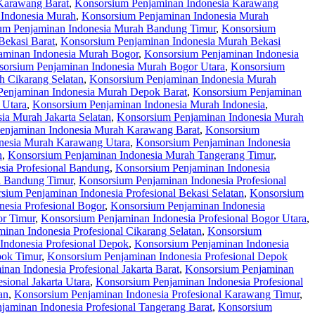
Karawang Barat
,
Konsorsium Penjaminan Indonesia Karawang
 Indonesia Murah
,
Konsorsium Penjaminan Indonesia Murah
um Penjaminan Indonesia Murah Bandung Timur
,
Konsorsium
Bekasi Barat
,
Konsorsium Penjaminan Indonesia Murah Bekasi
aminan Indonesia Murah Bogor
,
Konsorsium Penjaminan Indonesia
orsium Penjaminan Indonesia Murah Bogor Utara
,
Konsorsium
 Cikarang Selatan
,
Konsorsium Penjaminan Indonesia Murah
Penjaminan Indonesia Murah Depok Barat
,
Konsorsium Penjaminan
 Utara
,
Konsorsium Penjaminan Indonesia Murah Indonesia
,
ia Murah Jakarta Selatan
,
Konsorsium Penjaminan Indonesia Murah
enjaminan Indonesia Murah Karawang Barat
,
Konsorsium
nesia Murah Karawang Utara
,
Konsorsium Penjaminan Indonesia
n
,
Konsorsium Penjaminan Indonesia Murah Tangerang Timur
,
sia Profesional Bandung
,
Konsorsium Penjaminan Indonesia
l Bandung Timur
,
Konsorsium Penjaminan Indonesia Profesional
sium Penjaminan Indonesia Profesional Bekasi Selatan
,
Konsorsium
esia Profesional Bogor
,
Konsorsium Penjaminan Indonesia
or Timur
,
Konsorsium Penjaminan Indonesia Profesional Bogor Utara
,
inan Indonesia Profesional Cikarang Selatan
,
Konsorsium
Indonesia Profesional Depok
,
Konsorsium Penjaminan Indonesia
pok Timur
,
Konsorsium Penjaminan Indonesia Profesional Depok
nan Indonesia Profesional Jakarta Barat
,
Konsorsium Penjaminan
sional Jakarta Utara
,
Konsorsium Penjaminan Indonesia Profesional
an
,
Konsorsium Penjaminan Indonesia Profesional Karawang Timur
,
jaminan Indonesia Profesional Tangerang Barat
,
Konsorsium