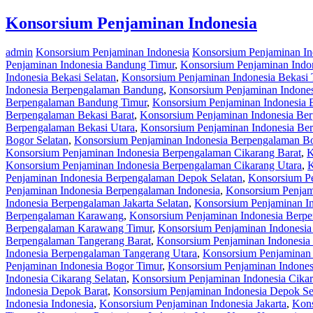
Konsorsium Penjaminan Indonesia
admin
Konsorsium Penjaminan Indonesia
Konsorsium Penjaminan I
Penjaminan Indonesia Bandung Timur
,
Konsorsium Penjaminan Indo
Indonesia Bekasi Selatan
,
Konsorsium Penjaminan Indonesia Bekasi 
Indonesia Berpengalaman Bandung
,
Konsorsium Penjaminan Indone
Berpengalaman Bandung Timur
,
Konsorsium Penjaminan Indonesia 
Berpengalaman Bekasi Barat
,
Konsorsium Penjaminan Indonesia Ber
Berpengalaman Bekasi Utara
,
Konsorsium Penjaminan Indonesia Be
Bogor Selatan
,
Konsorsium Penjaminan Indonesia Berpengalaman B
Konsorsium Penjaminan Indonesia Berpengalaman Cikarang Barat
,
K
Konsorsium Penjaminan Indonesia Berpengalaman Cikarang Utara
,
K
Penjaminan Indonesia Berpengalaman Depok Selatan
,
Konsorsium P
Penjaminan Indonesia Berpengalaman Indonesia
,
Konsorsium Penjam
Indonesia Berpengalaman Jakarta Selatan
,
Konsorsium Penjaminan In
Berpengalaman Karawang
,
Konsorsium Penjaminan Indonesia Berp
Berpengalaman Karawang Timur
,
Konsorsium Penjaminan Indonesi
Berpengalaman Tangerang Barat
,
Konsorsium Penjaminan Indonesia
Indonesia Berpengalaman Tangerang Utara
,
Konsorsium Penjaminan 
Penjaminan Indonesia Bogor Timur
,
Konsorsium Penjaminan Indones
Indonesia Cikarang Selatan
,
Konsorsium Penjaminan Indonesia Cika
Indonesia Depok Barat
,
Konsorsium Penjaminan Indonesia Depok Se
Indonesia Indonesia
,
Konsorsium Penjaminan Indonesia Jakarta
,
Kons