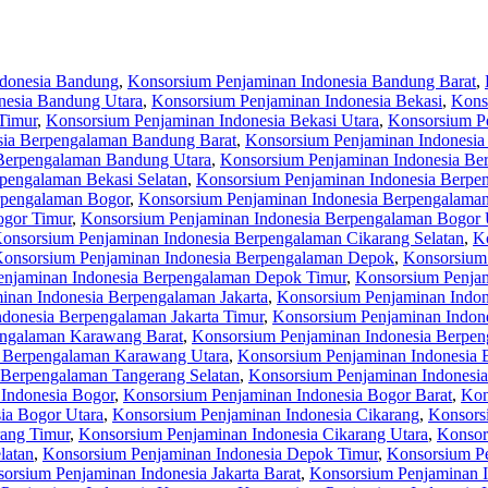
ndonesia Bandung
,
Konsorsium Penjaminan Indonesia Bandung Barat
,
nesia Bandung Utara
,
Konsorsium Penjaminan Indonesia Bekasi
,
Kons
Timur
,
Konsorsium Penjaminan Indonesia Bekasi Utara
,
Konsorsium P
sia Berpengalaman Bandung Barat
,
Konsorsium Penjaminan Indonesia
Berpengalaman Bandung Utara
,
Konsorsium Penjaminan Indonesia Be
pengalaman Bekasi Selatan
,
Konsorsium Penjaminan Indonesia Berpe
rpengalaman Bogor
,
Konsorsium Penjaminan Indonesia Berpengalaman
ogor Timur
,
Konsorsium Penjaminan Indonesia Berpengalaman Bogor 
onsorsium Penjaminan Indonesia Berpengalaman Cikarang Selatan
,
K
onsorsium Penjaminan Indonesia Berpengalaman Depok
,
Konsorsium
enjaminan Indonesia Berpengalaman Depok Timur
,
Konsorsium Penjam
inan Indonesia Berpengalaman Jakarta
,
Konsorsium Penjaminan Indon
donesia Berpengalaman Jakarta Timur
,
Konsorsium Penjaminan Indone
engalaman Karawang Barat
,
Konsorsium Penjaminan Indonesia Berpen
a Berpengalaman Karawang Utara
,
Konsorsium Penjaminan Indonesia 
 Berpengalaman Tangerang Selatan
,
Konsorsium Penjaminan Indonesi
Indonesia Bogor
,
Konsorsium Penjaminan Indonesia Bogor Barat
,
Kon
ia Bogor Utara
,
Konsorsium Penjaminan Indonesia Cikarang
,
Konsors
rang Timur
,
Konsorsium Penjaminan Indonesia Cikarang Utara
,
Konsor
latan
,
Konsorsium Penjaminan Indonesia Depok Timur
,
Konsorsium Pe
orsium Penjaminan Indonesia Jakarta Barat
,
Konsorsium Penjaminan In