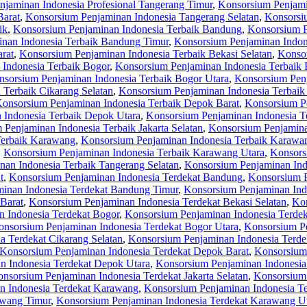
jaminan Indonesia Profesional Tangerang Timur
,
Konsorsium Penjami
Barat
,
Konsorsium Penjaminan Indonesia Tangerang Selatan
,
Konsorsi
ik
,
Konsorsium Penjaminan Indonesia Terbaik Bandung
,
Konsorsium P
nan Indonesia Terbaik Bandung Timur
,
Konsorsium Penjaminan Indon
rat
,
Konsorsium Penjaminan Indonesia Terbaik Bekasi Selatan
,
Konsor
Indonesia Terbaik Bogor
,
Konsorsium Penjaminan Indonesia Terbaik 
sorsium Penjaminan Indonesia Terbaik Bogor Utara
,
Konsorsium Penj
 Terbaik Cikarang Selatan
,
Konsorsium Penjaminan Indonesia Terbaik
onsorsium Penjaminan Indonesia Terbaik Depok Barat
,
Konsorsium Pe
 Indonesia Terbaik Depok Utara
,
Konsorsium Penjaminan Indonesia Te
Penjaminan Indonesia Terbaik Jakarta Selatan
,
Konsorsium Penjaminan
Terbaik Karawang
,
Konsorsium Penjaminan Indonesia Terbaik Karawa
,
Konsorsium Penjaminan Indonesia Terbaik Karawang Utara
,
Konsors
an Indonesia Terbaik Tangerang Selatan
,
Konsorsium Penjaminan Ind
t
,
Konsorsium Penjaminan Indonesia Terdekat Bandung
,
Konsorsium P
inan Indonesia Terdekat Bandung Timur
,
Konsorsium Penjaminan Ind
Barat
,
Konsorsium Penjaminan Indonesia Terdekat Bekasi Selatan
,
Kon
 Indonesia Terdekat Bogor
,
Konsorsium Penjaminan Indonesia Terdek
nsorsium Penjaminan Indonesia Terdekat Bogor Utara
,
Konsorsium Pe
a Terdekat Cikarang Selatan
,
Konsorsium Penjaminan Indonesia Terde
Konsorsium Penjaminan Indonesia Terdekat Depok Barat
,
Konsorsium 
n Indonesia Terdekat Depok Utara
,
Konsorsium Penjaminan Indonesia 
nsorsium Penjaminan Indonesia Terdekat Jakarta Selatan
,
Konsorsium 
n Indonesia Terdekat Karawang
,
Konsorsium Penjaminan Indonesia T
awang Timur
,
Konsorsium Penjaminan Indonesia Terdekat Karawang U