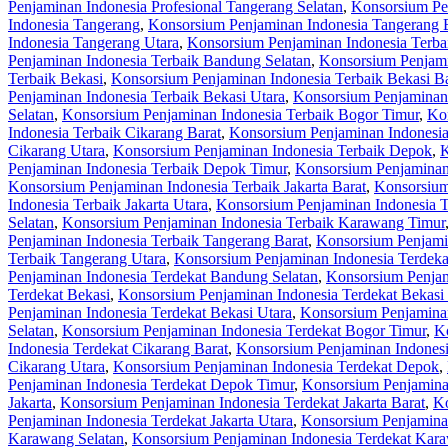
Penjaminan Indonesia Profesional Tangerang Selatan
,
Konsorsium Pen
Indonesia Tangerang
,
Konsorsium Penjaminan Indonesia Tangerang 
Indonesia Tangerang Utara
,
Konsorsium Penjaminan Indonesia Terba
Penjaminan Indonesia Terbaik Bandung Selatan
,
Konsorsium Penjami
Terbaik Bekasi
,
Konsorsium Penjaminan Indonesia Terbaik Bekasi Ba
Penjaminan Indonesia Terbaik Bekasi Utara
,
Konsorsium Penjaminan 
Selatan
,
Konsorsium Penjaminan Indonesia Terbaik Bogor Timur
,
Kon
Indonesia Terbaik Cikarang Barat
,
Konsorsium Penjaminan Indonesia
Cikarang Utara
,
Konsorsium Penjaminan Indonesia Terbaik Depok
,
K
Penjaminan Indonesia Terbaik Depok Timur
,
Konsorsium Penjaminan
Konsorsium Penjaminan Indonesia Terbaik Jakarta Barat
,
Konsorsium 
Indonesia Terbaik Jakarta Utara
,
Konsorsium Penjaminan Indonesia 
Selatan
,
Konsorsium Penjaminan Indonesia Terbaik Karawang Timur
Penjaminan Indonesia Terbaik Tangerang Barat
,
Konsorsium Penjamin
Terbaik Tangerang Utara
,
Konsorsium Penjaminan Indonesia Terdeka
Penjaminan Indonesia Terdekat Bandung Selatan
,
Konsorsium Penjam
Terdekat Bekasi
,
Konsorsium Penjaminan Indonesia Terdekat Bekasi 
Penjaminan Indonesia Terdekat Bekasi Utara
,
Konsorsium Penjaminan
Selatan
,
Konsorsium Penjaminan Indonesia Terdekat Bogor Timur
,
Ko
Indonesia Terdekat Cikarang Barat
,
Konsorsium Penjaminan Indonesi
Cikarang Utara
,
Konsorsium Penjaminan Indonesia Terdekat Depok
,
Penjaminan Indonesia Terdekat Depok Timur
,
Konsorsium Penjamina
Jakarta
,
Konsorsium Penjaminan Indonesia Terdekat Jakarta Barat
,
Ko
Penjaminan Indonesia Terdekat Jakarta Utara
,
Konsorsium Penjamina
Karawang Selatan
,
Konsorsium Penjaminan Indonesia Terdekat Kar