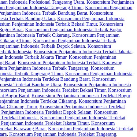
nan Indonesia Profesional Tangerang Utara
,
Konsorsium Penjaminan
um Penjaminan Indonesia Tangerang Timur
,
Konsorsium Penjaminan
enjaminan Indonesia Terbaik Bandung Barat
,
Konsorsium
esia Terbaik Bandung Utara
,
Konsorsium Penjaminan Indonesia
sium Penjaminan Indonesia Terbaik Bekasi Timur
,
Konsorsium
Bogor Barat
,
Konsorsium Penjaminan Indonesia Terbaik Bogor
aminan Indonesia Terbaik Cikarang
,
Konsorsium Penjaminan
 Cikarang Timur
,
Konsorsium Penjaminan Indonesia Terbaik
njaminan Indonesia Terbaik Depok Selatan
,
Konsorsium
rbaik Indonesia
,
Konsorsium Penjaminan Indonesia Terbaik Jakarta
,
 Indonesia Terbaik Jakarta Timur
,
Konsorsium Penjaminan
ng Barat
,
Konsorsium Penjaminan Indonesia Terbaik Karawang
ium Penjaminan Indonesia Terbaik Tangerang
,
Konsorsium
onesia Terbaik Tangerang Timur
,
Konsorsium Penjaminan Indonesia
enjaminan Indonesia Terdekat Bandung Barat
,
Konsorsium
onesia Terdekat Bandung Utara
,
Konsorsium Penjaminan Indonesia
sorsium Penjaminan Indonesia Terdekat Bekasi Timur
,
Konsorsium
at Bogor Barat
,
Konsorsium Penjaminan Indonesia Terdekat Bogor
njaminan Indonesia Terdekat Cikarang
,
Konsorsium Penjaminan
kat Cikarang Timur
,
Konsorsium Penjaminan Indonesia Terdekat
Penjaminan Indonesia Terdekat Depok Selatan
,
Konsorsium
Terdekat Indonesia
,
Konsorsium Penjaminan Indonesia Terdekat
Penjaminan Indonesia Terdekat Jakarta Timur
,
Konsorsium
erdekat Karawang Barat
,
Konsorsium Penjaminan Indonesia Terdekat
tara
,
Konsorsium Penjaminan Indonesia Terdekat Tangerang
,