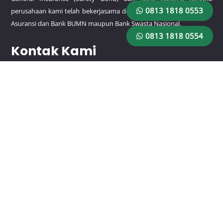
0813 1818 0553
perusahaan kami telah bekerjasama dengan beberapa perusahaan
Asuransi dan Bank BUMN maupun Bank Swasta Nasional.
0813 1818 0554
Kontak Kami
HP/WA:
0813 1818 0553
HP/WA:
0813 1818 0554
Email: rajagaransiutama@gmail.com
Lokasi
Jl. Pemuda No.9 RT.1/RW.3, Rawamangun, Kec. Pulo Gadung,
Kota Jakarta Timur, Daerah Khusus Ibukota Jakarta 13220