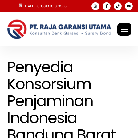
Skip
CALL US :0813 1818 0553
to
content
Men
Penyedia
Konsorsium
Penjaminan
Indonesia
Bandung Barat