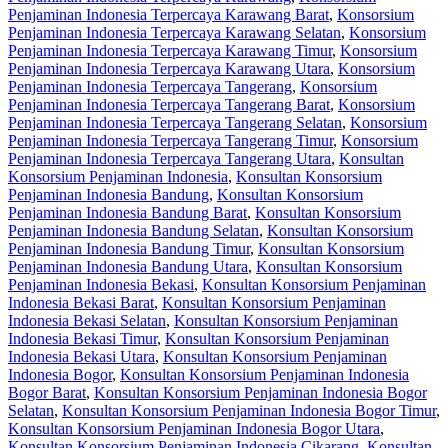
Penjaminan Indonesia Terpercaya Karawang Barat
,
Konsorsium
Penjaminan Indonesia Terpercaya Karawang Selatan
,
Konsorsium
Penjaminan Indonesia Terpercaya Karawang Timur
,
Konsorsium
Penjaminan Indonesia Terpercaya Karawang Utara
,
Konsorsium
Penjaminan Indonesia Terpercaya Tangerang
,
Konsorsium
Penjaminan Indonesia Terpercaya Tangerang Barat
,
Konsorsium
Penjaminan Indonesia Terpercaya Tangerang Selatan
,
Konsorsium
Penjaminan Indonesia Terpercaya Tangerang Timur
,
Konsorsium
Penjaminan Indonesia Terpercaya Tangerang Utara
,
Konsultan
Konsorsium Penjaminan Indonesia
,
Konsultan Konsorsium
Penjaminan Indonesia Bandung
,
Konsultan Konsorsium
Penjaminan Indonesia Bandung Barat
,
Konsultan Konsorsium
Penjaminan Indonesia Bandung Selatan
,
Konsultan Konsorsium
Penjaminan Indonesia Bandung Timur
,
Konsultan Konsorsium
Penjaminan Indonesia Bandung Utara
,
Konsultan Konsorsium
Penjaminan Indonesia Bekasi
,
Konsultan Konsorsium Penjaminan
Indonesia Bekasi Barat
,
Konsultan Konsorsium Penjaminan
Indonesia Bekasi Selatan
,
Konsultan Konsorsium Penjaminan
Indonesia Bekasi Timur
,
Konsultan Konsorsium Penjaminan
Indonesia Bekasi Utara
,
Konsultan Konsorsium Penjaminan
Indonesia Bogor
,
Konsultan Konsorsium Penjaminan Indonesia
Bogor Barat
,
Konsultan Konsorsium Penjaminan Indonesia Bogor
Selatan
,
Konsultan Konsorsium Penjaminan Indonesia Bogor Timur
,
Konsultan Konsorsium Penjaminan Indonesia Bogor Utara
,
Konsultan Konsorsium Penjaminan Indonesia Cikarang
,
Konsultan