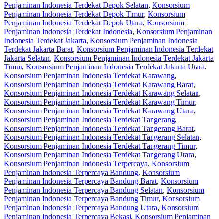
Penjaminan Indonesia Terdekat Depok Selatan
,
Konsorsium
Penjaminan Indonesia Terdekat Depok Timur
,
Konsorsium
Penjaminan Indonesia Terdekat Depok Utara
,
Konsorsium
Penjaminan Indonesia Terdekat Indonesia
,
Konsorsium Penjaminan
Indonesia Terdekat Jakarta
,
Konsorsium Penjaminan Indonesia
Terdekat Jakarta Barat
,
Konsorsium Penjaminan Indonesia Terdekat
Jakarta Selatan
,
Konsorsium Penjaminan Indonesia Terdekat Jakarta
Timur
,
Konsorsium Penjaminan Indonesia Terdekat Jakarta Utara
,
Konsorsium Penjaminan Indonesia Terdekat Karawang
,
Konsorsium Penjaminan Indonesia Terdekat Karawang Barat
,
Konsorsium Penjaminan Indonesia Terdekat Karawang Selatan
,
Konsorsium Penjaminan Indonesia Terdekat Karawang Timur
,
Konsorsium Penjaminan Indonesia Terdekat Karawang Utara
,
Konsorsium Penjaminan Indonesia Terdekat Tangerang
,
Konsorsium Penjaminan Indonesia Terdekat Tangerang Barat
,
Konsorsium Penjaminan Indonesia Terdekat Tangerang Selatan
,
Konsorsium Penjaminan Indonesia Terdekat Tangerang Timur
,
Konsorsium Penjaminan Indonesia Terdekat Tangerang Utara
,
Konsorsium Penjaminan Indonesia Terpercaya
,
Konsorsium
Penjaminan Indonesia Terpercaya Bandung
,
Konsorsium
Penjaminan Indonesia Terpercaya Bandung Barat
,
Konsorsium
Penjaminan Indonesia Terpercaya Bandung Selatan
,
Konsorsium
Penjaminan Indonesia Terpercaya Bandung Timur
,
Konsorsium
Penjaminan Indonesia Terpercaya Bandung Utara
,
Konsorsium
Penjaminan Indonesia Terpercaya Bekasi
,
Konsorsium Penjaminan