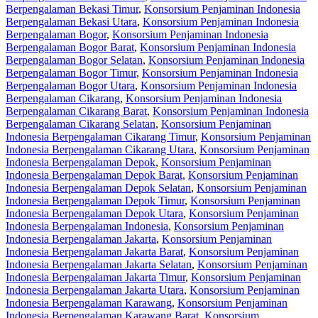
Berpengalaman Bekasi Timur
,
Konsorsium Penjaminan Indonesia
Berpengalaman Bekasi Utara
,
Konsorsium Penjaminan Indonesia
Berpengalaman Bogor
,
Konsorsium Penjaminan Indonesia
Berpengalaman Bogor Barat
,
Konsorsium Penjaminan Indonesia
Berpengalaman Bogor Selatan
,
Konsorsium Penjaminan Indonesia
Berpengalaman Bogor Timur
,
Konsorsium Penjaminan Indonesia
Berpengalaman Bogor Utara
,
Konsorsium Penjaminan Indonesia
Berpengalaman Cikarang
,
Konsorsium Penjaminan Indonesia
Berpengalaman Cikarang Barat
,
Konsorsium Penjaminan Indonesia
Berpengalaman Cikarang Selatan
,
Konsorsium Penjaminan
Indonesia Berpengalaman Cikarang Timur
,
Konsorsium Penjaminan
Indonesia Berpengalaman Cikarang Utara
,
Konsorsium Penjaminan
Indonesia Berpengalaman Depok
,
Konsorsium Penjaminan
Indonesia Berpengalaman Depok Barat
,
Konsorsium Penjaminan
Indonesia Berpengalaman Depok Selatan
,
Konsorsium Penjaminan
Indonesia Berpengalaman Depok Timur
,
Konsorsium Penjaminan
Indonesia Berpengalaman Depok Utara
,
Konsorsium Penjaminan
Indonesia Berpengalaman Indonesia
,
Konsorsium Penjaminan
Indonesia Berpengalaman Jakarta
,
Konsorsium Penjaminan
Indonesia Berpengalaman Jakarta Barat
,
Konsorsium Penjaminan
Indonesia Berpengalaman Jakarta Selatan
,
Konsorsium Penjaminan
Indonesia Berpengalaman Jakarta Timur
,
Konsorsium Penjaminan
Indonesia Berpengalaman Jakarta Utara
,
Konsorsium Penjaminan
Indonesia Berpengalaman Karawang
,
Konsorsium Penjaminan
Indonesia Berpengalaman Karawang Barat
,
Konsorsium