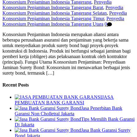
Konsorsium Penjaminan Indonesia Tangerang
,
Penyedia
Konsorsium Penjaminan Indonesia Tangerang Barat
,
Penyedia
Konsorsium Penjaminan Indonesia Tangerang Selatan
,
Penyedia
Konsorsium Penjaminan Indonesia Tangerang Timur
,
Penyedia
Konsorsium Penjaminan Indonesia Tangerang Utara
0
Konsorsium Penjaminan Indonesia merupakan aliansi antara
beberapa perusahaan asuransi dan penjaminan yang bekerja sama
untuk menyediakan produk surety bond bagi proyek-proyek
konstruksi di Indonesia. Produk ini berfungsi sebagai jaminan bagi
pemberi kerja (obligee) atas pelaksanaan kontrak oleh kontraktor
(principal). Fungsi Utama Konsorsium Penjaminan: Penyediaan
Jaminan Surety Bond: Konsorsium ini menawarkan berbagai jenis
surety bond, termasuk […]
Recent Posts
JASA
PEMBUATAN BANK GARANSI
Jasa Penerbitan Bank
Garansi Non Cholletral Jakarta
Tips Memilih Bank Garansi
Di Jakarta
Jasa Bank Garansi Surety
Bond Jakarta