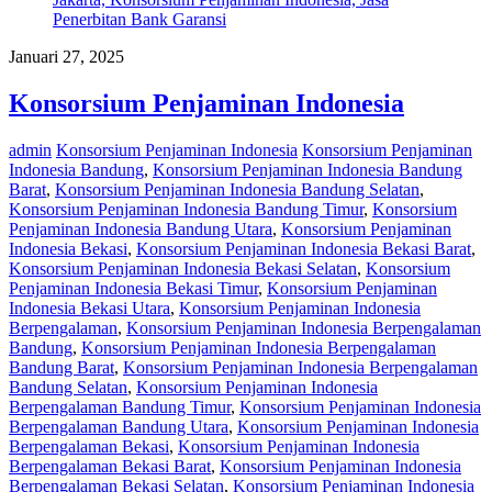
Januari 27, 2025
Konsorsium Penjaminan Indonesia
admin
Konsorsium Penjaminan Indonesia
Konsorsium Penjaminan
Indonesia Bandung
,
Konsorsium Penjaminan Indonesia Bandung
Barat
,
Konsorsium Penjaminan Indonesia Bandung Selatan
,
Konsorsium Penjaminan Indonesia Bandung Timur
,
Konsorsium
Penjaminan Indonesia Bandung Utara
,
Konsorsium Penjaminan
Indonesia Bekasi
,
Konsorsium Penjaminan Indonesia Bekasi Barat
,
Konsorsium Penjaminan Indonesia Bekasi Selatan
,
Konsorsium
Penjaminan Indonesia Bekasi Timur
,
Konsorsium Penjaminan
Indonesia Bekasi Utara
,
Konsorsium Penjaminan Indonesia
Berpengalaman
,
Konsorsium Penjaminan Indonesia Berpengalaman
Bandung
,
Konsorsium Penjaminan Indonesia Berpengalaman
Bandung Barat
,
Konsorsium Penjaminan Indonesia Berpengalaman
Bandung Selatan
,
Konsorsium Penjaminan Indonesia
Berpengalaman Bandung Timur
,
Konsorsium Penjaminan Indonesia
Berpengalaman Bandung Utara
,
Konsorsium Penjaminan Indonesia
Berpengalaman Bekasi
,
Konsorsium Penjaminan Indonesia
Berpengalaman Bekasi Barat
,
Konsorsium Penjaminan Indonesia
Berpengalaman Bekasi Selatan
,
Konsorsium Penjaminan Indonesia