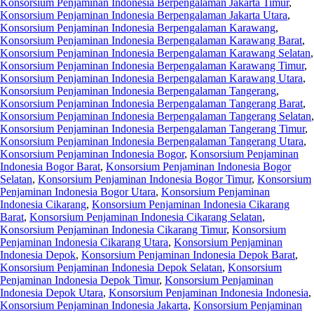
Konsorsium Penjaminan Indonesia Berpengalaman Jakarta Timur
,
Konsorsium Penjaminan Indonesia Berpengalaman Jakarta Utara
,
Konsorsium Penjaminan Indonesia Berpengalaman Karawang
,
Konsorsium Penjaminan Indonesia Berpengalaman Karawang Barat
,
Konsorsium Penjaminan Indonesia Berpengalaman Karawang Selatan
,
Konsorsium Penjaminan Indonesia Berpengalaman Karawang Timur
,
Konsorsium Penjaminan Indonesia Berpengalaman Karawang Utara
,
Konsorsium Penjaminan Indonesia Berpengalaman Tangerang
,
Konsorsium Penjaminan Indonesia Berpengalaman Tangerang Barat
,
Konsorsium Penjaminan Indonesia Berpengalaman Tangerang Selatan
,
Konsorsium Penjaminan Indonesia Berpengalaman Tangerang Timur
,
Konsorsium Penjaminan Indonesia Berpengalaman Tangerang Utara
,
Konsorsium Penjaminan Indonesia Bogor
,
Konsorsium Penjaminan
Indonesia Bogor Barat
,
Konsorsium Penjaminan Indonesia Bogor
Selatan
,
Konsorsium Penjaminan Indonesia Bogor Timur
,
Konsorsium
Penjaminan Indonesia Bogor Utara
,
Konsorsium Penjaminan
Indonesia Cikarang
,
Konsorsium Penjaminan Indonesia Cikarang
Barat
,
Konsorsium Penjaminan Indonesia Cikarang Selatan
,
Konsorsium Penjaminan Indonesia Cikarang Timur
,
Konsorsium
Penjaminan Indonesia Cikarang Utara
,
Konsorsium Penjaminan
Indonesia Depok
,
Konsorsium Penjaminan Indonesia Depok Barat
,
Konsorsium Penjaminan Indonesia Depok Selatan
,
Konsorsium
Penjaminan Indonesia Depok Timur
,
Konsorsium Penjaminan
Indonesia Depok Utara
,
Konsorsium Penjaminan Indonesia Indonesia
,
Konsorsium Penjaminan Indonesia Jakarta
,
Konsorsium Penjaminan