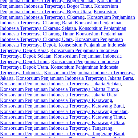
Penjaminan Indonesia Terpercaya Bogor Selatan
,
Konsorsium
Penjaminan Indonesia Terpercaya Bogor Timur
,
Konsorsium
Penjaminan Indonesia Terpercaya Bogor Utara
,
Konsorsium
Penjaminan Indonesia Terpercaya Cikarang
,
Konsorsium Penjaminan
Indonesia Terpercaya Cikarang Barat
,
Konsorsium Penjaminan
Indonesia Terpercaya Cikarang Selatan
,
Konsorsium Penjaminan
Indonesia Terpercaya Cikarang Timur
,
Konsorsium Penjaminan
Indonesia Terpercaya Cikarang Utara
,
Konsorsium Penjaminan
Indonesia Terpercaya Depok
,
Konsorsium Penjaminan Indonesia
Terpercaya Depok Barat
,
Konsorsium Penjaminan Indonesia
Terpercaya Depok Selatan
,
Konsorsium Penjaminan Indonesia
Terpercaya Depok Timur
,
Konsorsium Penjaminan Indonesia
Terpercaya Depok Utara
,
Konsorsium Penjaminan Indonesia
Terpercaya Indonesia
,
Konsorsium Penjaminan Indonesia Terpercaya
Jakarta
,
Konsorsium Penjaminan Indonesia Terpercaya Jakarta Barat
,
Konsorsium Penjaminan Indonesia Terpercaya Jakarta Selatan
,
Konsorsium Penjaminan Indonesia Terpercaya Jakarta Timur
,
Konsorsium Penjaminan Indonesia Terpercaya Jakarta Utara
,
Konsorsium Penjaminan Indonesia Terpercaya Karawang
,
Konsorsium Penjaminan Indonesia Terpercaya Karawang Barat
,
Konsorsium Penjaminan Indonesia Terpercaya Karawang Selatan
,
Konsorsium Penjaminan Indonesia Terpercaya Karawang Timur
,
Konsorsium Penjaminan Indonesia Terpercaya Karawang Utara
,
Konsorsium Penjaminan Indonesia Terpercaya Tangerang
,
Konsorsium Penjaminan Indonesia Terpercaya Tangerang Barat
,