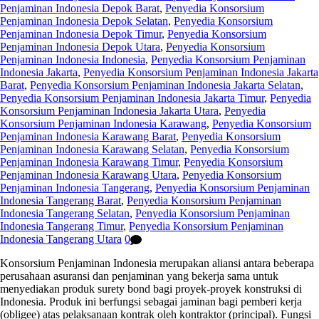
Penjaminan Indonesia Depok Barat
,
Penyedia Konsorsium
Penjaminan Indonesia Depok Selatan
,
Penyedia Konsorsium
Penjaminan Indonesia Depok Timur
,
Penyedia Konsorsium
Penjaminan Indonesia Depok Utara
,
Penyedia Konsorsium
Penjaminan Indonesia Indonesia
,
Penyedia Konsorsium Penjaminan
Indonesia Jakarta
,
Penyedia Konsorsium Penjaminan Indonesia Jakarta
Barat
,
Penyedia Konsorsium Penjaminan Indonesia Jakarta Selatan
,
Penyedia Konsorsium Penjaminan Indonesia Jakarta Timur
,
Penyedia
Konsorsium Penjaminan Indonesia Jakarta Utara
,
Penyedia
Konsorsium Penjaminan Indonesia Karawang
,
Penyedia Konsorsium
Penjaminan Indonesia Karawang Barat
,
Penyedia Konsorsium
Penjaminan Indonesia Karawang Selatan
,
Penyedia Konsorsium
Penjaminan Indonesia Karawang Timur
,
Penyedia Konsorsium
Penjaminan Indonesia Karawang Utara
,
Penyedia Konsorsium
Penjaminan Indonesia Tangerang
,
Penyedia Konsorsium Penjaminan
Indonesia Tangerang Barat
,
Penyedia Konsorsium Penjaminan
Indonesia Tangerang Selatan
,
Penyedia Konsorsium Penjaminan
Indonesia Tangerang Timur
,
Penyedia Konsorsium Penjaminan
Indonesia Tangerang Utara
0
Konsorsium Penjaminan Indonesia merupakan aliansi antara beberapa
perusahaan asuransi dan penjaminan yang bekerja sama untuk
menyediakan produk surety bond bagi proyek-proyek konstruksi di
Indonesia. Produk ini berfungsi sebagai jaminan bagi pemberi kerja
(obligee) atas pelaksanaan kontrak oleh kontraktor (principal). Fungsi