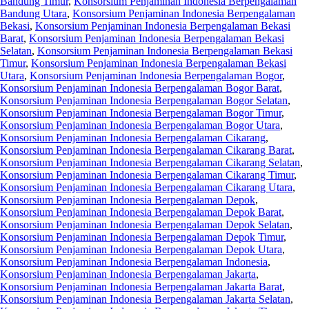
Bandung Timur
,
Konsorsium Penjaminan Indonesia Berpengalaman
Bandung Utara
,
Konsorsium Penjaminan Indonesia Berpengalaman
Bekasi
,
Konsorsium Penjaminan Indonesia Berpengalaman Bekasi
Barat
,
Konsorsium Penjaminan Indonesia Berpengalaman Bekasi
Selatan
,
Konsorsium Penjaminan Indonesia Berpengalaman Bekasi
Timur
,
Konsorsium Penjaminan Indonesia Berpengalaman Bekasi
Utara
,
Konsorsium Penjaminan Indonesia Berpengalaman Bogor
,
Konsorsium Penjaminan Indonesia Berpengalaman Bogor Barat
,
Konsorsium Penjaminan Indonesia Berpengalaman Bogor Selatan
,
Konsorsium Penjaminan Indonesia Berpengalaman Bogor Timur
,
Konsorsium Penjaminan Indonesia Berpengalaman Bogor Utara
,
Konsorsium Penjaminan Indonesia Berpengalaman Cikarang
,
Konsorsium Penjaminan Indonesia Berpengalaman Cikarang Barat
,
Konsorsium Penjaminan Indonesia Berpengalaman Cikarang Selatan
,
Konsorsium Penjaminan Indonesia Berpengalaman Cikarang Timur
,
Konsorsium Penjaminan Indonesia Berpengalaman Cikarang Utara
,
Konsorsium Penjaminan Indonesia Berpengalaman Depok
,
Konsorsium Penjaminan Indonesia Berpengalaman Depok Barat
,
Konsorsium Penjaminan Indonesia Berpengalaman Depok Selatan
,
Konsorsium Penjaminan Indonesia Berpengalaman Depok Timur
,
Konsorsium Penjaminan Indonesia Berpengalaman Depok Utara
,
Konsorsium Penjaminan Indonesia Berpengalaman Indonesia
,
Konsorsium Penjaminan Indonesia Berpengalaman Jakarta
,
Konsorsium Penjaminan Indonesia Berpengalaman Jakarta Barat
,
Konsorsium Penjaminan Indonesia Berpengalaman Jakarta Selatan
,