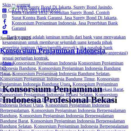
Skip to content
CALL US :0813 1818 0553
Januari 27, 2025
Konsorsium Penjaminan Indonesia
admin
Konsorsium Penjaminan Indonesia
Konsorsium Penjaminan
Menu
Indonesia Bandung
,
Konsorsium Penjaminan Indonesia Bandung
Barat
,
Konsorsium Penjaminan Indonesia Bandung Selatan
,
Konsorsium Penjaminan Indonesia Bandung Timur
,
Konsorsium
Penjaminan Indonesia Bandung Utara
,
Konsorsium Penjaminan
Konsorsium Penjaminan
Indonesia Bekasi
,
Konsorsium Penjaminan Indonesia Bekasi Barat
,
Konsorsium Penjaminan Indonesia Bekasi Selatan
,
Konsorsium
Indonesia Profesional Bekasi
Penjaminan Indonesia Bekasi Timur
,
Konsorsium Penjaminan
Indonesia Bekasi Utara
,
Konsorsium Penjaminan Indonesia
Berpengalaman
,
Konsorsium Penjaminan Indonesia Berpengalaman
Bandung
,
Konsorsium Penjaminan Indonesia Berpengalaman
Bandung Barat
,
Konsorsium Penjaminan Indonesia Berpengalaman
Bandung Selatan
,
Konsorsium Penjaminan Indonesia Berpengalaman