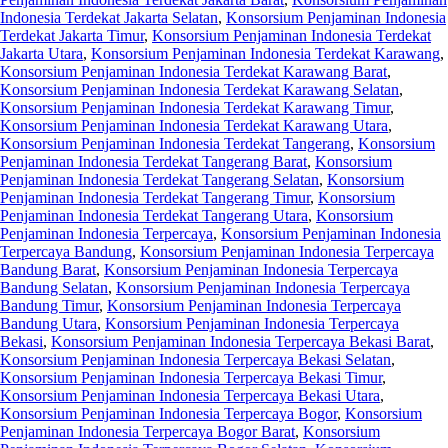
Indonesia Terdekat Jakarta Selatan
,
Konsorsium Penjaminan Indonesia
Terdekat Jakarta Timur
,
Konsorsium Penjaminan Indonesia Terdekat
Jakarta Utara
,
Konsorsium Penjaminan Indonesia Terdekat Karawang
,
Konsorsium Penjaminan Indonesia Terdekat Karawang Barat
,
Konsorsium Penjaminan Indonesia Terdekat Karawang Selatan
,
Konsorsium Penjaminan Indonesia Terdekat Karawang Timur
,
Konsorsium Penjaminan Indonesia Terdekat Karawang Utara
,
Konsorsium Penjaminan Indonesia Terdekat Tangerang
,
Konsorsium
Penjaminan Indonesia Terdekat Tangerang Barat
,
Konsorsium
Penjaminan Indonesia Terdekat Tangerang Selatan
,
Konsorsium
Penjaminan Indonesia Terdekat Tangerang Timur
,
Konsorsium
Penjaminan Indonesia Terdekat Tangerang Utara
,
Konsorsium
Penjaminan Indonesia Terpercaya
,
Konsorsium Penjaminan Indonesia
Terpercaya Bandung
,
Konsorsium Penjaminan Indonesia Terpercaya
Bandung Barat
,
Konsorsium Penjaminan Indonesia Terpercaya
Bandung Selatan
,
Konsorsium Penjaminan Indonesia Terpercaya
Bandung Timur
,
Konsorsium Penjaminan Indonesia Terpercaya
Bandung Utara
,
Konsorsium Penjaminan Indonesia Terpercaya
Bekasi
,
Konsorsium Penjaminan Indonesia Terpercaya Bekasi Barat
,
Konsorsium Penjaminan Indonesia Terpercaya Bekasi Selatan
,
Konsorsium Penjaminan Indonesia Terpercaya Bekasi Timur
,
Konsorsium Penjaminan Indonesia Terpercaya Bekasi Utara
,
Konsorsium Penjaminan Indonesia Terpercaya Bogor
,
Konsorsium
Penjaminan Indonesia Terpercaya Bogor Barat
,
Konsorsium