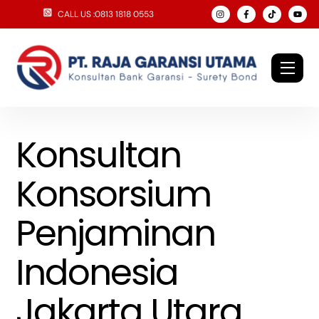
Skip
CALL US :0813 1818 0553
to
content
Men
Konsultan
Konsorsium
Penjaminan
Indonesia
Jakarta Utara