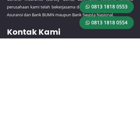
0813 1818 0553
perusahaan kami telah bekerjasama dengan beberapa perusahaan
Asuransi dan Bank BUMN maupun Bank Swasta Nasional.
0813 1818 0554
Kontak Kami
HP/WA:
0813 1818 0553
HP/WA:
0813 1818 0554
Email: rajagaransiutama@gmail.com
Lokasi
Jl. Pemuda No.9 RT.1/RW.3, Rawamangun, Kec. Pulo Gadung,
Kota Jakarta Timur, Daerah Khusus Ibukota Jakarta 13220