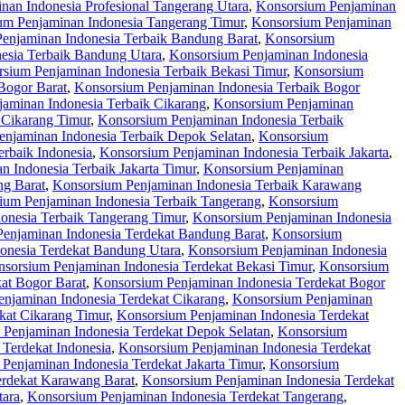
nan Indonesia Profesional Tangerang Utara
,
Konsorsium Penjaminan
um Penjaminan Indonesia Tangerang Timur
,
Konsorsium Penjaminan
enjaminan Indonesia Terbaik Bandung Barat
,
Konsorsium
esia Terbaik Bandung Utara
,
Konsorsium Penjaminan Indonesia
sium Penjaminan Indonesia Terbaik Bekasi Timur
,
Konsorsium
Bogor Barat
,
Konsorsium Penjaminan Indonesia Terbaik Bogor
aminan Indonesia Terbaik Cikarang
,
Konsorsium Penjaminan
 Cikarang Timur
,
Konsorsium Penjaminan Indonesia Terbaik
njaminan Indonesia Terbaik Depok Selatan
,
Konsorsium
rbaik Indonesia
,
Konsorsium Penjaminan Indonesia Terbaik Jakarta
,
 Indonesia Terbaik Jakarta Timur
,
Konsorsium Penjaminan
ng Barat
,
Konsorsium Penjaminan Indonesia Terbaik Karawang
ium Penjaminan Indonesia Terbaik Tangerang
,
Konsorsium
onesia Terbaik Tangerang Timur
,
Konsorsium Penjaminan Indonesia
enjaminan Indonesia Terdekat Bandung Barat
,
Konsorsium
onesia Terdekat Bandung Utara
,
Konsorsium Penjaminan Indonesia
sorsium Penjaminan Indonesia Terdekat Bekasi Timur
,
Konsorsium
at Bogor Barat
,
Konsorsium Penjaminan Indonesia Terdekat Bogor
njaminan Indonesia Terdekat Cikarang
,
Konsorsium Penjaminan
kat Cikarang Timur
,
Konsorsium Penjaminan Indonesia Terdekat
Penjaminan Indonesia Terdekat Depok Selatan
,
Konsorsium
Terdekat Indonesia
,
Konsorsium Penjaminan Indonesia Terdekat
Penjaminan Indonesia Terdekat Jakarta Timur
,
Konsorsium
erdekat Karawang Barat
,
Konsorsium Penjaminan Indonesia Terdekat
tara
,
Konsorsium Penjaminan Indonesia Terdekat Tangerang
,