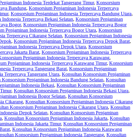
enjaminan Indonesia Terdekat Tangerang Timur
,
Konsorsium
rcaya Bandung
,
Konsorsium Penjaminan Indonesia Terpercaya
imur
,
Konsorsium Penjaminan Indonesia Terpercaya Bandung Utara
,
Indonesia Terpercaya Bekasi Selatan
,
Konsorsium Penjaminan
caya Bogor
,
Konsorsium Penjaminan Indonesia Terpercaya Bogor
m Penjaminan Indonesia Terpercaya Bogor Utara
,
Konsorsium
ia Terpercaya Cikarang Selatan
,
Konsorsium Penjaminan Indonesia
 Depok
,
Konsorsium Penjaminan Indonesia Terpercaya Depok Barat
,
jaminan Indonesia Terpercaya Depok Utara
,
Konsorsium
rcaya Jakarta Barat
,
Konsorsium Penjaminan Indonesia Terpercaya
Konsorsium Penjaminan Indonesia Terpercaya Karawang
,
ium Penjaminan Indonesia Terpercaya Karawang Timur
,
Konsorsium
nesia Terpercaya Tangerang Barat
,
Konsorsium Penjaminan
a Terpercaya Tangerang Utara
,
Konsultan Konsorsium Penjaminan
n Konsorsium Penjaminan Indonesia Bandung Selatan
,
Konsultan
enjaminan Indonesia Bekasi
,
Konsultan Konsorsium Penjaminan
 Timur
,
Konsultan Konsorsium Penjaminan Indonesia Bekasi Utara
,
jaminan Indonesia Bogor Selatan
,
Konsultan Konsorsium
ia Cikarang
,
Konsultan Konsorsium Penjaminan Indonesia Cikarang
ltan Konsorsium Penjaminan Indonesia Cikarang Utara
,
Konsultan
Indonesia Depok Selatan
,
Konsultan Konsorsium Penjaminan
a
,
Konsultan Konsorsium Penjaminan Indonesia Jakarta
,
Konsultan
minan Indonesia Jakarta Timur
,
Konsultan Konsorsium Penjaminan
Barat
,
Konsultan Konsorsium Penjaminan Indonesia Karawang
nsultan Konsorsium Penjaminan Indonesia Tangerang
,
Konsultan