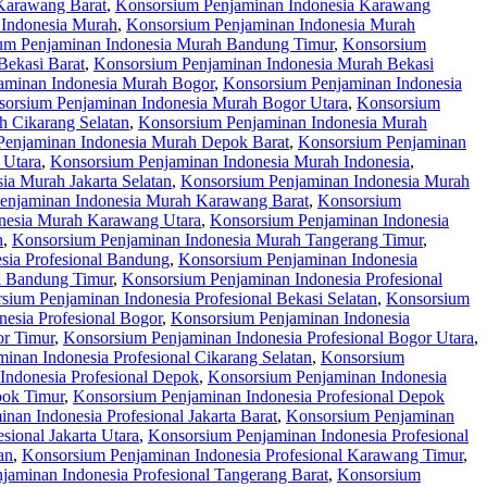
Karawang Barat
,
Konsorsium Penjaminan Indonesia Karawang
 Indonesia Murah
,
Konsorsium Penjaminan Indonesia Murah
um Penjaminan Indonesia Murah Bandung Timur
,
Konsorsium
Bekasi Barat
,
Konsorsium Penjaminan Indonesia Murah Bekasi
aminan Indonesia Murah Bogor
,
Konsorsium Penjaminan Indonesia
orsium Penjaminan Indonesia Murah Bogor Utara
,
Konsorsium
 Cikarang Selatan
,
Konsorsium Penjaminan Indonesia Murah
Penjaminan Indonesia Murah Depok Barat
,
Konsorsium Penjaminan
 Utara
,
Konsorsium Penjaminan Indonesia Murah Indonesia
,
ia Murah Jakarta Selatan
,
Konsorsium Penjaminan Indonesia Murah
enjaminan Indonesia Murah Karawang Barat
,
Konsorsium
nesia Murah Karawang Utara
,
Konsorsium Penjaminan Indonesia
n
,
Konsorsium Penjaminan Indonesia Murah Tangerang Timur
,
sia Profesional Bandung
,
Konsorsium Penjaminan Indonesia
l Bandung Timur
,
Konsorsium Penjaminan Indonesia Profesional
sium Penjaminan Indonesia Profesional Bekasi Selatan
,
Konsorsium
esia Profesional Bogor
,
Konsorsium Penjaminan Indonesia
or Timur
,
Konsorsium Penjaminan Indonesia Profesional Bogor Utara
,
inan Indonesia Profesional Cikarang Selatan
,
Konsorsium
Indonesia Profesional Depok
,
Konsorsium Penjaminan Indonesia
pok Timur
,
Konsorsium Penjaminan Indonesia Profesional Depok
nan Indonesia Profesional Jakarta Barat
,
Konsorsium Penjaminan
sional Jakarta Utara
,
Konsorsium Penjaminan Indonesia Profesional
an
,
Konsorsium Penjaminan Indonesia Profesional Karawang Timur
,
jaminan Indonesia Profesional Tangerang Barat
,
Konsorsium