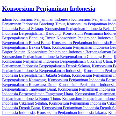
Konsorsium Penjaminan Indonesia
admin
Konsorsium Penjaminan Indonesia
Konsorsium Penjaminan I
Penjaminan Indonesia Bandung Timur
,
Konsorsium Penjaminan Indo
Indonesia Bekasi Selatan
,
Konsorsium Penjaminan Indonesia Bekasi 
Indonesia Berpengalaman Bandung
,
Konsorsium Penjaminan Indone
Berpengalaman Bandung Timur
,
Konsorsium Penjaminan Indonesia 
Berpengalaman Bekasi Barat
,
Konsorsium Penjaminan Indonesia Ber
Berpengalaman Bekasi Utara
,
Konsorsium Penjaminan Indonesia Be
Bogor Selatan
,
Konsorsium Penjaminan Indonesia Berpengalaman B
Konsorsium Penjaminan Indonesia Berpengalaman Cikarang Barat
,
K
Konsorsium Penjaminan Indonesia Berpengalaman Cikarang Utara
,
K
Penjaminan Indonesia Berpengalaman Depok Selatan
,
Konsorsium P
Penjaminan Indonesia Berpengalaman Indonesia
,
Konsorsium Penjam
Indonesia Berpengalaman Jakarta Selatan
,
Konsorsium Penjaminan In
Berpengalaman Karawang
,
Konsorsium Penjaminan Indonesia Berp
Berpengalaman Karawang Timur
,
Konsorsium Penjaminan Indonesi
Berpengalaman Tangerang Barat
,
Konsorsium Penjaminan Indonesia
Indonesia Berpengalaman Tangerang Utara
,
Konsorsium Penjaminan 
Penjaminan Indonesia Bogor Timur
,
Konsorsium Penjaminan Indones
Indonesia Cikarang Selatan
,
Konsorsium Penjaminan Indonesia Cika
Indonesia Depok Barat
,
Konsorsium Penjaminan Indonesia Depok Se
Indonesia Indonesia
,
Konsorsium Penjaminan Indonesia Jakarta
,
Kons