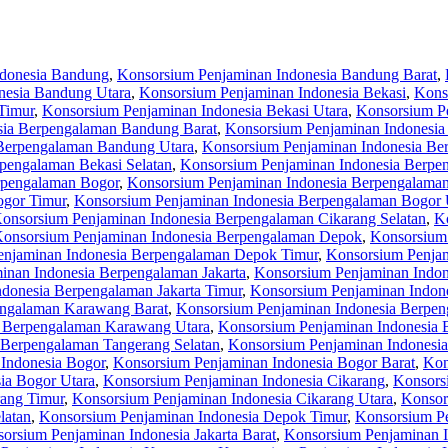
ndonesia Bandung
,
Konsorsium Penjaminan Indonesia Bandung Barat
,
nesia Bandung Utara
,
Konsorsium Penjaminan Indonesia Bekasi
,
Kons
Timur
,
Konsorsium Penjaminan Indonesia Bekasi Utara
,
Konsorsium P
sia Berpengalaman Bandung Barat
,
Konsorsium Penjaminan Indonesia
Berpengalaman Bandung Utara
,
Konsorsium Penjaminan Indonesia Be
pengalaman Bekasi Selatan
,
Konsorsium Penjaminan Indonesia Berpe
rpengalaman Bogor
,
Konsorsium Penjaminan Indonesia Berpengalaman
ogor Timur
,
Konsorsium Penjaminan Indonesia Berpengalaman Bogor 
onsorsium Penjaminan Indonesia Berpengalaman Cikarang Selatan
,
K
onsorsium Penjaminan Indonesia Berpengalaman Depok
,
Konsorsium
enjaminan Indonesia Berpengalaman Depok Timur
,
Konsorsium Penjam
inan Indonesia Berpengalaman Jakarta
,
Konsorsium Penjaminan Indon
donesia Berpengalaman Jakarta Timur
,
Konsorsium Penjaminan Indone
engalaman Karawang Barat
,
Konsorsium Penjaminan Indonesia Berpen
a Berpengalaman Karawang Utara
,
Konsorsium Penjaminan Indonesia 
 Berpengalaman Tangerang Selatan
,
Konsorsium Penjaminan Indonesi
Indonesia Bogor
,
Konsorsium Penjaminan Indonesia Bogor Barat
,
Kon
ia Bogor Utara
,
Konsorsium Penjaminan Indonesia Cikarang
,
Konsors
rang Timur
,
Konsorsium Penjaminan Indonesia Cikarang Utara
,
Konsor
latan
,
Konsorsium Penjaminan Indonesia Depok Timur
,
Konsorsium Pe
orsium Penjaminan Indonesia Jakarta Barat
,
Konsorsium Penjaminan In