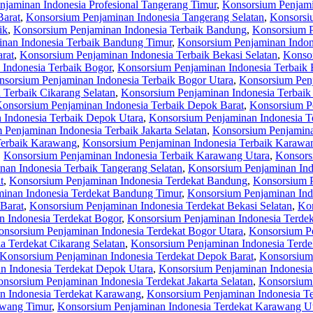
jaminan Indonesia Profesional Tangerang Timur
,
Konsorsium Penjami
Barat
,
Konsorsium Penjaminan Indonesia Tangerang Selatan
,
Konsorsi
ik
,
Konsorsium Penjaminan Indonesia Terbaik Bandung
,
Konsorsium P
nan Indonesia Terbaik Bandung Timur
,
Konsorsium Penjaminan Indon
rat
,
Konsorsium Penjaminan Indonesia Terbaik Bekasi Selatan
,
Konsor
Indonesia Terbaik Bogor
,
Konsorsium Penjaminan Indonesia Terbaik 
sorsium Penjaminan Indonesia Terbaik Bogor Utara
,
Konsorsium Penj
 Terbaik Cikarang Selatan
,
Konsorsium Penjaminan Indonesia Terbaik
onsorsium Penjaminan Indonesia Terbaik Depok Barat
,
Konsorsium Pe
 Indonesia Terbaik Depok Utara
,
Konsorsium Penjaminan Indonesia Te
Penjaminan Indonesia Terbaik Jakarta Selatan
,
Konsorsium Penjaminan
Terbaik Karawang
,
Konsorsium Penjaminan Indonesia Terbaik Karawa
,
Konsorsium Penjaminan Indonesia Terbaik Karawang Utara
,
Konsors
an Indonesia Terbaik Tangerang Selatan
,
Konsorsium Penjaminan Ind
t
,
Konsorsium Penjaminan Indonesia Terdekat Bandung
,
Konsorsium P
inan Indonesia Terdekat Bandung Timur
,
Konsorsium Penjaminan Ind
Barat
,
Konsorsium Penjaminan Indonesia Terdekat Bekasi Selatan
,
Kon
 Indonesia Terdekat Bogor
,
Konsorsium Penjaminan Indonesia Terdek
nsorsium Penjaminan Indonesia Terdekat Bogor Utara
,
Konsorsium Pe
a Terdekat Cikarang Selatan
,
Konsorsium Penjaminan Indonesia Terde
Konsorsium Penjaminan Indonesia Terdekat Depok Barat
,
Konsorsium 
n Indonesia Terdekat Depok Utara
,
Konsorsium Penjaminan Indonesia 
nsorsium Penjaminan Indonesia Terdekat Jakarta Selatan
,
Konsorsium 
n Indonesia Terdekat Karawang
,
Konsorsium Penjaminan Indonesia T
awang Timur
,
Konsorsium Penjaminan Indonesia Terdekat Karawang U