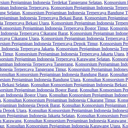
sium Penjaminan Indonesia Terdekat Tangerang Selatan
,
Konsorsium P
inan Indonesia Terpercaya
,
Konsorsium Penjaminan Indonesia Terpe
ng Selatan
,
Konsorsium Penjaminan Indonesia Terpercaya Bandung T
njaminan Indonesia Terpercaya Bekasi Barat
,
Konsorsium Penjaminan 
a Terpercaya Bekasi Utara
,
Konsorsium Penjaminan Indonesia Terper
Konsorsium Penjaminan Indonesia Terpercaya Bogor Timur
,
Konsorsiu
Indonesia Terpercaya Cikarang Barat
,
Konsorsium Penjaminan Indones
rcaya Cikarang Utara
,
Konsorsium Penjaminan Indonesia Terpercaya
rsium Penjaminan Indonesia Terpercaya Depok Timur
,
Konsorsium Pen
Indonesia Terpercaya Jakarta
,
Konsorsium Penjaminan Indonesia Terpe
a Timur
,
Konsorsium Penjaminan Indonesia Terpercaya Jakarta Utara
,
orsium Penjaminan Indonesia Terpercaya Karawang Selatan
,
Konsors
aminan Indonesia Terpercaya Tangerang
,
Konsorsium Penjaminan Indo
onesia Terpercaya Tangerang Timur
,
Konsorsium Penjaminan Indonesi
onsultan Konsorsium Penjaminan Indonesia Bandung Barat
,
Konsulta
rsium Penjaminan Indonesia Bandung Utara
,
Konsultan Konsorsium P
 Bekasi Selatan
,
Konsultan Konsorsium Penjaminan Indonesia Bekasi
orsium Penjaminan Indonesia Bogor Barat
,
Konsultan Konsorsium Pen
an Indonesia Bogor Utara
,
Konsultan Konsorsium Penjaminan Indones
n
,
Konsultan Konsorsium Penjaminan Indonesia Cikarang Timur
,
Konsu
njaminan Indonesia Depok Barat
,
Konsultan Konsorsium Penjaminan 
ia Depok Utara
,
Konsultan Konsorsium Penjaminan Indonesia Indonesi
um Penjaminan Indonesia Jakarta Selatan
,
Konsultan Konsorsium Penja
ia Karawang
,
Konsultan Konsorsium Penjaminan Indonesia Karawang 
ur
,
Konsultan Konsorsium Penjaminan Indonesia Karawang Utara
,
Ko