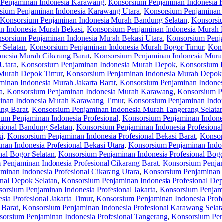
Penjaminan Indonesia Karawang
,
Konsorsium Penjaminan Indonesia 
sium Penjaminan Indonesia Karawang Utara
,
Konsorsium Penjaminan
Konsorsium Penjaminan Indonesia Murah Bandung Selatan
,
Konsorsi
n Indonesia Murah Bekasi
,
Konsorsium Penjaminan Indonesia Murah 
sorsium Penjaminan Indonesia Murah Bekasi Utara
,
Konsorsium Penj
 Selatan
,
Konsorsium Penjaminan Indonesia Murah Bogor Timur
,
Kons
nesia Murah Cikarang Barat
,
Konsorsium Penjaminan Indonesia Murah
Utara
,
Konsorsium Penjaminan Indonesia Murah Depok
,
Konsorsium 
 Murah Depok Timur
,
Konsorsium Penjaminan Indonesia Murah Depok
inan Indonesia Murah Jakarta Barat
,
Konsorsium Penjaminan Indones
a
,
Konsorsium Penjaminan Indonesia Murah Karawang
,
Konsorsium P
inan Indonesia Murah Karawang Timur
,
Konsorsium Penjaminan Indo
ng Barat
,
Konsorsium Penjaminan Indonesia Murah Tangerang Selata
um Penjaminan Indonesia Profesional
,
Konsorsium Penjaminan Indone
sional Bandung Selatan
,
Konsorsium Penjaminan Indonesia Profesiona
si
,
Konsorsium Penjaminan Indonesia Profesional Bekasi Barat
,
Konsor
an Indonesia Profesional Bekasi Utara
,
Konsorsium Penjaminan Indon
nal Bogor Selatan
,
Konsorsium Penjaminan Indonesia Profesional Bog
Penjaminan Indonesia Profesional Cikarang Barat
,
Konsorsium Penjam
minan Indonesia Profesional Cikarang Utara
,
Konsorsium Penjaminan 
nal Depok Selatan
,
Konsorsium Penjaminan Indonesia Profesional De
orsium Penjaminan Indonesia Profesional Jakarta
,
Konsorsium Penjami
ia Profesional Jakarta Timur
,
Konsorsium Penjaminan Indonesia Profe
 Barat
,
Konsorsium Penjaminan Indonesia Profesional Karawang Selat
orsium Penjaminan Indonesia Profesional Tangerang
,
Konsorsium Pen