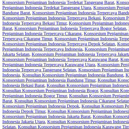
Konsorsium Penjaminan Indonesia Terdekat Tangerang Barat
,
Konsor
Penjaminan Indonesia Terdekat Tangerang Utara
,
Konsorsium Penjam
Bandung Barat
,
Konsorsium Penjaminan Indonesia Terpercaya Bandu
Konsorsium Penjaminan Indonesia Terpercaya Bekasi
,
Konsorsium Pe
Indonesia Terpercaya Bekasi Timur
,
Konsorsium Penjaminan Indonesi
Barat
,
Konsorsium Penjaminan Indonesia Terpercaya Bogor Selatan
,
Penjaminan Indonesia Terpercaya Cikarang
,
Konsorsium Penjaminan 
Terpercaya Cikarang Timur
,
Konsorsium Penjaminan Indonesia Terpe
Konsorsium Penjaminan Indonesia Terpercaya Depok Selatan
,
Konso
Penjaminan Indonesia Terpercaya Indonesia
,
Konsorsium Penjaminan 
Jakarta Selatan
,
Konsorsium Penjaminan Indonesia Terpercaya Jakart
Konsorsium Penjaminan Indonesia Terpercaya Karawang Barat
,
Kons
Penjaminan Indonesia Terpercaya Karawang Utara
,
Konsorsium Penj
Indonesia Terpercaya Tangerang Selatan
,
Konsorsium Penjaminan Ind
Indonesia
,
Konsultan Konsorsium Penjaminan Indonesia Bandung
,
K
Konsorsium Penjaminan Indonesia Bandung Timur
,
Konsultan Konso
Indonesia Bekasi Barat
,
Konsultan Konsorsium Penjaminan Indonesia
Konsultan Konsorsium Penjaminan Indonesia Bogor
,
Konsultan Kons
Penjaminan Indonesia Bogor Timur
,
Konsultan Konsorsium Penjamin
Barat
,
Konsultan Konsorsium Penjaminan Indonesia Cikarang Selata
Konsorsium Penjaminan Indonesia Depok
,
Konsultan Konsorsium Pe
Indonesia Depok Timur
,
Konsultan Konsorsium Penjaminan Indones
Konsorsium Penjaminan Indonesia Jakarta Barat
,
Konsultan Konsorsi
Indonesia Jakarta Utara
,
Konsultan Konsorsium Penjaminan Indones
Selatan
,
Konsultan Konsorsium Penjaminan Indonesia Karawang Tim