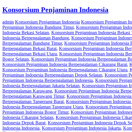
Konsorsium Penjaminan Indonesia
admin
Konsorsium Penjaminan Indonesia
Konsorsium Penjaminan I
Penjaminan Indonesia Bandung Timur
,
Konsorsium Penjaminan Indo
Indonesia Bekasi Selatan
,
Konsorsium Penjaminan Indonesia Bekasi 
Indonesia Berpengalaman Bandung
,
Konsorsium Penjaminan Indone
Berpengalaman Bandung Timur
,
Konsorsium Penjaminan Indonesia 
Berpengalaman Bekasi Barat
,
Konsorsium Penjaminan Indonesia Ber
Berpengalaman Bekasi Utara
,
Konsorsium Penjaminan Indonesia Be
Bogor Selatan
,
Konsorsium Penjaminan Indonesia Berpengalaman B
Konsorsium Penjaminan Indonesia Berpengalaman Cikarang Barat
,
K
Konsorsium Penjaminan Indonesia Berpengalaman Cikarang Utara
,
K
Penjaminan Indonesia Berpengalaman Depok Selatan
,
Konsorsium P
Penjaminan Indonesia Berpengalaman Indonesia
,
Konsorsium Penjam
Indonesia Berpengalaman Jakarta Selatan
,
Konsorsium Penjaminan In
Berpengalaman Karawang
,
Konsorsium Penjaminan Indonesia Berp
Berpengalaman Karawang Timur
,
Konsorsium Penjaminan Indonesi
Berpengalaman Tangerang Barat
,
Konsorsium Penjaminan Indonesia
Indonesia Berpengalaman Tangerang Utara
,
Konsorsium Penjaminan 
Penjaminan Indonesia Bogor Timur
,
Konsorsium Penjaminan Indones
Indonesia Cikarang Selatan
,
Konsorsium Penjaminan Indonesia Cika
Indonesia Depok Barat
,
Konsorsium Penjaminan Indonesia Depok Se
Indonesia Indonesia
,
Konsorsium Penjaminan Indonesia Jakarta
,
Kons