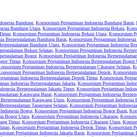
ndonesia Bandung
,
Konsorsium Penjaminan Indonesia Bandung Barat
,
nesia Bandung Utara
,
Konsorsium Penjaminan Indonesia Bekasi
,
Kons
Timur
,
Konsorsium Penjaminan Indonesia Bekasi Utara
,
Konsorsium P
sia Berpengalaman Bandung Barat
,
Konsorsium Penjaminan Indonesia
Berpengalaman Bandung Utara
,
Konsorsium Penjaminan Indonesia Be
pengalaman Bekasi Selatan
,
Konsorsium Penjaminan Indonesia Berpe
rpengalaman Bogor
,
Konsorsium Penjaminan Indonesia Berpengalaman
ogor Timur
,
Konsorsium Penjaminan Indonesia Berpengalaman Bogor 
onsorsium Penjaminan Indonesia Berpengalaman Cikarang Selatan
,
K
onsorsium Penjaminan Indonesia Berpengalaman Depok
,
Konsorsium
enjaminan Indonesia Berpengalaman Depok Timur
,
Konsorsium Penjam
inan Indonesia Berpengalaman Jakarta
,
Konsorsium Penjaminan Indon
donesia Berpengalaman Jakarta Timur
,
Konsorsium Penjaminan Indone
engalaman Karawang Barat
,
Konsorsium Penjaminan Indonesia Berpen
a Berpengalaman Karawang Utara
,
Konsorsium Penjaminan Indonesia 
 Berpengalaman Tangerang Selatan
,
Konsorsium Penjaminan Indonesi
Indonesia Bogor
,
Konsorsium Penjaminan Indonesia Bogor Barat
,
Kon
ia Bogor Utara
,
Konsorsium Penjaminan Indonesia Cikarang
,
Konsors
rang Timur
,
Konsorsium Penjaminan Indonesia Cikarang Utara
,
Konsor
latan
,
Konsorsium Penjaminan Indonesia Depok Timur
,
Konsorsium Pe
orsium Penjaminan Indonesia Jakarta Barat
,
Konsorsium Penjaminan In