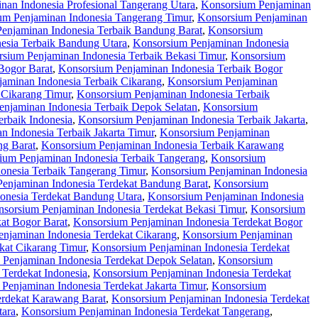
nan Indonesia Profesional Tangerang Utara
,
Konsorsium Penjaminan
um Penjaminan Indonesia Tangerang Timur
,
Konsorsium Penjaminan
enjaminan Indonesia Terbaik Bandung Barat
,
Konsorsium
esia Terbaik Bandung Utara
,
Konsorsium Penjaminan Indonesia
sium Penjaminan Indonesia Terbaik Bekasi Timur
,
Konsorsium
Bogor Barat
,
Konsorsium Penjaminan Indonesia Terbaik Bogor
aminan Indonesia Terbaik Cikarang
,
Konsorsium Penjaminan
 Cikarang Timur
,
Konsorsium Penjaminan Indonesia Terbaik
njaminan Indonesia Terbaik Depok Selatan
,
Konsorsium
rbaik Indonesia
,
Konsorsium Penjaminan Indonesia Terbaik Jakarta
,
 Indonesia Terbaik Jakarta Timur
,
Konsorsium Penjaminan
ng Barat
,
Konsorsium Penjaminan Indonesia Terbaik Karawang
ium Penjaminan Indonesia Terbaik Tangerang
,
Konsorsium
onesia Terbaik Tangerang Timur
,
Konsorsium Penjaminan Indonesia
enjaminan Indonesia Terdekat Bandung Barat
,
Konsorsium
onesia Terdekat Bandung Utara
,
Konsorsium Penjaminan Indonesia
sorsium Penjaminan Indonesia Terdekat Bekasi Timur
,
Konsorsium
at Bogor Barat
,
Konsorsium Penjaminan Indonesia Terdekat Bogor
njaminan Indonesia Terdekat Cikarang
,
Konsorsium Penjaminan
kat Cikarang Timur
,
Konsorsium Penjaminan Indonesia Terdekat
Penjaminan Indonesia Terdekat Depok Selatan
,
Konsorsium
Terdekat Indonesia
,
Konsorsium Penjaminan Indonesia Terdekat
Penjaminan Indonesia Terdekat Jakarta Timur
,
Konsorsium
erdekat Karawang Barat
,
Konsorsium Penjaminan Indonesia Terdekat
tara
,
Konsorsium Penjaminan Indonesia Terdekat Tangerang
,