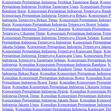
Konsorsium Penjaminan Indonesia Terdekat Tangerang Barat
,
Konsor
Penjaminan Indonesia Terdekat Tangerang Utara
,
Konsorsium Penjam
Bandung Barat
,
Konsorsium Penjaminan Indonesia Terpercaya Bandu
Konsorsium Penjaminan Indonesia Terpercaya Bekasi
,
Konsorsium Pe
Indonesia Terpercaya Bekasi Timur
,
Konsorsium Penjaminan Indonesi
Barat
,
Konsorsium Penjaminan Indonesia Terpercaya Bogor Selatan
,
Penjaminan Indonesia Terpercaya Cikarang
,
Konsorsium Penjaminan 
Terpercaya Cikarang Timur
,
Konsorsium Penjaminan Indonesia Terpe
Konsorsium Penjaminan Indonesia Terpercaya Depok Selatan
,
Konso
Penjaminan Indonesia Terpercaya Indonesia
,
Konsorsium Penjaminan 
Jakarta Selatan
,
Konsorsium Penjaminan Indonesia Terpercaya Jakart
Konsorsium Penjaminan Indonesia Terpercaya Karawang Barat
,
Kons
Penjaminan Indonesia Terpercaya Karawang Utara
,
Konsorsium Penj
Indonesia Terpercaya Tangerang Selatan
,
Konsorsium Penjaminan Ind
Indonesia
,
Konsultan Konsorsium Penjaminan Indonesia Bandung
,
K
Konsorsium Penjaminan Indonesia Bandung Timur
,
Konsultan Konso
Indonesia Bekasi Barat
,
Konsultan Konsorsium Penjaminan Indonesia
Konsultan Konsorsium Penjaminan Indonesia Bogor
,
Konsultan Kons
Penjaminan Indonesia Bogor Timur
,
Konsultan Konsorsium Penjamin
Barat
,
Konsultan Konsorsium Penjaminan Indonesia Cikarang Selata
Konsorsium Penjaminan Indonesia Depok
,
Konsultan Konsorsium Pe
Indonesia Depok Timur
,
Konsultan Konsorsium Penjaminan Indones
Konsorsium Penjaminan Indonesia Jakarta Barat
,
Konsultan Konsorsi
Indonesia Jakarta Utara
,
Konsultan Konsorsium Penjaminan Indones
Selatan
,
Konsultan Konsorsium Penjaminan Indonesia Karawang Tim