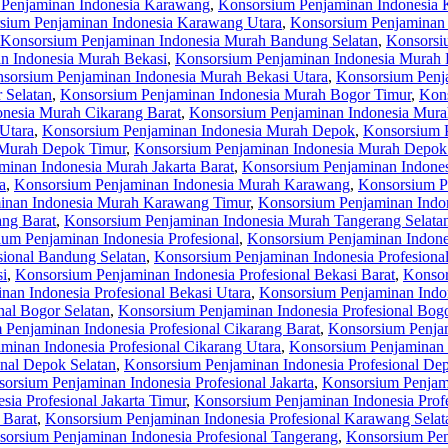
Penjaminan Indonesia Karawang
,
Konsorsium Penjaminan Indonesia 
sium Penjaminan Indonesia Karawang Utara
,
Konsorsium Penjaminan
Konsorsium Penjaminan Indonesia Murah Bandung Selatan
,
Konsorsi
n Indonesia Murah Bekasi
,
Konsorsium Penjaminan Indonesia Murah 
sorsium Penjaminan Indonesia Murah Bekasi Utara
,
Konsorsium Penj
 Selatan
,
Konsorsium Penjaminan Indonesia Murah Bogor Timur
,
Kons
nesia Murah Cikarang Barat
,
Konsorsium Penjaminan Indonesia Murah
Utara
,
Konsorsium Penjaminan Indonesia Murah Depok
,
Konsorsium 
 Murah Depok Timur
,
Konsorsium Penjaminan Indonesia Murah Depok
inan Indonesia Murah Jakarta Barat
,
Konsorsium Penjaminan Indones
a
,
Konsorsium Penjaminan Indonesia Murah Karawang
,
Konsorsium P
inan Indonesia Murah Karawang Timur
,
Konsorsium Penjaminan Indo
ng Barat
,
Konsorsium Penjaminan Indonesia Murah Tangerang Selata
um Penjaminan Indonesia Profesional
,
Konsorsium Penjaminan Indone
sional Bandung Selatan
,
Konsorsium Penjaminan Indonesia Profesiona
si
,
Konsorsium Penjaminan Indonesia Profesional Bekasi Barat
,
Konsor
an Indonesia Profesional Bekasi Utara
,
Konsorsium Penjaminan Indon
nal Bogor Selatan
,
Konsorsium Penjaminan Indonesia Profesional Bog
Penjaminan Indonesia Profesional Cikarang Barat
,
Konsorsium Penjam
minan Indonesia Profesional Cikarang Utara
,
Konsorsium Penjaminan 
nal Depok Selatan
,
Konsorsium Penjaminan Indonesia Profesional De
orsium Penjaminan Indonesia Profesional Jakarta
,
Konsorsium Penjami
ia Profesional Jakarta Timur
,
Konsorsium Penjaminan Indonesia Profe
 Barat
,
Konsorsium Penjaminan Indonesia Profesional Karawang Selat
orsium Penjaminan Indonesia Profesional Tangerang
,
Konsorsium Pen