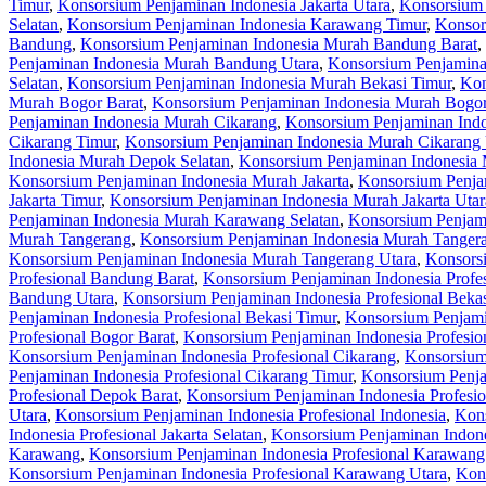
Timur
,
Konsorsium Penjaminan Indonesia Jakarta Utara
,
Konsorsium 
Selatan
,
Konsorsium Penjaminan Indonesia Karawang Timur
,
Konsor
Bandung
,
Konsorsium Penjaminan Indonesia Murah Bandung Barat
,
Penjaminan Indonesia Murah Bandung Utara
,
Konsorsium Penjamina
Selatan
,
Konsorsium Penjaminan Indonesia Murah Bekasi Timur
,
Kon
Murah Bogor Barat
,
Konsorsium Penjaminan Indonesia Murah Bogor
Penjaminan Indonesia Murah Cikarang
,
Konsorsium Penjaminan Indo
Cikarang Timur
,
Konsorsium Penjaminan Indonesia Murah Cikarang 
Indonesia Murah Depok Selatan
,
Konsorsium Penjaminan Indonesia
Konsorsium Penjaminan Indonesia Murah Jakarta
,
Konsorsium Penjam
Jakarta Timur
,
Konsorsium Penjaminan Indonesia Murah Jakarta Utar
Penjaminan Indonesia Murah Karawang Selatan
,
Konsorsium Penjam
Murah Tangerang
,
Konsorsium Penjaminan Indonesia Murah Tangera
Konsorsium Penjaminan Indonesia Murah Tangerang Utara
,
Konsorsi
Profesional Bandung Barat
,
Konsorsium Penjaminan Indonesia Profe
Bandung Utara
,
Konsorsium Penjaminan Indonesia Profesional Beka
Penjaminan Indonesia Profesional Bekasi Timur
,
Konsorsium Penjamin
Profesional Bogor Barat
,
Konsorsium Penjaminan Indonesia Profesio
Konsorsium Penjaminan Indonesia Profesional Cikarang
,
Konsorsium 
Penjaminan Indonesia Profesional Cikarang Timur
,
Konsorsium Penja
Profesional Depok Barat
,
Konsorsium Penjaminan Indonesia Profesio
Utara
,
Konsorsium Penjaminan Indonesia Profesional Indonesia
,
Kons
Indonesia Profesional Jakarta Selatan
,
Konsorsium Penjaminan Indones
Karawang
,
Konsorsium Penjaminan Indonesia Profesional Karawang
Konsorsium Penjaminan Indonesia Profesional Karawang Utara
,
Kons