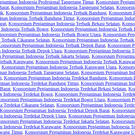
jaminan Indonesia Profesional Tangerang Timur
,
Konsorsium Penjami
Barat
,
Konsorsium Penjaminan Indonesia Tangerang Selatan
,
Konsorsi
ik
,
Konsorsium Penjaminan Indonesia Terbaik Bandung
,
Konsorsium P
nan Indonesia Terbaik Bandung Timur
,
Konsorsium Penjaminan Indon
rat
,
Konsorsium Penjaminan Indonesia Terbaik Bekasi Selatan
,
Konsor
Indonesia Terbaik Bogor
,
Konsorsium Penjaminan Indonesia Terbaik 
sorsium Penjaminan Indonesia Terbaik Bogor Utara
,
Konsorsium Penj
 Terbaik Cikarang Selatan
,
Konsorsium Penjaminan Indonesia Terbaik
onsorsium Penjaminan Indonesia Terbaik Depok Barat
,
Konsorsium Pe
 Indonesia Terbaik Depok Utara
,
Konsorsium Penjaminan Indonesia Te
Penjaminan Indonesia Terbaik Jakarta Selatan
,
Konsorsium Penjaminan
Terbaik Karawang
,
Konsorsium Penjaminan Indonesia Terbaik Karawa
,
Konsorsium Penjaminan Indonesia Terbaik Karawang Utara
,
Konsors
an Indonesia Terbaik Tangerang Selatan
,
Konsorsium Penjaminan Ind
t
,
Konsorsium Penjaminan Indonesia Terdekat Bandung
,
Konsorsium P
inan Indonesia Terdekat Bandung Timur
,
Konsorsium Penjaminan Ind
Barat
,
Konsorsium Penjaminan Indonesia Terdekat Bekasi Selatan
,
Kon
 Indonesia Terdekat Bogor
,
Konsorsium Penjaminan Indonesia Terdek
nsorsium Penjaminan Indonesia Terdekat Bogor Utara
,
Konsorsium Pe
a Terdekat Cikarang Selatan
,
Konsorsium Penjaminan Indonesia Terde
Konsorsium Penjaminan Indonesia Terdekat Depok Barat
,
Konsorsium 
n Indonesia Terdekat Depok Utara
,
Konsorsium Penjaminan Indonesia 
nsorsium Penjaminan Indonesia Terdekat Jakarta Selatan
,
Konsorsium 
n Indonesia Terdekat Karawang
,
Konsorsium Penjaminan Indonesia T
awang Timur
,
Konsorsium Penjaminan Indonesia Terdekat Karawang U