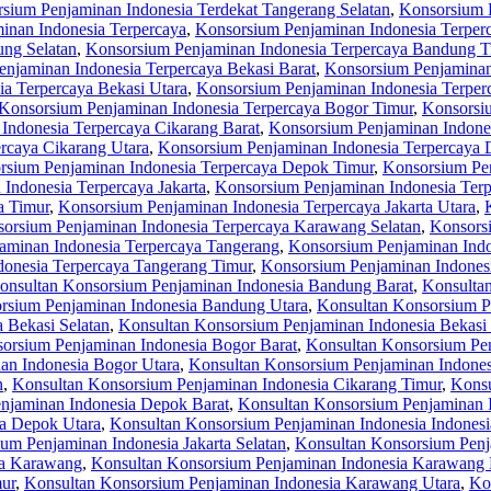
sium Penjaminan Indonesia Terdekat Tangerang Selatan
,
Konsorsium P
inan Indonesia Terpercaya
,
Konsorsium Penjaminan Indonesia Terpe
ng Selatan
,
Konsorsium Penjaminan Indonesia Terpercaya Bandung T
njaminan Indonesia Terpercaya Bekasi Barat
,
Konsorsium Penjaminan 
a Terpercaya Bekasi Utara
,
Konsorsium Penjaminan Indonesia Terper
Konsorsium Penjaminan Indonesia Terpercaya Bogor Timur
,
Konsorsiu
Indonesia Terpercaya Cikarang Barat
,
Konsorsium Penjaminan Indones
rcaya Cikarang Utara
,
Konsorsium Penjaminan Indonesia Terpercaya
rsium Penjaminan Indonesia Terpercaya Depok Timur
,
Konsorsium Pen
Indonesia Terpercaya Jakarta
,
Konsorsium Penjaminan Indonesia Terpe
a Timur
,
Konsorsium Penjaminan Indonesia Terpercaya Jakarta Utara
,
orsium Penjaminan Indonesia Terpercaya Karawang Selatan
,
Konsors
aminan Indonesia Terpercaya Tangerang
,
Konsorsium Penjaminan Indo
onesia Terpercaya Tangerang Timur
,
Konsorsium Penjaminan Indonesi
onsultan Konsorsium Penjaminan Indonesia Bandung Barat
,
Konsulta
rsium Penjaminan Indonesia Bandung Utara
,
Konsultan Konsorsium P
 Bekasi Selatan
,
Konsultan Konsorsium Penjaminan Indonesia Bekasi
orsium Penjaminan Indonesia Bogor Barat
,
Konsultan Konsorsium Pen
an Indonesia Bogor Utara
,
Konsultan Konsorsium Penjaminan Indones
n
,
Konsultan Konsorsium Penjaminan Indonesia Cikarang Timur
,
Konsu
njaminan Indonesia Depok Barat
,
Konsultan Konsorsium Penjaminan 
ia Depok Utara
,
Konsultan Konsorsium Penjaminan Indonesia Indonesi
um Penjaminan Indonesia Jakarta Selatan
,
Konsultan Konsorsium Penja
ia Karawang
,
Konsultan Konsorsium Penjaminan Indonesia Karawang 
ur
,
Konsultan Konsorsium Penjaminan Indonesia Karawang Utara
,
Ko