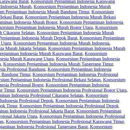
Karawang Barat
,
Konsorsium Penjaminan Indonesia Karawang
 Indonesia Murah
,
Konsorsium Penjaminan Indonesia Murah
um Penjaminan Indonesia Murah Bandung Timur
,
Konsorsium
Bekasi Barat
,
Konsorsium Penjaminan Indonesia Murah Bekasi
aminan Indonesia Murah Bogor
,
Konsorsium Penjaminan Indonesia
orsium Penjaminan Indonesia Murah Bogor Utara
,
Konsorsium
 Cikarang Selatan
,
Konsorsium Penjaminan Indonesia Murah
Penjaminan Indonesia Murah Depok Barat
,
Konsorsium Penjaminan
 Utara
,
Konsorsium Penjaminan Indonesia Murah Indonesia
,
ia Murah Jakarta Selatan
,
Konsorsium Penjaminan Indonesia Murah
enjaminan Indonesia Murah Karawang Barat
,
Konsorsium
nesia Murah Karawang Utara
,
Konsorsium Penjaminan Indonesia
n
,
Konsorsium Penjaminan Indonesia Murah Tangerang Timur
,
sia Profesional Bandung
,
Konsorsium Penjaminan Indonesia
l Bandung Timur
,
Konsorsium Penjaminan Indonesia Profesional
sium Penjaminan Indonesia Profesional Bekasi Selatan
,
Konsorsium
esia Profesional Bogor
,
Konsorsium Penjaminan Indonesia
or Timur
,
Konsorsium Penjaminan Indonesia Profesional Bogor Utara
,
inan Indonesia Profesional Cikarang Selatan
,
Konsorsium
Indonesia Profesional Depok
,
Konsorsium Penjaminan Indonesia
pok Timur
,
Konsorsium Penjaminan Indonesia Profesional Depok
nan Indonesia Profesional Jakarta Barat
,
Konsorsium Penjaminan
sional Jakarta Utara
,
Konsorsium Penjaminan Indonesia Profesional
an
,
Konsorsium Penjaminan Indonesia Profesional Karawang Timur
,
jaminan Indonesia Profesional Tangerang Barat
,
Konsorsium