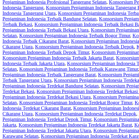
Penjaminan Indonesia Profesional Tangerang Selatan
,
Konsorsium Pen
Indonesia Tangerang
,
Konsorsium Penjaminan Indonesia Tangerang 
Indonesia Tangerang Utara
,
Konsorsium Penjaminan Indonesia Terba
Penjaminan Indonesia Terbaik Bandung Selatan
,
Konsorsium Penjami
Terbaik Bekasi
,
Konsorsium Penjaminan Indonesia Terbaik Bekasi Ba
Penjaminan Indonesia Terbaik Bekasi Utara
,
Konsorsium Penjaminan 
Selatan
,
Konsorsium Penjaminan Indonesia Terbaik Bogor Timur
,
Kon
Indonesia Terbaik Cikarang Barat
,
Konsorsium Penjaminan Indonesia
Cikarang Utara
,
Konsorsium Penjaminan Indonesia Terbaik Depok
,
K
Penjaminan Indonesia Terbaik Depok Timur
,
Konsorsium Penjaminan
Konsorsium Penjaminan Indonesia Terbaik Jakarta Barat
,
Konsorsium 
Indonesia Terbaik Jakarta Utara
,
Konsorsium Penjaminan Indonesia 
Selatan
,
Konsorsium Penjaminan Indonesia Terbaik Karawang Timur
Penjaminan Indonesia Terbaik Tangerang Barat
,
Konsorsium Penjamin
Terbaik Tangerang Utara
,
Konsorsium Penjaminan Indonesia Terdeka
Penjaminan Indonesia Terdekat Bandung Selatan
,
Konsorsium Penjam
Terdekat Bekasi
,
Konsorsium Penjaminan Indonesia Terdekat Bekasi 
Penjaminan Indonesia Terdekat Bekasi Utara
,
Konsorsium Penjaminan
Selatan
,
Konsorsium Penjaminan Indonesia Terdekat Bogor Timur
,
Ko
Indonesia Terdekat Cikarang Barat
,
Konsorsium Penjaminan Indonesi
Cikarang Utara
,
Konsorsium Penjaminan Indonesia Terdekat Depok
,
Penjaminan Indonesia Terdekat Depok Timur
,
Konsorsium Penjamina
Jakarta
,
Konsorsium Penjaminan Indonesia Terdekat Jakarta Barat
,
Ko
Penjaminan Indonesia Terdekat Jakarta Utara
,
Konsorsium Penjamina
Karawang Selatan
,
Konsorsium Penjaminan Indonesia Terdekat Kar