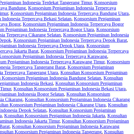
enjaminan Indonesia Terdekat Tangerang Timur
,
Konsorsium
rcaya Bandung
,
Konsorsium Penjaminan Indonesia Terpercaya
imur
,
Konsorsium Penjaminan Indonesia Terpercaya Bandung Utara
,
Indonesia Terpercaya Bekasi Selatan
,
Konsorsium Penjaminan
caya Bogor
,
Konsorsium Penjaminan Indonesia Terpercaya Bogor
m Penjaminan Indonesia Terpercaya Bogor Utara
,
Konsorsium
ia Terpercaya Cikarang Selatan
,
Konsorsium Penjaminan Indonesia
 Depok
,
Konsorsium Penjaminan Indonesia Terpercaya Depok Barat
,
jaminan Indonesia Terpercaya Depok Utara
,
Konsorsium
rcaya Jakarta Barat
,
Konsorsium Penjaminan Indonesia Terpercaya
Konsorsium Penjaminan Indonesia Terpercaya Karawang
,
ium Penjaminan Indonesia Terpercaya Karawang Timur
,
Konsorsium
nesia Terpercaya Tangerang Barat
,
Konsorsium Penjaminan
a Terpercaya Tangerang Utara
,
Konsultan Konsorsium Penjaminan
n Konsorsium Penjaminan Indonesia Bandung Selatan
,
Konsultan
enjaminan Indonesia Bekasi
,
Konsultan Konsorsium Penjaminan
 Timur
,
Konsultan Konsorsium Penjaminan Indonesia Bekasi Utara
,
jaminan Indonesia Bogor Selatan
,
Konsultan Konsorsium
ia Cikarang
,
Konsultan Konsorsium Penjaminan Indonesia Cikarang
ltan Konsorsium Penjaminan Indonesia Cikarang Utara
,
Konsultan
Indonesia Depok Selatan
,
Konsultan Konsorsium Penjaminan
a
,
Konsultan Konsorsium Penjaminan Indonesia Jakarta
,
Konsultan
minan Indonesia Jakarta Timur
,
Konsultan Konsorsium Penjaminan
Barat
,
Konsultan Konsorsium Penjaminan Indonesia Karawang
nsultan Konsorsium Penjaminan Indonesia Tangerang
,
Konsultan