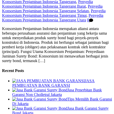
Konsorsium Penjaminan Indonesia Tangerang
,
Penyedia
Konsorsium Penjaminan Indonesia Tangerang Barat
,
Penyedia
Konsorsium Penjaminan Indonesia Tangerang Selatan
,
Penyedia
Konsorsium Penjaminan Indonesia Tangerang Timur
,
Penyedia
Konsorsium Penjaminan Indonesia Tangerang Utara
0
Konsorsium Penjaminan Indonesia merupakan aliansi antara
beberapa perusahaan asuransi dan penjaminan yang bekerja sama
untuk menyediakan produk surety bond bagi proyek-proyek
konstruksi di Indonesia. Produk ini berfungsi sebagai jaminan bagi
pemberi kerja (obligee) atas pelaksanaan kontrak oleh kontraktor
(principal). Fungsi Utama Konsorsium Penjaminan: Penyediaan
Jaminan Surety Bond: Konsorsium ini menawarkan berbagai jenis
surety bond, termasuk […]
Recent Posts
JASA
PEMBUATAN BANK GARANSI
Jasa Penerbitan Bank
Garansi Non Cholletral Jakarta
Tips Memilih Bank Garansi
Di Jakarta
Jasa Bank Garansi Surety
Bond Jakarta