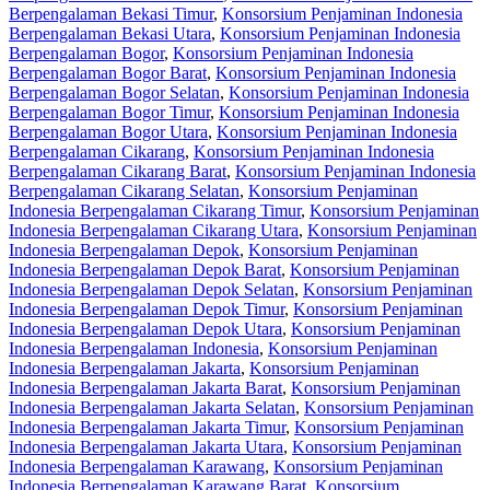
Berpengalaman Bekasi Timur
,
Konsorsium Penjaminan Indonesia
Berpengalaman Bekasi Utara
,
Konsorsium Penjaminan Indonesia
Berpengalaman Bogor
,
Konsorsium Penjaminan Indonesia
Berpengalaman Bogor Barat
,
Konsorsium Penjaminan Indonesia
Berpengalaman Bogor Selatan
,
Konsorsium Penjaminan Indonesia
Berpengalaman Bogor Timur
,
Konsorsium Penjaminan Indonesia
Berpengalaman Bogor Utara
,
Konsorsium Penjaminan Indonesia
Berpengalaman Cikarang
,
Konsorsium Penjaminan Indonesia
Berpengalaman Cikarang Barat
,
Konsorsium Penjaminan Indonesia
Berpengalaman Cikarang Selatan
,
Konsorsium Penjaminan
Indonesia Berpengalaman Cikarang Timur
,
Konsorsium Penjaminan
Indonesia Berpengalaman Cikarang Utara
,
Konsorsium Penjaminan
Indonesia Berpengalaman Depok
,
Konsorsium Penjaminan
Indonesia Berpengalaman Depok Barat
,
Konsorsium Penjaminan
Indonesia Berpengalaman Depok Selatan
,
Konsorsium Penjaminan
Indonesia Berpengalaman Depok Timur
,
Konsorsium Penjaminan
Indonesia Berpengalaman Depok Utara
,
Konsorsium Penjaminan
Indonesia Berpengalaman Indonesia
,
Konsorsium Penjaminan
Indonesia Berpengalaman Jakarta
,
Konsorsium Penjaminan
Indonesia Berpengalaman Jakarta Barat
,
Konsorsium Penjaminan
Indonesia Berpengalaman Jakarta Selatan
,
Konsorsium Penjaminan
Indonesia Berpengalaman Jakarta Timur
,
Konsorsium Penjaminan
Indonesia Berpengalaman Jakarta Utara
,
Konsorsium Penjaminan
Indonesia Berpengalaman Karawang
,
Konsorsium Penjaminan
Indonesia Berpengalaman Karawang Barat
,
Konsorsium