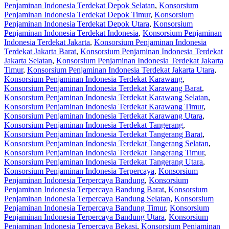
Penjaminan Indonesia Terdekat Depok Selatan
,
Konsorsium
Penjaminan Indonesia Terdekat Depok Timur
,
Konsorsium
Penjaminan Indonesia Terdekat Depok Utara
,
Konsorsium
Penjaminan Indonesia Terdekat Indonesia
,
Konsorsium Penjaminan
Indonesia Terdekat Jakarta
,
Konsorsium Penjaminan Indonesia
Terdekat Jakarta Barat
,
Konsorsium Penjaminan Indonesia Terdekat
Jakarta Selatan
,
Konsorsium Penjaminan Indonesia Terdekat Jakarta
Timur
,
Konsorsium Penjaminan Indonesia Terdekat Jakarta Utara
,
Konsorsium Penjaminan Indonesia Terdekat Karawang
,
Konsorsium Penjaminan Indonesia Terdekat Karawang Barat
,
Konsorsium Penjaminan Indonesia Terdekat Karawang Selatan
,
Konsorsium Penjaminan Indonesia Terdekat Karawang Timur
,
Konsorsium Penjaminan Indonesia Terdekat Karawang Utara
,
Konsorsium Penjaminan Indonesia Terdekat Tangerang
,
Konsorsium Penjaminan Indonesia Terdekat Tangerang Barat
,
Konsorsium Penjaminan Indonesia Terdekat Tangerang Selatan
,
Konsorsium Penjaminan Indonesia Terdekat Tangerang Timur
,
Konsorsium Penjaminan Indonesia Terdekat Tangerang Utara
,
Konsorsium Penjaminan Indonesia Terpercaya
,
Konsorsium
Penjaminan Indonesia Terpercaya Bandung
,
Konsorsium
Penjaminan Indonesia Terpercaya Bandung Barat
,
Konsorsium
Penjaminan Indonesia Terpercaya Bandung Selatan
,
Konsorsium
Penjaminan Indonesia Terpercaya Bandung Timur
,
Konsorsium
Penjaminan Indonesia Terpercaya Bandung Utara
,
Konsorsium
Penjaminan Indonesia Terpercaya Bekasi
,
Konsorsium Penjaminan