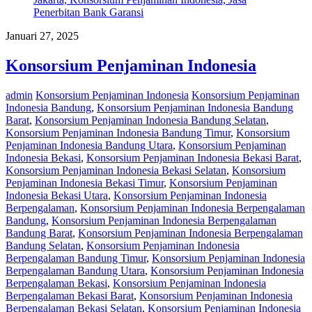
Januari 27, 2025
Konsorsium Penjaminan Indonesia
admin
Konsorsium Penjaminan Indonesia
Konsorsium Penjaminan
Indonesia Bandung
,
Konsorsium Penjaminan Indonesia Bandung
Barat
,
Konsorsium Penjaminan Indonesia Bandung Selatan
,
Konsorsium Penjaminan Indonesia Bandung Timur
,
Konsorsium
Penjaminan Indonesia Bandung Utara
,
Konsorsium Penjaminan
Indonesia Bekasi
,
Konsorsium Penjaminan Indonesia Bekasi Barat
,
Konsorsium Penjaminan Indonesia Bekasi Selatan
,
Konsorsium
Penjaminan Indonesia Bekasi Timur
,
Konsorsium Penjaminan
Indonesia Bekasi Utara
,
Konsorsium Penjaminan Indonesia
Berpengalaman
,
Konsorsium Penjaminan Indonesia Berpengalaman
Bandung
,
Konsorsium Penjaminan Indonesia Berpengalaman
Bandung Barat
,
Konsorsium Penjaminan Indonesia Berpengalaman
Bandung Selatan
,
Konsorsium Penjaminan Indonesia
Berpengalaman Bandung Timur
,
Konsorsium Penjaminan Indonesia
Berpengalaman Bandung Utara
,
Konsorsium Penjaminan Indonesia
Berpengalaman Bekasi
,
Konsorsium Penjaminan Indonesia
Berpengalaman Bekasi Barat
,
Konsorsium Penjaminan Indonesia
Berpengalaman Bekasi Selatan
,
Konsorsium Penjaminan Indonesia