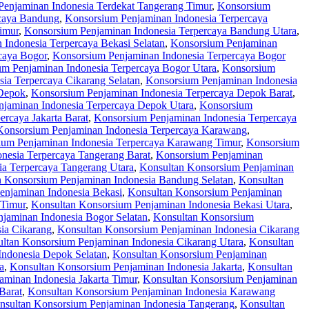
enjaminan Indonesia Terdekat Tangerang Timur
,
Konsorsium
rcaya Bandung
,
Konsorsium Penjaminan Indonesia Terpercaya
imur
,
Konsorsium Penjaminan Indonesia Terpercaya Bandung Utara
,
Indonesia Terpercaya Bekasi Selatan
,
Konsorsium Penjaminan
caya Bogor
,
Konsorsium Penjaminan Indonesia Terpercaya Bogor
m Penjaminan Indonesia Terpercaya Bogor Utara
,
Konsorsium
ia Terpercaya Cikarang Selatan
,
Konsorsium Penjaminan Indonesia
 Depok
,
Konsorsium Penjaminan Indonesia Terpercaya Depok Barat
,
jaminan Indonesia Terpercaya Depok Utara
,
Konsorsium
rcaya Jakarta Barat
,
Konsorsium Penjaminan Indonesia Terpercaya
Konsorsium Penjaminan Indonesia Terpercaya Karawang
,
ium Penjaminan Indonesia Terpercaya Karawang Timur
,
Konsorsium
nesia Terpercaya Tangerang Barat
,
Konsorsium Penjaminan
a Terpercaya Tangerang Utara
,
Konsultan Konsorsium Penjaminan
n Konsorsium Penjaminan Indonesia Bandung Selatan
,
Konsultan
enjaminan Indonesia Bekasi
,
Konsultan Konsorsium Penjaminan
 Timur
,
Konsultan Konsorsium Penjaminan Indonesia Bekasi Utara
,
jaminan Indonesia Bogor Selatan
,
Konsultan Konsorsium
ia Cikarang
,
Konsultan Konsorsium Penjaminan Indonesia Cikarang
ltan Konsorsium Penjaminan Indonesia Cikarang Utara
,
Konsultan
Indonesia Depok Selatan
,
Konsultan Konsorsium Penjaminan
a
,
Konsultan Konsorsium Penjaminan Indonesia Jakarta
,
Konsultan
minan Indonesia Jakarta Timur
,
Konsultan Konsorsium Penjaminan
Barat
,
Konsultan Konsorsium Penjaminan Indonesia Karawang
nsultan Konsorsium Penjaminan Indonesia Tangerang
,
Konsultan