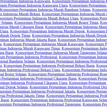
Penjaminan Indonesia Karawang
,
Konsorsium Penjaminan Indonesia 
sium Penjaminan Indonesia Karawang Utara
,
Konsorsium Penjaminan
Konsorsium Penjaminan Indonesia Murah Bandung Selatan
,
Konsorsi
n Indonesia Murah Bekasi
,
Konsorsium Penjaminan Indonesia Murah 
sorsium Penjaminan Indonesia Murah Bekasi Utara
,
Konsorsium Penj
 Selatan
,
Konsorsium Penjaminan Indonesia Murah Bogor Timur
,
Kons
nesia Murah Cikarang Barat
,
Konsorsium Penjaminan Indonesia Murah
Utara
,
Konsorsium Penjaminan Indonesia Murah Depok
,
Konsorsium 
 Murah Depok Timur
,
Konsorsium Penjaminan Indonesia Murah Depok
inan Indonesia Murah Jakarta Barat
,
Konsorsium Penjaminan Indones
a
,
Konsorsium Penjaminan Indonesia Murah Karawang
,
Konsorsium P
inan Indonesia Murah Karawang Timur
,
Konsorsium Penjaminan Indo
ng Barat
,
Konsorsium Penjaminan Indonesia Murah Tangerang Selata
um Penjaminan Indonesia Profesional
,
Konsorsium Penjaminan Indone
sional Bandung Selatan
,
Konsorsium Penjaminan Indonesia Profesiona
si
,
Konsorsium Penjaminan Indonesia Profesional Bekasi Barat
,
Konsor
an Indonesia Profesional Bekasi Utara
,
Konsorsium Penjaminan Indon
nal Bogor Selatan
,
Konsorsium Penjaminan Indonesia Profesional Bog
Penjaminan Indonesia Profesional Cikarang Barat
,
Konsorsium Penjam
minan Indonesia Profesional Cikarang Utara
,
Konsorsium Penjaminan 
nal Depok Selatan
,
Konsorsium Penjaminan Indonesia Profesional De
orsium Penjaminan Indonesia Profesional Jakarta
,
Konsorsium Penjami
ia Profesional Jakarta Timur
,
Konsorsium Penjaminan Indonesia Profe
 Barat
,
Konsorsium Penjaminan Indonesia Profesional Karawang Selat
orsium Penjaminan Indonesia Profesional Tangerang
,
Konsorsium Pen