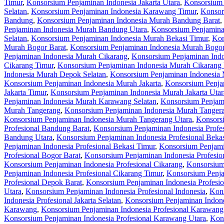
Timur
,
Konsorsium Penjaminan Indonesia Jakarta Utara
,
Konsorsium 
Selatan
,
Konsorsium Penjaminan Indonesia Karawang Timur
,
Konsor
Bandung
,
Konsorsium Penjaminan Indonesia Murah Bandung Barat
,
Penjaminan Indonesia Murah Bandung Utara
,
Konsorsium Penjamina
Selatan
,
Konsorsium Penjaminan Indonesia Murah Bekasi Timur
,
Kon
Murah Bogor Barat
,
Konsorsium Penjaminan Indonesia Murah Bogor
Penjaminan Indonesia Murah Cikarang
,
Konsorsium Penjaminan Indo
Cikarang Timur
,
Konsorsium Penjaminan Indonesia Murah Cikarang 
Indonesia Murah Depok Selatan
,
Konsorsium Penjaminan Indonesia
Konsorsium Penjaminan Indonesia Murah Jakarta
,
Konsorsium Penjam
Jakarta Timur
,
Konsorsium Penjaminan Indonesia Murah Jakarta Utar
Penjaminan Indonesia Murah Karawang Selatan
,
Konsorsium Penjam
Murah Tangerang
,
Konsorsium Penjaminan Indonesia Murah Tangera
Konsorsium Penjaminan Indonesia Murah Tangerang Utara
,
Konsorsi
Profesional Bandung Barat
,
Konsorsium Penjaminan Indonesia Profe
Bandung Utara
,
Konsorsium Penjaminan Indonesia Profesional Beka
Penjaminan Indonesia Profesional Bekasi Timur
,
Konsorsium Penjamin
Profesional Bogor Barat
,
Konsorsium Penjaminan Indonesia Profesio
Konsorsium Penjaminan Indonesia Profesional Cikarang
,
Konsorsium 
Penjaminan Indonesia Profesional Cikarang Timur
,
Konsorsium Penja
Profesional Depok Barat
,
Konsorsium Penjaminan Indonesia Profesio
Utara
,
Konsorsium Penjaminan Indonesia Profesional Indonesia
,
Kons
Indonesia Profesional Jakarta Selatan
,
Konsorsium Penjaminan Indones
Karawang
,
Konsorsium Penjaminan Indonesia Profesional Karawang
Konsorsium Penjaminan Indonesia Profesional Karawang Utara
,
Kons