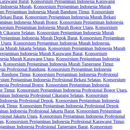
Karawang Barat
,
Konsorsium Penjaminan Indonesia Karawang
 Indonesia Murah
,
Konsorsium Penjaminan Indonesia Murah
um Penjaminan Indonesia Murah Bandung Timur
,
Konsorsium
Bekasi Barat
,
Konsorsium Penjaminan Indonesia Murah Bekasi
aminan Indonesia Murah Bogor
,
Konsorsium Penjaminan Indonesia
orsium Penjaminan Indonesia Murah Bogor Utara
,
Konsorsium
 Cikarang Selatan
,
Konsorsium Penjaminan Indonesia Murah
Penjaminan Indonesia Murah Depok Barat
,
Konsorsium Penjaminan
 Utara
,
Konsorsium Penjaminan Indonesia Murah Indonesia
,
ia Murah Jakarta Selatan
,
Konsorsium Penjaminan Indonesia Murah
enjaminan Indonesia Murah Karawang Barat
,
Konsorsium
nesia Murah Karawang Utara
,
Konsorsium Penjaminan Indonesia
n
,
Konsorsium Penjaminan Indonesia Murah Tangerang Timur
,
sia Profesional Bandung
,
Konsorsium Penjaminan Indonesia
l Bandung Timur
,
Konsorsium Penjaminan Indonesia Profesional
sium Penjaminan Indonesia Profesional Bekasi Selatan
,
Konsorsium
esia Profesional Bogor
,
Konsorsium Penjaminan Indonesia
or Timur
,
Konsorsium Penjaminan Indonesia Profesional Bogor Utara
,
inan Indonesia Profesional Cikarang Selatan
,
Konsorsium
Indonesia Profesional Depok
,
Konsorsium Penjaminan Indonesia
pok Timur
,
Konsorsium Penjaminan Indonesia Profesional Depok
nan Indonesia Profesional Jakarta Barat
,
Konsorsium Penjaminan
sional Jakarta Utara
,
Konsorsium Penjaminan Indonesia Profesional
an
,
Konsorsium Penjaminan Indonesia Profesional Karawang Timur
,
jaminan Indonesia Profesional Tangerang Barat
,
Konsorsium