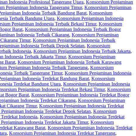
nan Indonesia Profesional Tangerang Utara
,
Konsorsium Penjaminan
um Penjaminan Indonesia Tangerang Timur
,
Konsorsium Penjaminan
enjaminan Indonesia Terbaik Bandung Barat
,
Konsorsium
esia Terbaik Bandung Utara
,
Konsorsium Penjaminan Indonesia
sium Penjaminan Indonesia Terbaik Bekasi Timur
,
Konsorsium
Bogor Barat
,
Konsorsium Penjaminan Indonesia Terbaik Bogor
aminan Indonesia Terbaik Cikarang
,
Konsorsium Penjaminan
 Cikarang Timur
,
Konsorsium Penjaminan Indonesia Terbaik
njaminan Indonesia Terbaik Depok Selatan
,
Konsorsium
rbaik Indonesia
,
Konsorsium Penjaminan Indonesia Terbaik Jakarta
,
 Indonesia Terbaik Jakarta Timur
,
Konsorsium Penjaminan
ng Barat
,
Konsorsium Penjaminan Indonesia Terbaik Karawang
ium Penjaminan Indonesia Terbaik Tangerang
,
Konsorsium
onesia Terbaik Tangerang Timur
,
Konsorsium Penjaminan Indonesia
enjaminan Indonesia Terdekat Bandung Barat
,
Konsorsium
onesia Terdekat Bandung Utara
,
Konsorsium Penjaminan Indonesia
sorsium Penjaminan Indonesia Terdekat Bekasi Timur
,
Konsorsium
at Bogor Barat
,
Konsorsium Penjaminan Indonesia Terdekat Bogor
njaminan Indonesia Terdekat Cikarang
,
Konsorsium Penjaminan
kat Cikarang Timur
,
Konsorsium Penjaminan Indonesia Terdekat
Penjaminan Indonesia Terdekat Depok Selatan
,
Konsorsium
Terdekat Indonesia
,
Konsorsium Penjaminan Indonesia Terdekat
Penjaminan Indonesia Terdekat Jakarta Timur
,
Konsorsium
erdekat Karawang Barat
,
Konsorsium Penjaminan Indonesia Terdekat
tara
,
Konsorsium Penjaminan Indonesia Terdekat Tangerang
,