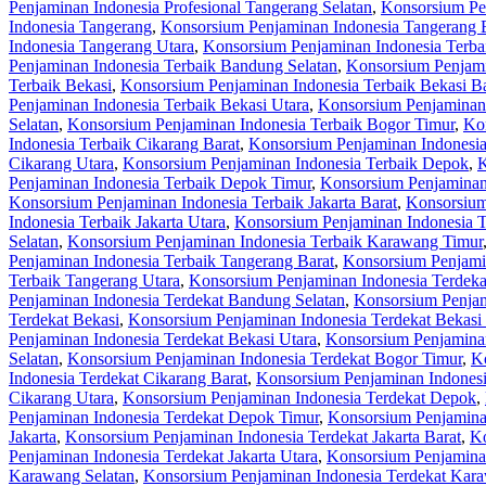
Penjaminan Indonesia Profesional Tangerang Selatan
,
Konsorsium Pen
Indonesia Tangerang
,
Konsorsium Penjaminan Indonesia Tangerang 
Indonesia Tangerang Utara
,
Konsorsium Penjaminan Indonesia Terba
Penjaminan Indonesia Terbaik Bandung Selatan
,
Konsorsium Penjami
Terbaik Bekasi
,
Konsorsium Penjaminan Indonesia Terbaik Bekasi Ba
Penjaminan Indonesia Terbaik Bekasi Utara
,
Konsorsium Penjaminan 
Selatan
,
Konsorsium Penjaminan Indonesia Terbaik Bogor Timur
,
Kon
Indonesia Terbaik Cikarang Barat
,
Konsorsium Penjaminan Indonesia
Cikarang Utara
,
Konsorsium Penjaminan Indonesia Terbaik Depok
,
K
Penjaminan Indonesia Terbaik Depok Timur
,
Konsorsium Penjaminan
Konsorsium Penjaminan Indonesia Terbaik Jakarta Barat
,
Konsorsium 
Indonesia Terbaik Jakarta Utara
,
Konsorsium Penjaminan Indonesia 
Selatan
,
Konsorsium Penjaminan Indonesia Terbaik Karawang Timur
Penjaminan Indonesia Terbaik Tangerang Barat
,
Konsorsium Penjamin
Terbaik Tangerang Utara
,
Konsorsium Penjaminan Indonesia Terdeka
Penjaminan Indonesia Terdekat Bandung Selatan
,
Konsorsium Penjam
Terdekat Bekasi
,
Konsorsium Penjaminan Indonesia Terdekat Bekasi 
Penjaminan Indonesia Terdekat Bekasi Utara
,
Konsorsium Penjaminan
Selatan
,
Konsorsium Penjaminan Indonesia Terdekat Bogor Timur
,
Ko
Indonesia Terdekat Cikarang Barat
,
Konsorsium Penjaminan Indonesi
Cikarang Utara
,
Konsorsium Penjaminan Indonesia Terdekat Depok
,
Penjaminan Indonesia Terdekat Depok Timur
,
Konsorsium Penjamina
Jakarta
,
Konsorsium Penjaminan Indonesia Terdekat Jakarta Barat
,
Ko
Penjaminan Indonesia Terdekat Jakarta Utara
,
Konsorsium Penjamina
Karawang Selatan
,
Konsorsium Penjaminan Indonesia Terdekat Kar