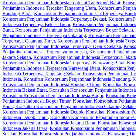
Konsorsium Penjaminan Indonesia Terdekat Tangerang Barat
,
Konsor
Penjaminan Indonesia Terdekat Tangerang Utara
,
Konsorsium Penjam
Bandung Barat
,
Konsorsium Penjaminan Indonesia Terpercaya Bandu
Konsorsium Penjaminan Indonesia Terpercaya Bekasi
,
Konsorsium Pe
Indonesia Terpercaya Bekasi Timur
,
Konsorsium Penjaminan Indonesi
Barat
,
Konsorsium Penjaminan Indonesia Terpercaya Bogor Selatan
,
Penjaminan Indonesia Terpercaya Cikarang
,
Konsorsium Penjaminan 
Terpercaya Cikarang Timur
,
Konsorsium Penjaminan Indonesia Terpe
Konsorsium Penjaminan Indonesia Terpercaya Depok Selatan
,
Konso
Penjaminan Indonesia Terpercaya Indonesia
,
Konsorsium Penjaminan 
Jakarta Selatan
,
Konsorsium Penjaminan Indonesia Terpercaya Jakart
Konsorsium Penjaminan Indonesia Terpercaya Karawang Barat
,
Kons
Penjaminan Indonesia Terpercaya Karawang Utara
,
Konsorsium Penj
Indonesia Terpercaya Tangerang Selatan
,
Konsorsium Penjaminan Ind
Indonesia
,
Konsultan Konsorsium Penjaminan Indonesia Bandung
,
K
Konsorsium Penjaminan Indonesia Bandung Timur
,
Konsultan Konso
Indonesia Bekasi Barat
,
Konsultan Konsorsium Penjaminan Indonesia
Konsultan Konsorsium Penjaminan Indonesia Bogor
,
Konsultan Kons
Penjaminan Indonesia Bogor Timur
,
Konsultan Konsorsium Penjamin
Barat
,
Konsultan Konsorsium Penjaminan Indonesia Cikarang Selata
Konsorsium Penjaminan Indonesia Depok
,
Konsultan Konsorsium Pe
Indonesia Depok Timur
,
Konsultan Konsorsium Penjaminan Indones
Konsorsium Penjaminan Indonesia Jakarta Barat
,
Konsultan Konsorsi
Indonesia Jakarta Utara
,
Konsultan Konsorsium Penjaminan Indones
Selatan
,
Konsultan Konsorsium Penjaminan Indonesia Karawang Tim