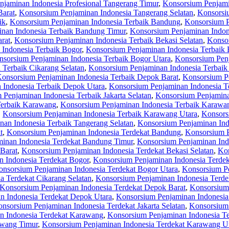
jaminan Indonesia Profesional Tangerang Timur
,
Konsorsium Penjami
Barat
,
Konsorsium Penjaminan Indonesia Tangerang Selatan
,
Konsorsi
ik
,
Konsorsium Penjaminan Indonesia Terbaik Bandung
,
Konsorsium P
nan Indonesia Terbaik Bandung Timur
,
Konsorsium Penjaminan Indon
rat
,
Konsorsium Penjaminan Indonesia Terbaik Bekasi Selatan
,
Konsor
Indonesia Terbaik Bogor
,
Konsorsium Penjaminan Indonesia Terbaik 
sorsium Penjaminan Indonesia Terbaik Bogor Utara
,
Konsorsium Penj
 Terbaik Cikarang Selatan
,
Konsorsium Penjaminan Indonesia Terbaik
onsorsium Penjaminan Indonesia Terbaik Depok Barat
,
Konsorsium Pe
 Indonesia Terbaik Depok Utara
,
Konsorsium Penjaminan Indonesia Te
Penjaminan Indonesia Terbaik Jakarta Selatan
,
Konsorsium Penjaminan
Terbaik Karawang
,
Konsorsium Penjaminan Indonesia Terbaik Karawa
,
Konsorsium Penjaminan Indonesia Terbaik Karawang Utara
,
Konsors
an Indonesia Terbaik Tangerang Selatan
,
Konsorsium Penjaminan Ind
t
,
Konsorsium Penjaminan Indonesia Terdekat Bandung
,
Konsorsium P
inan Indonesia Terdekat Bandung Timur
,
Konsorsium Penjaminan Ind
Barat
,
Konsorsium Penjaminan Indonesia Terdekat Bekasi Selatan
,
Kon
 Indonesia Terdekat Bogor
,
Konsorsium Penjaminan Indonesia Terdek
nsorsium Penjaminan Indonesia Terdekat Bogor Utara
,
Konsorsium Pe
a Terdekat Cikarang Selatan
,
Konsorsium Penjaminan Indonesia Terde
Konsorsium Penjaminan Indonesia Terdekat Depok Barat
,
Konsorsium 
n Indonesia Terdekat Depok Utara
,
Konsorsium Penjaminan Indonesia 
nsorsium Penjaminan Indonesia Terdekat Jakarta Selatan
,
Konsorsium 
n Indonesia Terdekat Karawang
,
Konsorsium Penjaminan Indonesia T
awang Timur
,
Konsorsium Penjaminan Indonesia Terdekat Karawang U