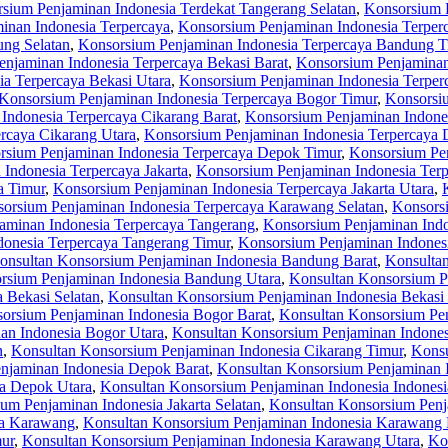
sium Penjaminan Indonesia Terdekat Tangerang Selatan
,
Konsorsium P
inan Indonesia Terpercaya
,
Konsorsium Penjaminan Indonesia Terpe
ng Selatan
,
Konsorsium Penjaminan Indonesia Terpercaya Bandung T
njaminan Indonesia Terpercaya Bekasi Barat
,
Konsorsium Penjaminan 
a Terpercaya Bekasi Utara
,
Konsorsium Penjaminan Indonesia Terper
Konsorsium Penjaminan Indonesia Terpercaya Bogor Timur
,
Konsorsiu
Indonesia Terpercaya Cikarang Barat
,
Konsorsium Penjaminan Indones
rcaya Cikarang Utara
,
Konsorsium Penjaminan Indonesia Terpercaya
rsium Penjaminan Indonesia Terpercaya Depok Timur
,
Konsorsium Pen
Indonesia Terpercaya Jakarta
,
Konsorsium Penjaminan Indonesia Terpe
a Timur
,
Konsorsium Penjaminan Indonesia Terpercaya Jakarta Utara
,
orsium Penjaminan Indonesia Terpercaya Karawang Selatan
,
Konsors
aminan Indonesia Terpercaya Tangerang
,
Konsorsium Penjaminan Indo
onesia Terpercaya Tangerang Timur
,
Konsorsium Penjaminan Indonesi
onsultan Konsorsium Penjaminan Indonesia Bandung Barat
,
Konsulta
rsium Penjaminan Indonesia Bandung Utara
,
Konsultan Konsorsium P
 Bekasi Selatan
,
Konsultan Konsorsium Penjaminan Indonesia Bekasi
orsium Penjaminan Indonesia Bogor Barat
,
Konsultan Konsorsium Pen
an Indonesia Bogor Utara
,
Konsultan Konsorsium Penjaminan Indones
n
,
Konsultan Konsorsium Penjaminan Indonesia Cikarang Timur
,
Konsu
njaminan Indonesia Depok Barat
,
Konsultan Konsorsium Penjaminan 
ia Depok Utara
,
Konsultan Konsorsium Penjaminan Indonesia Indonesi
um Penjaminan Indonesia Jakarta Selatan
,
Konsultan Konsorsium Penja
ia Karawang
,
Konsultan Konsorsium Penjaminan Indonesia Karawang 
ur
,
Konsultan Konsorsium Penjaminan Indonesia Karawang Utara
,
Ko