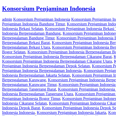
Konsorsium Penjaminan Indonesia
admin
Konsorsium Penjaminan Indonesia
Konsorsium Penjaminan I
Penjaminan Indonesia Bandung Timur
,
Konsorsium Penjaminan Indo
Indonesia Bekasi Selatan
,
Konsorsium Penjaminan Indonesia Bekasi 
Indonesia Berpengalaman Bandung
,
Konsorsium Penjaminan Indone
Berpengalaman Bandung Timur
,
Konsorsium Penjaminan Indonesia 
Berpengalaman Bekasi Barat
,
Konsorsium Penjaminan Indonesia Ber
Berpengalaman Bekasi Utara
,
Konsorsium Penjaminan Indonesia Be
Bogor Selatan
,
Konsorsium Penjaminan Indonesia Berpengalaman B
Konsorsium Penjaminan Indonesia Berpengalaman Cikarang Barat
,
K
Konsorsium Penjaminan Indonesia Berpengalaman Cikarang Utara
,
K
Penjaminan Indonesia Berpengalaman Depok Selatan
,
Konsorsium P
Penjaminan Indonesia Berpengalaman Indonesia
,
Konsorsium Penjam
Indonesia Berpengalaman Jakarta Selatan
,
Konsorsium Penjaminan In
Berpengalaman Karawang
,
Konsorsium Penjaminan Indonesia Berp
Berpengalaman Karawang Timur
,
Konsorsium Penjaminan Indonesi
Berpengalaman Tangerang Barat
,
Konsorsium Penjaminan Indonesia
Indonesia Berpengalaman Tangerang Utara
,
Konsorsium Penjaminan 
Penjaminan Indonesia Bogor Timur
,
Konsorsium Penjaminan Indones
Indonesia Cikarang Selatan
,
Konsorsium Penjaminan Indonesia Cika
Indonesia Depok Barat
,
Konsorsium Penjaminan Indonesia Depok Se
Indonesia Indonesia
,
Konsorsium Penjaminan Indonesia Jakarta
,
Kons