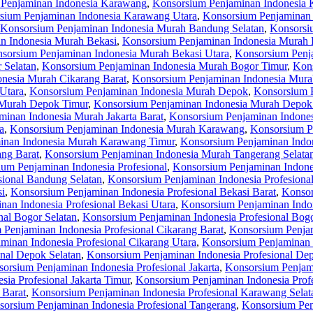
Penjaminan Indonesia Karawang
,
Konsorsium Penjaminan Indonesia 
sium Penjaminan Indonesia Karawang Utara
,
Konsorsium Penjaminan
Konsorsium Penjaminan Indonesia Murah Bandung Selatan
,
Konsorsi
n Indonesia Murah Bekasi
,
Konsorsium Penjaminan Indonesia Murah 
sorsium Penjaminan Indonesia Murah Bekasi Utara
,
Konsorsium Penj
 Selatan
,
Konsorsium Penjaminan Indonesia Murah Bogor Timur
,
Kons
nesia Murah Cikarang Barat
,
Konsorsium Penjaminan Indonesia Murah
Utara
,
Konsorsium Penjaminan Indonesia Murah Depok
,
Konsorsium 
 Murah Depok Timur
,
Konsorsium Penjaminan Indonesia Murah Depok
inan Indonesia Murah Jakarta Barat
,
Konsorsium Penjaminan Indones
a
,
Konsorsium Penjaminan Indonesia Murah Karawang
,
Konsorsium P
inan Indonesia Murah Karawang Timur
,
Konsorsium Penjaminan Indo
ng Barat
,
Konsorsium Penjaminan Indonesia Murah Tangerang Selata
um Penjaminan Indonesia Profesional
,
Konsorsium Penjaminan Indone
sional Bandung Selatan
,
Konsorsium Penjaminan Indonesia Profesiona
si
,
Konsorsium Penjaminan Indonesia Profesional Bekasi Barat
,
Konsor
an Indonesia Profesional Bekasi Utara
,
Konsorsium Penjaminan Indon
nal Bogor Selatan
,
Konsorsium Penjaminan Indonesia Profesional Bog
Penjaminan Indonesia Profesional Cikarang Barat
,
Konsorsium Penjam
minan Indonesia Profesional Cikarang Utara
,
Konsorsium Penjaminan 
nal Depok Selatan
,
Konsorsium Penjaminan Indonesia Profesional De
orsium Penjaminan Indonesia Profesional Jakarta
,
Konsorsium Penjami
ia Profesional Jakarta Timur
,
Konsorsium Penjaminan Indonesia Profe
 Barat
,
Konsorsium Penjaminan Indonesia Profesional Karawang Selat
orsium Penjaminan Indonesia Profesional Tangerang
,
Konsorsium Pen