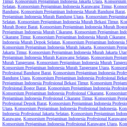
Timur
,
Konsorsium Penjaminan Indonesia Jakarta Utara
,
Konsorsium 
Selatan
,
Konsorsium Penjaminan Indonesia Karawang Timur
,
Konsor
Bandung
,
Konsorsium Penjaminan Indonesia Murah Bandung Barat
,
Penjaminan Indonesia Murah Bandung Utara
,
Konsorsium Penjamina
Selatan
,
Konsorsium Penjaminan Indonesia Murah Bekasi Timur
,
Kon
Murah Bogor Barat
,
Konsorsium Penjaminan Indonesia Murah Bogor
Penjaminan Indonesia Murah Cikarang
,
Konsorsium Penjaminan Indo
Cikarang Timur
,
Konsorsium Penjaminan Indonesia Murah Cikarang 
Indonesia Murah Depok Selatan
,
Konsorsium Penjaminan Indonesia
Konsorsium Penjaminan Indonesia Murah Jakarta
,
Konsorsium Penjam
Jakarta Timur
,
Konsorsium Penjaminan Indonesia Murah Jakarta Utar
Penjaminan Indonesia Murah Karawang Selatan
,
Konsorsium Penjam
Murah Tangerang
,
Konsorsium Penjaminan Indonesia Murah Tangera
Konsorsium Penjaminan Indonesia Murah Tangerang Utara
,
Konsorsi
Profesional Bandung Barat
,
Konsorsium Penjaminan Indonesia Profe
Bandung Utara
,
Konsorsium Penjaminan Indonesia Profesional Beka
Penjaminan Indonesia Profesional Bekasi Timur
,
Konsorsium Penjamin
Profesional Bogor Barat
,
Konsorsium Penjaminan Indonesia Profesio
Konsorsium Penjaminan Indonesia Profesional Cikarang
,
Konsorsium 
Penjaminan Indonesia Profesional Cikarang Timur
,
Konsorsium Penja
Profesional Depok Barat
,
Konsorsium Penjaminan Indonesia Profesio
Utara
,
Konsorsium Penjaminan Indonesia Profesional Indonesia
,
Kons
Indonesia Profesional Jakarta Selatan
,
Konsorsium Penjaminan Indones
Karawang
,
Konsorsium Penjaminan Indonesia Profesional Karawang
Konsorsium Penjaminan Indonesia Profesional Karawang Utara
,
Kons