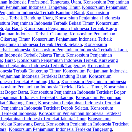
nan Indonesia Profesional Tangerang Utara
,
Konsorsium Penjaminan
um Penjaminan Indonesia Tangerang Timur
,
Konsorsium Penjaminan
enjaminan Indonesia Terbaik Bandung Barat
,
Konsorsium
esia Terbaik Bandung Utara
,
Konsorsium Penjaminan Indonesia
sium Penjaminan Indonesia Terbaik Bekasi Timur
,
Konsorsium
Bogor Barat
,
Konsorsium Penjaminan Indonesia Terbaik Bogor
aminan Indonesia Terbaik Cikarang
,
Konsorsium Penjaminan
 Cikarang Timur
,
Konsorsium Penjaminan Indonesia Terbaik
njaminan Indonesia Terbaik Depok Selatan
,
Konsorsium
rbaik Indonesia
,
Konsorsium Penjaminan Indonesia Terbaik Jakarta
,
 Indonesia Terbaik Jakarta Timur
,
Konsorsium Penjaminan
ng Barat
,
Konsorsium Penjaminan Indonesia Terbaik Karawang
ium Penjaminan Indonesia Terbaik Tangerang
,
Konsorsium
onesia Terbaik Tangerang Timur
,
Konsorsium Penjaminan Indonesia
enjaminan Indonesia Terdekat Bandung Barat
,
Konsorsium
onesia Terdekat Bandung Utara
,
Konsorsium Penjaminan Indonesia
sorsium Penjaminan Indonesia Terdekat Bekasi Timur
,
Konsorsium
at Bogor Barat
,
Konsorsium Penjaminan Indonesia Terdekat Bogor
njaminan Indonesia Terdekat Cikarang
,
Konsorsium Penjaminan
kat Cikarang Timur
,
Konsorsium Penjaminan Indonesia Terdekat
Penjaminan Indonesia Terdekat Depok Selatan
,
Konsorsium
Terdekat Indonesia
,
Konsorsium Penjaminan Indonesia Terdekat
Penjaminan Indonesia Terdekat Jakarta Timur
,
Konsorsium
erdekat Karawang Barat
,
Konsorsium Penjaminan Indonesia Terdekat
tara
,
Konsorsium Penjaminan Indonesia Terdekat Tangerang
,