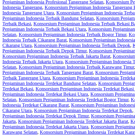
Penjaminan Indonesia Profesional Tangerang Selatan
,
Konsorsium Pen
Indonesia Tangerang
,
Konsorsium Penjaminan Indonesia Tangerang 
Indonesia Tangerang Utara
,
Konsorsium Penjaminan Indonesia Terba
Penjaminan Indonesia Terbaik Bandung Selatan
,
Konsorsium Penjami
Terbaik Bekasi
,
Konsorsium Penjaminan Indonesia Terbaik Bekasi Ba
Penjaminan Indonesia Terbaik Bekasi Utara
,
Konsorsium Penjaminan 
Selatan
,
Konsorsium Penjaminan Indonesia Terbaik Bogor Timur
,
Kon
Indonesia Terbaik Cikarang Barat
,
Konsorsium Penjaminan Indonesia
Cikarang Utara
,
Konsorsium Penjaminan Indonesia Terbaik Depok
,
K
Penjaminan Indonesia Terbaik Depok Timur
,
Konsorsium Penjaminan
Konsorsium Penjaminan Indonesia Terbaik Jakarta Barat
,
Konsorsium 
Indonesia Terbaik Jakarta Utara
,
Konsorsium Penjaminan Indonesia 
Selatan
,
Konsorsium Penjaminan Indonesia Terbaik Karawang Timur
Penjaminan Indonesia Terbaik Tangerang Barat
,
Konsorsium Penjamin
Terbaik Tangerang Utara
,
Konsorsium Penjaminan Indonesia Terdeka
Penjaminan Indonesia Terdekat Bandung Selatan
,
Konsorsium Penjam
Terdekat Bekasi
,
Konsorsium Penjaminan Indonesia Terdekat Bekasi 
Penjaminan Indonesia Terdekat Bekasi Utara
,
Konsorsium Penjaminan
Selatan
,
Konsorsium Penjaminan Indonesia Terdekat Bogor Timur
,
Ko
Indonesia Terdekat Cikarang Barat
,
Konsorsium Penjaminan Indonesi
Cikarang Utara
,
Konsorsium Penjaminan Indonesia Terdekat Depok
,
Penjaminan Indonesia Terdekat Depok Timur
,
Konsorsium Penjamina
Jakarta
,
Konsorsium Penjaminan Indonesia Terdekat Jakarta Barat
,
Ko
Penjaminan Indonesia Terdekat Jakarta Utara
,
Konsorsium Penjamina
Karawang Selatan
,
Konsorsium Penjaminan Indonesia Terdekat Kar