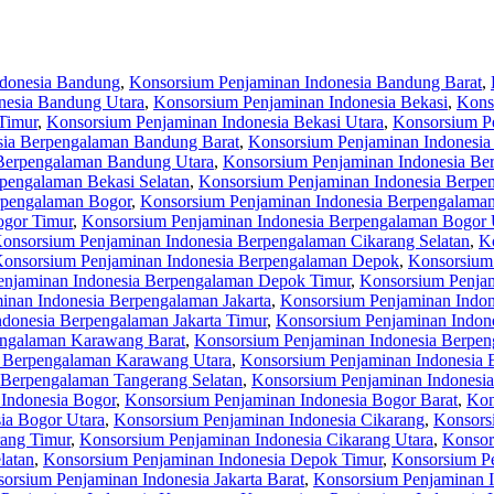
ndonesia Bandung
,
Konsorsium Penjaminan Indonesia Bandung Barat
,
nesia Bandung Utara
,
Konsorsium Penjaminan Indonesia Bekasi
,
Kons
Timur
,
Konsorsium Penjaminan Indonesia Bekasi Utara
,
Konsorsium P
sia Berpengalaman Bandung Barat
,
Konsorsium Penjaminan Indonesia
Berpengalaman Bandung Utara
,
Konsorsium Penjaminan Indonesia Be
pengalaman Bekasi Selatan
,
Konsorsium Penjaminan Indonesia Berpe
rpengalaman Bogor
,
Konsorsium Penjaminan Indonesia Berpengalaman
ogor Timur
,
Konsorsium Penjaminan Indonesia Berpengalaman Bogor 
onsorsium Penjaminan Indonesia Berpengalaman Cikarang Selatan
,
K
onsorsium Penjaminan Indonesia Berpengalaman Depok
,
Konsorsium
enjaminan Indonesia Berpengalaman Depok Timur
,
Konsorsium Penjam
inan Indonesia Berpengalaman Jakarta
,
Konsorsium Penjaminan Indon
donesia Berpengalaman Jakarta Timur
,
Konsorsium Penjaminan Indone
engalaman Karawang Barat
,
Konsorsium Penjaminan Indonesia Berpen
a Berpengalaman Karawang Utara
,
Konsorsium Penjaminan Indonesia 
 Berpengalaman Tangerang Selatan
,
Konsorsium Penjaminan Indonesi
Indonesia Bogor
,
Konsorsium Penjaminan Indonesia Bogor Barat
,
Kon
ia Bogor Utara
,
Konsorsium Penjaminan Indonesia Cikarang
,
Konsors
rang Timur
,
Konsorsium Penjaminan Indonesia Cikarang Utara
,
Konsor
latan
,
Konsorsium Penjaminan Indonesia Depok Timur
,
Konsorsium Pe
orsium Penjaminan Indonesia Jakarta Barat
,
Konsorsium Penjaminan In