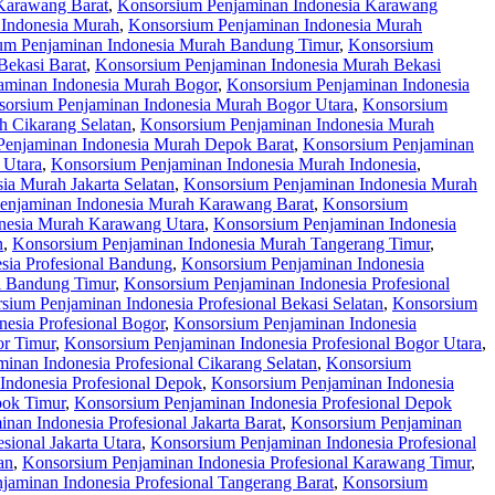
Karawang Barat
,
Konsorsium Penjaminan Indonesia Karawang
 Indonesia Murah
,
Konsorsium Penjaminan Indonesia Murah
um Penjaminan Indonesia Murah Bandung Timur
,
Konsorsium
Bekasi Barat
,
Konsorsium Penjaminan Indonesia Murah Bekasi
aminan Indonesia Murah Bogor
,
Konsorsium Penjaminan Indonesia
orsium Penjaminan Indonesia Murah Bogor Utara
,
Konsorsium
 Cikarang Selatan
,
Konsorsium Penjaminan Indonesia Murah
Penjaminan Indonesia Murah Depok Barat
,
Konsorsium Penjaminan
 Utara
,
Konsorsium Penjaminan Indonesia Murah Indonesia
,
ia Murah Jakarta Selatan
,
Konsorsium Penjaminan Indonesia Murah
enjaminan Indonesia Murah Karawang Barat
,
Konsorsium
nesia Murah Karawang Utara
,
Konsorsium Penjaminan Indonesia
n
,
Konsorsium Penjaminan Indonesia Murah Tangerang Timur
,
sia Profesional Bandung
,
Konsorsium Penjaminan Indonesia
l Bandung Timur
,
Konsorsium Penjaminan Indonesia Profesional
sium Penjaminan Indonesia Profesional Bekasi Selatan
,
Konsorsium
esia Profesional Bogor
,
Konsorsium Penjaminan Indonesia
or Timur
,
Konsorsium Penjaminan Indonesia Profesional Bogor Utara
,
inan Indonesia Profesional Cikarang Selatan
,
Konsorsium
Indonesia Profesional Depok
,
Konsorsium Penjaminan Indonesia
pok Timur
,
Konsorsium Penjaminan Indonesia Profesional Depok
nan Indonesia Profesional Jakarta Barat
,
Konsorsium Penjaminan
sional Jakarta Utara
,
Konsorsium Penjaminan Indonesia Profesional
an
,
Konsorsium Penjaminan Indonesia Profesional Karawang Timur
,
jaminan Indonesia Profesional Tangerang Barat
,
Konsorsium