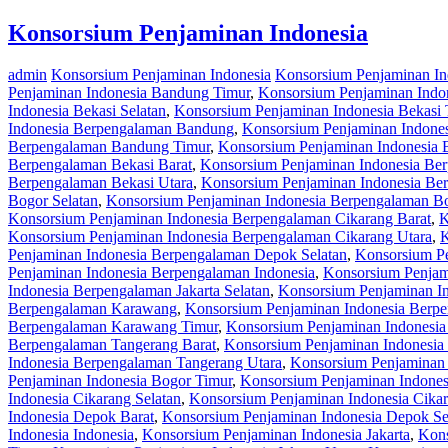
Konsorsium Penjaminan Indonesia
admin
Konsorsium Penjaminan Indonesia
Konsorsium Penjaminan I
Penjaminan Indonesia Bandung Timur
,
Konsorsium Penjaminan Indo
Indonesia Bekasi Selatan
,
Konsorsium Penjaminan Indonesia Bekasi 
Indonesia Berpengalaman Bandung
,
Konsorsium Penjaminan Indone
Berpengalaman Bandung Timur
,
Konsorsium Penjaminan Indonesia 
Berpengalaman Bekasi Barat
,
Konsorsium Penjaminan Indonesia Ber
Berpengalaman Bekasi Utara
,
Konsorsium Penjaminan Indonesia Be
Bogor Selatan
,
Konsorsium Penjaminan Indonesia Berpengalaman B
Konsorsium Penjaminan Indonesia Berpengalaman Cikarang Barat
,
K
Konsorsium Penjaminan Indonesia Berpengalaman Cikarang Utara
,
K
Penjaminan Indonesia Berpengalaman Depok Selatan
,
Konsorsium P
Penjaminan Indonesia Berpengalaman Indonesia
,
Konsorsium Penjam
Indonesia Berpengalaman Jakarta Selatan
,
Konsorsium Penjaminan In
Berpengalaman Karawang
,
Konsorsium Penjaminan Indonesia Berp
Berpengalaman Karawang Timur
,
Konsorsium Penjaminan Indonesi
Berpengalaman Tangerang Barat
,
Konsorsium Penjaminan Indonesia
Indonesia Berpengalaman Tangerang Utara
,
Konsorsium Penjaminan 
Penjaminan Indonesia Bogor Timur
,
Konsorsium Penjaminan Indones
Indonesia Cikarang Selatan
,
Konsorsium Penjaminan Indonesia Cika
Indonesia Depok Barat
,
Konsorsium Penjaminan Indonesia Depok Se
Indonesia Indonesia
,
Konsorsium Penjaminan Indonesia Jakarta
,
Kons