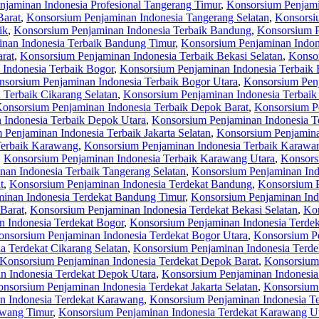
jaminan Indonesia Profesional Tangerang Timur
,
Konsorsium Penjami
Barat
,
Konsorsium Penjaminan Indonesia Tangerang Selatan
,
Konsorsi
ik
,
Konsorsium Penjaminan Indonesia Terbaik Bandung
,
Konsorsium P
nan Indonesia Terbaik Bandung Timur
,
Konsorsium Penjaminan Indon
rat
,
Konsorsium Penjaminan Indonesia Terbaik Bekasi Selatan
,
Konsor
Indonesia Terbaik Bogor
,
Konsorsium Penjaminan Indonesia Terbaik 
sorsium Penjaminan Indonesia Terbaik Bogor Utara
,
Konsorsium Penj
 Terbaik Cikarang Selatan
,
Konsorsium Penjaminan Indonesia Terbaik
onsorsium Penjaminan Indonesia Terbaik Depok Barat
,
Konsorsium Pe
 Indonesia Terbaik Depok Utara
,
Konsorsium Penjaminan Indonesia Te
Penjaminan Indonesia Terbaik Jakarta Selatan
,
Konsorsium Penjaminan
Terbaik Karawang
,
Konsorsium Penjaminan Indonesia Terbaik Karawa
,
Konsorsium Penjaminan Indonesia Terbaik Karawang Utara
,
Konsors
an Indonesia Terbaik Tangerang Selatan
,
Konsorsium Penjaminan Ind
t
,
Konsorsium Penjaminan Indonesia Terdekat Bandung
,
Konsorsium P
inan Indonesia Terdekat Bandung Timur
,
Konsorsium Penjaminan Ind
Barat
,
Konsorsium Penjaminan Indonesia Terdekat Bekasi Selatan
,
Kon
 Indonesia Terdekat Bogor
,
Konsorsium Penjaminan Indonesia Terdek
nsorsium Penjaminan Indonesia Terdekat Bogor Utara
,
Konsorsium Pe
a Terdekat Cikarang Selatan
,
Konsorsium Penjaminan Indonesia Terde
Konsorsium Penjaminan Indonesia Terdekat Depok Barat
,
Konsorsium 
n Indonesia Terdekat Depok Utara
,
Konsorsium Penjaminan Indonesia 
nsorsium Penjaminan Indonesia Terdekat Jakarta Selatan
,
Konsorsium 
n Indonesia Terdekat Karawang
,
Konsorsium Penjaminan Indonesia T
awang Timur
,
Konsorsium Penjaminan Indonesia Terdekat Karawang U