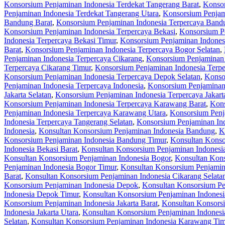
Konsorsium Penjaminan Indonesia Terdekat Tangerang Barat
,
Konsor
Penjaminan Indonesia Terdekat Tangerang Utara
,
Konsorsium Penjam
Bandung Barat
,
Konsorsium Penjaminan Indonesia Terpercaya Bandu
Konsorsium Penjaminan Indonesia Terpercaya Bekasi
,
Konsorsium Pe
Indonesia Terpercaya Bekasi Timur
,
Konsorsium Penjaminan Indonesi
Barat
,
Konsorsium Penjaminan Indonesia Terpercaya Bogor Selatan
,
Penjaminan Indonesia Terpercaya Cikarang
,
Konsorsium Penjaminan 
Terpercaya Cikarang Timur
,
Konsorsium Penjaminan Indonesia Terpe
Konsorsium Penjaminan Indonesia Terpercaya Depok Selatan
,
Konso
Penjaminan Indonesia Terpercaya Indonesia
,
Konsorsium Penjaminan 
Jakarta Selatan
,
Konsorsium Penjaminan Indonesia Terpercaya Jakart
Konsorsium Penjaminan Indonesia Terpercaya Karawang Barat
,
Kons
Penjaminan Indonesia Terpercaya Karawang Utara
,
Konsorsium Penj
Indonesia Terpercaya Tangerang Selatan
,
Konsorsium Penjaminan Ind
Indonesia
,
Konsultan Konsorsium Penjaminan Indonesia Bandung
,
K
Konsorsium Penjaminan Indonesia Bandung Timur
,
Konsultan Konso
Indonesia Bekasi Barat
,
Konsultan Konsorsium Penjaminan Indonesia
Konsultan Konsorsium Penjaminan Indonesia Bogor
,
Konsultan Kons
Penjaminan Indonesia Bogor Timur
,
Konsultan Konsorsium Penjamin
Barat
,
Konsultan Konsorsium Penjaminan Indonesia Cikarang Selata
Konsorsium Penjaminan Indonesia Depok
,
Konsultan Konsorsium Pe
Indonesia Depok Timur
,
Konsultan Konsorsium Penjaminan Indones
Konsorsium Penjaminan Indonesia Jakarta Barat
,
Konsultan Konsorsi
Indonesia Jakarta Utara
,
Konsultan Konsorsium Penjaminan Indones
Selatan
,
Konsultan Konsorsium Penjaminan Indonesia Karawang Tim