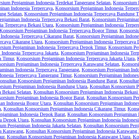
sium Penjaminan Indonesia Terdekat Tangerang Selatan
,
Konsorsium P
inan Indonesia Terpercaya
,
Konsorsium Penjaminan Indonesia Terpe
ng Selatan
,
Konsorsium Penjaminan Indonesia Terpercaya Bandung T
njaminan Indonesia Terpercaya Bekasi Barat
,
Konsorsium Penjaminan 
a Terpercaya Bekasi Utara
,
Konsorsium Penjaminan Indonesia Terper
Konsorsium Penjaminan Indonesia Terpercaya Bogor Timur
,
Konsorsiu
Indonesia Terpercaya Cikarang Barat
,
Konsorsium Penjaminan Indones
rcaya Cikarang Utara
,
Konsorsium Penjaminan Indonesia Terpercaya
rsium Penjaminan Indonesia Terpercaya Depok Timur
,
Konsorsium Pen
Indonesia Terpercaya Jakarta
,
Konsorsium Penjaminan Indonesia Terpe
a Timur
,
Konsorsium Penjaminan Indonesia Terpercaya Jakarta Utara
,
orsium Penjaminan Indonesia Terpercaya Karawang Selatan
,
Konsors
aminan Indonesia Terpercaya Tangerang
,
Konsorsium Penjaminan Indo
onesia Terpercaya Tangerang Timur
,
Konsorsium Penjaminan Indonesi
onsultan Konsorsium Penjaminan Indonesia Bandung Barat
,
Konsulta
rsium Penjaminan Indonesia Bandung Utara
,
Konsultan Konsorsium P
 Bekasi Selatan
,
Konsultan Konsorsium Penjaminan Indonesia Bekasi
orsium Penjaminan Indonesia Bogor Barat
,
Konsultan Konsorsium Pen
an Indonesia Bogor Utara
,
Konsultan Konsorsium Penjaminan Indones
n
,
Konsultan Konsorsium Penjaminan Indonesia Cikarang Timur
,
Konsu
njaminan Indonesia Depok Barat
,
Konsultan Konsorsium Penjaminan 
ia Depok Utara
,
Konsultan Konsorsium Penjaminan Indonesia Indonesi
um Penjaminan Indonesia Jakarta Selatan
,
Konsultan Konsorsium Penja
ia Karawang
,
Konsultan Konsorsium Penjaminan Indonesia Karawang 
ur
,
Konsultan Konsorsium Penjaminan Indonesia Karawang Utara
,
Ko