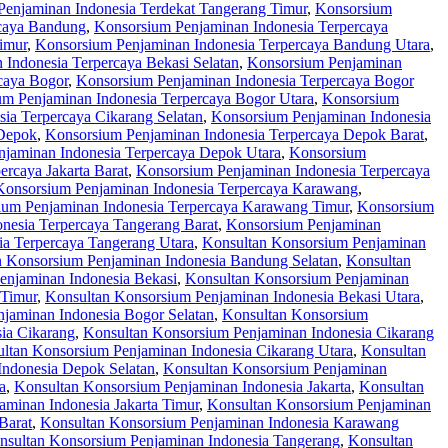
enjaminan Indonesia Terdekat Tangerang Timur
,
Konsorsium
rcaya Bandung
,
Konsorsium Penjaminan Indonesia Terpercaya
imur
,
Konsorsium Penjaminan Indonesia Terpercaya Bandung Utara
,
Indonesia Terpercaya Bekasi Selatan
,
Konsorsium Penjaminan
caya Bogor
,
Konsorsium Penjaminan Indonesia Terpercaya Bogor
m Penjaminan Indonesia Terpercaya Bogor Utara
,
Konsorsium
ia Terpercaya Cikarang Selatan
,
Konsorsium Penjaminan Indonesia
 Depok
,
Konsorsium Penjaminan Indonesia Terpercaya Depok Barat
,
jaminan Indonesia Terpercaya Depok Utara
,
Konsorsium
rcaya Jakarta Barat
,
Konsorsium Penjaminan Indonesia Terpercaya
Konsorsium Penjaminan Indonesia Terpercaya Karawang
,
ium Penjaminan Indonesia Terpercaya Karawang Timur
,
Konsorsium
nesia Terpercaya Tangerang Barat
,
Konsorsium Penjaminan
a Terpercaya Tangerang Utara
,
Konsultan Konsorsium Penjaminan
n Konsorsium Penjaminan Indonesia Bandung Selatan
,
Konsultan
enjaminan Indonesia Bekasi
,
Konsultan Konsorsium Penjaminan
 Timur
,
Konsultan Konsorsium Penjaminan Indonesia Bekasi Utara
,
jaminan Indonesia Bogor Selatan
,
Konsultan Konsorsium
ia Cikarang
,
Konsultan Konsorsium Penjaminan Indonesia Cikarang
ltan Konsorsium Penjaminan Indonesia Cikarang Utara
,
Konsultan
Indonesia Depok Selatan
,
Konsultan Konsorsium Penjaminan
a
,
Konsultan Konsorsium Penjaminan Indonesia Jakarta
,
Konsultan
minan Indonesia Jakarta Timur
,
Konsultan Konsorsium Penjaminan
Barat
,
Konsultan Konsorsium Penjaminan Indonesia Karawang
nsultan Konsorsium Penjaminan Indonesia Tangerang
,
Konsultan