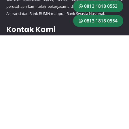
0813 1818 0553
perusahaan kami telah bekerjasama dengan beberapa perusahaan
Asuransi dan Bank BUMN maupun Bank Swasta Nasional.
0813 1818 0554
Kontak Kami
HP/WA:
0813 1818 0553
HP/WA:
0813 1818 0554
Email: rajagaransiutama@gmail.com
Lokasi
Jl. Pemuda No.9 RT.1/RW.3, Rawamangun, Kec. Pulo Gadung,
Kota Jakarta Timur, Daerah Khusus Ibukota Jakarta 13220