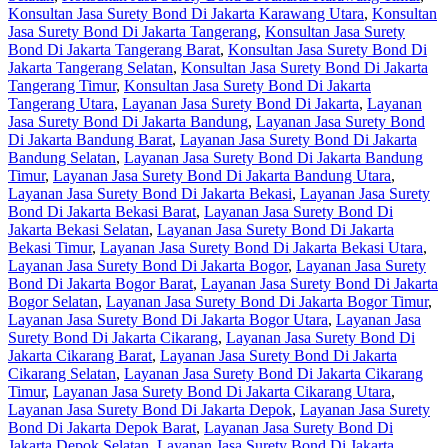
Konsultan Jasa Surety Bond Di Jakarta Karawang Utara
,
Konsultan
Jasa Surety Bond Di Jakarta Tangerang
,
Konsultan Jasa Surety
Bond Di Jakarta Tangerang Barat
,
Konsultan Jasa Surety Bond Di
Jakarta Tangerang Selatan
,
Konsultan Jasa Surety Bond Di Jakarta
Tangerang Timur
,
Konsultan Jasa Surety Bond Di Jakarta
Tangerang Utara
,
Layanan Jasa Surety Bond Di Jakarta
,
Layanan
Jasa Surety Bond Di Jakarta Bandung
,
Layanan Jasa Surety Bond
Di Jakarta Bandung Barat
,
Layanan Jasa Surety Bond Di Jakarta
Bandung Selatan
,
Layanan Jasa Surety Bond Di Jakarta Bandung
Timur
,
Layanan Jasa Surety Bond Di Jakarta Bandung Utara
,
Layanan Jasa Surety Bond Di Jakarta Bekasi
,
Layanan Jasa Surety
Bond Di Jakarta Bekasi Barat
,
Layanan Jasa Surety Bond Di
Jakarta Bekasi Selatan
,
Layanan Jasa Surety Bond Di Jakarta
Bekasi Timur
,
Layanan Jasa Surety Bond Di Jakarta Bekasi Utara
,
Layanan Jasa Surety Bond Di Jakarta Bogor
,
Layanan Jasa Surety
Bond Di Jakarta Bogor Barat
,
Layanan Jasa Surety Bond Di Jakarta
Bogor Selatan
,
Layanan Jasa Surety Bond Di Jakarta Bogor Timur
,
Layanan Jasa Surety Bond Di Jakarta Bogor Utara
,
Layanan Jasa
Surety Bond Di Jakarta Cikarang
,
Layanan Jasa Surety Bond Di
Jakarta Cikarang Barat
,
Layanan Jasa Surety Bond Di Jakarta
Cikarang Selatan
,
Layanan Jasa Surety Bond Di Jakarta Cikarang
Timur
,
Layanan Jasa Surety Bond Di Jakarta Cikarang Utara
,
Layanan Jasa Surety Bond Di Jakarta Depok
,
Layanan Jasa Surety
Bond Di Jakarta Depok Barat
,
Layanan Jasa Surety Bond Di
Jakarta Depok Selatan
,
Layanan Jasa Surety Bond Di Jakarta