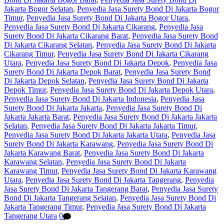
Jakarta Bogor Selatan
,
Penyedia Jasa Surety Bond Di Jakarta Bogor
Timur
,
Penyedia Jasa Surety Bond Di Jakarta Bogor Utara
,
Penyedia Jasa Surety Bond Di Jakarta Cikarang
,
Penyedia Jasa
Surety Bond Di Jakarta Cikarang Barat
,
Penyedia Jasa Surety Bond
Di Jakarta Cikarang Selatan
,
Penyedia Jasa Surety Bond Di Jakarta
Cikarang Timur
,
Penyedia Jasa Surety Bond Di Jakarta Cikarang
Utara
,
Penyedia Jasa Surety Bond Di Jakarta Depok
,
Penyedia Jasa
Surety Bond Di Jakarta Depok Barat
,
Penyedia Jasa Surety Bond
Di Jakarta Depok Selatan
,
Penyedia Jasa Surety Bond Di Jakarta
Depok Timur
,
Penyedia Jasa Surety Bond Di Jakarta Depok Utara
,
Penyedia Jasa Surety Bond Di Jakarta Indonesia
,
Penyedia Jasa
Surety Bond Di Jakarta Jakarta
,
Penyedia Jasa Surety Bond Di
Jakarta Jakarta Barat
,
Penyedia Jasa Surety Bond Di Jakarta Jakarta
Selatan
,
Penyedia Jasa Surety Bond Di Jakarta Jakarta Timur
,
Penyedia Jasa Surety Bond Di Jakarta Jakarta Utara
,
Penyedia Jasa
Surety Bond Di Jakarta Karawang
,
Penyedia Jasa Surety Bond Di
Jakarta Karawang Barat
,
Penyedia Jasa Surety Bond Di Jakarta
Karawang Selatan
,
Penyedia Jasa Surety Bond Di Jakarta
Karawang Timur
,
Penyedia Jasa Surety Bond Di Jakarta Karawang
Utara
,
Penyedia Jasa Surety Bond Di Jakarta Tangerang
,
Penyedia
Jasa Surety Bond Di Jakarta Tangerang Barat
,
Penyedia Jasa Surety
Bond Di Jakarta Tangerang Selatan
,
Penyedia Jasa Surety Bond Di
Jakarta Tangerang Timur
,
Penyedia Jasa Surety Bond Di Jakarta
Tangerang Utara
0