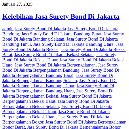
Januari 27, 2025
Kelebihan Jasa Surety Bond Di Jakarta
admin
Jasa Surety Bond Di Jakarta
Jasa Surety Bond Di Jakarta
Bandung
,
Jasa Surety Bond Di Jakarta Bandung Barat
,
Jasa Surety
Bond Di Jakarta Bandung Selatan
,
Jasa Surety Bond Di Jakarta
Bandung Timur
,
Jasa Surety Bond Di Jakarta Bandung Utara
,
Jasa
Surety Bond Di Jakarta Bekasi
,
Jasa Surety Bond Di Jakarta Bekasi
Barat
,
Jasa Surety Bond Di Jakarta Bekasi Selatan
,
Jasa Surety
Bond Di Jakarta Bekasi Timur
,
Jasa Surety Bond Di Jakarta Bekasi
Utara
,
Jasa Surety Bond Di Jakarta Berpengalaman
,
Jasa Surety
Bond Di Jakarta Berpengalaman Bandung
,
Jasa Surety Bond Di
Jakarta Berpengalaman Bandung Barat
,
Jasa Surety Bond Di
Jakarta Berpengalaman Bandung Selatan
,
Jasa Surety Bond Di
Jakarta Berpengalaman Bandung Timur
,
Jasa Surety Bond Di
Jakarta Berpengalaman Bandung Utara
,
Jasa Surety Bond Di
Jakarta Berpengalaman Bekasi
,
Jasa Surety Bond Di Jakarta
Berpengalaman Bekasi Barat
,
Jasa Surety Bond Di Jakarta
Berpengalaman Bekasi Selatan
,
Jasa Surety Bond Di Jakarta
Berpengalaman Bekasi Timur
,
Jasa Surety Bond Di Jakarta
Berpengalaman Bekasi Utara
,
Jasa Surety Bond Di Jakarta
Berpengalaman Bogor
,
Jasa Surety Bond Di Jakarta Berpengalaman
Bogor Barat
,
Jasa Surety Bond Di Jakarta Berpengalaman Bogor