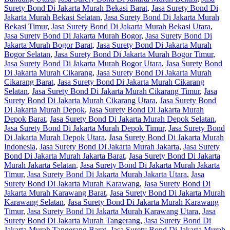
Surety Bond Di Jakarta Murah Bekasi Barat
,
Jasa Surety Bond Di
Jakarta Murah Bekasi Selatan
,
Jasa Surety Bond Di Jakarta Murah
Bekasi Timur
,
Jasa Surety Bond Di Jakarta Murah Bekasi Utara
,
Jasa Surety Bond Di Jakarta Murah Bogor
,
Jasa Surety Bond Di
Jakarta Murah Bogor Barat
,
Jasa Surety Bond Di Jakarta Murah
Bogor Selatan
,
Jasa Surety Bond Di Jakarta Murah Bogor Timur
,
Jasa Surety Bond Di Jakarta Murah Bogor Utara
,
Jasa Surety Bond
Di Jakarta Murah Cikarang
,
Jasa Surety Bond Di Jakarta Murah
Cikarang Barat
,
Jasa Surety Bond Di Jakarta Murah Cikarang
Selatan
,
Jasa Surety Bond Di Jakarta Murah Cikarang Timur
,
Jasa
Surety Bond Di Jakarta Murah Cikarang Utara
,
Jasa Surety Bond
Di Jakarta Murah Depok
,
Jasa Surety Bond Di Jakarta Murah
Depok Barat
,
Jasa Surety Bond Di Jakarta Murah Depok Selatan
,
Jasa Surety Bond Di Jakarta Murah Depok Timur
,
Jasa Surety Bond
Di Jakarta Murah Depok Utara
,
Jasa Surety Bond Di Jakarta Murah
Indonesia
,
Jasa Surety Bond Di Jakarta Murah Jakarta
,
Jasa Surety
Bond Di Jakarta Murah Jakarta Barat
,
Jasa Surety Bond Di Jakarta
Murah Jakarta Selatan
,
Jasa Surety Bond Di Jakarta Murah Jakarta
Timur
,
Jasa Surety Bond Di Jakarta Murah Jakarta Utara
,
Jasa
Surety Bond Di Jakarta Murah Karawang
,
Jasa Surety Bond Di
Jakarta Murah Karawang Barat
,
Jasa Surety Bond Di Jakarta Murah
Karawang Selatan
,
Jasa Surety Bond Di Jakarta Murah Karawang
Timur
,
Jasa Surety Bond Di Jakarta Murah Karawang Utara
,
Jasa
Surety Bond Di Jakarta Murah Tangerang
,
Jasa Surety Bond Di
Jakarta Murah Tangerang Barat
,
Jasa Surety Bond Di Jakarta Murah