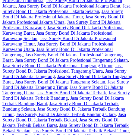
Profesional Indonesia
,
Jasa Surety Bond Di Jakarta Profesional
Jakarta
,
Jasa Surety Bond Di Jakarta Profesional Jakarta Barat
,
Jasa
Surety Bond Di Jakarta Profesional Jakarta Selatan
,
Jasa Surety
Bond Di Jakarta Profesional Jakarta Timur
,
Jasa Surety Bond Di
Jakarta Profesional Jakarta Utara
,
Jasa Surety Bond Di Jakarta
Profesional Karawang
,
Jasa Surety Bond Di Jakarta Profesional
Karawang Barat
,
Jasa Surety Bond Di Jakarta Profesional
Karawang Selatan
,
Jasa Surety Bond Di Jakarta Profesional
Karawang Timur
,
Jasa Surety Bond Di Jakarta Profesional
Karawang Utara
,
Jasa Surety Bond Di Jakarta Profesional
Tangerang
,
Jasa Surety Bond Di Jakarta Profesional Tangerang
Barat
,
Jasa Surety Bond Di Jakarta Profesional Tangerang Selatan
,
Jasa Surety Bond Di Jakarta Profesional Tangerang Timur
,
Jasa
Surety Bond Di Jakarta Profesional Tangerang Utara
,
Jasa Surety
Bond Di Jakarta Tangerang
,
Jasa Surety Bond Di Jakarta Tangerang
Barat
,
Jasa Surety Bond Di Jakarta Tangerang Selatan
,
Jasa Surety
Bond Di Jakarta Tangerang Timur
,
Jasa Surety Bond Di Jakarta
Tangerang Utara
,
Jasa Surety Bond Di Jakarta Terbaik
,
Jasa Surety
Bond Di Jakarta Terbaik Bandung
,
Jasa Surety Bond Di Jakarta
Terbaik Bandung Barat
,
Jasa Surety Bond Di Jakarta Terbaik
Bandung Selatan
,
Jasa Surety Bond Di Jakarta Terbaik Bandung
Timur
,
Jasa Surety Bond Di Jakarta Terbaik Bandung Utara
,
Jasa
Surety Bond Di Jakarta Terbaik Bekasi
,
Jasa Surety Bond Di
Jakarta Terbaik Bekasi Barat
,
Jasa Surety Bond Di Jakarta Terbaik
Bekasi Selatan
,
Jasa Surety Bond Di Jakarta Terbaik Bekasi Timur
,