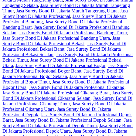
Tangerang Selatan
,
Jasa Surety Bond Di Jakarta Murah Tangerang
Timur
,
Jasa Surety Bond Di Jakarta Murah Tangerang Utara
,
Jasa
Surety Bond Di Jakarta Profesional
,
Jasa Surety Bond Di Jakarta
Profesional Bandung
,
Jasa Surety Bond Di Jakarta Profesional
Bandung Barat
,
Jasa Surety Bond Di Jakarta Profesional Bandung
Selatan
,
Jasa Surety Bond Di Jakarta Profesional Bandung Timur
,
Jasa Surety Bond Di Jakarta Profesional Bandung Utara
,
Jasa
Surety Bond Di Jakarta Profesional Bekasi
,
Jasa Surety Bond Di
Jakarta Profesional Bekasi Barat
,
Jasa Surety Bond Di Jakarta
Profesional Bekasi Selatan
,
Jasa Surety Bond Di Jakarta Profesional
Bekasi Timur
,
Jasa Surety Bond Di Jakarta Profesional Bekasi
Utara
,
Jasa Surety Bond Di Jakarta Profesional Bogor
,
Jasa Surety
Bond Di Jakarta Profesional Bogor Barat
,
Jasa Surety Bond Di
Jakarta Profesional Bogor Selatan
,
Jasa Surety Bond Di Jakarta
Profesional Bogor Timur
,
Jasa Surety Bond Di Jakarta Profesional
Bogor Utara
,
Jasa Surety Bond Di Jakarta Profesional Cikarang
,
Jasa Surety Bond Di Jakarta Profesional Cikarang Barat
,
Jasa Surety
Bond Di Jakarta Profesional Cikarang Selatan
,
Jasa Surety Bond Di
Jakarta Profesional Cikarang Timur
,
Jasa Surety Bond Di Jakarta
Profesional Cikarang Utara
,
Jasa Surety Bond Di Jakarta
Profesional Depok
,
Jasa Surety Bond Di Jakarta Profesional Depok
Barat
,
Jasa Surety Bond Di Jakarta Profesional Depok Selatan
,
Jasa
Surety Bond Di Jakarta Profesional Depok Timur
,
Jasa Surety Bond
Di Jakarta Profesional Depok Utara
,
Jasa Surety Bond Di Jakarta