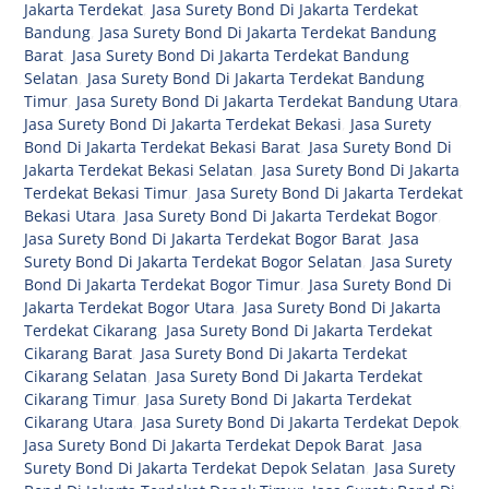
Jakarta Terdekat
,
Jasa Surety Bond Di Jakarta Terdekat
Bandung
,
Jasa Surety Bond Di Jakarta Terdekat Bandung
Barat
,
Jasa Surety Bond Di Jakarta Terdekat Bandung
Selatan
,
Jasa Surety Bond Di Jakarta Terdekat Bandung
Timur
,
Jasa Surety Bond Di Jakarta Terdekat Bandung Utara
,
Jasa Surety Bond Di Jakarta Terdekat Bekasi
,
Jasa Surety
Bond Di Jakarta Terdekat Bekasi Barat
,
Jasa Surety Bond Di
Jakarta Terdekat Bekasi Selatan
,
Jasa Surety Bond Di Jakarta
Terdekat Bekasi Timur
,
Jasa Surety Bond Di Jakarta Terdekat
Bekasi Utara
,
Jasa Surety Bond Di Jakarta Terdekat Bogor
,
Jasa Surety Bond Di Jakarta Terdekat Bogor Barat
,
Jasa
Surety Bond Di Jakarta Terdekat Bogor Selatan
,
Jasa Surety
Bond Di Jakarta Terdekat Bogor Timur
,
Jasa Surety Bond Di
Jakarta Terdekat Bogor Utara
,
Jasa Surety Bond Di Jakarta
Terdekat Cikarang
,
Jasa Surety Bond Di Jakarta Terdekat
Cikarang Barat
,
Jasa Surety Bond Di Jakarta Terdekat
Cikarang Selatan
,
Jasa Surety Bond Di Jakarta Terdekat
Cikarang Timur
,
Jasa Surety Bond Di Jakarta Terdekat
Cikarang Utara
,
Jasa Surety Bond Di Jakarta Terdekat Depok
,
Jasa Surety Bond Di Jakarta Terdekat Depok Barat
,
Jasa
Surety Bond Di Jakarta Terdekat Depok Selatan
,
Jasa Surety