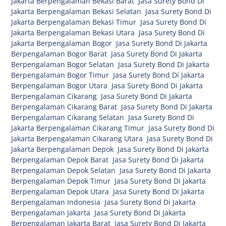
Jakarta Berpengalaman Bekasi Barat
,
Jasa Surety Bond Di
Jakarta Berpengalaman Bekasi Selatan
,
Jasa Surety Bond Di
Jakarta Berpengalaman Bekasi Timur
,
Jasa Surety Bond Di
Jakarta Berpengalaman Bekasi Utara
,
Jasa Surety Bond Di
Jakarta Berpengalaman Bogor
,
Jasa Surety Bond Di Jakarta
Berpengalaman Bogor Barat
,
Jasa Surety Bond Di Jakarta
Berpengalaman Bogor Selatan
,
Jasa Surety Bond Di Jakarta
Berpengalaman Bogor Timur
,
Jasa Surety Bond Di Jakarta
Berpengalaman Bogor Utara
,
Jasa Surety Bond Di Jakarta
Berpengalaman Cikarang
,
Jasa Surety Bond Di Jakarta
Berpengalaman Cikarang Barat
,
Jasa Surety Bond Di Jakarta
Berpengalaman Cikarang Selatan
,
Jasa Surety Bond Di
Jakarta Berpengalaman Cikarang Timur
,
Jasa Surety Bond Di
Jakarta Berpengalaman Cikarang Utara
,
Jasa Surety Bond Di
Jakarta Berpengalaman Depok
,
Jasa Surety Bond Di Jakarta
Berpengalaman Depok Barat
,
Jasa Surety Bond Di Jakarta
Berpengalaman Depok Selatan
,
Jasa Surety Bond Di Jakarta
Berpengalaman Depok Timur
,
Jasa Surety Bond Di Jakarta
Berpengalaman Depok Utara
,
Jasa Surety Bond Di Jakarta
Berpengalaman Indonesia
,
Jasa Surety Bond Di Jakarta
Berpengalaman Jakarta
,
Jasa Surety Bond Di Jakarta
Berpengalaman Jakarta Barat
,
Jasa Surety Bond Di Jakarta