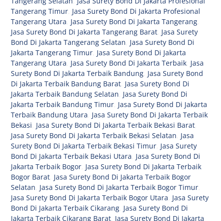
Tangerang Selatan
,
Jasa Surety Bond Di Jakarta Profesional
Tangerang Timur
,
Jasa Surety Bond Di Jakarta Profesional
Tangerang Utara
,
Jasa Surety Bond Di Jakarta Tangerang
,
Jasa Surety Bond Di Jakarta Tangerang Barat
,
Jasa Surety
Bond Di Jakarta Tangerang Selatan
,
Jasa Surety Bond Di
Jakarta Tangerang Timur
,
Jasa Surety Bond Di Jakarta
Tangerang Utara
,
Jasa Surety Bond Di Jakarta Terbaik
,
Jasa
Surety Bond Di Jakarta Terbaik Bandung
,
Jasa Surety Bond
Di Jakarta Terbaik Bandung Barat
,
Jasa Surety Bond Di
Jakarta Terbaik Bandung Selatan
,
Jasa Surety Bond Di
Jakarta Terbaik Bandung Timur
,
Jasa Surety Bond Di Jakarta
Terbaik Bandung Utara
,
Jasa Surety Bond Di Jakarta Terbaik
Bekasi
,
Jasa Surety Bond Di Jakarta Terbaik Bekasi Barat
,
Jasa Surety Bond Di Jakarta Terbaik Bekasi Selatan
,
Jasa
Surety Bond Di Jakarta Terbaik Bekasi Timur
,
Jasa Surety
Bond Di Jakarta Terbaik Bekasi Utara
,
Jasa Surety Bond Di
Jakarta Terbaik Bogor
,
Jasa Surety Bond Di Jakarta Terbaik
Bogor Barat
,
Jasa Surety Bond Di Jakarta Terbaik Bogor
Selatan
,
Jasa Surety Bond Di Jakarta Terbaik Bogor Timur
,
Jasa Surety Bond Di Jakarta Terbaik Bogor Utara
,
Jasa Surety
Bond Di Jakarta Terbaik Cikarang
,
Jasa Surety Bond Di
Jakarta Terbaik Cikarang Barat
,
Jasa Surety Bond Di Jakarta