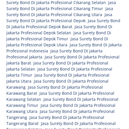
Surety Bond Di Jakarta Profesional Cikarang Selatan
,
Jasa
Surety Bond Di Jakarta Profesional Cikarang Timur
,
Jasa
Surety Bond Di Jakarta Profesional Cikarang Utara
,
Jasa
Surety Bond Di Jakarta Profesional Depok
,
Jasa Surety Bond
Di Jakarta Profesional Depok Barat
,
Jasa Surety Bond Di
Jakarta Profesional Depok Selatan
,
Jasa Surety Bond Di
Jakarta Profesional Depok Timur
,
Jasa Surety Bond Di
Jakarta Profesional Depok Utara
,
Jasa Surety Bond Di Jakarta
Profesional Indonesia
,
Jasa Surety Bond Di Jakarta
Profesional Jakarta
,
Jasa Surety Bond Di Jakarta Profesional
Jakarta Barat
,
Jasa Surety Bond Di Jakarta Profesional
Jakarta Selatan
,
Jasa Surety Bond Di Jakarta Profesional
Jakarta Timur
,
Jasa Surety Bond Di Jakarta Profesional
Jakarta Utara
,
Jasa Surety Bond Di Jakarta Profesional
Karawang
,
Jasa Surety Bond Di Jakarta Profesional
Karawang Barat
,
Jasa Surety Bond Di Jakarta Profesional
Karawang Selatan
,
Jasa Surety Bond Di Jakarta Profesional
Karawang Timur
,
Jasa Surety Bond Di Jakarta Profesional
Karawang Utara
,
Jasa Surety Bond Di Jakarta Profesional
Tangerang
,
Jasa Surety Bond Di Jakarta Profesional
Tangerang Barat
,
Jasa Surety Bond Di Jakarta Profesional