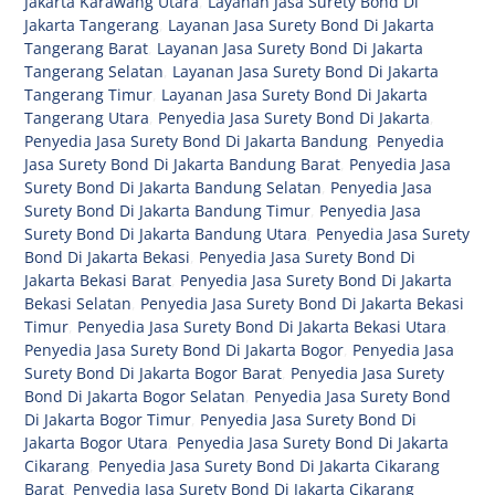
Jakarta Karawang Utara
,
Layanan Jasa Surety Bond Di
Jakarta Tangerang
,
Layanan Jasa Surety Bond Di Jakarta
Tangerang Barat
,
Layanan Jasa Surety Bond Di Jakarta
Tangerang Selatan
,
Layanan Jasa Surety Bond Di Jakarta
Tangerang Timur
,
Layanan Jasa Surety Bond Di Jakarta
Tangerang Utara
,
Penyedia Jasa Surety Bond Di Jakarta
,
Penyedia Jasa Surety Bond Di Jakarta Bandung
,
Penyedia
Jasa Surety Bond Di Jakarta Bandung Barat
,
Penyedia Jasa
Surety Bond Di Jakarta Bandung Selatan
,
Penyedia Jasa
Surety Bond Di Jakarta Bandung Timur
,
Penyedia Jasa
Surety Bond Di Jakarta Bandung Utara
,
Penyedia Jasa Surety
Bond Di Jakarta Bekasi
,
Penyedia Jasa Surety Bond Di
Jakarta Bekasi Barat
,
Penyedia Jasa Surety Bond Di Jakarta
Bekasi Selatan
,
Penyedia Jasa Surety Bond Di Jakarta Bekasi
Timur
,
Penyedia Jasa Surety Bond Di Jakarta Bekasi Utara
,
Penyedia Jasa Surety Bond Di Jakarta Bogor
,
Penyedia Jasa
Surety Bond Di Jakarta Bogor Barat
,
Penyedia Jasa Surety
Bond Di Jakarta Bogor Selatan
,
Penyedia Jasa Surety Bond
Di Jakarta Bogor Timur
,
Penyedia Jasa Surety Bond Di
Jakarta Bogor Utara
,
Penyedia Jasa Surety Bond Di Jakarta
Cikarang
,
Penyedia Jasa Surety Bond Di Jakarta Cikarang
Barat
,
Penyedia Jasa Surety Bond Di Jakarta Cikarang