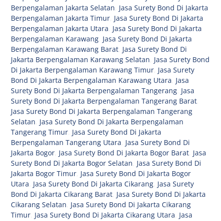
Berpengalaman Jakarta Selatan
,
Jasa Surety Bond Di Jakarta
Berpengalaman Jakarta Timur
,
Jasa Surety Bond Di Jakarta
Berpengalaman Jakarta Utara
,
Jasa Surety Bond Di Jakarta
Berpengalaman Karawang
,
Jasa Surety Bond Di Jakarta
Berpengalaman Karawang Barat
,
Jasa Surety Bond Di
Jakarta Berpengalaman Karawang Selatan
,
Jasa Surety Bond
Di Jakarta Berpengalaman Karawang Timur
,
Jasa Surety
Bond Di Jakarta Berpengalaman Karawang Utara
,
Jasa
Surety Bond Di Jakarta Berpengalaman Tangerang
,
Jasa
Surety Bond Di Jakarta Berpengalaman Tangerang Barat
,
Jasa Surety Bond Di Jakarta Berpengalaman Tangerang
Selatan
,
Jasa Surety Bond Di Jakarta Berpengalaman
Tangerang Timur
,
Jasa Surety Bond Di Jakarta
Berpengalaman Tangerang Utara
,
Jasa Surety Bond Di
Jakarta Bogor
,
Jasa Surety Bond Di Jakarta Bogor Barat
,
Jasa
Surety Bond Di Jakarta Bogor Selatan
,
Jasa Surety Bond Di
Jakarta Bogor Timur
,
Jasa Surety Bond Di Jakarta Bogor
Utara
,
Jasa Surety Bond Di Jakarta Cikarang
,
Jasa Surety
Bond Di Jakarta Cikarang Barat
,
Jasa Surety Bond Di Jakarta
Cikarang Selatan
,
Jasa Surety Bond Di Jakarta Cikarang
Timur
,
Jasa Surety Bond Di Jakarta Cikarang Utara
,
Jasa