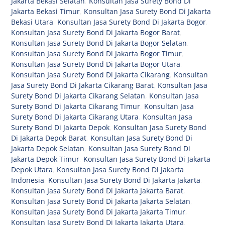
Jakarta Bekasi Selatan
,
Konsultan Jasa Surety Bond Di
Jakarta Bekasi Timur
,
Konsultan Jasa Surety Bond Di Jakarta
Bekasi Utara
,
Konsultan Jasa Surety Bond Di Jakarta Bogor
,
Konsultan Jasa Surety Bond Di Jakarta Bogor Barat
,
Konsultan Jasa Surety Bond Di Jakarta Bogor Selatan
,
Konsultan Jasa Surety Bond Di Jakarta Bogor Timur
,
Konsultan Jasa Surety Bond Di Jakarta Bogor Utara
,
Konsultan Jasa Surety Bond Di Jakarta Cikarang
,
Konsultan
Jasa Surety Bond Di Jakarta Cikarang Barat
,
Konsultan Jasa
Surety Bond Di Jakarta Cikarang Selatan
,
Konsultan Jasa
Surety Bond Di Jakarta Cikarang Timur
,
Konsultan Jasa
Surety Bond Di Jakarta Cikarang Utara
,
Konsultan Jasa
Surety Bond Di Jakarta Depok
,
Konsultan Jasa Surety Bond
Di Jakarta Depok Barat
,
Konsultan Jasa Surety Bond Di
Jakarta Depok Selatan
,
Konsultan Jasa Surety Bond Di
Jakarta Depok Timur
,
Konsultan Jasa Surety Bond Di Jakarta
Depok Utara
,
Konsultan Jasa Surety Bond Di Jakarta
Indonesia
,
Konsultan Jasa Surety Bond Di Jakarta Jakarta
,
Konsultan Jasa Surety Bond Di Jakarta Jakarta Barat
,
Konsultan Jasa Surety Bond Di Jakarta Jakarta Selatan
,
Konsultan Jasa Surety Bond Di Jakarta Jakarta Timur
,
Konsultan Jasa Surety Bond Di Jakarta Jakarta Utara
,