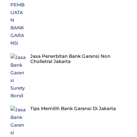
Jasa Penerbitan Bank Garansi Non
Cholletral Jakarta
Tips Memilih Bank Garansi Di Jakarta