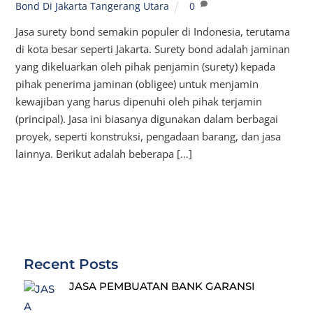
Bond Di Jakarta Tangerang Utara
0
Jasa surety bond semakin populer di Indonesia, terutama
di kota besar seperti Jakarta. Surety bond adalah jaminan
yang dikeluarkan oleh pihak penjamin (surety) kepada
pihak penerima jaminan (obligee) untuk menjamin
kewajiban yang harus dipenuhi oleh pihak terjamin
(principal). Jasa ini biasanya digunakan dalam berbagai
proyek, seperti konstruksi, pengadaan barang, dan jasa
lainnya. Berikut adalah beberapa […]
Recent Posts
JASA PEMBUATAN BANK GARANSI