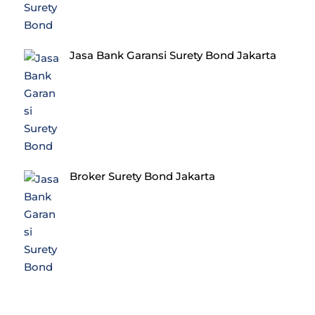
Jasa Bank Garansi Surety Bond Jakarta
Broker Surety Bond Jakarta