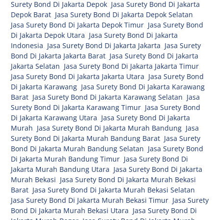
Surety Bond Di Jakarta Depok
,
Jasa Surety Bond Di Jakarta
Depok Barat
,
Jasa Surety Bond Di Jakarta Depok Selatan
,
Jasa Surety Bond Di Jakarta Depok Timur
,
Jasa Surety Bond
Di Jakarta Depok Utara
,
Jasa Surety Bond Di Jakarta
Indonesia
,
Jasa Surety Bond Di Jakarta Jakarta
,
Jasa Surety
Bond Di Jakarta Jakarta Barat
,
Jasa Surety Bond Di Jakarta
Jakarta Selatan
,
Jasa Surety Bond Di Jakarta Jakarta Timur
,
Jasa Surety Bond Di Jakarta Jakarta Utara
,
Jasa Surety Bond
Di Jakarta Karawang
,
Jasa Surety Bond Di Jakarta Karawang
Barat
,
Jasa Surety Bond Di Jakarta Karawang Selatan
,
Jasa
Surety Bond Di Jakarta Karawang Timur
,
Jasa Surety Bond
Di Jakarta Karawang Utara
,
Jasa Surety Bond Di Jakarta
Murah
,
Jasa Surety Bond Di Jakarta Murah Bandung
,
Jasa
Surety Bond Di Jakarta Murah Bandung Barat
,
Jasa Surety
Bond Di Jakarta Murah Bandung Selatan
,
Jasa Surety Bond
Di Jakarta Murah Bandung Timur
,
Jasa Surety Bond Di
Jakarta Murah Bandung Utara
,
Jasa Surety Bond Di Jakarta
Murah Bekasi
,
Jasa Surety Bond Di Jakarta Murah Bekasi
Barat
,
Jasa Surety Bond Di Jakarta Murah Bekasi Selatan
,
Jasa Surety Bond Di Jakarta Murah Bekasi Timur
,
Jasa Surety
Bond Di Jakarta Murah Bekasi Utara
,
Jasa Surety Bond Di